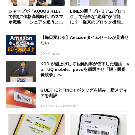
シャープが「AQUOS R11」
LINEの新「プレミアムブロッ
で挑む“価格高騰時代”のスマ
ク」で完全な“絶縁”が可能
ホ戦略 「シェアを追うより
に？ 従来のブロック機能と
も既存ユーザーを大切に」
の決定的な違い
【毎日変わる】Amazonタイムセールが見逃せ
ない！
AD（Amazon）
KDDIが値上げしても解約率が低下した理由 a
u、UQ mobile、povoを循環させ「脱・販促
費競争」へ
GOETHEとFINCHIがタッグを組み、新メディ
アを創設
AD（FINCHI on GOETHE）