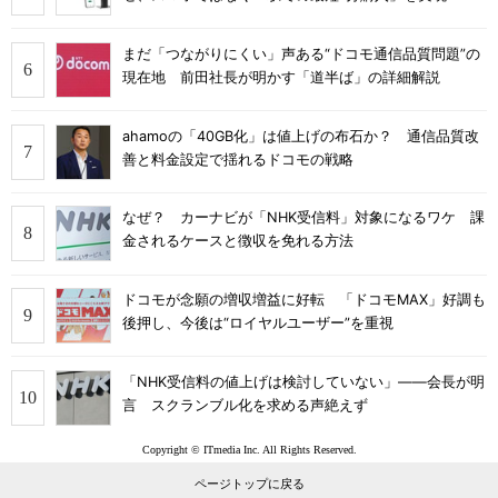
まだ「つながりにくい」声ある“ドコモ通信品質問題”の
現在地 前田社長が明かす「道半ば」の詳細解説
ahamoの「40GB化」は値上げの布石か？ 通信品質改
善と料金設定で揺れるドコモの戦略
なぜ？ カーナビが「NHK受信料」対象になるワケ 課
金されるケースと徴収を免れる方法
ドコモが念願の増収増益に好転 「ドコモMAX」好調も
後押し、今後は“ロイヤルユーザー”を重視
「NHK受信料の値上げは検討していない」――会長が明
言 スクランブル化を求める声絶えず
Copyright © ITmedia Inc. All Rights Reserved.
ページトップに戻る