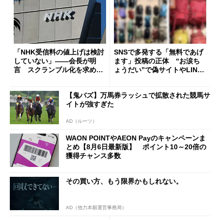
「NHK受信料の値上げは検討
SNSで多発する「無料であげ
していない」――会長が明
ます」投稿の正体 “お涙ち
言 スクランブル化を求める
ょうだい”で偽サイトやLINE
声絶えず
へ誘導するカラクリ
【鬼バズ】万馬券ラッシュで拡散された競馬サ
イトが強すぎた
AD（ルーツ）
WAON POINTやAEON Payのキャンペーンま
とめ【8月6日最新版】 ポイント10～20倍の
獲得チャンス多数
その買い方、もう限界かもしれない。
AD（他力本願運営事務局）