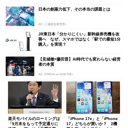
日本の創薬力低下、その本当の課題とは
AD（三菱総合研究所）
JR東日本「分かりにくい」新幹線券売機を改
善へ なぜ、スマホではなく「駅での最短1分
購入」を実現？
【見城徹×藤田晋】AI時代でも変わらない経営
者の本質
AD（FINCHI on GOETHE）
楽天モバイルのローミングは
「iPhone 17e」と「iPhone
「9月末をもって予定通りに
17」どちらが買いか？ 2機