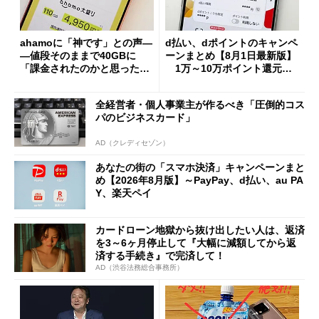
ahamoに「神です」との声―
d払い、dポイントのキャンペ
―値段そのままで40GBに
ーンまとめ【8月1日最新版】
「課金されたのかと思った」
1万～10万ポイント還元の
と戸惑いも
施策がめじろ押し
全経営者・個人事業主が作るべき「圧倒的コス
パのビジネスカード」
AD（クレディセゾン）
あなたの街の「スマホ決済」キャンペーンまと
め【2026年8月版】～PayPay、d払い、au PA
Y、楽天ペイ
カードローン地獄から抜け出したい人は、返済
を3～6ヶ月停止して『大幅に減額してから返
済する手続き』で完済して！
AD（渋谷法務総合事務所）