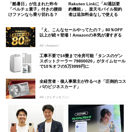
「酷暑日」が生まれた昨今
Rakuten Linkに「AI通話要
「ペルチェ素子」付きの腰掛
約機能」、楽天モバイル契約
けファンなら乗り切れる？
者は追加料金なしで使える
「え、こんなセールやってたの？」80％OFF
以上が続々登場！Amazonの本気が凄すぎる
AD（Amazon）
工事不要で14畳まで冷房可能「タンスのゲン
スポットクーラー 79800020」がタイムセール
で10％オフの5万3999円に
全経営者・個人事業主が作るべき「圧倒的コス
パのビジネスカード」
AD（クレディセゾン）