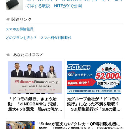
て得する取説、NITEがXで公開
関連リンク
スマホお得情報局
どのプランを選ぶ？ スマホ料金戦国時代
あなたにオススメ
「ドコモの銀行」きょう始
元グループ会社が「ドコモの
動 「d NEOBANK」消滅、
銀行」になった不満を吸収？
最大4.5％還元 強みは何か解
SBI新生銀行が「SBIの銀
説
行」として最大5.2万円のキャ
ッシュバックキャンペーンを
“Suicaが使えない”クレカ・QR専用改札機に
開催