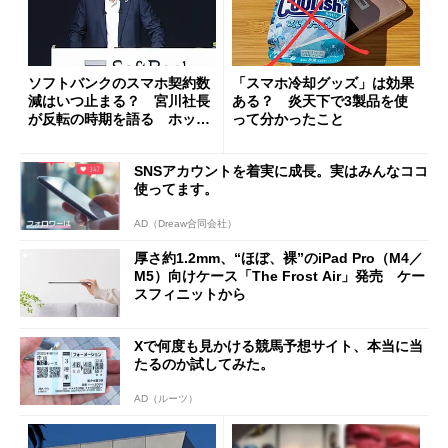
ソフトバンクのスマホ契約数
「スマホ冷却グッズ」は効果
減はいつ止まる？ 宮川社長
ある？ 炎天下で3製品を使
が反転の時期を語る ホッピ
って分かったこと
ング対策は「真剣にやりすぎ
た」
SNSアカウントを着実に成長。実はみんなココ
使ってます。
AD（Dreaw合同会社）
厚さ約1.2mm、“ほぼ、裸”のiPad Pro（M4／
M5）向けケース「The Frost Air」発売 ケー
スフィニットから
Xで何度も見かける競馬予想サイト、本当に当
たるのか試してみた。
AD（ルーツ）