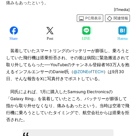
痛みもあったという。
[ITmedia]
PC用表示
関連情報
Share
Post
LINE
Hatena
装着していたスマートリングのバッテリーが膨張し、乗ろうと
していた飛行機は搭乗拒否され、その後は病院に緊急搬送されて
取り外してもらった──YouTubeのチャンネル登録者163万人を抱
えるインフルエンサーのDaniel氏（
@ZONEofTECH
）は9月30
日、そんな報告をXに写真付きでポストしている。
同氏によれば、1月に購入したSamsung Electronicsの
「Galaxy Ring」を装着していたところ、バッテリーが膨張して
指から取り外せなくなり、痛みもあったという。当時は空港で飛
行機に乗ろうとしていたタイミングで、航空会社からは搭乗を拒
否された。