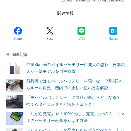
Copyright © ITmedia, Inc. All Rights Reserved.
関連情報
Share
Post
LINE
Hatena
関連記事
中国Xiaomiモバイルバッテリーに発火の恐れ 日本法
人が一部モデルを自主回収
飛行機ではモバイルバッテリーを隠すな──7月8日か
らルール変更、機内での正しい使い方を解説
「モバイルバッテリー」に寿命が来たらどうなる？
捨てるタイミングと方法をチェック！
「ながら充電」や「100％のまま充電」はNG？ スマ
ホのバッテリー寿命を延ばす方法
モバイルバッテリーが発火したらどうすべき？ 知っ