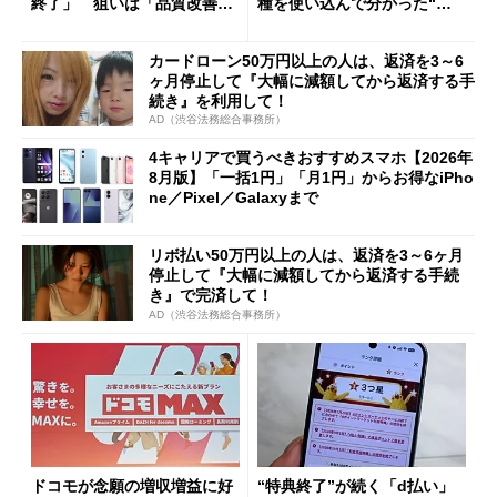
終了」 狙いは「品質改善」
種を使い込んで分かった“ス
ただし「ルーラル限定で期
ペック表にない違い”
限を切った新契約」の可能性
カードローン50万円以上の人は、返済を3～6
も
ヶ月停止して『大幅に減額してから返済する手
続き』を利用して！
AD（渋谷法務総合事務所）
4キャリアで買うべきおすすめスマホ【2026年
8月版】「一括1円」「月1円」からお得なiPho
ne／Pixel／Galaxyまで
リボ払い50万円以上の人は、返済を3～6ヶ月
停止して『大幅に減額してから返済する手続
き』で完済して！
AD（渋谷法務総合事務所）
ドコモが念願の増収増益に好
“特典終了”が続く「d払い」