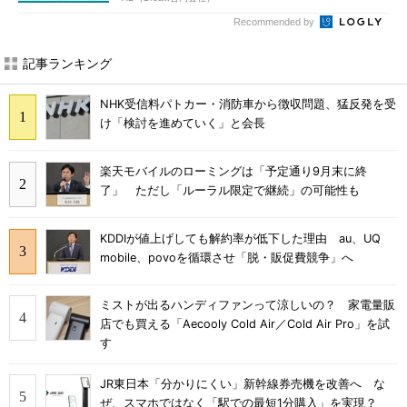
Recommended by
記事ランキング
NHK受信料パトカー・消防車から徴収問題、猛反発を受
け「検討を進めていく」と会長
楽天モバイルのローミングは「予定通り9月末に終
了」 ただし「ルーラル限定で継続」の可能性も
KDDIが値上げしても解約率が低下した理由 au、UQ
mobile、povoを循環させ「脱・販促費競争」へ
ミストが出るハンディファンって涼しいの？ 家電量販
店でも買える「Aecooly Cold Air／Cold Air Pro」を試
す
JR東日本「分かりにくい」新幹線券売機を改善へ な
ぜ、スマホではなく「駅での最短1分購入」を実現？