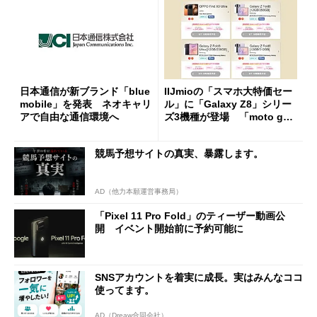
日本通信が新ブランド「blue
IIJmioの「スマホ大特価セー
mobile」を発表 ネオキャリ
ル」に「Galaxy Z8」シリー
アで自由な通信環境へ
ズ3機種が登場 「moto g37
j」や「OPPO Find X9 Ultr
a」も
競馬予想サイトの真実、暴露します。
AD（他力本願運営事務局）
「Pixel 11 Pro Fold」のティーザー動画公
開 イベント開始前に予約可能に
SNSアカウントを着実に成長。実はみんなココ
使ってます。
AD（Dreaw合同会社）