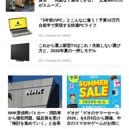
賛否 「問題なく運用できる」「交通系ICの方
がスムーズ」
「5年前のPC」とこんなに違う！予算10万円
台前半で実現する快適PCライフ
AD（ITmedia PC USER）
これから選ぶ新型TVはこれ！失敗しない選び
方と、2026年夏の一押しモデル
AD（ITmedia PC USER）
NHK受信料パトカー・消防車
ゲオが「ゲオのサマーセール
から徴収問題、猛反発を受け
2026」を8月8日から開催、中
「検討を進めていく」と会長
古のスマホやゲームがお得に