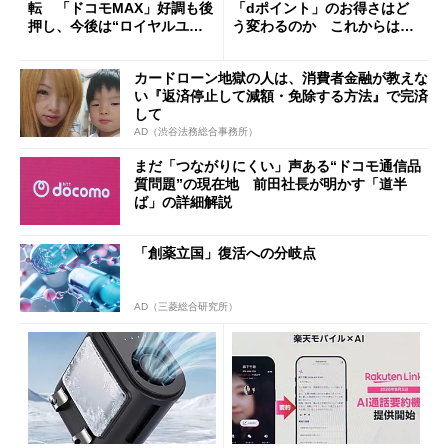
転 「ドコモMAX」好調も後
「dポイント」のお得さはど
押し、今後は“ロイヤルユー
う変わるのか これからは
ザー”を重視
「dカード」の利用が得策？
カードローン地獄の人は、消費者金融が教えな
い『返済停止して減額・免除する方法』で完済
して
AD（渋谷法務総合事務所）
まだ「つながりにくい」声ある“ドコモ通信品
質問題”の現在地 前田社長が明かす「道半
ば」の詳細解説
「創薬立国」復活への分岐点
AD（三菱総合研究所）