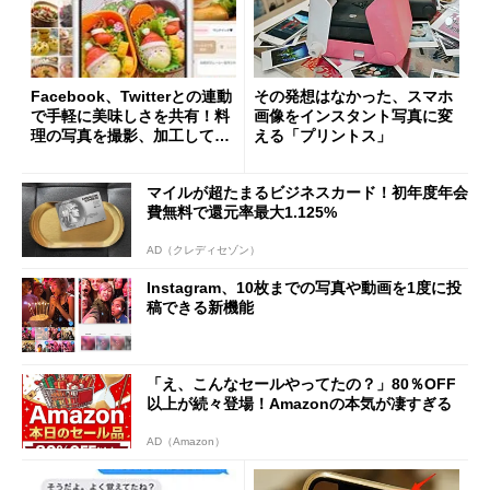
Facebook、Twitterとの連動
その発想はなかった、スマホ
で手軽に美味しさを共有！料
画像をインスタント写真に変
理の写真を撮影、加工して簡
える「プリントス」
単投稿――「SnapDish」
マイルが超たまるビジネスカード！初年度年会
費無料で還元率最大1.125%
AD（クレディセゾン）
Instagram、10枚までの写真や動画を1度に投
稿できる新機能
「え、こんなセールやってたの？」80％OFF
以上が続々登場！Amazonの本気が凄すぎる
AD（Amazon）