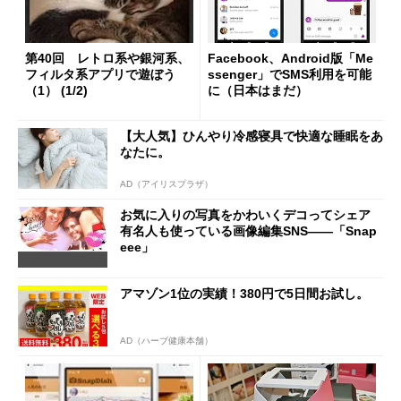
第40回 レトロ系や銀河系、
Facebook、Android版「Me
フィルタ系アプリで遊ぼう
ssenger」でSMS利用を可能
（1） (1/2)
に（日本はまだ）
【大人気】ひんやり冷感寝具で快適な睡眠をあ
なたに。
AD（アイリスプラザ）
お気に入りの写真をかわいくデコってシェア
有名人も使っている画像編集SNS――「Snap
eee」
アマゾン1位の実績！380円で5日間お試し。
AD（ハーブ健康本舗）