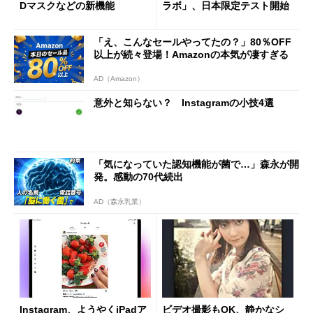
Dマスクなどの新機能
ラボ」、日本限定テスト開始
「え、こんなセールやってたの？」80％OFF
以上が続々登場！Amazonの本気が凄すぎる
AD（Amazon）
意外と知らない？ Instagramの小技4選
「気になっていた認知機能が菌で…」森永が開
発。感動の70代続出
AD（森永乳業）
Instagram、ようやくiPadア
ビデオ撮影もOK、静かなシ