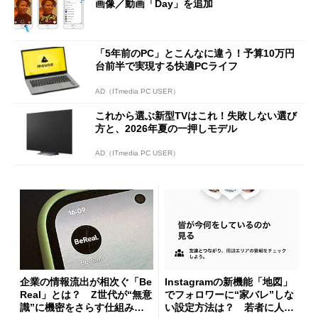
画像／動画「Day」を追加
「5年前のPC」とこんなに違う！予算10万円
台前半で実現する快適PCライフ
AD（ITmedia PC USER）
これから選ぶ新型TVはこれ！失敗しない選び
方と、2026年夏の一押しモデル
AD（ITmedia PC USER）
企業の情報流出が相次ぐ「Be
Instagramの新機能「地図」
Real」とは？ Z世代が“無意
でフォロワーに“家バレ”しな
識”に機密をさらす仕組み
い設定方法は？ 若者に人気