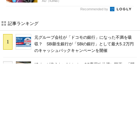
AD（IIJmio）
Recommended by
記事ランキング
元グループ会社が「ドコモの銀行」になった不満を吸
収？ SBI新生銀行が「SBIの銀行」として最大5.2万円
のキャッシュバックキャンペーンを開催
“Suicaが使えない”クレカ・QR専用改札機に賛否 「問
題なく運用できる」「交通系ICの方がスムーズ」
ドコモが念願の増収増益に好転 「ドコモMAX」好調も
後押し、今後は“ロイヤルユーザー”を重視
まだ「つながりにくい」声ある“ドコモ通信品質問題”の
現在地 前田社長が明かす「道半ば」の詳細解説
SNSで多発する「無料であげます」投稿の正体 “お涙