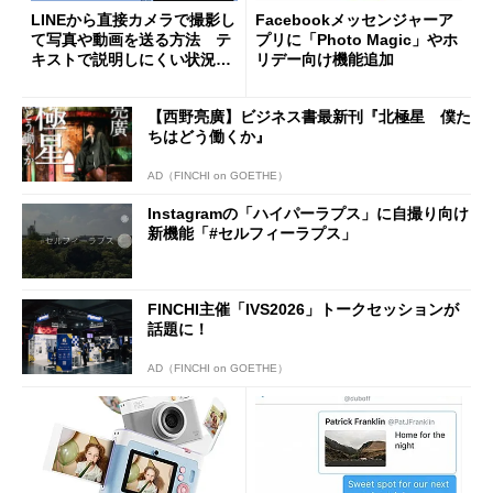
LINEから直接カメラで撮影し
Facebookメッセンジャーア
て写真や動画を送る方法 テ
プリに「Photo Magic」やホ
キストで説明しにくい状況も
リデー向け機能追加
共有できる
【西野亮廣】ビジネス書最新刊『北極星 僕た
ちはどう働くか』
AD（FINCHI on GOETHE）
Instagramの「ハイパーラプス」に自撮り向け
新機能「#セルフィーラプス」
FINCHI主催「IVS2026」トークセッションが
話題に！
AD（FINCHI on GOETHE）