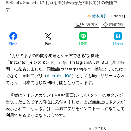
BeRealやSnapchatの利点を掛け合わせたZ世代向けの機能で
す。
[
鈴木朋子
，ITmedia]
PC用表示
関連情報
Share
Post
LINE
Hatena
“ありのままの瞬間を友達とシェアできる”新機能
「Instants（インスタント）」を、Instagramが5月13日（米国時
間）に発表しました。同機能はInstagram内の一機能としてだけ
でなく、単独アプリ（
Android
、
iOS
）としても既にリリースされ
ており、日本でも順次利用可能となっています。
筆者はメインアカウントのDM画面にインスタントのボタンが
出現したことでその存在に気付きました。まだ画面上にボタンが
表示されていない場合は、単独アプリをインストールすることで
利用できるようになるようです。