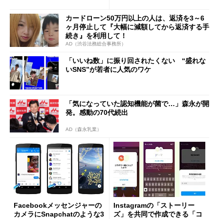
と“正社員テロ”への対抗策
のwhooやZenlyみたいなリア
ルタイム位置情報シェアが可
カードローン50万円以上の人は、返済を3～6
能に
ヶ月停止して『大幅に減額してから返済する手
続き』を利用して！
AD（渋谷法務総合事務所）
「いいね数」に振り回されたくない “盛れな
いSNS”が若者に人気のワケ
「気になっていた認知機能が菌で…」森永が開
発。感動の70代続出
AD（森永乳業）
Facebookメッセンジャーの
Instagramの「ストーリー
カメラにSnapchatのような3
ズ」を共同で作成できる「コ