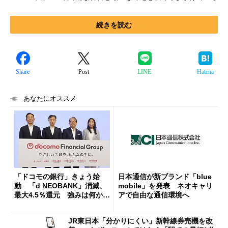
続きを読む
Share
Post
LINE
Hatena
あなたにオススメ
「ドコモの銀行」きょう始
日本通信が新ブランド「blue
動 「d NEOBANK」消滅、
mobile」を発表 ネオキャリ
最大4.5％還元 強みは何か解
アで自由な通信環境へ
説
JR東日本「分かりにくい」新幹線券売機を改