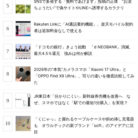
SNSで多発する「無料であげます」投稿の正体 “お涙
ちょうだい”で偽サイトやLINEへ誘導するカラクリ
Rakuten Linkに「AI通話要約機能」、楽天モバイル契約
者は追加料金なしで使える
「ドコモの銀行」きょう始動 「d NEOBANK」消滅、
最大4.5％還元 強みは何か解説
2026年の“本気”カメラスマホ「Xiaomi 17 Ultra」と
「OPPO Find X9 Ultra」、写りの違いを徹底比較してみ
た
JR東日本「分かりにくい」新幹線券売機を改善へ な
ぜ、スマホではなく「駅での最短1分購入」を実現？
「くにゃっ」と握れるケーブルケースや斜め挿し充電器
も オウルテックの新ブランド「soft」のアイデアに注
目