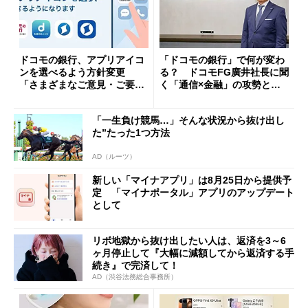
ドコモの銀行、アプリアイコ
「ドコモの銀行」で何が変わ
ンを選べるよう方針変更
る？ ドコモFG廣井社長に聞
「さまざまなご意見・ご要望
く「通信×金融」の攻勢とグ
を踏まえ」
ループ戦略
「一生負け競馬…」そんな状況から抜け出し
た”たった1つ方法
AD（ルーツ）
新しい「マイナアプリ」は8月25日から提供予
定 「マイナポータル」アプリのアップデート
として
リボ地獄から抜け出したい人は、返済を3～6
ヶ月停止して『大幅に減額してから返済する手
続き』で完済して！
AD（渋谷法務総合事務所）