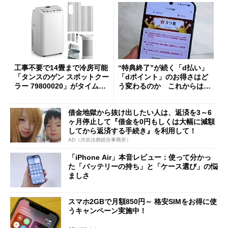
工事不要で14畳まで冷房可能
“特典終了”が続く「d払い」
「タンスのゲン スポットクー
「dポイント」のお得さはど
ラー 79800020」がタイムセ
う変わるのか これからは
ールで10％オフの5万3999円
「dカード」の利用が得策？
に
借金地獄から抜け出したい人は、返済を3～6
ヶ月停止して『借金を0円もしくは大幅に減額
してから返済する手続き』を利用して！
AD（渋谷法務総合事務所）
「iPhone Air」本音レビュー：使って分かっ
た「バッテリーの持ち」と「ケース選び」の悩
ましさ
スマホ2GBで月額850円～ 格安SIMをお得に使
うキャンペーン実施中！