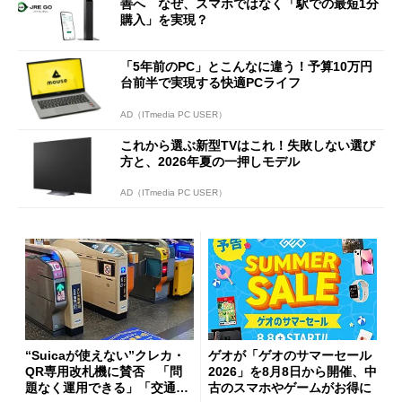
善へ なぜ、スマホではなく「駅での最短1分
購入」を実現？
「5年前のPC」とこんなに違う！予算10万円
台前半で実現する快適PCライフ
AD（ITmedia PC USER）
これから選ぶ新型TVはこれ！失敗しない選び
方と、2026年夏の一押しモデル
AD（ITmedia PC USER）
“Suicaが使えない”クレカ・
ゲオが「ゲオのサマーセール
QR専用改札機に賛否 「問
2026」を8月8日から開催、中
題なく運用できる」「交通系I
古のスマホやゲームがお得に