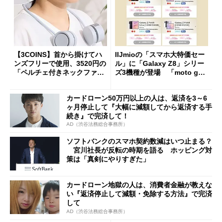
【3COINS】首から掛けてハ
IIJmioの「スマホ大特価セー
ンズフリーで使用、3520円の
ル」に「Galaxy Z8」シリー
「ペルチェ付きネックファ
ズ3機種が登場 「moto g37
ン」
j」や「OPPO Find X9 Ultr
a」も
カードローン50万円以上の人は、返済を3～6
ヶ月停止して『大幅に減額してから返済する手
続き』で完済して！
AD（渋谷法務総合事務所）
ソフトバンクのスマホ契約数減はいつ止まる？
宮川社長が反転の時期を語る ホッピング対
策は「真剣にやりすぎた」
カードローン地獄の人は、消費者金融が教えな
い『返済停止して減額・免除する方法』で完済
して
AD（渋谷法務総合事務所）