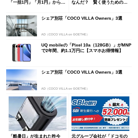
「一括1円」「月1円」からお
なんだ？ 賢く使うための注
得なiPhone／Pixel／Galaxy
意点も
まで
シェア別荘「COCO VILLA Owners」3選
AD（COCO VILLA on GOETHE）
UQ mobileの「Pixel 10a（128GB）」がMNP
で2年間、約1.1万円に【スマホお得情報】
シェア別荘「COCO VILLA Owners」3選
AD（COCO VILLA on GOETHE）
「酷暑日」が生まれた昨今
元グループ会社が「ドコモの