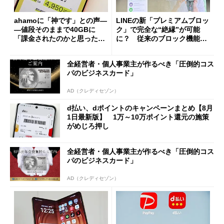
ahamoに「神です」との声―
LINEの新「プレミアムブロッ
―値段そのままで40GBに
ク」で完全な“絶縁”が可能
「課金されたのかと思った」
に？ 従来のブロック機能と
と戸惑いも
の決定的な違い
全経営者・個人事業主が作るべき「圧倒的コス
パのビジネスカード」
AD（クレディセゾン）
d払い、dポイントのキャンペーンまとめ【8月
1日最新版】 1万～10万ポイント還元の施策
がめじろ押し
全経営者・個人事業主が作るべき「圧倒的コス
パのビジネスカード」
AD（クレディセゾン）