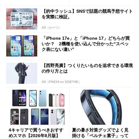
Cの方がスムーズ」
【的中ラッシュ】SNSで話題の競馬予想サイト
を実際に検証。
AD（ルーツ）
「iPhone 17e」と「iPhone 17」どちらが買
いか？ 2機種を使い込んで分かった“スペッ
ク表にない違い”
【西野亮廣】つくりたいものを追求できる環境
の作り方とは
AD（FINCHI on GOETHE）
4キャリアで買うべきおすす
夏の暑さ対策グッズでよく見
めスマホ【2026年8月版】
掛ける「ペルチェ素子」って