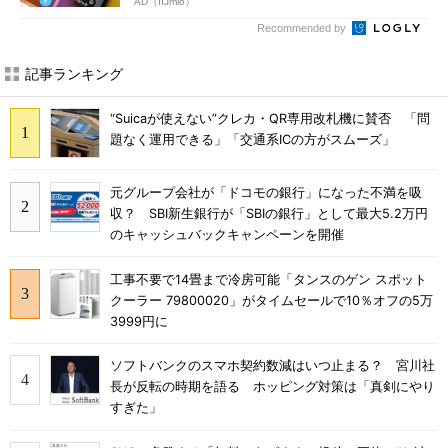
AD（IIJmio）
Recommended by
記事ランキング
“Suicaが使えない”クレカ・QR専用改札機に賛否 「問
題なく運用できる」「交通系ICの方がスムーズ」
元グループ会社が「ドコモの銀行」になった不満を吸
収？ SBI新生銀行が「SBIの銀行」として最大5.2万円
のキャッシュバックキャンペーンを開催
工事不要で14畳まで冷房可能「タンスのゲン スポット
クーラー 79800020」がタイムセールで10％オフの5万
3999円に
ソフトバンクのスマホ契約数減はいつ止まる？ 宮川社
長が反転の時期を語る ホッピング対策は「真剣にやり
すぎた」