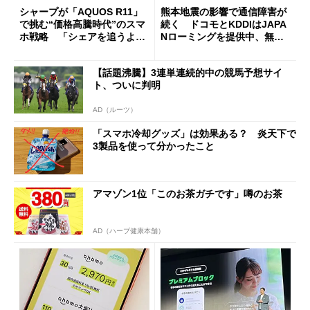
シャープが「AQUOS R11」
熊本地震の影響で通信障害が
で挑む“価格高騰時代”のスマ
続く ドコモとKDDIはJAPA
ホ戦略 「シェアを追うより
Nローミングを提供中、無料
も既存ユーザーを大切に」
Wi-Fi「00000JAPAN」も開
放
【話題沸騰】3連単連続的中の競馬予想サイ
ト、ついに判明
AD（ルーツ）
「スマホ冷却グッズ」は効果ある？ 炎天下で
3製品を使って分かったこと
アマゾン1位「このお茶ガチです」噂のお茶
AD（ハーブ健康本舗）