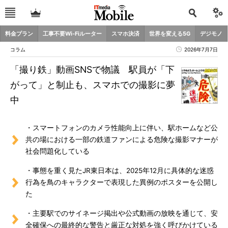
料金プラン
工事不要Wi-Fiルーター
スマホ決済
世界を変える5G
デジモノ
コラム
2026年7月7日
「撮り鉄」動画SNSで物議 駅員が「下
がって」と制止も、スマホでの撮影に夢
中
・スマートフォンのカメラ性能向上に伴い、駅ホームなど公
共の場における一部の鉄道ファンによる危険な撮影マナーが
社会問題化している
・事態を重く見たJR東日本は、2025年12月に具体的な迷惑
行為を鳥のキャラクターで表現した異例のポスターを公開し
た
・主要駅でのサイネージ掲出や公式動画の放映を通じて、安
全確保への最終的な警告と厳正な対処を強く呼びかけている