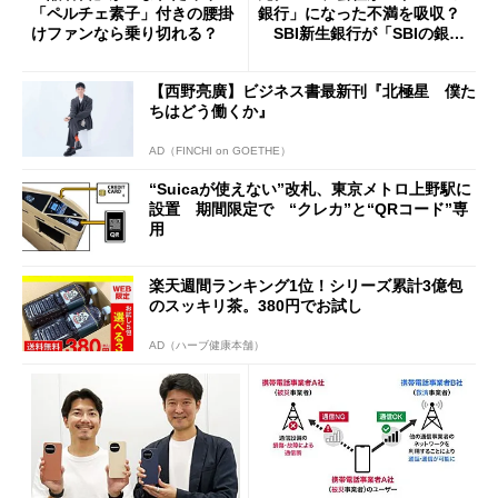
「ペルチェ素子」付きの腰掛
銀行」になった不満を吸収？
けファンなら乗り切れる？
SBI新生銀行が「SBIの銀
行」として最大5.2万円のキャ
ッシュバックキャンペーンを
【西野亮廣】ビジネス書最新刊『北極星 僕た
開催
ちはどう働くか』
AD（FINCHI on GOETHE）
“Suicaが使えない”改札、東京メトロ上野駅に
設置 期間限定で “クレカ”と“QRコード”専
用
楽天週間ランキング1位！シリーズ累計3億包
のスッキリ茶。380円でお試し
AD（ハーブ健康本舗）