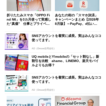
折りたたみスマホ「OPPO Fi
あなたの街の「スマホ決済」
nd N6」を3カ月使って実感し
キャンペーンまとめ【2026年
た“真価” 仕事とプライベー
8月版】～PayPay、d払い、a
トで大活躍
u PAY、楽天ペイ
SNSアカウントを着実に成長。実はみんなココ
使ってます。
AD（Dreaw合同会社）
UQ mobileとY!mobileの「セット割なし」新
割引を比較 ahamo、LINEMO、楽天モバイ
ルよりもお得？
SNSアカウントを着実に成長。実はみんなココ
使ってます。
AD（Dreaw合同会社）