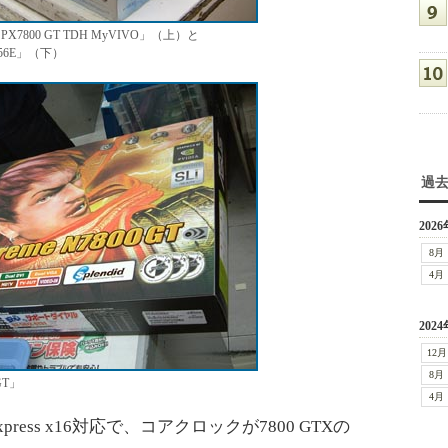
PX7800 GT TDH MyVIVO」（上）と
D256E」（下）
過
2026
8月
4月
2024
12月
8月
GT」
4月
ess x16対応で、コアクロックが7800 GTXの