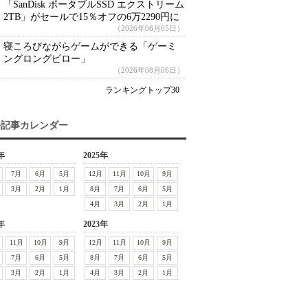
「SanDisk ポータブルSSD エクストリーム
2TB」がセールで15％オフの6万2290円に
（2026年08月05日）
寝ころびながらゲームができる「ゲーミ
ングロングピロー」
（2026年08月06日）
ランキングトップ30
去記事カレンダー
年
2025年
7月
6月
5月
12月
11月
10月
9月
3月
2月
1月
8月
7月
6月
5月
4月
3月
2月
1月
年
2023年
11月
10月
9月
12月
11月
10月
9月
7月
6月
5月
8月
7月
6月
5月
3月
2月
1月
4月
3月
2月
1月