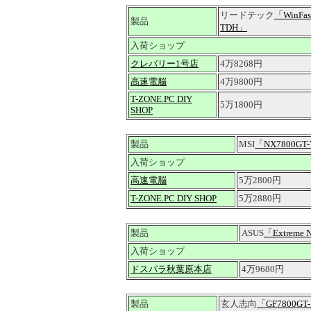
リードテック
「WinFas
製品
TDH」
入荷ショップ
クレバリー1号店
4万8268円
高速電脳
4万9800円
T-ZONE.PC DIY
5万1800円
SHOP
製品
MSI
「NX7800GT
入荷ショップ
高速電脳
5万2800円
T-ZONE.PC DIY SHOP
5万2880円
製品
ASUS
「Extreme 
入荷ショップ
ドスパラ秋葉原本店
4万9680円
製品
玄人志向
「GF7800GT