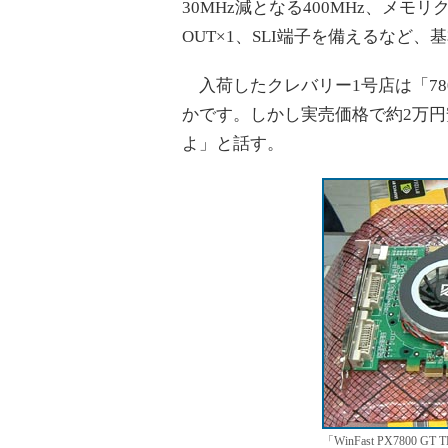
30MHz減となる400MHz、メモリクロ
OUT×1、SLI端子を備えるなど
入荷したクレバリー1号店は「78
かです。しかし実売価格で約2万
よ」と話す。
「WinFast PX7800 G