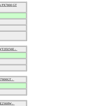
t PX7800 GT
-VT2D256E」
N7800GT」
-E256HW」