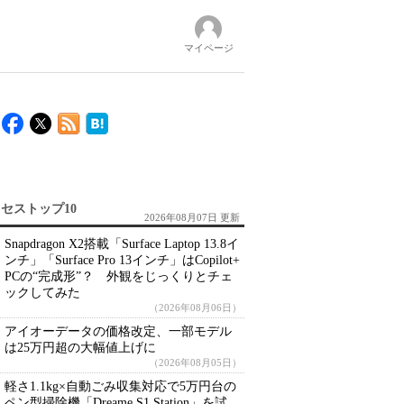
マイページ
セストップ10
2026年08月07日 更新
Snapdragon X2搭載「Surface Laptop 13.8イ
ンチ」「Surface Pro 13インチ」はCopilot+
PCの“完成形”？ 外観をじっくりとチェ
ックしてみた
（2026年08月06日）
アイオーデータの価格改定、一部モデル
は25万円超の大幅値上げに
（2026年08月05日）
軽さ1.1kg×自動ごみ収集対応で5万円台の
ペン型掃除機「Dreame S1 Station」を試