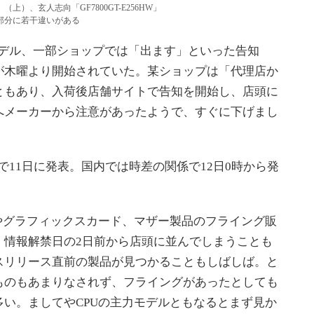
6E」（上）、玄人志向「GF7800GT-E256HW」
部分に若干違いがある
T搭載モデル、一部ショップでは「出ます」といった告知
が木曜より開始されていた。某ショップは「代理店か
ともあり、入荷後店舗サイトで告知を開始し、店頭に
へメーカーから注意があったようで、すぐに下げまし
は米国で11日に発表。国内では時差の関係で12日0時から発
やグラフィックスカード、マザー製品のフライング販
。情報解禁日の2日前から店頭に並んでしまうことも
スリリース直前の製品が見つかることもしばしば。と
ものもあまりなされず、フライングがあったとしても
い。ましてやCPUの主力モデルともなるとまず見か