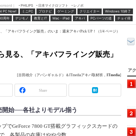
ponsord｜
日本マイクロソフト
レノボ
PHILIPS
ミニPC
プロナビ
ゲーミング
クリエイター
Windows 10終了
AI PC Now!
30周年
デジモノ
教育とIT
Mac・iPad
アキバ
PCパーツの道
チョイ得
る、「アキバフライング販売」のいま：週末アキバPick UP！（1/4 ページ）
売から見る、「アキバフライング販売」
アク
[古田雄介（アバンギャルド）＆ITmediaアキバ取材班，
ITmedia
]
Share
製品発売開始──各社よりモデル揃う
eForce 7800 GT搭載グラフィックスカードの
後で、各製品の在庫はやや少数。