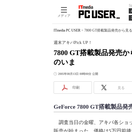
S
メディア
ITmedia PC USER
>
7800 GT搭載製品発売から見
週末アキバPick UP！
7800 GT搭載製品発
のいま
2005年08月13日 00時00分 公開
印刷
見る
GeForce 7800 GT搭載
調査当日の金曜、アキバ各ショップでG
販売が始まった。価格は5万円前