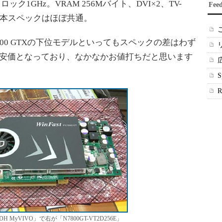
ック1GHz。VRAM 256Mバイト、DVI×2、TV-
Fee
、基本スペックはほぼ共通。
00 GTXの下位モデルといってもスペックの差はわず
円安価となっており、なかなかお値打ちだと思います
T TDH MyVIVO」で右が「N7800GT-VT2D256E」