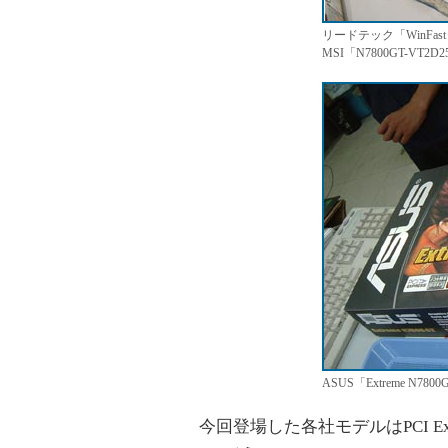
リードテック「WinFast 
MSI「N7800GT-VT2
ASUS「Extreme N7800
今回登場した各社モデルはPCI Expr