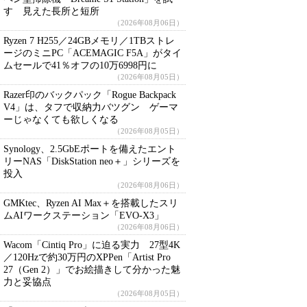
す 見えた長所と短所
（2026年08月06日）
Ryzen 7 H255／24GBメモリ／1TBストレ
ージのミニPC「ACEMAGIC F5A」がタイ
ムセールで41％オフの10万6998円に
（2026年08月05日）
Razer印のバックパック「Rogue Backpack
V4」は、タフで収納力バツグン ゲーマ
ーじゃなくても欲しくなる
（2026年08月05日）
Synology、2.5GbEポートを備えたエント
リーNAS「DiskStation neo＋」シリーズを
投入
（2026年08月06日）
GMKtec、Ryzen AI Max＋を搭載したスリ
ムAIワークステーション「EVO-X3」
（2026年08月06日）
Wacom「Cintiq Pro」に迫る実力 27型4K
／120Hzで約30万円のXPPen「Artist Pro
27（Gen 2）」でお絵描きして分かった魅
力と妥協点
（2026年08月05日）