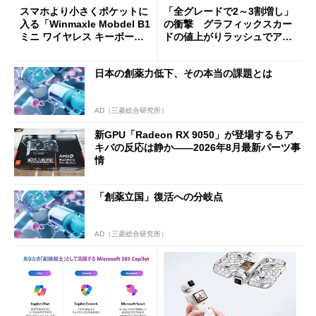
スマホより小さくポケットに
「全グレードで2～3割増し」
入る「Winmaxle Mobdel B1
の衝撃 グラフィックスカー
ミニ ワイヤレス キーボー
ドの値上がりラッシュでアキ
ド」がセールで10％オフの37
バの購入制限が深刻化
94円に
日本の創薬力低下、その本当の課題とは
AD（三菱総合研究所）
新GPU「Radeon RX 9050」が登場するもア
キバの反応は静か――2026年8月最新パーツ事
情
「創薬立国」復活への分岐点
AD（三菱総合研究所）