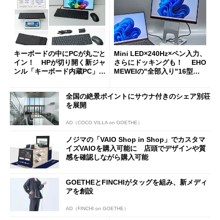
キーボードの中にPCが丸ごと
Mini LED×240Hz×ペン入力、
イン！ HPが切り開く新ジャ
さらにドッキングも！ EHO
ンル「キーボード内蔵PC」の
MEWEIの"全部入り"16型モ
使い勝手を徹底検証
バイルディスプレイ「TM-16
0PW」徹底レビュー
全国の絶景ポイントにサウナ付きのシェア別荘
を展開
AD（COCO VILLA on GOETHE）
ノジマの「VAIO Shop in Shop」でカスタマ
イズVAIOを購入可能に 店頭でデザインや質
感を確認しながら購入可能
GOETHEとFINCHIがタッグを組み、新メディ
アを創設
AD（FINCHI on GOETHE）