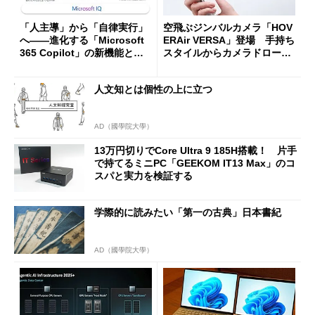
「人主導」から「自律実行」
空飛ぶジンバルカメラ「HOV
へ――進化する「Microsoft
ERAir VERSA」登場 手持ち
365 Copilot」の新機能とエ
スタイルからカメラドローン
ージェントAIの現在地
に合体変形
人文知とは個性の上に立つ
AD（國學院大學）
13万円切りでCore Ultra 9 185H搭載！ 片手
で持てるミニPC「GEEKOM IT13 Max」のコ
スパと実力を検証する
学際的に読みたい「第一の古典」日本書紀
AD（國學院大學）