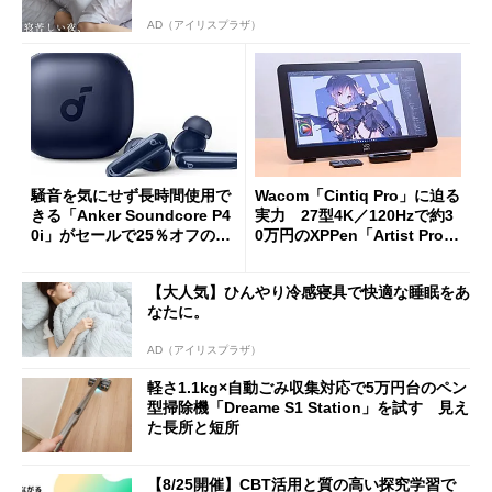
AD（アイリスプラザ）
騒音を気にせず長時間使用で
Wacom「Cintiq Pro」に迫る
きる「Anker Soundcore P4
実力 27型4K／120Hzで約3
0i」がセールで25％オフの59
0万円のXPPen「Artist Pro 2
90円に
7（Gen 2）」でお絵描きして
分かった魅力と妥協点
【大人気】ひんやり冷感寝具で快適な睡眠をあ
なたに。
AD（アイリスプラザ）
軽さ1.1kg×自動ごみ収集対応で5万円台のペン
型掃除機「Dreame S1 Station」を試す 見え
た長所と短所
【8/25開催】CBT活用と質の高い探究学習で