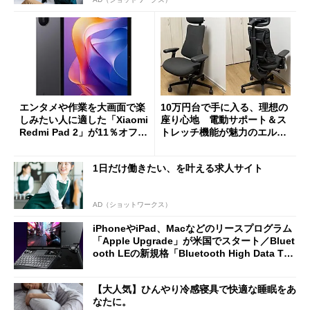
エンタメや作業を大画面で楽
10万円台で手に入る、理想の
しみたい人に適した「Xiaomi
座り心地 電動サポート＆ス
Redmi Pad 2」が11％オフの
トレッチ機能が魅力のエルゴ
2万4980円に
ノミクスチェア「LiberNovo
Omni Gen」を試す
1日だけ働きたい、を叶える求人サイト
AD（ショットワークス）
iPhoneやiPad、Macなどのリースプログラム
「Apple Upgrade」が米国でスタート／Bluet
ooth LEの新規格「Bluetooth High Data Thr
oughput」が明...
【大人気】ひんやり冷感寝具で快適な睡眠をあ
なたに。