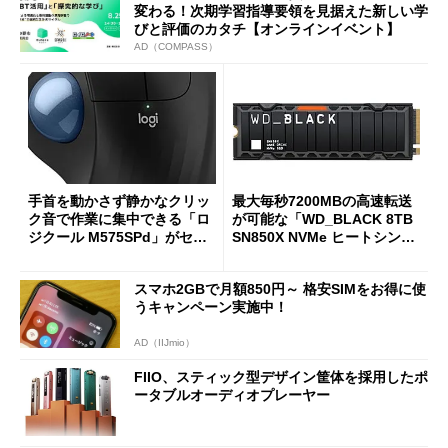
変わる！次期学習指導要領を見据えた新しい学
びと評価のカタチ【オンラインイベント】
AD（COMPASS）
手首を動かさず静かなクリッ
最大毎秒7200MBの高速転送
ク音で作業に集中できる「ロ
が可能な「WD_BLACK 8TB
ジクール M575SPd」がセー
SN850X NVMe ヒートシンク
ルで33％オフの5280円に
付き」が18％オフの17万508
7円に
スマホ2GBで月額850円～ 格安SIMをお得に使
うキャンペーン実施中！
AD（IIJmio）
FIIO、スティック型デザイン筐体を採用したポ
ータブルオーディオプレーヤー