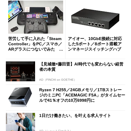
苦労して手に入れた「Steam
アイオー、10GbE接続に対応
Controller」をPC／スマホ／
した5ポート／8ポート搭載ア
ARグラスにつないでみた ゲ
ンマネージスイッチングハブ
ーム体験や実用性は？
【見城徹×藤田晋】AI時代でも変わらない経営
者の本質
AD（FINCHI on GOETHE）
Ryzen 7 H255／24GBメモリ／1TBストレー
ジのミニPC「ACEMAGIC F5A」がタイムセー
ルで41％オフの10万6998円に
1日だけ働きたい、を叶える求人サイト
AD（ショットワークス）