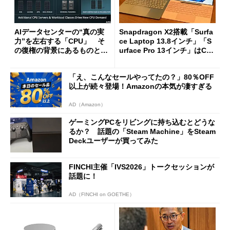
AIデータセンターの“真の実
Snapdragon X2搭載「Surfa
力”を左右する「CPU」 そ
ce Laptop 13.8インチ」「S
の復権の背景にあるものと
urface Pro 13インチ」はCop
は？
ilot+ PCの“完成形”？ 外観
をじっくりとチェックしてみ
「え、こんなセールやってたの？」80％OFF
た
以上が続々登場！Amazonの本気が凄すぎる
AD（Amazon）
ゲーミングPCをリビングに持ち込むとどうな
るか？ 話題の「Steam Machine」をSteam
Deckユーザーが買ってみた
FINCHI主催「IVS2026」トークセッションが
話題に！
AD（FINCHI on GOETHE）