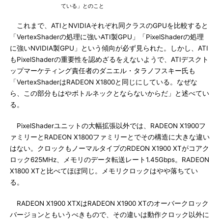
ている」とのこと
これまで、ATIとNVIDIAそれぞれ同クラスのGPUを比較すると
「VertexShaderの処理に強いATI製GPU」「PixelShaderの処理
に強いNVIDIA製GPU」という傾向が必ず見られた。しかし、ATI
もPixelShaderの重要性を認めざるをえないようで、ATIデスクト
ップマーケティング責任者のダニエル・タラノフスキー氏も
「VertexShaderはRADEON X1800と同じにしている。なぜな
ら、この部分もはやボトルネックとならないからだ」と述べてい
る。
PixelShaderユニットの大幅拡張以外では、RADEON X1900フ
ァミリーとRADEON X1800ファミリーとでその構造に大きな違い
はない。クロックもノーマルタイプのRDEON X1900 XTがコアク
ロック625MHz、メモリのデータ転送レート1.45Gbps。RADEON
X1800 XTと比べてほぼ同じ。メモリクロックはやや落ちてい
る。
RADEON X1900 XTXはRADEON X1900 XTのオーバークロック
バージョンともいうべきもので、その違いは動作クロック以外に