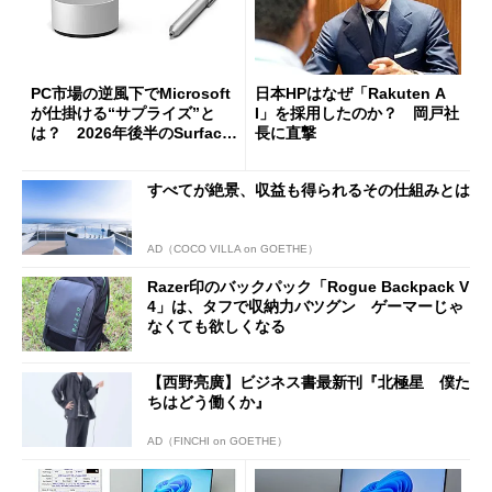
PC市場の逆風下でMicrosoft
日本HPはなぜ「Rakuten A
が仕掛ける“サプライズ”と
I」を採用したのか？ 岡戸社
は？ 2026年後半のSurface
長に直撃
新製品を予想する
すべてが絶景、収益も得られるその仕組みとは
AD（COCO VILLA on GOETHE）
Razer印のバックパック「Rogue Backpack V
4」は、タフで収納力バツグン ゲーマーじゃ
なくても欲しくなる
【西野亮廣】ビジネス書最新刊『北極星 僕た
ちはどう働くか』
AD（FINCHI on GOETHE）