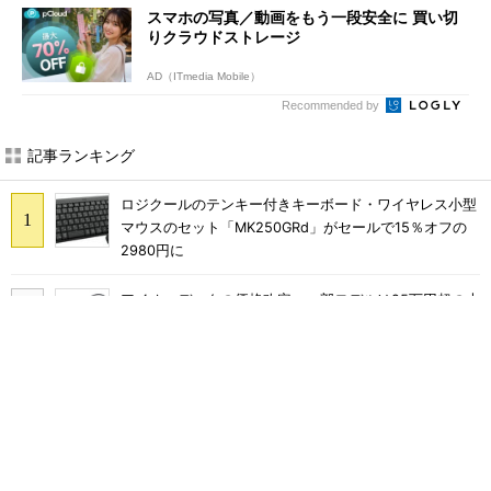
スマホの写真／動画をもう一段安全に 買い切
りクラウドストレージ
AD（ITmedia Mobile）
Recommended by
記事ランキング
ロジクールのテンキー付きキーボード・ワイヤレス小型
マウスのセット「MK250GRd」がセールで15％オフの
2980円に
アイオーデータの価格改定、一部モデルは25万円超の大
幅値上げに
巨大スティックが生み出す謎の“脳汁感” XPPen「Pilot
Pro 編集コンソール」のお絵描き実用度をチェック
ChatGPTでコンテンツ制作が完結する――「ChatGPT
向けアドビプラグイン」が登場