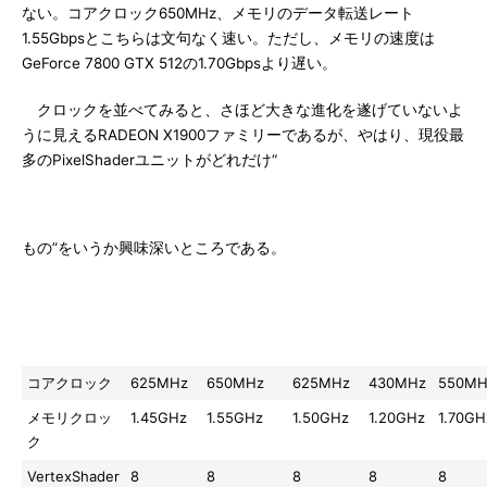
ない。コアクロック650MHz、メモリのデータ転送レート
1.55Gbpsとこちらは文句なく速い。ただし、メモリの速度は
GeForce 7800 GTX 512の1.70Gbpsより遅い。
クロックを並べてみると、さほど大きな進化を遂げていないよ
うに見えるRADEON X1900ファミリーであるが、やはり、現役最
多のPixelShaderユニットがどれだけ“
もの”をいうか興味深いところである。
RADEON
RADEON
RADEON
GeForce
GeFor
X1900XT
X1900XTX
X1800XT
7800
7800
GTX
GTX 5
コアクロック
625MHz
650MHz
625MHz
430MHz
550MH
メモリクロッ
1.45GHz
1.55GHz
1.50GHz
1.20GHz
1.70GH
ク
VertexShader
8
8
8
8
8