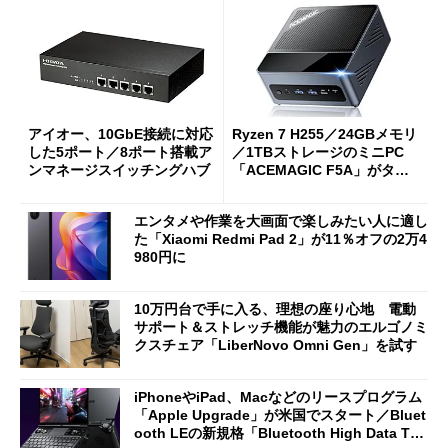
アイオー、10GbE接続に対応
Ryzen 7 H255／24GBメモリ
した5ポート／8ポート搭載ア
／1TBストレージのミニPC
ンマネージスイッチングハブ
「ACEMAGIC F5A」がタイ
ムセールで41％オフの10万69
98円に
エンタメや作業を大画面で楽しみたい人に適し
た「Xiaomi Redmi Pad 2」が11％オフの2万4
980円に
10万円台で手に入る、理想の座り心地 電動
サポート＆ストレッチ機能が魅力のエルゴノミ
クスチェア「LiberNovo Omni Gen」を試す
iPhoneやiPad、Macなどのリースプログラム
「Apple Upgrade」が米国でスタート／Bluet
ooth LEの新規格「Bluetooth High Data Thr