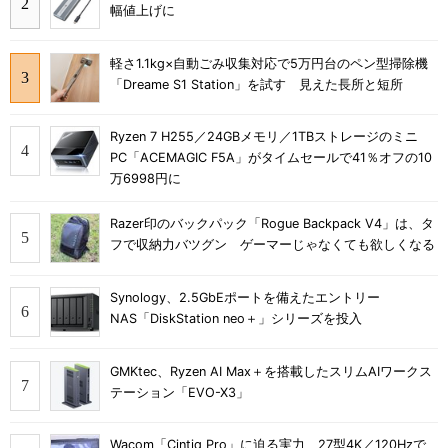
幅値上げに
軽さ1.1kg×自動ごみ収集対応で5万円台のペン型掃除機
「Dreame S1 Station」を試す 見えた長所と短所
Ryzen 7 H255／24GBメモリ／1TBストレージのミニ
PC「ACEMAGIC F5A」がタイムセールで41％オフの10
万6998円に
Razer印のバックパック「Rogue Backpack V4」は、タ
フで収納力バツグン ゲーマーじゃなくても欲しくなる
Synology、2.5GbEポートを備えたエントリー
NAS「DiskStation neo＋」シリーズを投入
GMKtec、Ryzen AI Max＋を搭載したスリムAIワークス
テーション「EVO-X3」
Wacom「Cintiq Pro」に迫る実力 27型4K／120Hzで