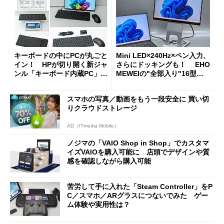
キーボードの中にPCが丸ごと
Mini LED×240Hz×ペン入力、
イン！ HPが切り開く新ジャ
さらにドッキングも！ EHO
ンル「キーボード内蔵PC」の
MEWEIの"全部入り"16型モ
使い勝手を徹底検証
バイルディスプレイ「TM-16
0PW」徹底レビュー
スマホの写真／動画をもう一段安全に 買い切
りクラウドストレージ
AD（ITmedia Mobile）
ノジマの「VAIO Shop in Shop」でカスタマ
イズVAIOを購入可能に 店頭でデザインや質
感を確認しながら購入可能
苦労して手に入れた「Steam Controller」をP
C／スマホ／ARグラスにつないでみた ゲー
ム体験や実用性は？