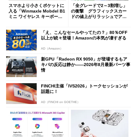
スマホより小さくポケットに
「全グレードで2～3割増し」
入る「Winmaxle Mobdel B1
の衝撃 グラフィックスカー
ミニ ワイヤレス キーボー
ドの値上がりラッシュでアキ
ド」がセールで10％オフの37
バの購入制限が深刻化
94円に
「え、こんなセールやってたの？」80％OFF
以上が続々登場！Amazonの本気が凄すぎる
AD（Amazon）
新GPU「Radeon RX 9050」が登場するもア
キバの反応は静か――2026年8月最新パーツ事
情
FINCHI主催「IVS2026」トークセッションが
話題に！
AD（FINCHI on GOETHE）