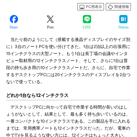
PC用表示
関連情報
Share
Post
LINE
Hatena
当たり前のようにして（搭載する液晶ディスプレイのサイズ別
に）3台のノートPCを使い分けてきた。1台は2泊以上の出張用に
15インチクラスの大型ノート。もう1台は長丁場の会議やインタ
ビュー取材用の12インチクラスノート、そして、さらに1台は普
段の持ち歩き用の10インチクラスノートだ。さらに、自宅で作業
するデスクトップPCには20インチクラスのディスプレイを2台つ
ないで使っている。
どれか1台なら12インチクラス
デスクトップPCに向かって自宅で作業する時間が長いのはし
ょうがないとして、結果として、最も多く持ち歩いているのは、
一番コンパクトな10インチクラスである。この製品を手に入れる
までは、常用携帯ノートも12インチクラスだった。だが、電車の
中でTVを見るような使い方には、12インチはちょっと大きい。