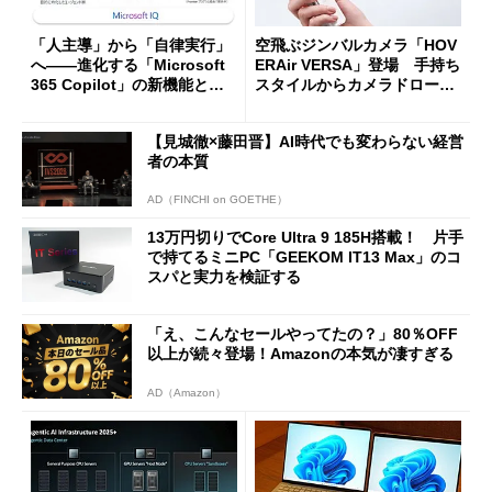
「人主導」から「自律実行」
空飛ぶジンバルカメラ「HOV
へ――進化する「Microsoft
ERAir VERSA」登場 手持ち
365 Copilot」の新機能とエ
スタイルからカメラドローン
ージェントAIの現在地
に合体変形
【見城徹×藤田晋】AI時代でも変わらない経営
者の本質
AD（FINCHI on GOETHE）
13万円切りでCore Ultra 9 185H搭載！ 片手
で持てるミニPC「GEEKOM IT13 Max」のコ
スパと実力を検証する
「え、こんなセールやってたの？」80％OFF
以上が続々登場！Amazonの本気が凄すぎる
AD（Amazon）