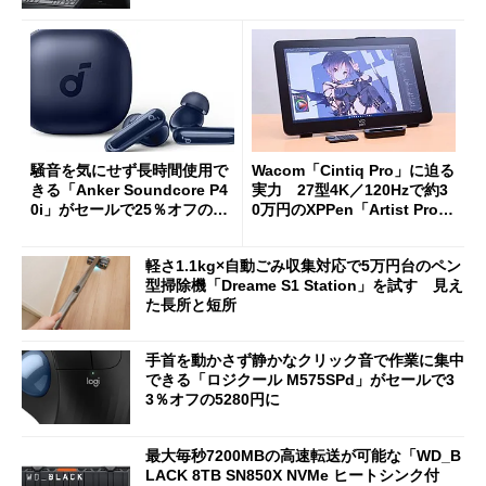
oughput」が明...
騒音を気にせず長時間使用で
Wacom「Cintiq Pro」に迫る
きる「Anker Soundcore P4
実力 27型4K／120Hzで約3
0i」がセールで25％オフの59
0万円のXPPen「Artist Pro 2
90円に
7（Gen 2）」でお絵描きして
分かった魅力と妥協点
軽さ1.1kg×自動ごみ収集対応で5万円台のペン
型掃除機「Dreame S1 Station」を試す 見え
た長所と短所
手首を動かさず静かなクリック音で作業に集中
できる「ロジクール M575SPd」がセールで3
3％オフの5280円に
最大毎秒7200MBの高速転送が可能な「WD_B
LACK 8TB SN850X NVMe ヒートシンク付