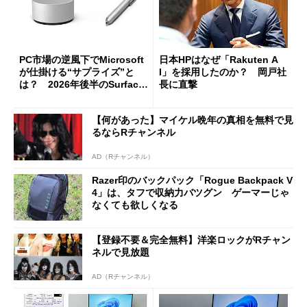
PC市場の逆風下でMicrosoft
日本HPはなぜ「Rakuten A
が仕掛ける“サプライズ”と
I」を採用したのか？ 岡戸社
は？ 2026年後半のSurface
長に直撃
新製品を予想する
【何があった】マイケル晩年の真相を無料で見
るならRチャンネル
AD（Rチャンネル）
Razer印のバックパック「Rogue Backpack V
4」は、タフで収納力バツグン ゲーマーじゃ
なくても欲しくなる
【登録不要＆完全無料】洋楽ロックがRチャン
ネルで見放題
AD（Rチャンネル）