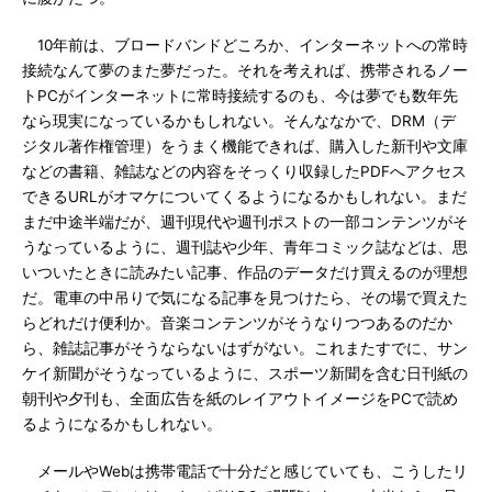
10年前は、ブロードバンドどころか、インターネットへの常時
接続なんて夢のまた夢だった。それを考えれば、携帯されるノー
トPCがインターネットに常時接続するのも、今は夢でも数年先
なら現実になっているかもしれない。そんななかで、DRM（デ
ジタル著作権管理）をうまく機能できれば、購入した新刊や文庫
などの書籍、雑誌などの内容をそっくり収録したPDFへアクセス
できるURLがオマケについてくるようになるかもしれない。まだ
まだ中途半端だが、週刊現代や週刊ポストの一部コンテンツがそ
うなっているように、週刊誌や少年、青年コミック誌などは、思
いついたときに読みたい記事、作品のデータだけ買えるのが理想
だ。電車の中吊りで気になる記事を見つけたら、その場で買えた
らどれだけ便利か。音楽コンテンツがそうなりつつあるのだか
ら、雑誌記事がそうならないはずがない。これまたすでに、サン
ケイ新聞がそうなっているように、スポーツ新聞を含む日刊紙の
朝刊や夕刊も、全面広告を紙のレイアウトイメージをPCで読め
るようになるかもしれない。
メールやWebは携帯電話で十分だと感じていても、こうしたリ