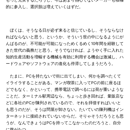
もっと充実するだろうし、今はあまり熱心でないメーカーも積極
的に参入し、選択肢は増えていくはずだ。
ぼくは、そうなる日が必ず来ると信じているし、そうならなけ
ればならないと思う。というか、そういう世の中になるようにが
んばるのが、不可能が可能になっためくるめく10年間を経験して
きた世代の義務だと思う。そうでなければ、ようやく手に入れた
知的生産活動を増幅する機械を有効に利用する機会は激減し、ハ
ードウェアやソフトウェアの進化も停滞してしまうだろう。
たまに、PCを持たないで街に出てしまい、何かを調べたくて
イライラすることがある。マンガ喫茶に入ってPCの前に座るほ
どでもなく、かといって、携帯電話で調べるには荷が重いような
ことだ。ターミナル駅周辺なら、ちょっと歩き回れば、量販店な
どに各社のPCが陳列されているので、それを拝借すればいいと
も思うのだが、そうは問屋が卸さない。たいていの陳列機はイン
ターネットに接続されていないからだ。そりゃそうだろうとも思
うが、なんできょうはPCを持ってこなかったのだろうと、自分
に腹がたつ。