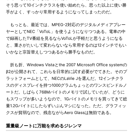
そう思って10インチクラスを使い始めたら、思った以上に使い勝
手がよく、すっかり常用するようになってしまったのだ。
もっとも、最近では、MPEG-2対応のデジタルメディアプレー
ヤーとしてNEC「VoToL」を使うようになりつつある。電車の中
で録画したTV番組を見るならVoToLが手軽だと思うようになる
と、重さがたいして変わらないなら常用するのは12インチでもい
いかなと宗旨替えしつつあるから勝手なものだ。
折も折、Windows Vistaとthe 2007 Microsoft Office systemの
β2が公開されて、これらを日常的に試す必要がでてきた。そのプ
ラットフォームとして、NECのLaVie Jを選んだ。12インチクラ
スのディスプレイを持つ1000グラムちょっとのワンスピンドルノ
ートだ。しばらく768Mバイトのメモリで試していたが、どうに
もスワップが多いようなので、1Gバイトのメモリを買ってきて総
量1.2Gバイトにしたらずいぶんマシになった。ただ、グラフィッ
クスが貧弱なので、残念ながらAero Glassは無効である。
重量級ノートに万能を求めるジレンマ