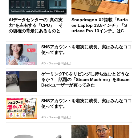
AIデータセンターの“真の実
Snapdragon X2搭載「Surfa
力”を左右する「CPU」 そ
ce Laptop 13.8インチ」「S
の復権の背景にあるものと
urface Pro 13インチ」はCop
は？
ilot+ PCの“完成形”？ 外観
をじっくりとチェックしてみ
SNSアカウントを着実に成長。実はみんなココ
た
使ってます。
AD（Dreaw合同会社）
ゲーミングPCをリビングに持ち込むとどうな
るか？ 話題の「Steam Machine」をSteam
Deckユーザーが買ってみた
SNSアカウントを着実に成長。実はみんなココ
使ってます。
AD（Dreaw合同会社）