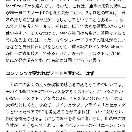
MacBook Proを選んでしまうのだ。これは、通常の感覚の持ち主
が唯一無二のノートPCを選ぶ気分に近い。3キロ超の重量は、日
常の持ち運びは論外だが、もしかしてということもある……、な
んてことを考えてしまう。それに、広くて大きな画面はやっぱり
使いやすい。そんなわけで、Macを毎日持ち歩き、常用できるよ
うになるまでには、まだ、もう少しハードウェアの進化が欲しい
ななどと自分に言い訳をしながら、重量級の17インチMacBook
が唯一の選択肢として残るわけだ。きっと、デスクトップIntel
Macが発売済みであっても結論は同じだろうと思う。
コンテンツが変わればノートも変わる、はず
世の中の多くの人々が現状で感じるであろうこのジレンマは、
モバイル指向のPCのセールスを大きくスポイルしているにちが
いない。デスクトップを含む3台、4台を使い分けるというのは
大仰だとしても、せめて、メインとサブ、プライマリとセカンダ
リといったペアでPCを考えることができれば、互いに足りない
部分を補完させるようにして製品を選ぶに違いない。世の中の方
向性が、そうなってくれば、モバイルノートのバリエーションも