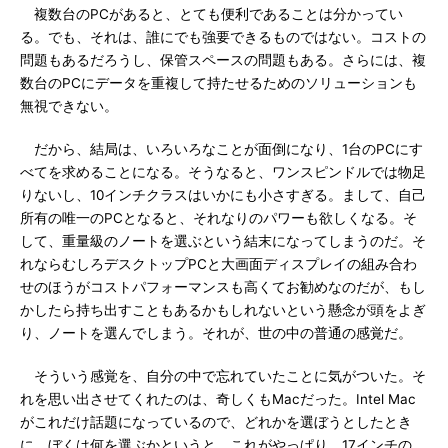
複数台のPCがあると、とても便利であることは分かってい
る。でも、それは、誰にでも強要できるものではない。コストの
問題もあるだろうし、保管スペースの問題もある。さらには、複
数台のPCにデータを重複して持たせるためのソリューションも
無視できない。
だから、結局は、いろいろなことが面倒になり、1台のPCにす
べてを求めることになる。そうなると、ワンスピンドルでは物足
りないし、10インチクラスはいかにも小さすぎる。まして、自己
所有の唯一のPCとなると、それなりのパワーも欲しくなる。そ
して、重量級のノートを選ぶという結末になってしまうのだ。そ
れならむしろデスクトップPCと大画面ディスプレイの組み合わ
せのほうがコストパフォーマンスも高くてお勧めなのだが、もし
かしたら持ち出すこともあるかもしれないという懸念が頭をよぎ
り、ノートを選んでしまう。それが、世の中の普通の感覚だ。
そういう感覚を、自分の中で忘れていたことに気がついた。そ
れを思い出させてくれたのは、奇しくもMacだった。Intel Mac
がこれだけ話題になっているので、どれかを選ぼうとしたとき
に、ぼくは何を選ぶかというと、これがやっぱり、17インチの