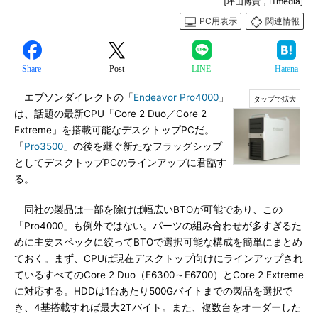
[坪山博貴，ITmedia]
PC用表示
関連情報
Share
Post
LINE
Hatena
エプソンダイレクトの「
Endeavor Pro4000
」
は、話題の最新CPU「Core 2 Duo／Core 2
Extreme」を搭載可能なデスクトップPCだ。
「
Pro3500
」の後を継ぐ新たなフラッグシップ
としてデスクトップPCのラインアップに君臨す
る。
同社の製品は一部を除けば幅広いBTOが可能であり、この
「Pro4000」も例外ではない。パーツの組み合わせが多すぎるた
めに主要スペックに絞ってBTOで選択可能な構成を簡単にまとめ
ておく。まず、CPUは現在デスクトップ向けにラインアップされ
ているすべてのCore 2 Duo（E6300～E6700）とCore 2 Extreme
に対応する。HDDは1台あたり500Gバイトまでの製品を選択で
き、4基搭載すれば最大2Tバイト。また、複数台をオーダーした