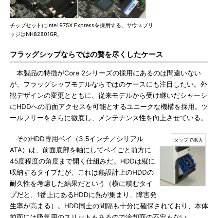
チップセットにIntel 975X Expressを採用する。サウスブリ
ッジはNH82801GR。
フラッグシップならではの贅を尽くしたケース
本製品の特徴がCore 2シリーズの採用にあるのは間違いない
が、フラッグシップモデルならではのケースにも注目したい。外
観デザインの変更とともに、従来モデルから受け継いだシャーシ
にHDDへの前面アクセスを可能とするユニークな機構を採用。ツ
ールフリーをさらに徹底し、メンテナンス性を向上させている。
そのHDD専用ベイ（3.5インチ／シリアル
ATA）は、前面底部を軸にしてベイごと前方に
45度程度の角度まで開く仕組みだ。HDDは縦に
収納するタイプだが、これは熱設計上のHDDの
耐久性を考慮した結果だという（横に積むタイ
プだと、1番上にあるHDDに熱が集まり、障害発
生率が高まる）。HDD同士の間隔も十分に確保されており、本体
前面には吸気用のスリットもあるので冷却面の不安もない。