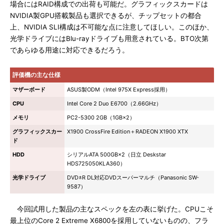
場合にはRAID構成での出荷も可能だ。グラフィックスカードは
NVIDIA製GPU搭載製品も選択できるが、チップセットの都合
上、NVIDIA SLI構成は不可能な点に注意してほしい。このほか、
光学ドライブにはBlu-rayドライブも用意されている。BTO次第
であらゆる用途に対応できるだろう。
評価機の主な仕様
マザーボード
ASUS製ODM（Intel 975X Express採用）
CPU
Intel Core 2 Duo E6700（2.66GHz）
メモリ
PC2-5300 2GB（1GB×2）
グラフィックスカー
X1900 CrossFire Edition＋RADEON X1900 XTX
ド
HDD
シリアルATA 500GB×2（日立 Deskstar
HDS725050KLA360）
光学ドライブ
DVD±R DL対応DVDスーパーマルチ（Panasonic SW-
9587）
今回試用した製品の主なスペックを左の表に挙げた。CPUこそ
最上位のCore 2 Extreme X6800を採用していないものの、フラ