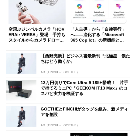
空飛ぶジンバルカメラ「HOV
「人主導」から「自律実行」
ERAir VERSA」登場 手持ち
へ――進化する「Microsoft
スタイルからカメラドローン
365 Copilot」の新機能とエ
に合体変形
ージェントAIの現在地
【西野亮廣】ビジネス書最新刊『北極星 僕た
ちはどう働くか』
AD（FINCHI on GOETHE）
13万円切りでCore Ultra 9 185H搭載！ 片手
で持てるミニPC「GEEKOM IT13 Max」のコ
スパと実力を検証する
GOETHEとFINCHIがタッグを組み、新メディ
アを創設
AD（FINCHI on GOETHE）