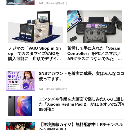
AD（Dreaw合同会社）
ノジマの「VAIO Shop in Sh
苦労して手に入れた「Steam
op」でカスタマイズVAIOを
Controller」をPC／スマホ／
購入可能に 店頭でデザイン
ARグラスにつないでみた ゲ
や質感を確認しながら購入可
ーム体験や実用性は？
能
SNSアカウントを着実に成長。実はみんなココ
使ってます。
AD（Dreaw合同会社）
エンタメや作業を大画面で楽しみたい人に適し
た「Xiaomi Redmi Pad 2」が11％オフの2万4
980円に
【逆境無頼カイジ】無料配信中！Rチャンネル
なら登録不要！