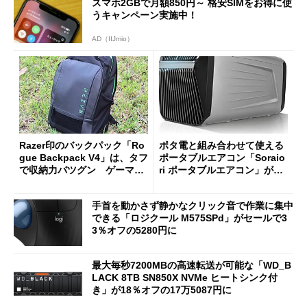
スマホ2GBで月額850円～ 格安SIMをお得に使
うキャンペーン実施中！
AD（IIJmio）
Razer印のバックパック「Ro
ポタ電と組み合わせて使える
gue Backpack V4」は、タフ
ポータブルエアコン「Soraio
で収納力バツグン ゲーマー
ri ポータブルエアコン」がセ
じゃなくても欲しくなる
ールで16％オフの2万9980円
に
手首を動かさず静かなクリック音で作業に集中
できる「ロジクール M575SPd」がセールで3
3％オフの5280円に
最大毎秒7200MBの高速転送が可能な「WD_B
LACK 8TB SN850X NVMe ヒートシンク付
き」が18％オフの17万5087円に