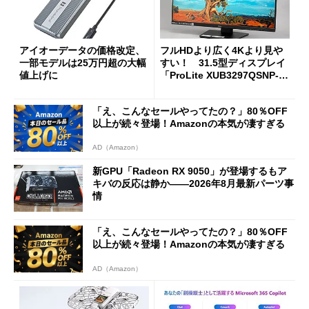
アイオーデータの価格改定、
フルHDより広く4Kより見や
一部モデルは25万円超の大幅
すい！ 31.5型ディスプレイ
値上げに
「ProLite XUB3297QSNP-B
1J」がテレワークにピッタリ
な理由
「え、こんなセールやってたの？」80％OFF
以上が続々登場！Amazonの本気が凄すぎる
AD（Amazon）
新GPU「Radeon RX 9050」が登場するもア
キバの反応は静か――2026年8月最新パーツ事
情
「え、こんなセールやってたの？」80％OFF
以上が続々登場！Amazonの本気が凄すぎる
AD（Amazon）