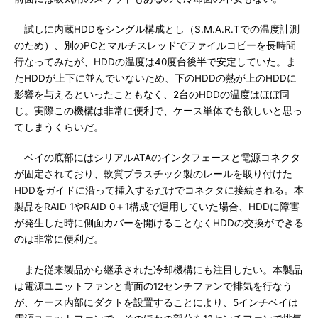
試しに内蔵HDDをシングル構成とし（S.M.A.R.Tでの温度計測
のため）、別のPCとマルチスレッドでファイルコピーを長時間
行なってみたが、HDDの温度は40度台後半で安定していた。ま
たHDDが上下に並んでいないため、下のHDDの熱が上のHDDに
影響を与えるといったこともなく、2台のHDDの温度はほぼ同
じ。実際この機構は非常に便利で、ケース単体でも欲しいと思っ
てしまうくらいだ。
ベイの底部にはシリアルATAのインタフェースと電源コネクタ
が固定されており、軟質プラスチック製のレールを取り付けた
HDDをガイドに沿って挿入するだけでコネクタに接続される。本
製品をRAID 1やRAID 0＋1構成で運用していた場合、HDDに障害
が発生した時に側面カバーを開けることなくHDDの交換ができる
のは非常に便利だ。
また従来製品から継承された冷却機構にも注目したい。本製品
は電源ユニットファンと背面の12センチファンで排気を行なう
が、ケース内部にダクトを設置することにより、5インチベイは