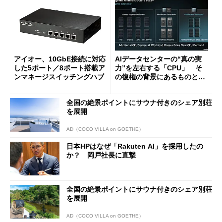
アイオー、10GbE接続に対応
AIデータセンターの“真の実
した5ポート／8ポート搭載ア
力”を左右する「CPU」 そ
ンマネージスイッチングハブ
の復権の背景にあるものと
は？
全国の絶景ポイントにサウナ付きのシェア別荘
を展開
AD（COCO VILLA on GOETHE）
日本HPはなぜ「Rakuten AI」を採用したの
か？ 岡戸社長に直撃
全国の絶景ポイントにサウナ付きのシェア別荘
を展開
AD（COCO VILLA on GOETHE）