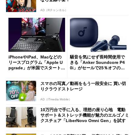
AD（Rチャンネル）
iPhoneやiPad、Macなどの
騒音を気にせず長時間使用で
リースプログラム「Apple U
きる「Anker Soundcore P4
pgrade」が米国でスタート／
0i」がセールで25％オフの59
Bluetooth LEの新規格「Blu
90円に
etooth High Data Throughp
スマホの写真／動画をもう一段安全に 買い切
ut」が明...
りクラウドストレージ
AD（ITmedia Mobile）
10万円台で手に入る、理想の座り心地 電動
サポート＆ストレッチ機能が魅力のエルゴノミ
クスチェア「LiberNovo Omni Gen」を試す