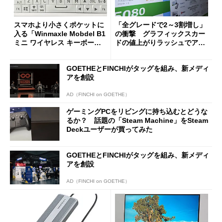
スマホより小さくポケットに
「全グレードで2～3割増し」
入る「Winmaxle Mobdel B1
の衝撃 グラフィックスカー
ミニ ワイヤレス キーボー
ドの値上がりラッシュでアキ
ド」がセールで10％オフの37
バの購入制限が深刻化
94円に
GOETHEとFINCHIがタッグを組み、新メディ
アを創設
AD（FINCHI on GOETHE）
ゲーミングPCをリビングに持ち込むとどうな
るか？ 話題の「Steam Machine」をSteam
Deckユーザーが買ってみた
GOETHEとFINCHIがタッグを組み、新メディ
アを創設
AD（FINCHI on GOETHE）