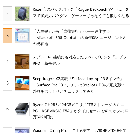
Razer印のバックパック「Rogue Backpack V4」は、タ
フで収納力バツグン ゲーマーじゃなくても欲しくなる
「人主導」から「自律実行」へ――進化する
「Microsoft 365 Copilot」の新機能とエージェントAI
の現在地
テプラ、PC接続にも対応したラベルプリンタ「テプラ
PRO」新モデル
Snapdragon X2搭載「Surface Laptop 13.8インチ」
「Surface Pro 13インチ」はCopilot+ PCの“完成形”？
外観をじっくりとチェックしてみた
Ryzen 7 H255／24GBメモリ／1TBストレージのミニ
PC「ACEMAGIC F5A」がタイムセールで41％オフの10
万6998円に
Wacom「Cintiq Pro」に迫る実力 27型4K／120Hzで