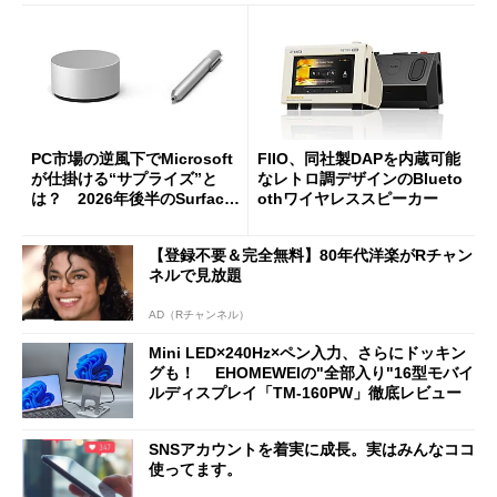
PC市場の逆風下でMicrosoft
FIIO、同社製DAPを内蔵可能
が仕掛ける“サプライズ”と
なレトロ調デザインのBlueto
は？ 2026年後半のSurface
othワイヤレススピーカー
新製品を予想する
【登録不要＆完全無料】80年代洋楽がRチャン
ネルで見放題
AD（Rチャンネル）
Mini LED×240Hz×ペン入力、さらにドッキン
グも！ EHOMEWEIの"全部入り"16型モバイ
ルディスプレイ「TM-160PW」徹底レビュー
SNSアカウントを着実に成長。実はみんなココ
使ってます。