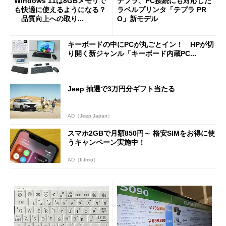
Windows 11は8GBメモリで
テプラ、PC接続にも対応した
も快適に使えるようになる？
ラベルプリンタ「テプラ PR
品質向上への取り...
O」新モデル
キーボードの中にPCが丸ごとイン！ HPが切
り開く新ジャンル「キーボード内蔵PC...
Jeep 抽選で3万円分ギフト当たる
AD（Jeep Japan）
スマホ2GBで月額850円～ 格安SIMをお得に使
うキャンペーン実施中！
AD（IIJmio）