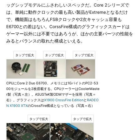
ッグシップモデルにふさわしいスペックだ。Core 2シリーズで
は、単純に動作クロックの最も高い製品がExtremeとなるだけ
で、機能面はもちろんFSBクロックや2次キャッシュ容量も
E6700との差はない。CorssFire構成のグラフィックスカードは
ゲーマー以外には不要ではあろうが、ほかの主要パーツの性能を
みるとバランスの取れた構成といえる。
CPUにCore 2 Duo E6700、メモリには1GバイトのPC2-53
00モジュールを2枚搭載する。CPUクーラーはCoolerMaste
r製（写真＝左）。ASUSTeK製ODMマザーを採用（写真＝
右）。グラフィックスは
X1900 CrossFire Edition
と
RADEO
N X1900 XTX
のCrossFire構成となっている（写真＝右）