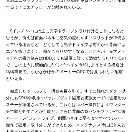
電源ユニットファンで、そのほかの部分を12センチファンで排気
するようにエアフローが分離されている。
5インチベイには主に光学ドライブを取り付けることになると
思うが、例えば前面パネルに空気の流れやすいスリットが準備さ
れている場合など、どうしても光学ドライブは前面から背面には
エアが抜けにくく、熱がこもりやすくなる。ところが、光学メデ
ィアへの書き込みはHDDよりも温度に対して過敏だったりするの
で、このように積極的に5インチベイを冷却しようとする構造は
結構重要で、なかなかほかのメーカーのPCでは見られない配慮
といえる。
徹底したツールフリー構造も目を引く。すでに触れたダクト以
外にもCPU冷却用のパッシブダクト固定と拡張カードの固定用の
ステーが準備されているが、これらはレバー操作によりワンタッ
チで取り外すことが可能だ。さらに背面の12センチファンや拡張
カード、5インチドライブ、側面パネルに至るまですべてレバー
操作で固定／取り外しができるため、メンテナンス時にほとんど
ドライバーを必要としない。もちろん毎日のように内部にアクセ