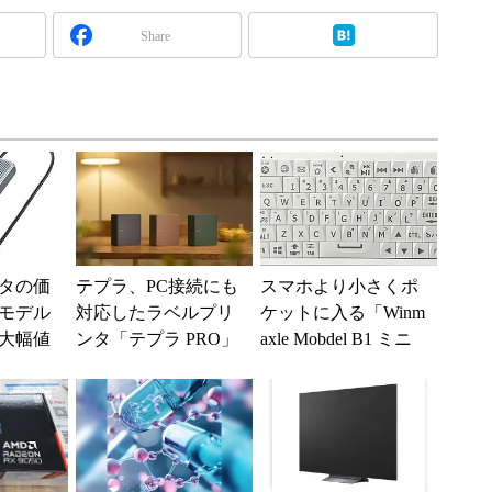
Share
タの価
テプラ、PC接続にも
スマホより小さくポ
モデル
対応したラベルプリ
ケットに入る「Winm
の大幅値
ンタ「テプラ PRO」
axle Mobdel B1 ミニ
新モデル
ワイヤレス キーボー
ド」...