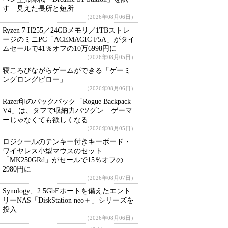
す 見えた長所と短所
（2026年08月06日）
Ryzen 7 H255／24GBメモリ／1TBストレ
ージのミニPC「ACEMAGIC F5A」がタイ
ムセールで41％オフの10万6998円に
（2026年08月05日）
寝ころびながらゲームができる「ゲーミ
ングロングピロー」
（2026年08月06日）
Razer印のバックパック「Rogue Backpack
V4」は、タフで収納力バツグン ゲーマ
ーじゃなくても欲しくなる
（2026年08月05日）
ロジクールのテンキー付きキーボード・
ワイヤレス小型マウスのセット
「MK250GRd」がセールで15％オフの
2980円に
（2026年08月07日）
Synology、2.5GbEポートを備えたエント
リーNAS「DiskStation neo＋」シリーズを
投入
（2026年08月06日）