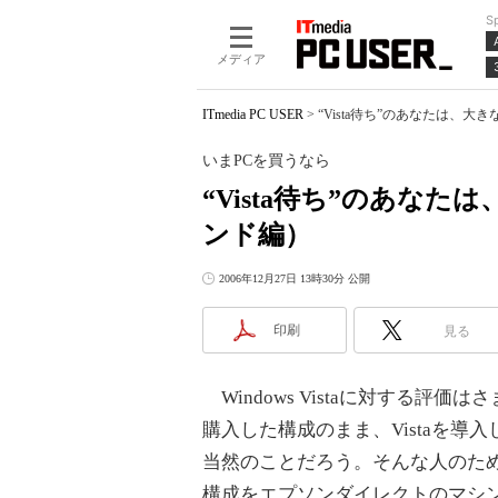
S
メディア
ITmedia PC USER
>
“Vista待ち”のあなたは、
いまPCを買うなら
“Vista待ち”のあな
ンド編）
2006年12月27日 13時30分 公開
印刷
見る
Windows Vistaに対する評
購入した構成のまま、Vistaを導
当然のことだろう。そんな人のた
構成をエプソンダイレクトのマシ