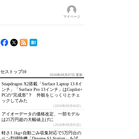
マイページ
セストップ10
2026年08月07日 更新
Snapdragon X2搭載「Surface Laptop 13.8イ
ンチ」「Surface Pro 13インチ」はCopilot+
PCの“完成形”？ 外観をじっくりとチェ
ックしてみた
（2026年08月06日）
アイオーデータの価格改定、一部モデル
は25万円超の大幅値上げに
（2026年08月05日）
軽さ1.1kg×自動ごみ収集対応で5万円台の
ペン型掃除機「Dreame S1 Station」を試