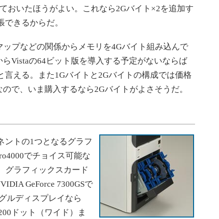
しておいたほうがよい。これなら2Gバイト×2を追加す
張できるからだ。
マップなどの関係からメモリを4Gバイト組み込んで
Vistaの64ビット版を導入する予定がないならば
と言える。また1Gバイトと2Gバイトの構成では価格
なので、いま購入するなら2Gバイトがよさそうだ。
ポーネントの1つとなるグラフ
o4000でチョイス可能な
PC仕様の）グラフィックスカード
 GeForce 7300GSで
ングルディスプレイなら
0×1200ドット（ワイド）ま