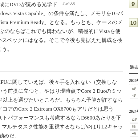
Pro4000
構成にDVDが読める光学ド
s Vista Capable」の条件を満たし、メモリを1Gバ
sta Premium Ready」となる。もっとも、ケースのメ
選ぶのならばこれでも構わないが、積極的にVistaを使
いスペックにはなる。そこで今後も見据えた構成を検
こう。
過
2026
PUに関していえば、後々手を入れない（交換しな
8月
う前提に立つと、やはり現時点でCore 2 Duoのミッ
4月
ジ以上を選びたいところだ。もちろん予算が許すなら
アのCore 2 Extream QX6700もアリだとは思う
2024
ストパフォーマンスも考慮するならE6600あたりを下
12月
マルチタスク性能を重視するならばやはりL2キャッ
8月
4月
勧めだ。