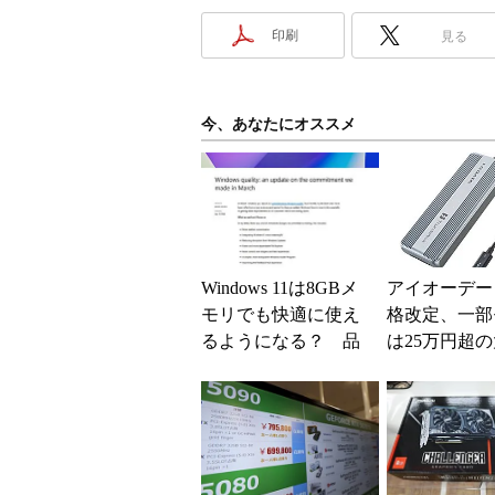
印刷
見る
今、あなたにオススメ
Windows 11は8GBメ
アイオーデー
モリでも快適に使え
格改定、一部
るようになる？ 品
は25万円超
質向上への取り組み
上げに
と「26H2」に...