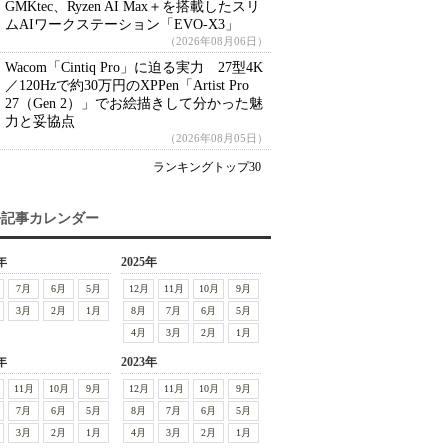
GMKtec、Ryzen AI Max＋を搭載したスリ
ムAIワークステーション「EVO-X3」
（2026年08月06日）
Wacom「Cintiq Pro」に迫る実力 27型4K
／120Hzで約30万円のXPPen「Artist Pro
27（Gen 2）」でお絵描きして分かった魅
力と妥協点
（2026年08月05日）
ランキングトップ30
去記事カレンダー
年
2025年
7月
6月
5月
12月
11月
10月
9月
3月
2月
1月
8月
7月
6月
5月
4月
3月
2月
1月
年
2023年
11月
10月
9月
12月
11月
10月
9月
7月
6月
5月
8月
7月
6月
5月
3月
2月
1月
4月
3月
2月
1月