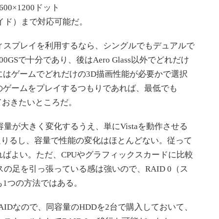
0×1200ドット
（ワイド）まで対応可能だ。
ィスプレイを利用するなら、シングルでもデュアルで
 7300GSで十分であり、後はAero Glass以外でどれだけ
にはゲームでどれだけの3D描画性能が必要かで選択
のゲームをプレイするつもりであれば、最低でも
選択しておきたいところだ。
量が大きく変化するうえ、単にVistaを動作させる
足りるし、容量で性能の変化はほとんどない。従って
ばよい。ただ、CPUやグラフィックスカードに比較
の足を引っ張っている感は強いので、RAID 0（ス
も1つの方法ではある。
trix RAIDなので、同容量のHDDを2台で購入しておいて、