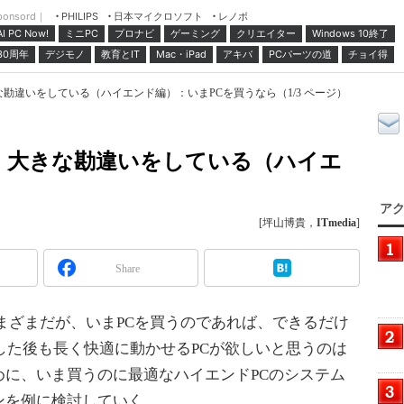
ponsord｜
日本マイクロソフト
レノボ
PHILIPS
ミニPC
プロナビ
ゲーミング
クリエイター
Windows 10終了
AI PC Now!
30周年
デジモノ
教育とIT
Mac・iPad
アキバ
PCパーツの道
チョイ得
大きな勘違いをしている（ハイエンド編）：いまPCを買うなら（1/3 ページ）
たは、大きな勘違いをしている（ハイエ
アク
[坪山博貴，
ITmedia
]
Share
価はさまざまだが、いまPCを買うのであれば、できるだけ
入した後も長く快適に動かせるPCが欲しいと思うのは
めに、いま買うのに最適なハイエンドPCのシステム
ンを例に検討していく。