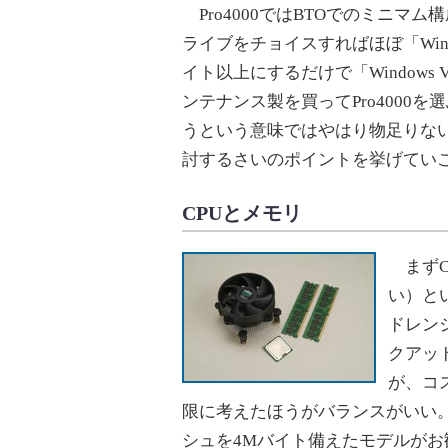
Pro4000ではBTOでのミニマム
ライブをチョイスすればほぼ「Window
イト以上にするだけで「Windows Vi
ンテナンス製を買ってPro4000を
うという意味ではやはり物足りな
討するさいのポイントを挙げてい
CPUとメモリ
まずC
い）とい
ドレン
クアッドコ
が、コ
限に考えたほうがバランスがいい。
シュを4Mバイト備えたモデルがお