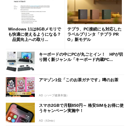
Windows 11は8GBメモリで
テプラ、PC接続にも対応した
も快適に使えるようになる？
ラベルプリンタ「テプラ PR
品質向上への取り...
O」新モデル
キーボードの中にPCが丸ごとイン！ HPが切
り開く新ジャンル「キーボード内蔵PC...
アマゾン1位「このお茶ガチです」噂のお茶
AD（ハーブ健康本舗）
スマホ2GBで月額850円～ 格安SIMをお得に使
うキャンペーン実施中！
AD（IIJmio）