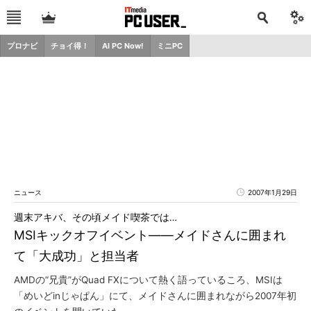
プロナビ
チョイ得！
AI PC Now!
ミニPC
ニュース
2007年1月29日
週末アキバ、その頃メイド喫茶では…
MSIキックオフイベント――メイドさんに囲まれ
て「大成功」と担当者
AMDの“兄貴”がQuad FXについて熱く語っているころ、MSIは
「めいどinじゃぱん」にて、メイドさんに囲まれながら2007年初