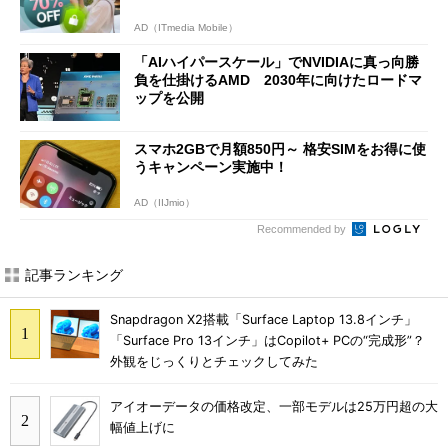
AD（ITmedia Mobile）
「AIハイパースケール」でNVIDIAに真っ向勝
負を仕掛けるAMD 2030年に向けたロードマ
ップを公開
スマホ2GBで月額850円～ 格安SIMをお得に使
うキャンペーン実施中！
AD（IIJmio）
Recommended by
記事ランキング
Snapdragon X2搭載「Surface Laptop 13.8インチ」
「Surface Pro 13インチ」はCopilot+ PCの“完成形”？
外観をじっくりとチェックしてみた
アイオーデータの価格改定、一部モデルは25万円超の大
幅値上げに