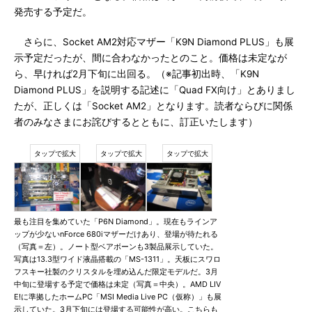
発売する予定だ。
さらに、Socket AM2対応マザー「K9N Diamond PLUS」も展
示予定だったが、間に合わなかったとのこと。価格は未定なが
ら、早ければ2月下旬に出回る。（※記事初出時、「K9N
Diamond PLUS」を説明する記述に「Quad FX向け」とありまし
たが、正しくは「Socket AM2」となります。読者ならびに関係
者のみなさまにお詫びするとともに、訂正いたします）
最も注目を集めていた「P6N Diamond」。現在もラインア
ップが少ないnForce 680iマザーだけあり、登場が待たれる
（写真＝左）。ノート型ベアボーンも3製品展示していた。
写真は13.3型ワイド液晶搭載の「MS-1311」。天板にスワロ
フスキー社製のクリスタルを埋め込んだ限定モデルだ。3月
中旬に登場する予定で価格は未定（写真＝中央）。AMD LIV
E!に準拠したホームPC「MSI Media Live PC（仮称）」も展
示していた。3月下旬には登場する可能性が高い。こちらも