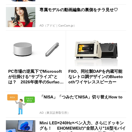
専属モデルの動画編集の裏側をチラ見せ♡
AD（アドビ｜CanCam.jp）
PC市場の逆風下でMicrosoft
FIIO、同社製DAPを内蔵可能
が仕掛ける“サプライズ”と
なレトロ調デザインのBlueto
は？ 2026年後半のSurface
othワイヤレススピーカー
新製品を予想する
「NISA」「つみたてNISA」切り替えHow to
AD（東京証券取引所）
Mini LED×240Hz×ペン入力、さらにドッキン
グも！ EHOMEWEIの"全部入り"16型モバイ