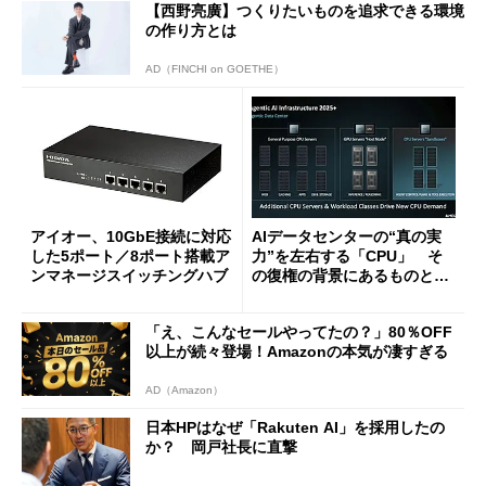
【西野亮廣】つくりたいものを追求できる環境
の作り方とは
AD（FINCHI on GOETHE）
アイオー、10GbE接続に対応
AIデータセンターの“真の実
した5ポート／8ポート搭載ア
力”を左右する「CPU」 そ
ンマネージスイッチングハブ
の復権の背景にあるものと
は？
「え、こんなセールやってたの？」80％OFF
以上が続々登場！Amazonの本気が凄すぎる
AD（Amazon）
日本HPはなぜ「Rakuten AI」を採用したの
か？ 岡戸社長に直撃