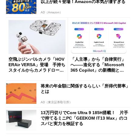
以上が続々登場！Amazonの本気が凄すぎる
AD（Amazon）
空飛ぶジンバルカメラ「HOV
「人主導」から「自律実行」
ERAir VERSA」登場 手持ち
へ――進化する「Microsoft
スタイルからカメラドローン
365 Copilot」の新機能とエ
に合体変形
ージェントAIの現在地
将来の年金額に関係するらしい「所得代替率」
とは
AD（東京証券取引所）
13万円切りでCore Ultra 9 185H搭載！ 片手
で持てるミニPC「GEEKOM IT13 Max」のコ
スパと実力を検証する