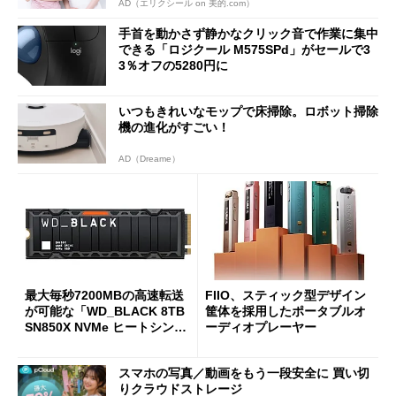
AD（エリクシール on 美的.com）
手首を動かさず静かなクリック音で作業に集中
できる「ロジクール M575SPd」がセールで3
3％オフの5280円に
いつもきれいなモップで床掃除。ロボット掃除
機の進化がすごい！
AD（Dreame）
最大毎秒7200MBの高速転送
FIIO、スティック型デザイン
が可能な「WD_BLACK 8TB
筐体を採用したポータブルオ
SN850X NVMe ヒートシンク
ーディオプレーヤー
付き」が18％オフの17万508
7円に
スマホの写真／動画をもう一段安全に 買い切
りクラウドストレージ