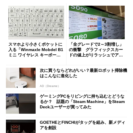
スマホより小さくポケットに
「全グレードで2～3割増し」
入る「Winmaxle Mobdel B1
の衝撃 グラフィックスカー
ミニ ワイヤレス キーボー
ドの値上がりラッシュでアキ
ド」がセールで10％オフの37
バの購入制限が深刻化
94円に
次に買うならどれがいい？最新ロボット掃除機
はこんなに進化した
AD（Dreame）
ゲーミングPCをリビングに持ち込むとどうな
るか？ 話題の「Steam Machine」をSteam
Deckユーザーが買ってみた
GOETHEとFINCHIがタッグを組み、新メディ
アを創設