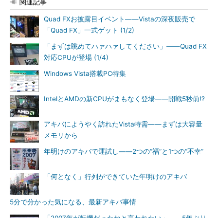
関連記事
Quad FXお披露目イベント――Vistaの深夜販売で
「Quad FX」一式ゲット (1/2)
「まずは眺めてハァハァしてください」――Quad FX
対応CPUが登場 (1/4)
Windows Vista搭載PC特集
IntelとAMDの新CPUがまもなく登場――開戦5秒前!?
アキバにようやく訪れたVista特需――まずは大容量
メモリから
年明けのアキバで運試し――2つの“福”と1つの“不幸”
「何となく」行列ができていた年明けのアキバ
5分で分かった気になる、最新アキバ事情