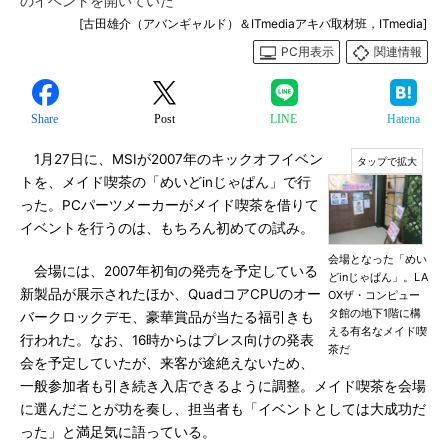
のイベントを開いていた
[古田雄介（アバンギャルド）＆ITmediaアキバ取材班，ITmedia]
PC用表示
関連情報
Share
Post
LINE
Hatena
1月27日に、MSIが2007年のキックオフイベン
トを、メイド喫茶の「めいどinじゃぱん」で行
った。PCパーツメーカーがメイド喫茶を借りて
イベントを行うのは、もちろん初めての試み。
会場となった「めい
会場には、2007年初旬の発売を予定している
どinじゃぱん」。LA
新製品が展示されたほか、QuadコアCPUのオー
OXザ・コンピュー
タ館の地下1階に構
バークロックデモ、豪華賞品が当たる福引きも
える有名なメイド喫
行われた。なお、16時からはプレス向けの発表
茶だ
会を予定していたが、来客が途絶えないため、
一般参加者も引き続き入店できるように調整。メイド喫茶を会場
に選んだことが功を奏し、担当者も「イベントとしては大成功だ
った」と満足気に語っている。