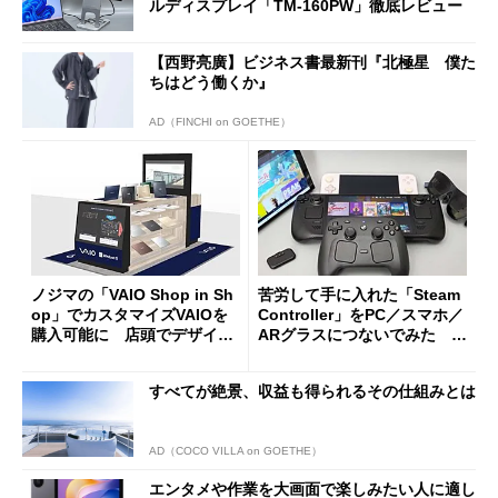
ルディスプレイ「TM-160PW」徹底レビュー
【西野亮廣】ビジネス書最新刊『北極星 僕た
ちはどう働くか』
AD（FINCHI on GOETHE）
ノジマの「VAIO Shop in Sh
苦労して手に入れた「Steam
op」でカスタマイズVAIOを
Controller」をPC／スマホ／
購入可能に 店頭でデザイン
ARグラスにつないでみた ゲ
や質感を確認しながら購入可
ーム体験や実用性は？
能
すべてが絶景、収益も得られるその仕組みとは
AD（COCO VILLA on GOETHE）
エンタメや作業を大画面で楽しみたい人に適し