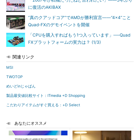
「2007年が転機だったねと言われたい」――5年ぶり
に復活のAKIBAX
“真のクアッドコア”でAMDが勝利宣言――“4×4”こと
Quad-FXのデモイベントを開催
「CPUを購入すればもう1つ入っています」──Quad
FXプラットフォームの実力は？ (1/3)
関連リンク
MSI
TWOTOP
めいどinじゃぱん
製品最安値比較サイト：ITmedia +D Shopping
こだわりアイテムがすぐ買える：+D Select
あなたにオススメ