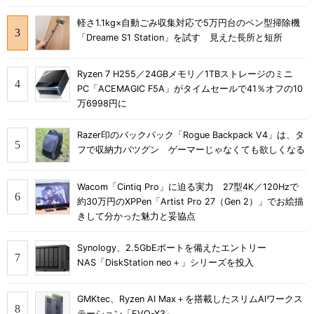
軽さ1.1kg×自動ごみ収集対応で5万円台のペン型掃除機
「Dreame S1 Station」を試す 見えた長所と短所
Ryzen 7 H255／24GBメモリ／1TBストレージのミニ
PC「ACEMAGIC F5A」がタイムセールで41％オフの10
万6998円に
Razer印のバックパック「Rogue Backpack V4」は、タ
フで収納力バツグン ゲーマーじゃなくても欲しくなる
Wacom「Cintiq Pro」に迫る実力 27型4K／120Hzで
約30万円のXPPen「Artist Pro 27（Gen 2）」でお絵描
きして分かった魅力と妥協点
Synology、2.5GbEポートを備えたエントリー
NAS「DiskStation neo＋」シリーズを投入
GMKtec、Ryzen AI Max＋を搭載したスリムAIワークス
テーション「EVO-X3」