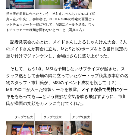
担当者が前日に作ったという「MSIえこべんち」のロゴ（写
真＝左／中央）。参加者は、3D MARK06の特定の画面とワ
ットチェッカーを一緒に写して、MSIにメールを送る。ワッ
トチェッカーの種類は問わないとのこと（写真＝右）
記者発表会のあとは、メイドさんによるじゃんけん大会。3人
のメイドさんが舞台に立ち、MとSとIのポーズをとる当日限定の
振り付けでジャンケンし、会場はさらに盛り上がった。
そして、もう1点。MSIも予期しないサプライズが起きた。ス
タッフ然として会場の隅に立っていたツートップ秋葉原本店の名
物スタッフ・市川氏が、MSIのイベント成功を祝して（？）、
MSIのロゴが入った特製ケーキを披露。
メイド喫茶で男性にケー
キをもらっても……
という微妙な空気を吹き飛ばすように、市川
氏が満面の笑顔をカメラに向けてくれた。