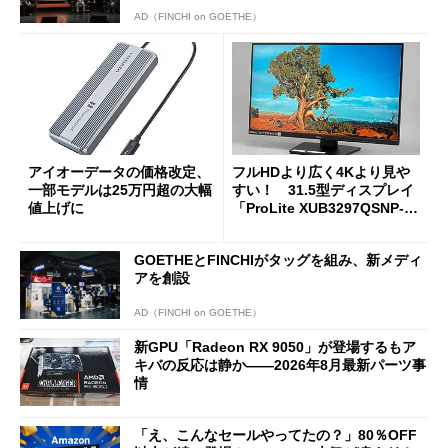
AD（FINCHI on GOETHE）
アイオーデータの価格改定、
フルHDより広く4Kより見や
一部モデルは25万円超の大幅
すい！ 31.5型ディスプレイ
値上げに
「ProLite XUB3297QSNP-B
1J」がテレワークにピッタリ
な理由
GOETHEとFINCHIがタッグを組み、新メディ
アを創設
AD（FINCHI on GOETHE）
新GPU「Radeon RX 9050」が登場するもア
キバの反応は静か――2026年8月最新パーツ事
情
「え、こんなセールやってたの？」80％OFF