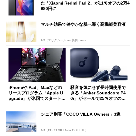
た「Xiaomi Redmi Pad 2」が11％オフの2万4
980円に
マルチ効果で健やかな肌へ導く高機能美容液
AD（エリクシール on 美的.com）
iPhoneやiPad、Macなどの
騒音を気にせず長時間使用で
リースプログラム「Apple U
きる「Anker Soundcore P4
pgrade」が米国でスタート／
0i」がセールで25％オフの59
Bluetooth LEの新規格「Blu
90円に
etooth High Data Throughp
シェア別荘「COCO VILLA Owners」3選
ut」が明...
AD（COCO VILLA on GOETHE）