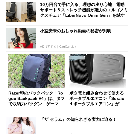
10万円台で手に入る、理想の座り心地 電動
サポート＆ストレッチ機能が魅力のエルゴノミ
クスチェア「LiberNovo Omni Gen」を試す
小室安未のおしゃれ動画の秘密が判明
AD（アドビ｜CanCam.jp）
Razer印のバックパック「Ro
ポタ電と組み合わせて使える
gue Backpack V4」は、タフ
ポータブルエアコン「Soraio
で収納力バツグン ゲーマー
ri ポータブルエアコン」がセ
じゃなくても欲しくなる
ールで16％オフの2万9980円
に
『ザ セラム』の知られざる実力に迫る！