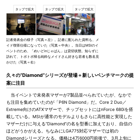
記者発表会の様子（写真＝左）。記者に配られた資料も、メ
イド喫茶仕様になっていた（写真＝中央）。当日はMSIのイ
ベントのため、「めいどinじゃぱん」は貸切状態。知らずに
訪れて、トボトボ帰る純粋なメイドさん好きな若者も数名見
かけた（写真＝右）
久々の“Diamond”シリーズが登場＋新しいベンチマークの提
案に注目
当イベントで未発表マザーが7製品並べられていたが、なかで
も注目を集めていたのが「P6N Diamond」だ。Core 2 Duo／
Extreme向けのATXマザーで、チップセットにはnForce 680iを搭
載している。MSIが通常のモデルよりもさらに高性能と実現した
マザーだけに与える“Diamond”の名を型番に加えており、自信の
ほどがうかがえる。ちなみにLGA775対応マザーでは初の
Diamondシリーズとなる。価格は4万6000円前後で、3月上旬に