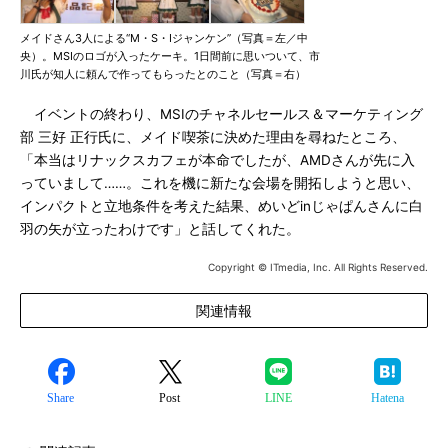
メイドさん3人による“M・S・Iジャンケン”（写真＝左／中
央）。MSIのロゴが入ったケーキ。1日間前に思いついて、市
川氏が知人に頼んで作ってもらったとのこと（写真＝右）
イベントの終わり、MSIのチャネルセールス＆マーケティング
部 三好 正行氏に、メイド喫茶に決めた理由を尋ねたところ、
「本当はリナックスカフェが本命でしたが、AMDさんが先に入
っていまして……。これを機に新たな会場を開拓しようと思い、
インパクトと立地条件を考えた結果、めいどinじゃぱんさんに白
羽の矢が立ったわけです」と話してくれた。
Copyright © ITmedia, Inc. All Rights Reserved.
関連情報
Share
Post
LINE
Hatena