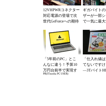
12VHPWRコネクター
ギガバイトの
対応電源の登場で次
ザーが一部シ
世代GeForceへの期待
で一気に最大5
が高まる
ダウン！
「5年前のPC」とこ
「仕入れ値は
んなに違う！予算10
てないですけ
万円台前半で実現す
―3TバイトH
PR(ITmedia PC USER)
る快適PCライフ
末特価で9980円 