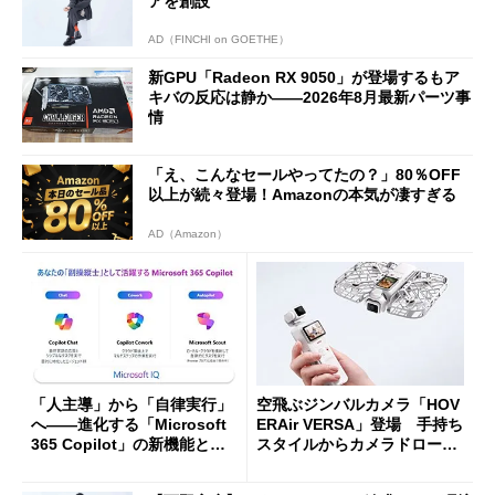
アを創設
AD（FINCHI on GOETHE）
新GPU「Radeon RX 9050」が登場するもア
キバの反応は静か――2026年8月最新パーツ事
情
「え、こんなセールやってたの？」80％OFF
以上が続々登場！Amazonの本気が凄すぎる
AD（Amazon）
「人主導」から「自律実行」
空飛ぶジンバルカメラ「HOV
へ――進化する「Microsoft
ERAir VERSA」登場 手持ち
365 Copilot」の新機能とエ
スタイルからカメラドローン
ージェントAIの現在地
に合体変形