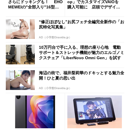
さらにドッキングも！ EHO
op」でカスタマイズVAIOを
MEWEIの"全部入り"16型モ
購入可能に 店頭でデザイン
バイルディスプレイ「TM-16
や質感を確認しながら購入可
0PW」徹底レビュー
能
“修正ほぼなし”お尻フェチ全編完全新作の「お
尻特化写真集」
AD（小学館Gravidia.jp）
10万円台で手に入る、理想の座り心地 電動
サポート＆ストレッチ機能が魅力のエルゴノミ
クスチェア「LiberNovo Omni Gen」を試す
海辺の街で、福井梨莉華のドキッとする魅力全
開！ひと夏の思い出
AD（小学館Gravidia.jp）