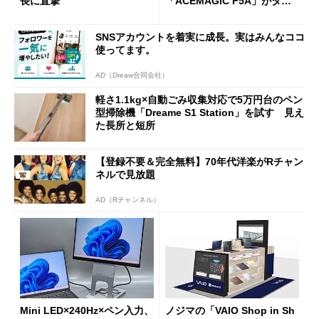
長に直撃
「ACEMAGIC F5A」がタイ
ムセールで41％オフの10万69
98円に
SNSアカウントを着実に成長。実はみんなココ
使ってます。
AD（Dreaw合同会社）
軽さ1.1kg×自動ごみ収集対応で5万円台のペン
型掃除機「Dreame S1 Station」を試す 見え
た長所と短所
【登録不要＆完全無料】70年代洋楽がRチャン
ネルで見放題
AD（Rチャンネル）
Mini LED×240Hz×ペン入力、
ノジマの「VAIO Shop in Sh