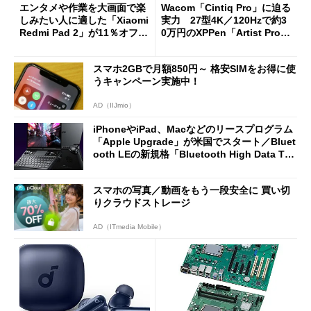
エンタメや作業を大画面で楽
Wacom「Cintiq Pro」に迫る
しみたい人に適した「Xiaomi
実力 27型4K／120Hzで約3
Redmi Pad 2」が11％オフの
0万円のXPPen「Artist Pro 2
2万4980円に
7（Gen 2）」でお絵描きして
分かった魅力と妥協点
スマホ2GBで月額850円～ 格安SIMをお得に使
うキャンペーン実施中！
AD（IIJmio）
iPhoneやiPad、Macなどのリースプログラム
「Apple Upgrade」が米国でスタート／Bluet
ooth LEの新規格「Bluetooth High Data Thr
oughput」が明...
スマホの写真／動画をもう一段安全に 買い切
りクラウドストレージ
AD（ITmedia Mobile）