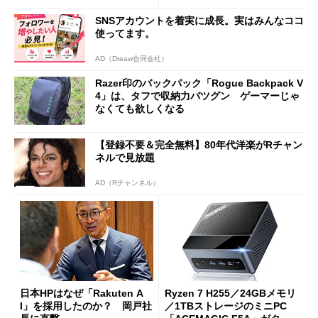
SNSアカウントを着実に成長。実はみんなココ
使ってます。
AD（Dreaw合同会社）
Razer印のバックパック「Rogue Backpack V
4」は、タフで収納力バツグン ゲーマーじゃ
なくても欲しくなる
【登録不要＆完全無料】80年代洋楽がRチャン
ネルで見放題
AD（Rチャンネル）
日本HPはなぜ「Rakuten A
Ryzen 7 H255／24GBメモリ
I」を採用したのか？ 岡戸社
／1TBストレージのミニPC