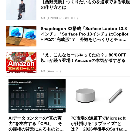
【西野亮廣】つくりたいものを追求できる環境
の作り方とは
AD（FINCHI on GOETHE）
Snapdragon X2搭載「Surface Laptop 13.8
インチ」「Surface Pro 13インチ」はCopilot
+ PCの“完成形”？ 外観をじっくりとチェッ
クしてみた
「え、こんなセールやってたの？」80％OFF
以上が続々登場！Amazonの本気が凄すぎる
AD（Amazon）
AIデータセンターの“真の実
PC市場の逆風下でMicrosoft
力”を左右する「CPU」 そ
が仕掛ける“サプライズ”と
の復権の背景にあるものと
は？ 2026年後半のSurface
は？
新製品を予想する