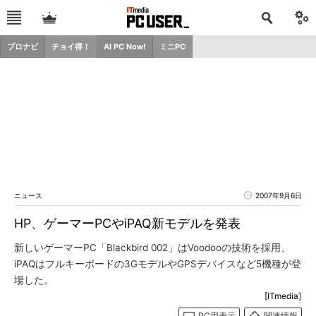
プロナビ
チョイ得！
AI PC Now!
ミニPC
ニュース
2007年9月6日
HP、ゲーマーPCやiPAQ新モデルを発表
新しいゲーマーPC「Blackbird 002」はVoodooの技術を採用、
iPAQはフルキーボードの3GモデルやGPSデバイスなど5機種が登
場した。
[ITmedia]
PC用表示
関連情報