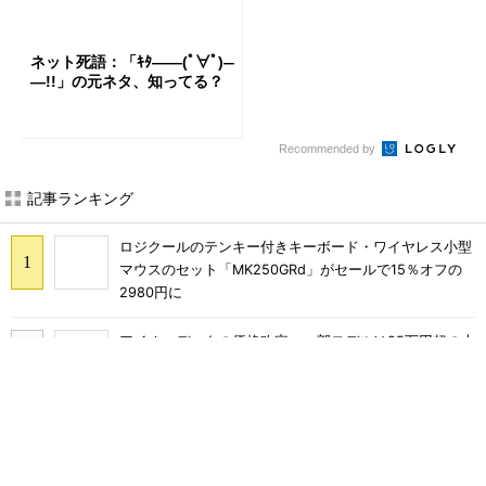
ネット死語：「ｷﾀ――(ﾟ∀ﾟ)―
―!!」の元ネタ、知ってる？
Recommended by
記事ランキング
ロジクールのテンキー付きキーボード・ワイヤレス小型
マウスのセット「MK250GRd」がセールで15％オフの
2980円に
アイオーデータの価格改定、一部モデルは25万円超の大
幅値上げに
巨大スティックが生み出す謎の“脳汁感” XPPen「Pilot
Pro 編集コンソール」のお絵描き実用度をチェック