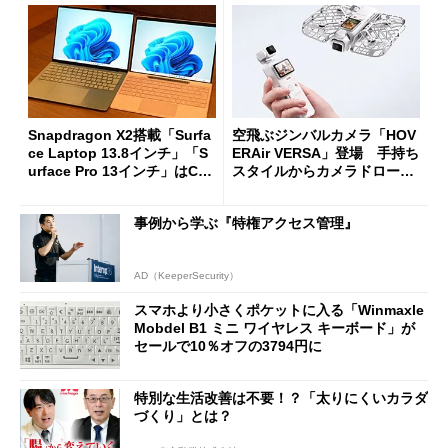
Snapdragon X2搭載「Surfa
空飛ぶジンバルカメラ「HOV
ce Laptop 13.8インチ」「S
ERAir VERSA」登場 手持ち
urface Pro 13インチ」はCop
スタイルからカメラドローン
ilot+ PCの“完成形”？ 外観
に合体変形
をじっくりとチェックしてみ
事例から学ぶ『特権アクセス管理』
た
AD（KeeperSecurity）
スマホより小さくポケットに入る「Winmaxle
Mobdel B1 ミニ ワイヤレス キーボード」が
セールで10％オフの3794円に
特別な生活改善は不要！？「太りにくいカラダ
づくり」とは？