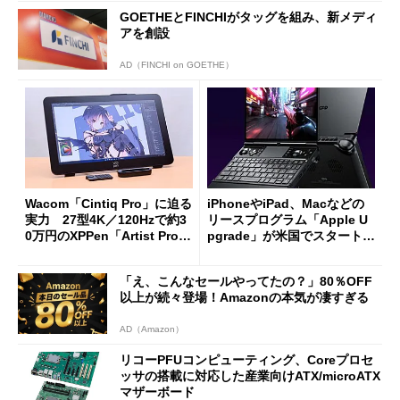
GOETHEとFINCHIがタッグを組み、新メディ
アを創設
AD（FINCHI on GOETHE）
Wacom「Cintiq Pro」に迫る
iPhoneやiPad、Macなどの
実力 27型4K／120Hzで約3
リースプログラム「Apple U
0万円のXPPen「Artist Pro 2
pgrade」が米国でスタート／
7（Gen 2）」でお絵描きして
Bluetooth LEの新規格「Blu
分かった魅力と妥協点
etooth High Data Throughp
「え、こんなセールやってたの？」80％OFF
ut」が明...
以上が続々登場！Amazonの本気が凄すぎる
AD（Amazon）
リコーPFUコンピューティング、Coreプロセ
ッサの搭載に対応した産業向けATX/microATX
マザーボード