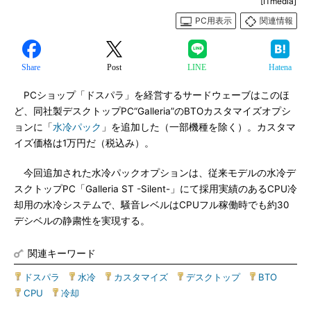
[ITmedia]
PC用表示
関連情報
Share
Post
LINE
Hatena
PCショップ「ドスパラ」を経営するサードウェーブはこのほ
ど、同社製デスクトップPC“Galleria”のBTOカスタマイズオプシ
ョンに「
水冷パック
」を追加した（一部機種を除く）。カスタマ
イズ価格は1万円だ（税込み）。
今回追加された水冷パックオプションは、従来モデルの水冷デ
スクトップPC「Galleria ST -Silent-」にて採用実績のあるCPU冷
却用の水冷システムで、騒音レベルはCPUフル稼働時でも約30
デシベルの静粛性を実現する。
関連キーワード
ドスパラ
|
水冷
|
カスタマイズ
|
デスクトップ
|
BTO
|
CPU
|
冷却