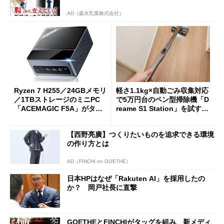
AD（森永乳業株式会社）
Ryzen 7 H255／24GBメモリ
軽さ1.1kg×自動ごみ収集対応
／1TBストレージのミニPC
で5万円台のペン型掃除機「D
「ACEMAGIC F5A」がタイ
reame S1 Station」を試す
ムセールで41％オフの10万69
見えた長所と短所
98円に
【西野亮廣】つくりたいものを追求できる環境
の作り方とは
AD（FINCHI on GOETHE）
日本HPはなぜ「Rakuten AI」を採用したの
か？ 岡戸社長に直撃
GOETHEとFINCHIがタッグを組み、新メディ