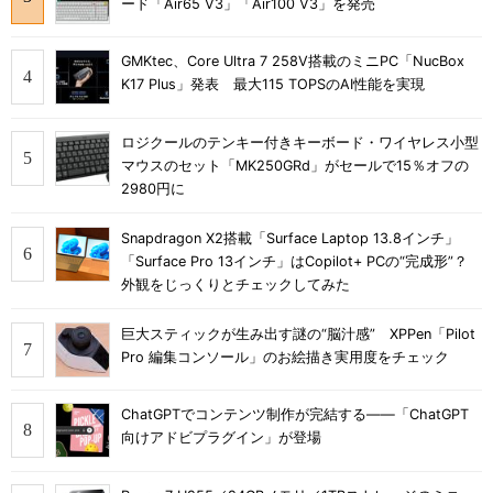
ード「Air65 V3」「Air100 V3」を発売
GMKtec、Core Ultra 7 258V搭載のミニPC「NucBox
K17 Plus」発表 最大115 TOPSのAI性能を実現
ロジクールのテンキー付きキーボード・ワイヤレス小型
マウスのセット「MK250GRd」がセールで15％オフの
2980円に
Snapdragon X2搭載「Surface Laptop 13.8インチ」
「Surface Pro 13インチ」はCopilot+ PCの“完成形”？
外観をじっくりとチェックしてみた
巨大スティックが生み出す謎の“脳汁感” XPPen「Pilot
Pro 編集コンソール」のお絵描き実用度をチェック
ChatGPTでコンテンツ制作が完結する――「ChatGPT
向けアドビプラグイン」が登場