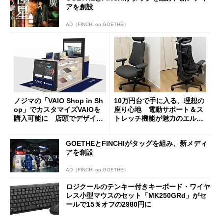
アを創設
AD（FINCHI on GOETHE）
ノジマの「VAIO Shop in Sh
10万円台で手に入る、理想の
op」でカスタマイズVAIOを
座り心地 電動サポート＆ス
購入可能に 店頭でデザイン
トレッチ機能が魅力のエルゴ
や質感を確認しながら購入可
ノミクスチェア「LiberNovo
能
Omni Gen」を試す
GOETHEとFINCHIがタッグを組み、新メディ
アを創設
AD（FINCHI on GOETHE）
ロジクールのテンキー付きキーボード・ワイヤ
レス小型マウスのセット「MK250GRd」がセ
ールで15％オフの2980円に