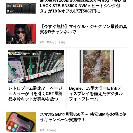
最大毎秒7200MBの高速転送が可能な「WD_B
LACK 8TB SN850X NVMe ヒートシンク付
き」が18％オフの17万5087円に
【今すぐ無料】マイケル・ジャクソン最後の真
実をRチャンネルで
AD（Rチャンネル）
レトロブーム到来？ ベージ
Bigme、13型カラーE Inkデ
ュカラーが目を引くCRT風簡
ィスプレイを備えたデジタル
易水冷キットが異彩を放つ
フォトフレーム
スマホ2GBで月額850円～ 格安SIMをお得に使
うキャンペーン実施中！
AD（IIJmio）