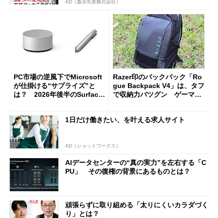
AD（森永乳業株式会社）
PC市場の逆風下でMicrosoft
Razer印のバックパック「Ro
が仕掛ける“サプライズ”と
gue Backpack V4」は、タフ
は？ 2026年後半のSurface
で収納力バツグン ゲーマー
新製品を予想する
じゃなくても欲しくなる
1日だけ働きたい、を叶える求人サイト
AD（ショットワークス）
AIデータセンターの“真の実力”を左右する「C
PU」 その復権の背景にあるものとは？
頑張らずに取り組める「太りにくいカラダづく
り」とは？