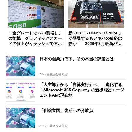
「全グレードで2～3割増し」
新GPU「Radeon RX 9050」
の衝撃 グラフィックスカー
が登場するもアキバの反応は
ドの値上がりラッシュでアキ
静か――2026年8月最新パー
バの購入制限が深刻化
ツ事情
日本の創薬力低下、その本当の課題とは
AD（三菱総合研究所）
「人主導」から「自律実行」へ――進化する
「Microsoft 365 Copilot」の新機能とエージ
ェントAIの現在地
「創薬立国」復活への分岐点
AD（三菱総合研究所）