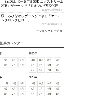
「SanDisk ポータブルSSD エクストリーム
2TB」がセールで15％オフの6万2290円に
（2026年08月05日）
寝ころびながらゲームができる「ゲーミ
ングロングピロー」
（2026年08月06日）
ランキングトップ30
去記事カレンダー
年
2025年
7月
6月
5月
12月
11月
10月
9月
3月
2月
1月
8月
7月
6月
5月
4月
3月
2月
1月
年
2023年
11月
10月
9月
12月
11月
10月
9月
7月
6月
5月
8月
7月
6月
5月
3月
2月
1月
4月
3月
2月
1月