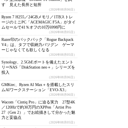
す 見えた長所と短所
（2026年08月06日）
Ryzen 7 H255／24GBメモリ／1TBストレ
ージのミニPC「ACEMAGIC F5A」がタイ
ムセールで41％オフの10万6998円に
（2026年08月05日）
Razer印のバックパック「Rogue Backpack
V4」は、タフで収納力バツグン ゲーマ
ーじゃなくても欲しくなる
（2026年08月05日）
Synology、2.5GbEポートを備えたエント
リーNAS「DiskStation neo＋」シリーズを
投入
（2026年08月06日）
GMKtec、Ryzen AI Max＋を搭載したスリ
ムAIワークステーション「EVO-X3」
（2026年08月06日）
Wacom「Cintiq Pro」に迫る実力 27型4K
／120Hzで約30万円のXPPen「Artist Pro
27（Gen 2）」でお絵描きして分かった魅
力と妥協点
（2026年08月05日）