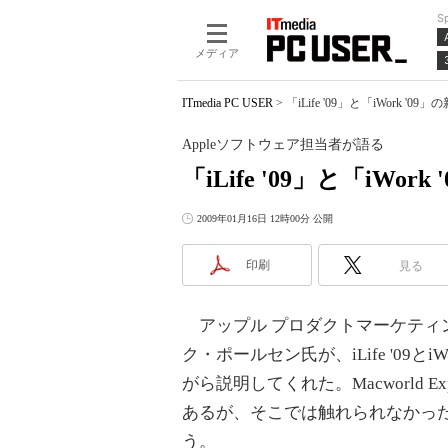
S
メディア
ITmedia PC USER
>
「iLife '09」と「iWork
Appleソフトウェア担当者が語る
「iLife '09」と「iWo
2009年01月16日 12時00分 公開
印刷
見る
アップル プロダクトマーケティ
ク・ポールセン氏が、iLife '09
がら説明してくれた。Macworld 
あるが、そこでは触れられなかっ
う。