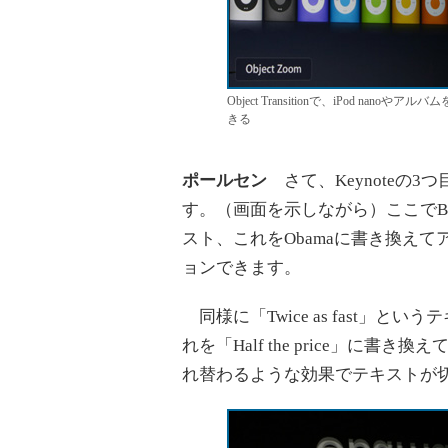
Object Transitionで、iPod 
きる
ポールセン
さて、Keynoteの
す。（画面を示しながら）ここでB
スト、これをObamaに書き換え
ョンできます。
同様に「Twice as fast」
れを「Half the price」に
れ替わるような効果でテキストが