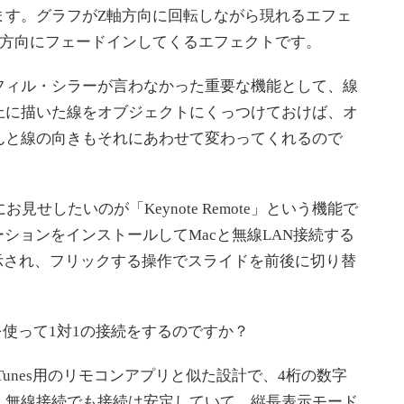
ます。グラフがZ軸方向に回転しながら現れるエフェ
軸方向にフェードインしてくるエフェクトです。
ィル・シラーが言わなかった重要な機能として、線
上に描いた線をオブジェクトにくっつけておけば、オ
んと線の向きもそれにあわせて変わってくれるので
お見せしたいのが「Keynote Remote」という機能で
ケーションをインストールしてMacと無線LAN接続する
が表示され、フリックする操作でスライドを前後に切り替
を使って1対1の接続をするのですか？
unes用のリモコンアプリと似た設計で、4桁の数字
。無線接続でも接続は安定していて、縦長表示モード