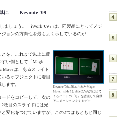
―Keynote '09
しましょう。「iWork '09」は、同製品にとってメジ
ージョンの方向性を最もよく示しているのが
とを、これまで以上に簡
い例として「Magic
c Moveは、あるスライド
ているオブジェクトに着目
成します。
Keynote '09に追加されたMagic
Move。slide 1とslide 2の両方に出て
くるハートの「Q」を認識して自動
ードをコピーして、次の
アニメーションをするデモ
。2枚目のスライドには光
りと変化をつけていますが、この2つはもともと同じ