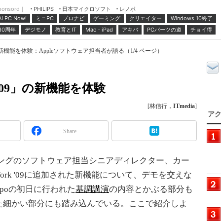
ponsord｜
日本マイクロソフト
レノボ
PHILIPS
ミニPC
プロナビ
ゲーミング
クリエイター
Windows 10終了
AI PC Now!
30周年
デジモノ
教育とIT
Mac・iPad
アキバ
PCパーツの道
チョイ得
 '09」の新機能を体験：Appleソフトウェア担当者が語る（1/4 ページ）
rk '09」の新機能を体験
[林信行，
ITmedia
]
アク
Share
ングのソフトウェア担当シニアディレクター、カー
とiWork '09に追加された新機能について、デモを交えな
Expoの初日に行われた
基調講演
の内容とかぶる部分も
た細かい部分にも踏み込んでいる。ここで紹介しよ