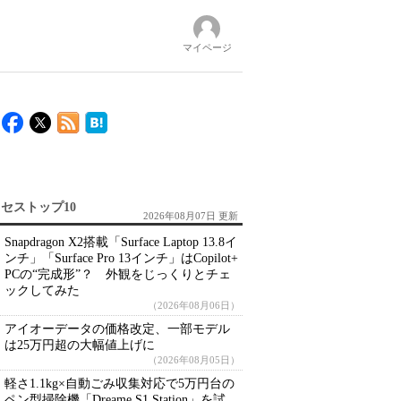
マイページ
セストップ10
2026年08月07日 更新
Snapdragon X2搭載「Surface Laptop 13.8イ
ンチ」「Surface Pro 13インチ」はCopilot+
PCの“完成形”？ 外観をじっくりとチェ
ックしてみた
（2026年08月06日）
アイオーデータの価格改定、一部モデル
は25万円超の大幅値上げに
（2026年08月05日）
軽さ1.1kg×自動ごみ収集対応で5万円台の
ペン型掃除機「Dreame S1 Station」を試