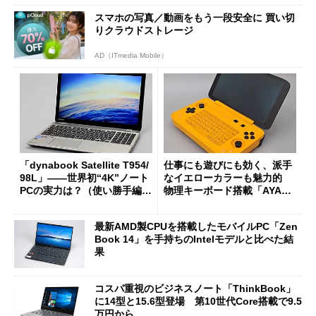
スマホの写真／動画をもう一段安全に 買い切
りクラウドストレージ
AD（ITmedia Mobile）
「dynabook Satellite T954/
仕事にも遊びにも効く、派手
98L」――世界初“4K”ノート
なイエローカラーも魅力的
PCの実力は？（使い勝手編）
物理キーボード搭載「AYANE
(1/2)
O FLIP 1S KB」を試す
最新AMD製CPUを搭載したモバイルPC「Zen
Book 14」を手持ちのIntelモデルと比べた結
果
コスパ重視のビジネスノート「ThinkBook」
に14型と15.6型登場 第10世代Core搭載で9.5
万円から