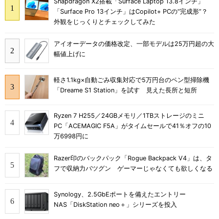
Snapdragon X2搭載「Surface Laptop 13.8インチ」
「Surface Pro 13インチ」はCopilot+ PCの“完成形”？
外観をじっくりとチェックしてみた
アイオーデータの価格改定、一部モデルは25万円超の大
幅値上げに
軽さ1.1kg×自動ごみ収集対応で5万円台のペン型掃除機
「Dreame S1 Station」を試す 見えた長所と短所
Ryzen 7 H255／24GBメモリ／1TBストレージのミニ
PC「ACEMAGIC F5A」がタイムセールで41％オフの10
万6998円に
Razer印のバックパック「Rogue Backpack V4」は、タ
フで収納力バツグン ゲーマーじゃなくても欲しくなる
Synology、2.5GbEポートを備えたエントリー
NAS「DiskStation neo＋」シリーズを投入