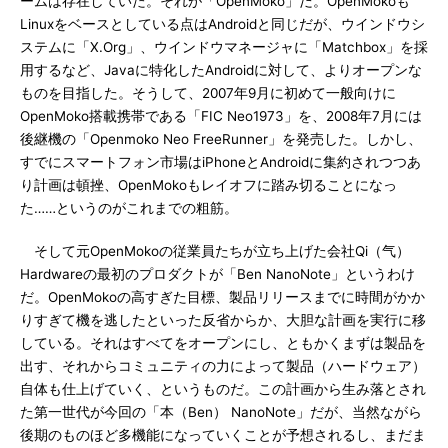
ームは存在していた。それが「OpenMoko」だ。OpenMokoも
Linuxをベースとしている点はAndroidと同じだが、ウインドウシ
ステムに「X.Org」、ウインドウマネージャに「Matchbox」を採
用するなど、Javaに特化したAndroidに対して、よりオープンな
ものを目指した。そうして、2007年9月に初めて一般向けに
OpenMoko搭載携帯である「FIC Neo1973」を、2008年7月には
後継機の「Openmoko Neo FreeRunner」を発売した。しかし、
すでにスマートフォン市場はiPhoneとAndroidに集約されつつあ
り計画は頓挫、OpenMokoもレイオフに踏み切ることになっ
た……というのがこれまでの粗筋。
そして元OpenMokoの従業員たちが立ち上げた会社Qi（气）
Hardwareの最初のプロダクトが「Ben NanoNote」というわけ
だ。OpenMokoの高すぎた目標、製品リリースまでに時間がかか
りすぎて機を逃したといった反省からか、大胆な計画を実行に移
している。それはすべてをオープンにし、ともかくまずは製品を
出す、それからコミュニティの力によって製品（ハードウェア）
自体も仕上げていく、というものだ。この計画から生み落とされ
た第一世代が今回の「本（Ben） NanoNote」だが、当然ながら
後期のものほど多機能になっていくことが予想されるし、まだま