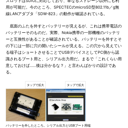
スロットはSDIOに対応しており、単なるストレージ以外にも利
用が可能だ。今のところ、SPECTECのmicroSD型802.11b／g無
線LANアダプタ「SDW-823」の動作が確認されている。
底面のふたを外すとバッテリーが見えるが、これは携帯電話の
バッテリーそのものだ。実際、Nokia携帯の一部機種のバッテリ
ーと互換性があることが確認されている。バッテリーを外すとそ
の下には一部に穴の開いたシールが見える。この穴から見えてい
る端子はショートさせることでUSBデバイスとしてPC側から認
識されるブート用と、シリアル出力用だ。まるで「これくらい用
意しておけば……後は分かるな？」と言わんばかりの設計であ
る。
バッテリーを外したところ。シリアル出力とUSBブート用端