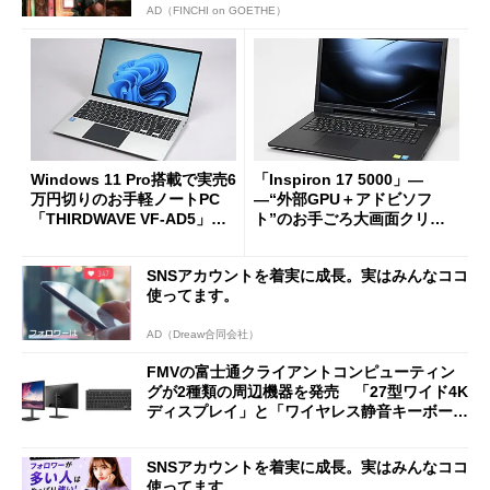
AD（FINCHI on GOETHE）
Windows 11 Pro搭載で実売6
「Inspiron 17 5000」―
万円切りのお手軽ノートPC
―“外部GPU＋アドビソフ
「THIRDWAVE VF-AD5」を
ト”のお手ごろ大画面クリエ
試す
イティブノートを試す (1/2)
SNSアカウントを着実に成長。実はみんなココ
使ってます。
AD（Dreaw合同会社）
FMVの富士通クライアントコンピューティン
グが2種類の周辺機器を発売 「27型ワイド4K
ディスプレイ」と「ワイヤレス静音キーボー
ド」
SNSアカウントを着実に成長。実はみんなココ
使ってます。