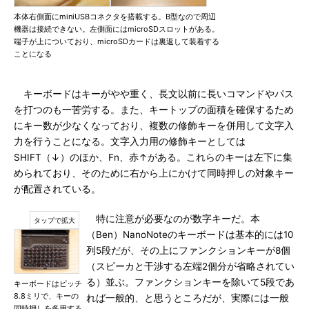
本体右側面にminiUSBコネクタを搭載する。B型なので周辺
機器は接続できない。左側面にはmicroSDスロットがある。
端子が上についており、microSDカードは裏返して装着する
ことになる
キーボードはキーがやや重く、長文以前に長いコマンドやパス
を打つのも一苦労する。また、キートップの面積を確保するため
にキー数が少なくなっており、複数の修飾キーを併用して文字入
力を行うことになる。文字入力用の修飾キーとしては
SHIFT（↓）のほか、Fn、赤↑がある。これらのキーは左下に集
められており、そのために右から上にかけて同時押しの対象キー
が配置されている。
特に注意が必要なのが数字キーだ。本
（Ben）NanoNoteのキーボードは基本的には10
列5段だが、その上にファンクションキーが8個
（スピーカと干渉する左端2個分が省略されてい
る）並ぶ。ファンクションキーを除いて5段であ
キーボードはピッチ
8.8ミリで、キーの
れば一般的、と思うところだが、実際には一般
同時押しを多用する