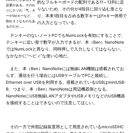
的なフルキーボードの配列である11～13列に足
必要がある。そのわ
りないため、その分が4段目に回り込む形とな
りにナゾの「气」キ
り、本来1段目を占める数字キーはFnキー併用で
ーやVolキーなど、
削れそうなものもあ
の入力となっている。
るのだが……
テンキーのないノートPCでもNumLockを有効にすることで、
テンキーに近い形で数字が入力できるが、本（Ben）NanoNote
ではNumLockと異なり、同時押しで入力しなくてはならない。
なかなかに“ヘビィ”な使い心地だ。
また、本（Ben）NanoNoteには無線LAN機能は搭載されてお
らず、通信を行う場合にはUSBケーブルでPCと接続し、
Ethernet over USBを利用する。搭載されているUSBはminiUSB-
B、つまり、本（Ben）NanoNoteは周辺機器側となる。
NanoNoteにUSB無線LANアダプタやUSBメモリなどのUSB機器
を接続することはできないので注意してほしい。
その一方で外部記録装置用として用意されているmicroSDHC