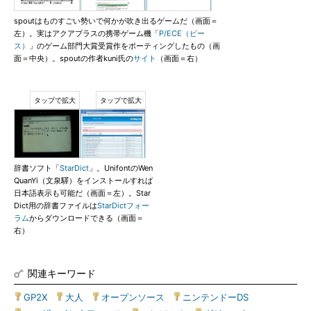
spoutはものすごい勢いで何かが吹き出るゲームだ（画面＝
左）。実はアクアプラスの携帯ゲーム機「
P/ECE（ピー
ス）
」のゲーム部門大賞受賞作をポーティングしたもの（画
面＝中央）。spoutの作者kuni氏の
サイト
（画面＝右）
辞書ソフト「
StarDict
」。UnifontのWen
QuanYi（文泉驛）をインストールすれば
日本語表示も可能だ（画面＝左）。Star
Dict用の辞書ファイルは
StarDictフォー
ラム
からダウンロードできる（画面＝
右）
関連キーワード
GP2X
|
大人
|
オープンソース
|
ニンテンドーDS
|