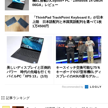
機EL搭載のCopilot+ PC「Zenbook 14 UM34
06GA」レビュー
「ThinkPad TrackPoint Keyboard II」が日本
上陸 日本語配列と米国英語配列を選べて1枚
1万4500円
美しいディスプレイと圧倒的
キースイッチ交換可能な75％
パワー 時代の先端を行くモ
キーボードや27型有機ELディ
バイルPC「XPS 13」 (1/3)
スプレイのASUS新モデルを
チェック！
Recommended by
記事ランキング