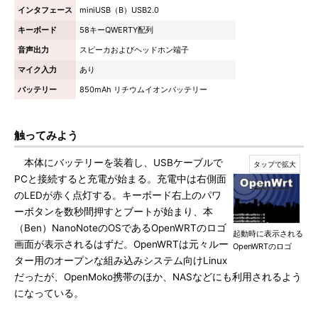
インタフェース
miniUSB（B）USB2.0
キーボード
58キーQWERTY配列
音声出力
スピーカおよびヘッドホン端子
マイク入力
あり
バッテリー
850mAh リチウムイオンバッテリー
触ってみよう
本体にバッテリーを装着し、USBケーブルで
PCと接続すると充電が始まる。充電中は右側面
のLEDが赤く点灯する。キーボード右上のパワ
ーボタンを数秒間押すとブートが始まり、本
（Ben）NanoNoteのOSであるOpenWRTのロゴ
起動時に表示される
画面が表示されるはずだ。OpenWRTは元々ルー
OpenWRTのロゴ
ター用のオープンな組み込みシステム向けLinux
だったが、OpenMoko携帯のほか、NASなどにも利用されるよう
になっている。