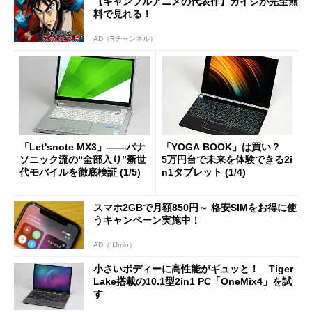
【ギャンブルアニメの代表作】カイジが完全無
料で見れる！
AD（Rチャンネル）
「Let'snote MX3」――パナ
「YOGA BOOK」は買い？
ソニック流の“全部入り”新世
5万円台で未来を体験できる2i
代モバイルを徹底検証 (1/5)
n1タブレット (1/4)
スマホ2GBで月額850円～ 格安SIMをお得に使
うキャンペーン実施中！
AD（IIJmio）
小さいボディーに高性能がギュッと！ Tiger
Lake搭載の10.1型2in1 PC「OneMix4」を試
す