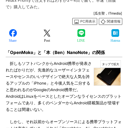
FedEx Priorityで注文すればわずか3～4日で届く。早速（自腹
で）購入してみた。
[瓜生聖，ITmedia]
PC用表示
関連情報
Share
Post
LINE
Hatena
「OpenMoko」と「本（Ben）NanoNote」の関係
折しもソフトバンクからAndroid携帯が発表さ
れたばかりだが、先進的なユーザーインタフェ
ースやセンスのいいデザインで絶大な人気を誇
るアップルの「iPhone」と今後人気を二分する
と思われるのがGoogleのAndroid携帯だ。
AndroidはLinuxをベースとしたオープンなライセンスのプラット
フォームであり、多くのベンダーからAndroid搭載製品が登場す
ることは間違いない。
しかし、それ以前からオープンソースによる携帯プラットフォ