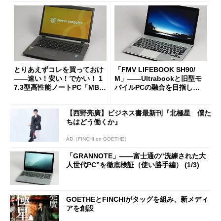
とりあえずコレを買っておけ
「FMV LIFEBOOK SH90/
――速い！安い！でかい！ 1
M」――Ultrabookと旧型モ
7.3型高性能ノートPC「MB-
バイルPCの融合を目指し
W800S-SH」 (1/2)
た“欲張り”な13.3型ノート
(1/4)
【西野亮廣】ビジネス書最新刊『北極星 僕た
ちはどう働くか』
AD（FINCHI on GOETHE）
「GRANNOTE」――富士通の“洗練された大
人世代PC”を徹底検証（使い勝手編） (1/3)
GOETHEとFINCHIがタッグを組み、新メディ
アを創設