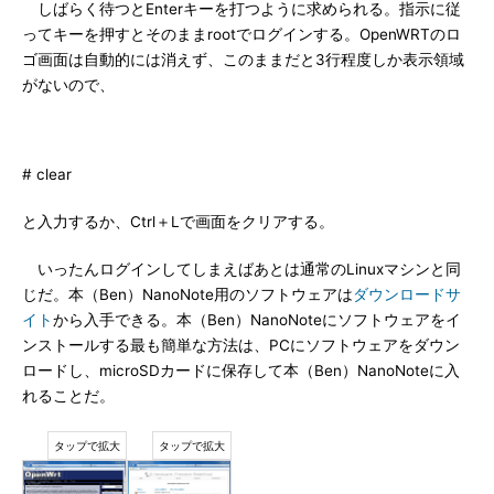
しばらく待つとEnterキーを打つように求められる。指示に従
ってキーを押すとそのままrootでログインする。OpenWRTのロ
ゴ画面は自動的には消えず、このままだと3行程度しか表示領域
がないので、
# clear
と入力するか、Ctrl＋Lで画面をクリアする。
いったんログインしてしまえばあとは通常のLinuxマシンと同
じだ。本（Ben）NanoNote用のソフトウェアは
ダウンロードサ
イト
から入手できる。本（Ben）NanoNoteにソフトウェアをイ
ンストールする最も簡単な方法は、PCにソフトウェアをダウン
ロードし、microSDカードに保存して本（Ben）NanoNoteに入
れることだ。