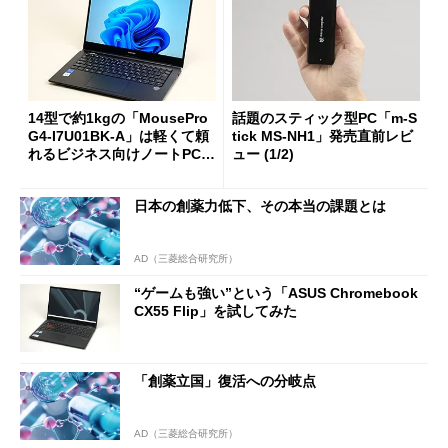
14型で約1kgの「MousePro
話題のスティック型PC「m-S
G4-I7U01BK-A」は軽くて頼
tick MS-NH1」発売直前レビ
れるビジネス向けノートPCだ
ュー (1/2)
った！
日本の創薬力低下、その本当の課題とは
AD（三菱総合研究所）
“ゲームも強い”という「ASUS Chromebook
CX55 Flip」を試してみた
「創薬立国」復活への分岐点
AD（三菱総合研究所）