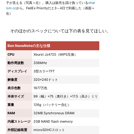
子が見える（写真＝左）。購入は販売を請け負っている
shar
ism.cc
から。FedEx Priorityだと3～4日で到着した（画面＝
右）
そのほかのスペックについては下の表を見てほしい。
Ben NanoNoteの主な仕様
CPU
Xburst Jz4720（MIPS互換）
動作周波数
336MHz
ディスプレイ
3型カラーTFT
解像度
320×240ドット
表示色数
1677万色
本体サイズ
99（幅）×75（奥行き）×17.5（高さ）ミリ
重量
126g（バッテリー含む）
RAM
32MB Synchronous DRAM
内蔵ストレージ
2GB NAND flash memory
外部記録装置
microSDHCスロット