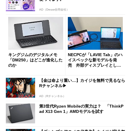
AD（Dreaw合同会社）
キングジムのデジタルメモ
NECPCが「LAVIE Tab」のハ
「DM250」はどこが進化した
イスペックな新モデルを発
のか
売 外部ディスプレイとして
も使える14.5型とゲーミング
重視の8.8型
【金は命より重い…】カイジを無料で見るなら
Rチャンネル▶︎
AD（Rチャンネル）
第3世代Ryzen Mobileの実力は？ 「ThinkP
ad X13 Gen 1」AMDモデルを試す