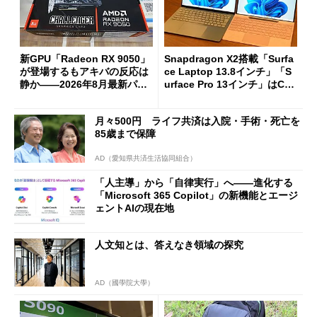
新GPU「Radeon RX 9050」
Snapdragon X2搭載「Surfa
が登場するもアキバの反応は
ce Laptop 13.8インチ」「S
静か――2026年8月最新パー
urface Pro 13インチ」はCop
ツ事情
ilot+ PCの“完成形”？ 外観
をじっくりとチェックしてみ
月々500円 ライフ共済は入院・手術・死亡を
た
85歳まで保障
AD（愛知県共済生活協同組合）
「人主導」から「自律実行」へ――進化する
「Microsoft 365 Copilot」の新機能とエージ
ェントAIの現在地
人文知とは、答えなき領域の探究
AD（國學院大學）