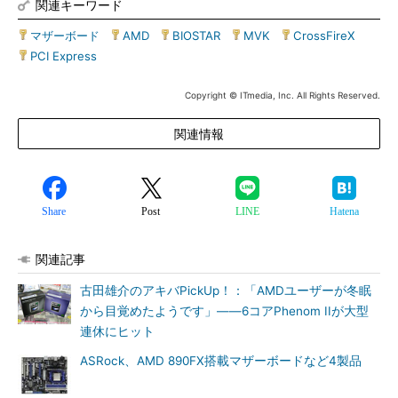
関連キーワード
マザーボード
|
AMD
|
BIOSTAR
|
MVK
|
CrossFireX
|
PCI Express
Copyright © ITmedia, Inc. All Rights Reserved.
関連情報
Share
Post
LINE
Hatena
関連記事
古田雄介のアキバPickUp！：「AMDユーザーが冬眠
から目覚めたようです」――6コアPhenom IIが大型
連休にヒット
ASRock、AMD 890FX搭載マザーボードなど4製品