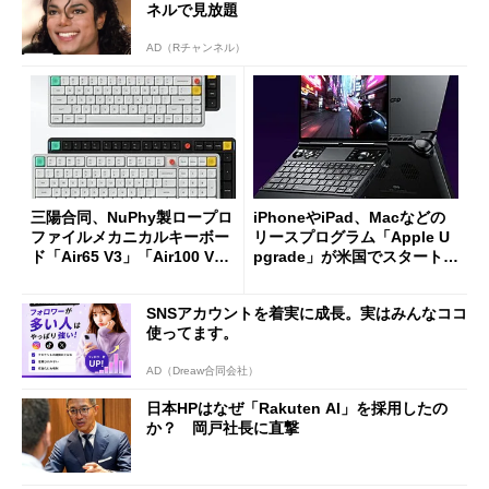
ネルで見放題
AD（Rチャンネル）
三陽合同、NuPhy製ロープロ
iPhoneやiPad、Macなどの
ファイルメカニカルキーボー
リースプログラム「Apple U
ド「Air65 V3」「Air100 V
pgrade」が米国でスタート／
3」を発売
Bluetooth LEの新規格「Blu
etooth High Data Throughp
SNSアカウントを着実に成長。実はみんなココ
ut」が明...
使ってます。
AD（Dreaw合同会社）
日本HPはなぜ「Rakuten AI」を採用したの
か？ 岡戸社長に直撃