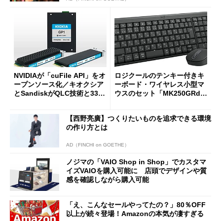
NVIDIAが「cuFile API」をオ
ロジクールのテンキー付きキ
ープンソース化／キオクシア
ーボード・ワイヤレス小型マ
とSandiskがQLC技術と332
ウスのセット「MK250GRd」
積層を用いた第10世代3Dフラ
がセールで15％オフの2980円
ッシュメモリを開発
に
【西野亮廣】つくりたいものを追求できる環境
の作り方とは
AD（FINCHI on GOETHE）
ノジマの「VAIO Shop in Shop」でカスタマ
イズVAIOを購入可能に 店頭でデザインや質
感を確認しながら購入可能
「え、こんなセールやってたの？」80％OFF
以上が続々登場！Amazonの本気が凄すぎる