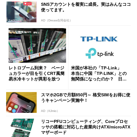
SNSアカウントを着実に成長。実はみんなココ
使ってます。
AD（Dreaw合同会社）
レトロブーム到来？ ベージ
米国が本社の「TP-Link」
ュカラーが目を引くCRT風簡
本当に中国「TP-LINK」との
易水冷キットが異彩を放つ
無関係になったのか？ 日本
法人に聞く
スマホ2GBで月額850円～ 格安SIMをお得に使
うキャンペーン実施中！
AD（IIJmio）
リコーPFUコンピューティング、Coreプロセ
ッサの搭載に対応した産業向けATX/microATX
マザーボード