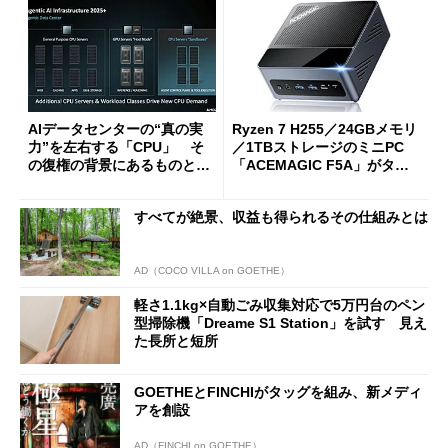
AIデータセンターの“真の実
Ryzen 7 H255／24GBメモリ
力”を左右する「CPU」 そ
／1TBストレージのミニPC
の復権の背景にあるものと
「ACEMAGIC F5A」がタイ
は？
ムセールで41％オフの10万69
98円に
すべてが絶景、収益も得られるその仕組みとは
AD（COCO VILLA on GOETHE）
軽さ1.1kg×自動ごみ収集対応で5万円台のペン
型掃除機「Dreame S1 Station」を試す 見え
た長所と短所
GOETHEとFINCHIがタッグを組み、新メディ
アを創設
AD（FINCHI on GOETHE）