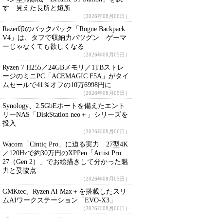
す 見えた長所と短所
（2026年08月06日）
Razer印のバックパック「Rogue Backpack
V4」は、タフで収納力バツグン ゲーマ
ーじゃなくても欲しくなる
（2026年08月05日）
Ryzen 7 H255／24GBメモリ／1TBストレ
ージのミニPC「ACEMAGIC F5A」がタイ
ムセールで41％オフの10万6998円に
（2026年08月05日）
Synology、2.5GbEポートを備えたエント
リーNAS「DiskStation neo＋」シリーズを
投入
（2026年08月06日）
Wacom「Cintiq Pro」に迫る実力 27型4K
／120Hzで約30万円のXPPen「Artist Pro
27（Gen 2）」でお絵描きして分かった魅
力と妥協点
（2026年08月05日）
GMKtec、Ryzen AI Max＋を搭載したスリ
ムAIワークステーション「EVO-X3」
（2026年08月06日）