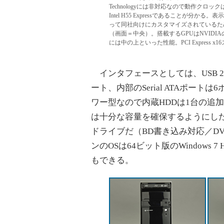
Technologyには非対応なので動作クロ
Intel H55 Expressであることが分
って同社向けにカスタマイズされているためマ
（画面＝中央）。搭載するGPUはNVIDIAの
には中の上といった性能。PCI Express
インタフェースとしては、USB 2
ート、内部のSerial ATAポー
ワー型なので内蔵HDDは1台の追
は十分な容量を確保するようにしたい。
ドライブだ（BD書き込み対応／D
ンのOSは64ビット版のWindows 7
もできる。