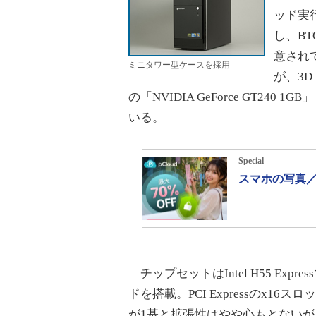
ッド実行、
し、BT
意されて
ミニタワー型ケースを採用
が、3D
の「NVIDIA GeForce GT2
いる。
Special
スマホの写真／
チップセットはIntel H55 Expre
ドを搭載。PCI Expressのx16
が1基と拡張性はやや心もとないが