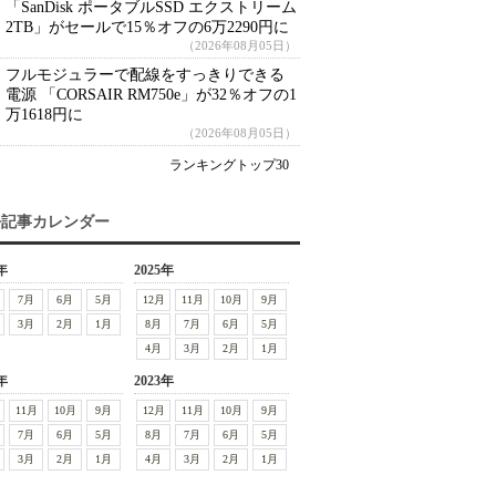
「SanDisk ポータブルSSD エクストリーム
2TB」がセールで15％オフの6万2290円に
（2026年08月05日）
フルモジュラーで配線をすっきりできる
電源 「CORSAIR RM750e」が32％オフの1
万1618円に
（2026年08月05日）
ランキングトップ30
去記事カレンダー
年
2025年
7月
6月
5月
12月
11月
10月
9月
3月
2月
1月
8月
7月
6月
5月
4月
3月
2月
1月
年
2023年
11月
10月
9月
12月
11月
10月
9月
7月
6月
5月
8月
7月
6月
5月
3月
2月
1月
4月
3月
2月
1月