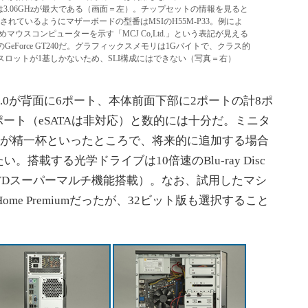
ックは3.06GHzが最大である（画面＝左）。チップセットの情報を見ると
かる。表示されているようにマザーボードの型番はMSIのH55M-P33。例によ
ウスコンピューターを示す「MCJ Co,Ltd.」という表記が見える
GeForce GT240だ。グラフィックスメモリは1Gバイトで、クラス的
 x16スロットが1基しかないため、SLI構成にはできない（写真＝右）
.0が背面に6ポート、本体前面下部に2ポートの計8ポ
トは6ポート（eSATAは非対応）と数的には十分だ。ミニタ
加が精一杯といったところで、将来的に追加する場合
搭載する光学ドライブは10倍速のBlu-ray Disc
VDスーパーマルチ機能搭載）。なお、試用したマシ
 Home Premiumだったが、32ビット版も選択すること