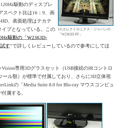
する120Hz駆動のディスプレ
アスペクト比は16：9、画
フルHD、表面処理はテカテ
タイプとなっている。この
LGエレクトロニクス・ジャパンの
「W2363D-PF」
20Hz駆動の「W2363D-
を試す
”で詳しくレビューしているので参考にしてほ
Vision専用3Dグラスセット（USB接続のIRコントロ
ツール類）が標準で付属しており、さらに3D立体視
「Media Suite 8.0 for Blu-ray マウスコンピュ
が付属する。