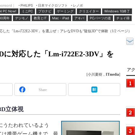
ponsord｜
日本マイクロソフト
レノボ
PHILIPS
ミニPC
プロナビ
ゲーミング
クリエイター
Windows 10終了
AI PC Now!
30周年
デジモノ
教育とIT
Mac・iPad
アキバ
PCパーツの道
チョイ得
た「Lm-i722E2-3DV」を選ぶぜ：アレなDVDも“疑似3D”で体験（1/2 ページ）
対応した「Lm-i722E2-3DV」を
アク
[小川夏樹，
ITmedia
]
Share
3D立体視
にうたわれているよう
ては携帯ゲーム機まで、最