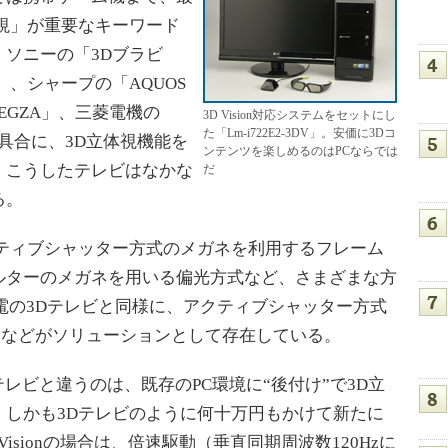
視」が重要なキーワード
ソニーの「3Dブラビ
、シャープの「AQUOS
REGZA」、三菱電機の
3D Vision対応システムをセットにし
た「Lm-i722E2-3DV」。安価に3Dコ
た具合に、3D立体視機能を
ンテンツを楽しめるのはPCならでは
、こうしたテレビはなかな
だ
る。
ティブシャッター方式のメガネを利用するフレーム
ルターのメガネを用いる偏光方式など、さまざまな方
電の3Dテレビと同様に、アクティブシャッター方式
sion」などがソリューションとして存在している。
の3Dテレビと違うのは、既存のPC環境に“後付け”で3D立
。しかも3Dテレビのように何十万円もかけて新たに
isionの場合は、倍速駆動（垂直同期周波数120Hzに