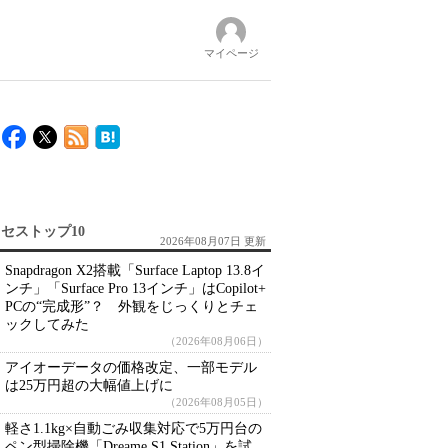
マイページ
セストップ10
2026年08月07日 更新
Snapdragon X2搭載「Surface Laptop 13.8イ
ンチ」「Surface Pro 13インチ」はCopilot+
PCの“完成形”？ 外観をじっくりとチェ
ックしてみた
（2026年08月06日）
アイオーデータの価格改定、一部モデル
は25万円超の大幅値上げに
（2026年08月05日）
軽さ1.1kg×自動ごみ収集対応で5万円台の
ペン型掃除機「Dreame S1 Station」を試