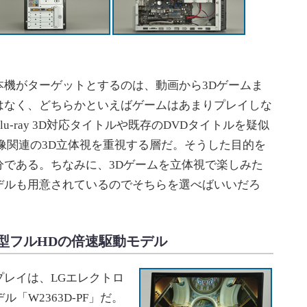
機がターゲットとするのは、動画から3Dゲームま
はなく、どちらかといえばゲームはあまりプレイしな
-ray 3D対応タイトルや既存のDVDタイトルを疑似
像関連の3D立体視を重視する層だ。そうした目的を
分である。ちなみに、3Dゲームを立体視で楽しみた
デルも用意されているのでそちらを選べばいいだろ
型フルHDの倍速駆動モデル
レイは、LGエレクトロ
「W2363D-PF」だ。