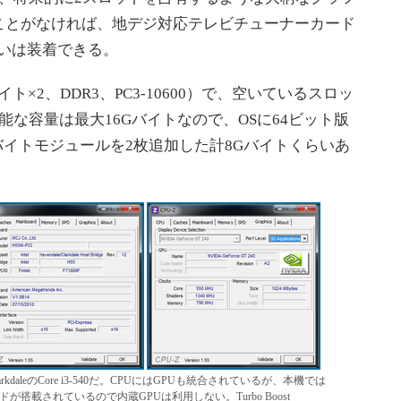
ことがなければ、地デジ対応テレビチューナーカード
らいは装着できる。
×2、DDR3、PC3-10600）で、空いているスロッ
な容量は最大16Gバイトなので、OSに64ビット版
2Gバイトモジュールを2枚追加した計8Gバイトくらいあ
kdaleのCore i3-540だ。CPUにはGPUも統合されているが、本機では
ドが搭載されているので内蔵GPUは利用しない。Turbo Boost