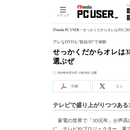
S
メディア
ITmedia PC USER
>
せっかくだからオレは3Dに対応し
アレなDVDも“疑似3D”で体験
せっかくだからオレは3Dに
選ぶぜ
2010年09月10日 11時36分 公開
印刷
見る
テレビで盛り上がりつつある
家電の世界で「3D元年」が声高
に、テレビやプロジェクター、果