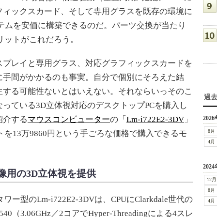
フィックスカード、そして専用グラスを既存の環境に
ステムを安価に構築できるのだ。パーツ交換が当たり
リットがこれだろう。
プレイと専用グラス、対応グラフィックスカードを
に手間がかかるのも事実。自分で個別にそろえた結
生する可能性ないとはいえない。それならいっそのこ
過
っている3D立体視対応のデスクトップPCを購入し
紹介する
マウスコンピューター
の「
Lm-i722E2-3DV
」
2026
8月
セットを13万9860円という手ごろな価格で購入できるモ
4月
2024
像用の3D立体視を提供
12月
8月
ー型のLm-i722E2-3DVは、CPUにClarkdale世代の
4月
i3-540（3.06GHz／2コアでHyper-Threadingによる4スレ