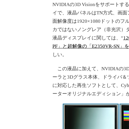
NVIDIAの3D Visionをサポート
イで、液晶パネルはTN方式、画面
面解像度は1920×1080ドットの
カではないノングレア（非光沢）
液晶ディスプレイに関しては、“
1
PF」と超解像の「E2350VR-SN」
しい。
この液晶に加えて、NVIDIAの3D 
ーラと3Dグラス本体、ドライバ＆
に対応した再生ソフトとして、CyberLinkの
ーターオリジナルエディション」