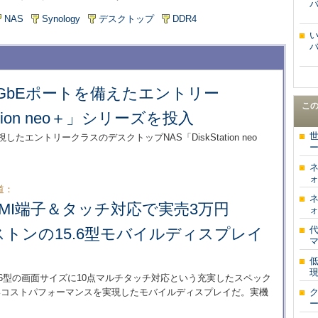
バ
NAS
Synology
デスクトップ
DDR4
バ
、2.5GbEポートを備えたエントリー
こ
tation neo＋」シリーズを投入
したエントリークラスのデスクトップNAS「DiskStation neo
道：
MI端子＆タッチ対応で実売3万円
トンの15.6型モバイルディスプレイ
15.6型の画面サイズに10点マルチタッチ対応という充実したスペック
いコストパフォーマンスを実現したモバイルディスプレイだ。実機