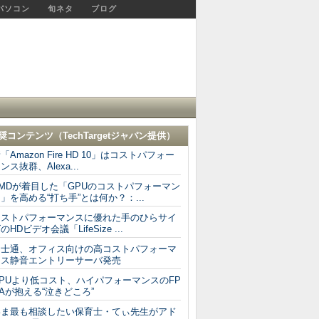
パソコン
旬ネタ
ブログ
奨コンテンツ（
TechTargetジャパン
提供）
「Amazon Fire HD 10」はコストパフォー
ンス抜群、Alexa...
AMDが着目した「GPUのコストパフォーマン
」を高める“打ち手”とは何か？：...
コストパフォーマンスに優れた手のひらサイ
のHDビデオ会議「LifeSize ...
富士通、オフィス向けの高コストパフォーマ
ンス静音エントリーサーバ発売
GPUより低コスト、ハイパフォーマンスのFP
Aが抱える“泣きどころ”
いま最も相談したい保育士・てぃ先生がアド