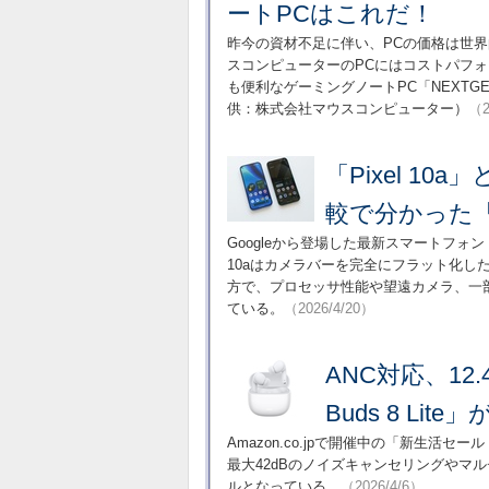
ートPCはこれだ！
昨今の資材不足に伴い、PCの価格は世
スコンピューターのPCにはコストパフ
も便利なゲーミングノートPC「NEXTGE
供：株式会社マウスコンピューター）
（2
「Pixel 10
較で分かった
Googleから登場した最新スマートフォン「Go
10aはカメラバーを完全にフラット化
方で、プロセッサ性能や望遠カメラ、一
ている。
（2026/4/20）
ANC対応、12.
Buds 8 Lit
Amazon.co.jpで開催中の「新生活セー
最大42dBのノイズキャンセリングやマ
ルとなっている。
（2026/4/6）