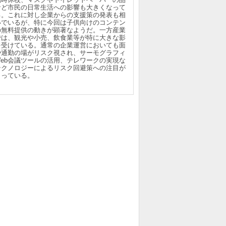
など市民の日常生活への影響も大きくなって
る。これに対し企業からの支援策の発表も相
いでいるが、特に今回は子供向けのコンテン
の無料提供の動きが顕著なようだ。一方産業
では、観光や小売、飲食業等が特に大きな影
を受けている。通常の企業運営においても面
や通勤の場がリスク視され、サーモグラフィ
Web会議ツールの活用、テレワークの実現な
テクノロジーによるリスク回避策への注目が
まっている。