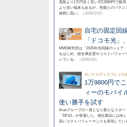
直販より1万円近く安い3万2890円で
より安い端末もあるが、性能とのバランスという意
抜群に高い。
（2026/1/10）
自宅の固定回
「ドコモ光」、
MMD研究所は「2025年光回線のシェ
をはじめ、総合満足度やコストパフォー
いている。
（2026/1/8）
モバイルディスプレイの
1万9800円
ィーのモバイルデ
使い勝手を試す
Acerグループの一員となり新たなスタート
「DP10」が登場した。他社製品には珍
高いコストパフォーマンスを実現してい