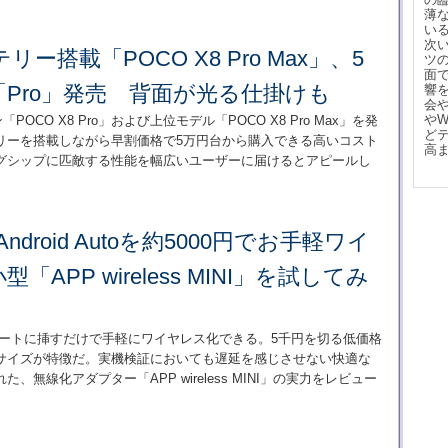
薄
い
次
テリー搭載「POCO X8 Pro Max」、5
ツ
面
Pro」発売 背面が光る仕掛けも
響
会
や
ン「POCO X8 Pro」および上位モデル「POCO X8 Pro Max」を発
ど
リーを搭載しながら早割価格で5万円台から購入できる高いコスト
高
グシップに匹敵する性能を幅広いユーザーに届けるとアピールし
Android Autoを約5000円でお手軽ワイ
APP wireless MINI」を試してみ
oを、USBポートに挿すだけで手軽にワイヤレス化できる。5千円を切る低価格
サイズが特徴だ。実機検証においても遅延を感じさせない快適な
無線化アダプター「APP wireless MINI」の実力をレビュー