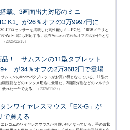
430U搭載、3画面出力対応のミニ
IC K1」が26％オフの3万9997円に
n 5 7430Uプロセッサーを搭載した高性能なミニPCだ。16GBメモリと
力やWi-Fi 6にも対応する。現在Amazonで26％オフの3万円台とな
。
（2025/12/15）
商品！ サムスンの11型タブレット
ab A9+」が34％オフの2万3682円で登場
サムスンのAndroidタブレットがお買い得となっている。11型の
動画視聴などのエンタメ用途に最適だ。3画面分割などのマルチタ
に優れた一台である。
（2025/11/27）
タンワイヤレスマウス「EX-G」が
キリで買える
て、エレコムのワイヤレスマウスがお買い得となっている。手の形状