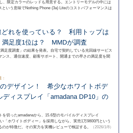
販売し、限定カラーのレッドも用意する。エントリーモデルの中には
味でNothing Phone (3a) Liteのコストパフォーマンスは
線どれを使っている？ 利用トップは
満足度1位は？ MMDが調査
ア・満足度調査」の結果を発表。自宅で契約している光回線サービス
マンス、通信速度、顧客サポート、開通までの早さの満足度を聞
道：
でこのデザイン！ 希少なホワイトボデ
ィスプレイ「amadana DP10」の
を切ったamadanaから、15.6型のモバイルディスプレイ
しい「ホワイトボディー」を採用しながら、実売1万9800円という
るのが特徴だ。その実力を実機レビューで検証する。
（2026/1/8）