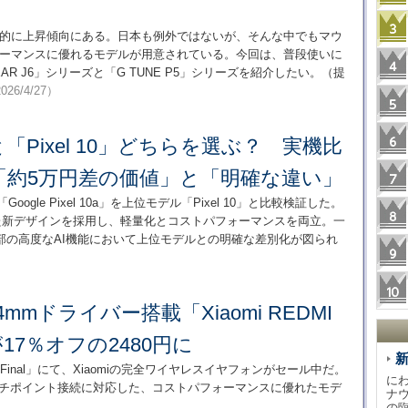
界的に上昇傾向にある。日本も例外ではないが、そんな中でもマウ
ォーマンスに優れるモデルが用意されている。今回は、普段使いに
AR J6」シリーズと「G TUNE P5」シリーズを紹介したい。（提
026/4/27）
a」と「Pixel 10」どちらを選ぶ？ 実機比
「約5万円差の価値」と「明確な違い」
ogle Pixel 10a」を上位モデル「Pixel 10」と比較検証した。
した新デザインを採用し、軽量化とコストパフォーマンスを両立。一
部の高度なAI機能において上位モデルとの明確な差別化が図られ
4mmドライバー搭載「Xiaomi REDMI
e」が17％オフの2480円に
ル Final」にて、Xiaomiの完全ワイヤレスイヤフォンがセール中だ。
に
ルチポイント接続に対応した、コストパフォーマンスに優れたモデ
ナ
の