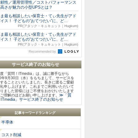
信頼性／運用管理性／コストパフォーマンス
の高さが魅力の小型UPSとは？
いま最も相談したい保育士・てぃ先生がアド
イス！ 子どもの“おてつだい”に、ど...
PR(アタック・キュキュット｜Hugkum)
いま最も相談したい保育士・てぃ先生がアド
イス！ 子どもの“おてつだい”に、ど...
PR(アタック・キュキュット｜Hugkum)
Recommended by
サービス終了のお知らせ
度「質問！ITmedia」は、誠に勝手ながら
20年9月30日（水）をもちまして、サービスを
することといたしました。長きに渡るご愛顧
礼申し上げます。これまでご利用いただいて
りました皆様にはご不便をおかけいたします
≫「質
ご理解のほどお願い申し上げます。
ITmedia」サービス終了のお知らせ
記事キーワードランキング
半導体
コスト削減