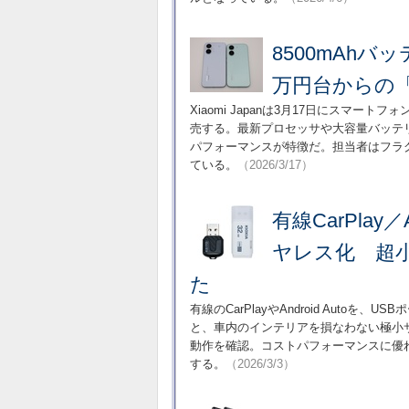
8500mAhバッ
万円台からの「
Xiaomi Japanは3月17日にスマートフォ
売する。最新プロセッサや大容量バッテ
パフォーマンスが特徴だ。担当者はフラ
ている。
（2026/3/17）
有線CarPlay／
ヤレス化 超小型「
た
有線のCarPlayやAndroid Aut
と、車内のインテリアを損なわない極小
動作を確認。コストパフォーマンスに優れた、
する。
（2026/3/3）