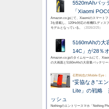
5520mAhバ
「Xiaomi P
Amazon.co.jpにて、Xiaomiのスマートフ
3を搭載し、120Hz対応の有機ELディ
モデルとなっている。
（2026/2/25）
5160mAhの大
14C」が28％
Amazon.co.jpのタイムセールにて、Xia
の大画面と5160mAhの大容量バッテ
石野純也のMobile Eye：
“妥協なき”エント
Lite」の戦
ッシュ
Nothingのエントリースマホ「Nothing P