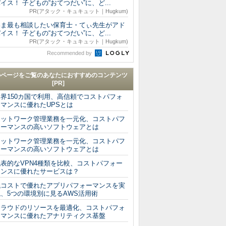
イス！ 子どもの“おてつだい”に、ど...
PR(アタック・キュキュット｜Hugkum)
いま最も相談したい保育士・てぃ先生がアド
イス！ 子どもの“おてつだい”に、ど...
PR(アタック・キュキュット｜Hugkum)
Recommended by
のページをご覧のあなたにおすすめのコンテンツ
[PR]
世界150カ国で利用、高信頼でコストパフォ
ーマンスに優れたUPSとは
ネットワーク管理業務を一元化、コストパフ
ォーマンスの高いソフトウェアとは
ネットワーク管理業務を一元化、コストパフ
ォーマンスの高いソフトウェアとは
代表的なVPN4種類を比較、コストパフォー
マンスに優れたサービスは？
低コストで優れたアプリパフォーマンスを実
現、5つの環境別に見るAWS活用術
クラウドのリソースを最適化、コストパフォ
ーマンスに優れたアナリティクス基盤