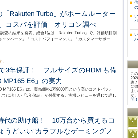
Rakuten Turbo」がホームルーター
バ
に、コスパを評価 オリコン調べ
度調査の結果を発表。総合1位は「Rakuten Turbo」で、評価項目別
キャンペーン」「コストパフォーマンス」「カスタマーサポー
バ
道：
で3年保証！ フルサイズのHDMIも備
この
20
 MP165 E6」の実力
終了
に御
O MP165 E6」は、実売価格1万9800円という高いコストパフォー
まい
しては珍しい「3年保証」が付帯する。実機レビューを通じて詳し
が、
問！
時代の助け船！ 10万台から買えるコ
ちょうどいい”カラフルなゲーミングノ