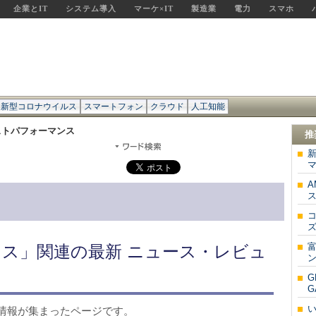
企業とIT
システム導入
マーケ×IT
製造業
電力
スマホ
新型コロナウイルス
スマートフォン
クラウド
人工知能
ストパフォーマンス
推
新
マ
ス
ズ
ス」関連の最新 ニュース・レビュ
G
情報が集まったページです。