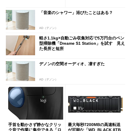
90円に
7（Gen 2）」でお絵描きして
分かった魅力と妥協点
「音楽のシャワー」浴びたことはある？
AD（デノン）
軽さ1.1kg×自動ごみ収集対応で5万円台のペン
型掃除機「Dreame S1 Station」を試す 見え
た長所と短所
デノンの空間オーディオ、凄すぎた
AD（デノン）
手首を動かさず静かなクリッ
最大毎秒7200MBの高速転送
ク音で作業に集中できる「ロ
が可能な「WD_BLACK 8TB