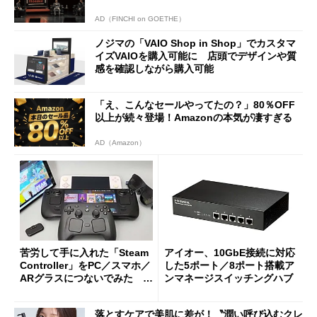
AD（FINCHI on GOETHE）
ノジマの「VAIO Shop in Shop」でカスタマ
イズVAIOを購入可能に 店頭でデザインや質
感を確認しながら購入可能
「え、こんなセールやってたの？」80％OFF
以上が続々登場！Amazonの本気が凄すぎる
AD（Amazon）
苦労して手に入れた「Steam
アイオー、10GbE接続に対応
Controller」をPC／スマホ／
した5ポート／8ポート搭載ア
ARグラスにつないでみた ゲ
ンマネージスイッチングハブ
ーム体験や実用性は？
落とすケアで美肌に差が！〝潤い呼び込むクレ