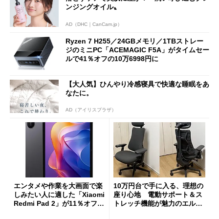
ンジングオイル〟
AD（DHC｜CanCam.jp）
Ryzen 7 H255／24GBメモリ／1TBストレー
ジのミニPC「ACEMAGIC F5A」がタイムセー
ルで41％オフの10万6998円に
【大人気】ひんやり冷感寝具で快適な睡眠をあ
なたに。
AD（アイリスプラザ）
エンタメや作業を大画面で楽
10万円台で手に入る、理想の
しみたい人に適した「Xiaomi
座り心地 電動サポート＆ス
Redmi Pad 2」が11％オフの
トレッチ機能が魅力のエルゴ
2万4980円に
ノミクスチェア「LiberNovo