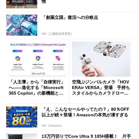
情
「創薬立国」復活への分岐点
AD（三菱総合研究所）
「人主導」から「自律実行」
空飛ぶジンバルカメラ「HOV
へ――進化する「Microsoft
ERAir VERSA」登場 手持ち
365 Copilot」の新機能とエ
スタイルからカメラドローン
ージェントAIの現在地
に合体変形
「え、こんなセールやってたの？」80％OFF
以上が続々登場！Amazonの本気が凄すぎる
AD（Amazon）
13万円切りでCore Ultra 9 185H搭載！ 片手