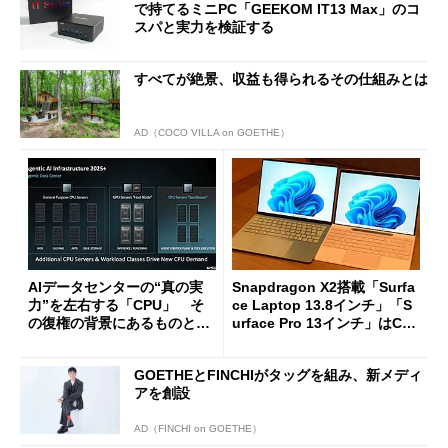
で持てるミニPC「GEEKOM IT13 Max」のコ
スパと実力を検証する
すべてが絶景、収益も得られるその仕組みとは
AD（COCO VILLA on GOETHE）
AIデータセンターの“真の実
Snapdragon X2搭載「Surfa
力”を左右する「CPU」 そ
ce Laptop 13.8インチ」「S
の復権の背景にあるものと
urface Pro 13インチ」はCop
は？
ilot+ PCの“完成形”？ 外観
をじっくりとチェックしてみ
GOETHEとFINCHIがタッグを組み、新メディ
た
アを創設
AD（FINCHI on GOETHE）