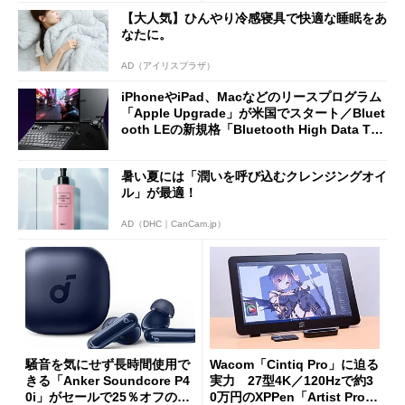
Omni Gen」を試す
【大人気】ひんやり冷感寝具で快適な睡眠をあ
なたに。
AD（アイリスプラザ）
iPhoneやiPad、Macなどのリースプログラム
「Apple Upgrade」が米国でスタート／Bluet
ooth LEの新規格「Bluetooth High Data Thr
oughput」が明...
暑い夏には「潤いを呼び込むクレンジングオイ
ル」が最適！
AD（DHC｜CanCam.jp）
騒音を気にせず長時間使用で
Wacom「Cintiq Pro」に迫る
きる「Anker Soundcore P4
実力 27型4K／120Hzで約3
0i」がセールで25％オフの59
0万円のXPPen「Artist Pro 2