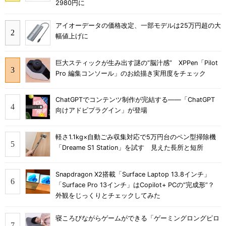
2980円に
アイオーデータの価格改定、一部モデルは25万円超の大
幅値上げに
巨大スティックが生み出す謎の“脳汁感” XPPen「Pilot
Pro 編集コンソール」のお絵描き実用度をチェック
ChatGPTでコンテンツ制作が完結する――「ChatGPT
向けアドビプラグイン」が登場
軽さ1.1kg×自動ごみ収集対応で5万円台のペン型掃除機
「Dreame S1 Station」を試す 見えた長所と短所
Snapdragon X2搭載「Surface Laptop 13.8インチ」
「Surface Pro 13インチ」はCopilot+ PCの“完成形”？
外観をじっくりとチェックしてみた
寝ころびながらゲームができる「ゲーミングロングピロ