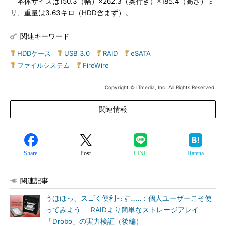
本体サイズは150.3（幅）×262.3（奥行き）×185.4（高さ）ミ
リ、重量は3.63キロ（HDD含まず）。
関連キーワード
HDDケース
|
USB 3.0
|
RAID
|
eSATA
|
ファイルシステム
|
FireWire
Copyright © ITmedia, Inc. All Rights Reserved.
関連情報
Share
Post
LINE
Hatena
関連記事
うほほっ、スゴく便利っす……：個人ユーザーこそ使
ってみよう──RAIDより簡単なストレージアレイ
「Drobo」の実力検証（後編）