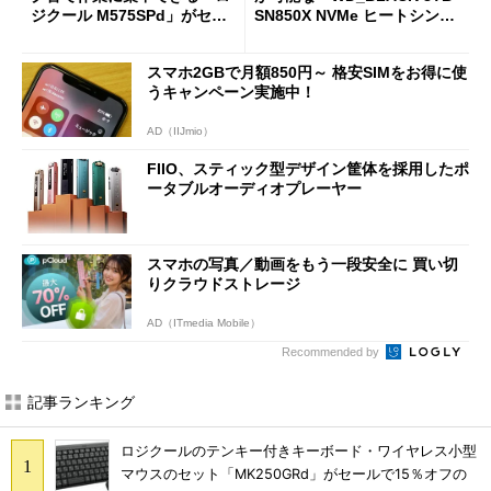
ジクール M575SPd」がセー
SN850X NVMe ヒートシンク
ルで33％オフの5280円に
付き」が18％オフの17万508
7円に
スマホ2GBで月額850円～ 格安SIMをお得に使
うキャンペーン実施中！
AD（IIJmio）
FIIO、スティック型デザイン筐体を採用したポ
ータブルオーディオプレーヤー
スマホの写真／動画をもう一段安全に 買い切
りクラウドストレージ
AD（ITmedia Mobile）
Recommended by
記事ランキング
ロジクールのテンキー付きキーボード・ワイヤレス小型
マウスのセット「MK250GRd」がセールで15％オフの