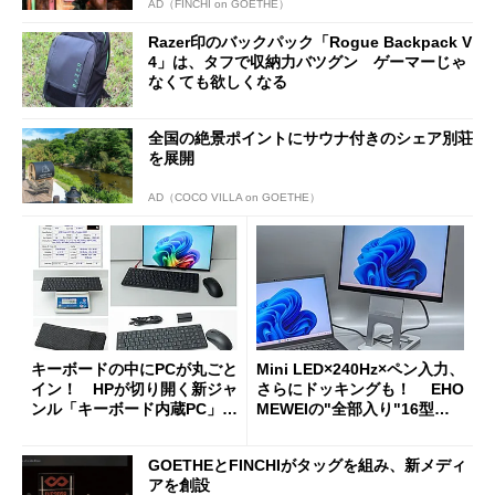
AD（FINCHI on GOETHE）
Razer印のバックパック「Rogue Backpack V
4」は、タフで収納力バツグン ゲーマーじゃ
なくても欲しくなる
全国の絶景ポイントにサウナ付きのシェア別荘
を展開
AD（COCO VILLA on GOETHE）
キーボードの中にPCが丸ごと
Mini LED×240Hz×ペン入力、
イン！ HPが切り開く新ジャ
さらにドッキングも！ EHO
ンル「キーボード内蔵PC」の
MEWEIの"全部入り"16型モ
使い勝手を徹底検証
バイルディスプレイ「TM-16
0PW」徹底レビュー
GOETHEとFINCHIがタッグを組み、新メディ
アを創設