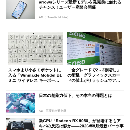
arrowsシリーズ最新モデルを発売前に触れる
チャンス！ユーザー座談会開催
AD（ ITmedia Mobile）
スマホより小さくポケットに
「全グレードで2～3割増し」
入る「Winmaxle Mobdel B1
の衝撃 グラフィックスカー
ミニ ワイヤレス キーボー
ドの値上がりラッシュでアキ
ド」がセールで10％オフの37
バの購入制限が深刻化
94円に
日本の創薬力低下、その本当の課題とは
AD（三菱総合研究所）
新GPU「Radeon RX 9050」が登場するもア
キバの反応は静か――2026年8月最新パーツ事