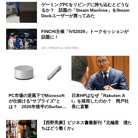
ゲーミングPCをリビングに持ち込むとどうな
るか？ 話題の「Steam Machine」をSteam
Deckユーザーが買ってみた
FINCHI主催「IVS2026」トークセッションが
話題に！
AD（FINCHI on GOETHE）
PC市場の逆風下でMicrosoft
日本HPはなぜ「Rakuten A
が仕掛ける“サプライズ”と
I」を採用したのか？ 岡戸社
は？ 2026年後半のSurface
長に直撃
新製品を予想する
【西野亮廣】ビジネス書最新刊『北極星 僕た
ちはどう働くか』