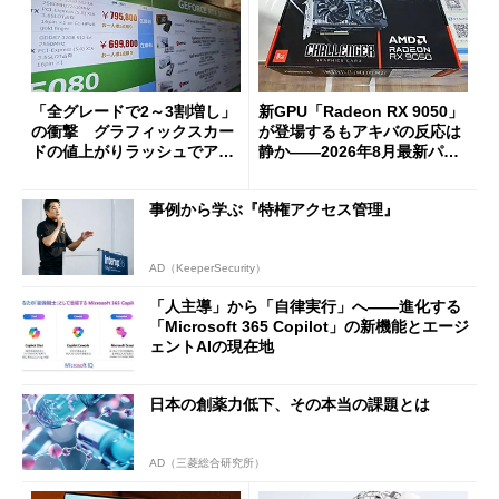
「全グレードで2～3割増し」
新GPU「Radeon RX 9050」
の衝撃 グラフィックスカー
が登場するもアキバの反応は
ドの値上がりラッシュでアキ
静か――2026年8月最新パー
バの購入制限が深刻化
ツ事情
事例から学ぶ『特権アクセス管理』
AD（KeeperSecurity）
「人主導」から「自律実行」へ――進化する
「Microsoft 365 Copilot」の新機能とエージ
ェントAIの現在地
日本の創薬力低下、その本当の課題とは
AD（三菱総合研究所）