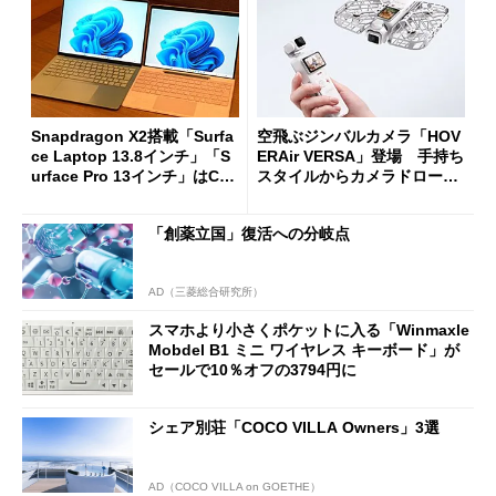
Snapdragon X2搭載「Surfa
空飛ぶジンバルカメラ「HOV
ce Laptop 13.8インチ」「S
ERAir VERSA」登場 手持ち
urface Pro 13インチ」はCop
スタイルからカメラドローン
ilot+ PCの“完成形”？ 外観
に合体変形
をじっくりとチェックしてみ
「創薬立国」復活への分岐点
た
AD（三菱総合研究所）
スマホより小さくポケットに入る「Winmaxle
Mobdel B1 ミニ ワイヤレス キーボード」が
セールで10％オフの3794円に
シェア別荘「COCO VILLA Owners」3選
AD（COCO VILLA on GOETHE）