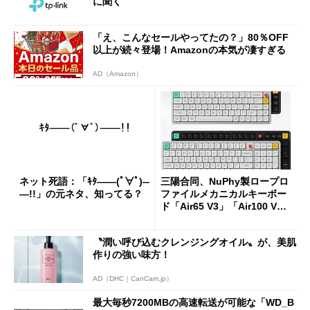
に聞く
「え、こんなセールやってたの？」80％OFF
以上が続々登場！Amazonの本気が凄すぎる
AD（Amazon）
ネット死語：「ｷﾀ――(ﾟ∀ﾟ)―
三陽合同、NuPhy製ロープロ
―!!」の元ネタ、知ってる？
ファイルメカニカルキーボー
ド「Air65 V3」「Air100 V
3」を発売
〝潤い呼び込むクレンジングオイル〟が、美肌
作りの強い味方！
AD（DHC｜CanCam.jp）
最大毎秒7200MBの高速転送が可能な「WD_B