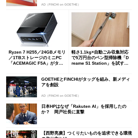
AD（FINCHI on GOETHE）
Ryzen 7 H255／24GBメモリ
軽さ1.1kg×自動ごみ収集対応
／1TBストレージのミニPC
で5万円台のペン型掃除機「D
「ACEMAGIC F5A」がタイ
reame S1 Station」を試す
ムセールで41％オフの10万69
見えた長所と短所
98円に
GOETHEとFINCHIがタッグを組み、新メディ
アを創設
AD（FINCHI on GOETHE）
日本HPはなぜ「Rakuten AI」を採用したの
か？ 岡戸社長に直撃
【西野亮廣】つくりたいものを追求できる環境