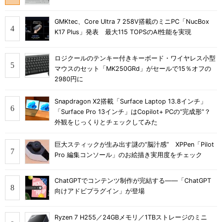
GMKtec、Core Ultra 7 258V搭載のミニPC「NucBox
K17 Plus」発表 最大115 TOPSのAI性能を実現
ロジクールのテンキー付きキーボード・ワイヤレス小型
マウスのセット「MK250GRd」がセールで15％オフの
2980円に
Snapdragon X2搭載「Surface Laptop 13.8インチ」
「Surface Pro 13インチ」はCopilot+ PCの“完成形”？
外観をじっくりとチェックしてみた
巨大スティックが生み出す謎の“脳汁感” XPPen「Pilot
Pro 編集コンソール」のお絵描き実用度をチェック
ChatGPTでコンテンツ制作が完結する――「ChatGPT
向けアドビプラグイン」が登場
Ryzen 7 H255／24GBメモリ／1TBストレージのミニ