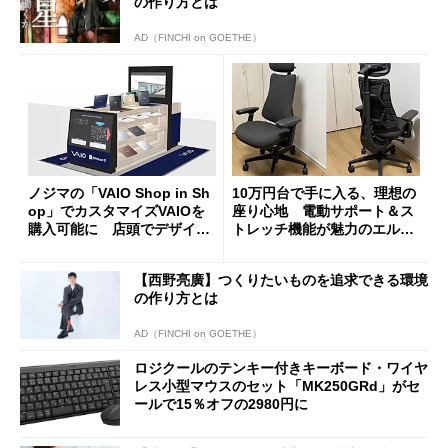
の作り方とは
AD（FINCHI on GOETHE）
ノジマの「VAIO Shop in Sh
10万円台で手に入る、理想の
op」でカスタマイズVAIOを
座り心地 電動サポート＆ス
購入可能に 店頭でデザイン
トレッチ機能が魅力のエルゴ
や質感を確認しながら購入可
ノミクスチェア「LiberNovo
能
Omni Gen」を試す
【西野亮廣】つくりたいものを追求できる環境
の作り方とは
AD（FINCHI on GOETHE）
ロジクールのテンキー付きキーボード・ワイヤ
レス小型マウスのセット「MK250GRd」がセ
ールで15％オフの2980円に