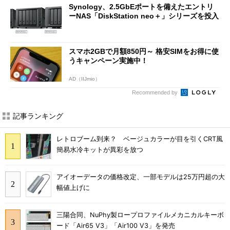
Synology、2.5GbEポートを備えたエントリ
ーNAS「DiskStation neo＋」シリーズを投入
スマホ2GBで月額850円～ 格安SIMをお得に使
うキャンペーン実施中！
AD（IIJmio）
Recommended by
記事ランキング
レトロブーム到来？ ベージュカラーが目を引くCRT風
簡易水冷キットが異彩を放つ
アイオーデータの価格改定、一部モデルは25万円超の大
幅値上げに
三陽合同、NuPhy製ロープロファイルメカニカルキーボ
ード「Air65 V3」「Air100 V3」を発売