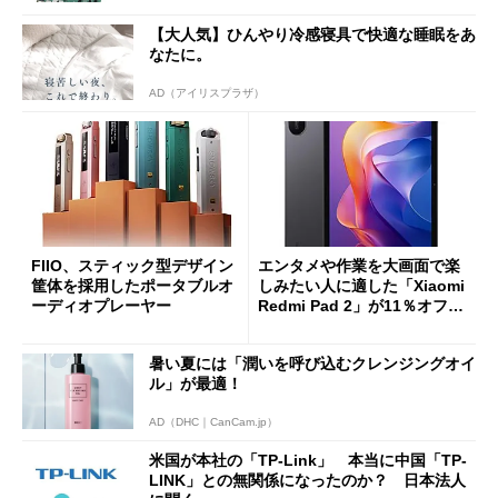
【大人気】ひんやり冷感寝具で快適な睡眠をあ
なたに。
AD（アイリスプラザ）
FIIO、スティック型デザイン
エンタメや作業を大画面で楽
筐体を採用したポータブルオ
しみたい人に適した「Xiaomi
ーディオプレーヤー
Redmi Pad 2」が11％オフの
2万4980円に
暑い夏には「潤いを呼び込むクレンジングオイ
ル」が最適！
AD（DHC｜CanCam.jp）
米国が本社の「TP-Link」 本当に中国「TP-
LINK」との無関係になったのか？ 日本法人