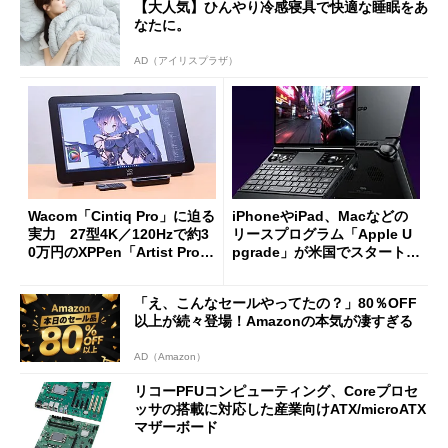
【大人気】ひんやり冷感寝具で快適な睡眠をあ
なたに。
AD（アイリスプラザ）
Wacom「Cintiq Pro」に迫る
iPhoneやiPad、Macなどの
実力 27型4K／120Hzで約3
リースプログラム「Apple U
0万円のXPPen「Artist Pro 2
pgrade」が米国でスタート／
7（Gen 2）」でお絵描きして
Bluetooth LEの新規格「Blu
分かった魅力と妥協点
etooth High Data Throughp
「え、こんなセールやってたの？」80％OFF
ut」が明...
以上が続々登場！Amazonの本気が凄すぎる
AD（Amazon）
リコーPFUコンピューティング、Coreプロセ
ッサの搭載に対応した産業向けATX/microATX
マザーボード