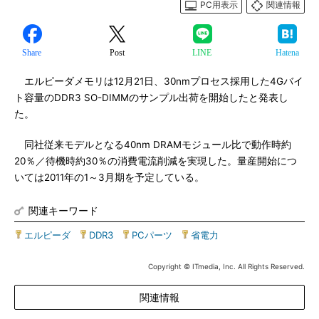
PC用表示
関連情報
Share
Post
LINE
Hatena
エルピーダメモリは12月21日、30nmプロセス採用した4Gバイ
ト容量のDDR3 SO-DIMMのサンプル出荷を開始したと発表し
た。
同社従来モデルとなる40nm DRAMモジュール比で動作時約
20％／待機時約30％の消費電流削減を実現した。量産開始につ
いては2011年の1～3月期を予定している。
関連キーワード
エルピーダ
|
DDR3
|
PCパーツ
|
省電力
Copyright © ITmedia, Inc. All Rights Reserved.
関連情報