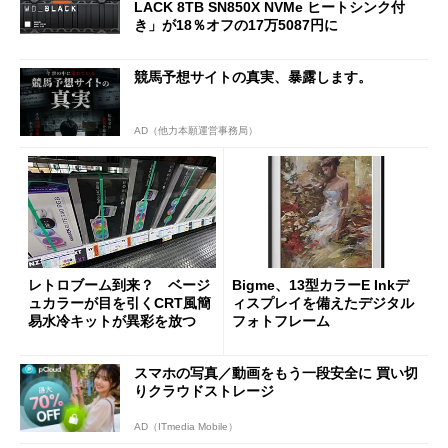
LACK 8TB SN850X NVMe ヒートシンク付
き」が18％オフの17万5087円に
競馬予想サイトの真実、暴露します。
AD（他力本願運営事務局）
レトロブーム到来？ ベージ
Bigme、13型カラーE Inkデ
ュカラーが目を引くCRT風簡
ィスプレイを備えたデジタル
易水冷キットが異彩を放つ
フォトフレーム
スマホの写真／動画をもう一段安全に 買い切
りクラウドストレージ
AD（ITmedia Mobile）