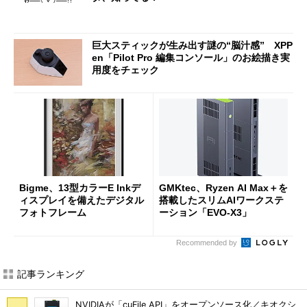
巨大スティックが生み出す謎の“脳汁感” XPP
en「Pilot Pro 編集コンソール」のお絵描き実
用度をチェック
Bigme、13型カラーE Inkデ
GMKtec、Ryzen AI Max＋を
ィスプレイを備えたデジタル
搭載したスリムAIワークステ
フォトフレーム
ーション「EVO-X3」
Recommended by
記事ランキング
NVIDIAが「cuFile API」をオープンソース化／キオクシ