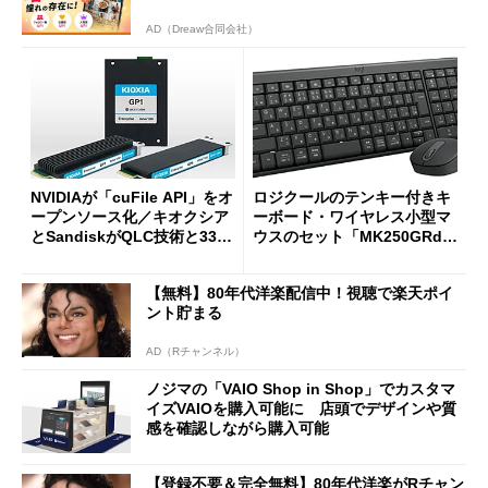
AD（Dreaw合同会社）
NVIDIAが「cuFile API」をオ
ロジクールのテンキー付きキ
ープンソース化／キオクシア
ーボード・ワイヤレス小型マ
とSandiskがQLC技術と332
ウスのセット「MK250GRd」
積層を用いた第10世代3Dフラ
がセールで15％オフの2980円
ッシュメモリを開発
に
【無料】80年代洋楽配信中！視聴で楽天ポイ
ント貯まる
AD（Rチャンネル）
ノジマの「VAIO Shop in Shop」でカスタマ
イズVAIOを購入可能に 店頭でデザインや質
感を確認しながら購入可能
【登録不要＆完全無料】80年代洋楽がRチャン