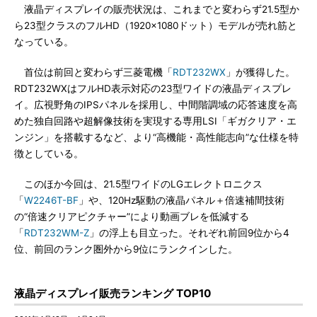
液晶ディスプレイの販売状況は、これまでと変わらず21.5型か
ら23型クラスのフルHD（1920×1080ドット）モデルが売れ筋と
なっている。
首位は前回と変わらず三菱電機「
RDT232WX
」が獲得した。
RDT232WXはフルHD表示対応の23型ワイドの液晶ディスプレ
イ。広視野角のIPSパネルを採用し、中間階調域の応答速度を高
めた独自回路や超解像技術を実現する専用LSI「ギガクリア・エ
ンジン」を搭載するなど、より“高機能・高性能志向”な仕様を特
徴としている。
このほか今回は、21.5型ワイドのLGエレクトロニクス
「
W2246T-BF
」や、120Hz駆動の液晶パネル＋倍速補間技術
の“倍速クリアピクチャー”により動画ブレを低減する
「
RDT232WM-Z
」の浮上も目立った。それぞれ前回9位から4
位、前回のランク圏外から9位にランクインした。
液晶ディスプレイ販売ランキング TOP10