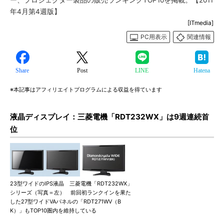
ー、プロジェクター製品の販売ランキングTOP10を掲載。【2011
年4月第4週版】
[ITmedia]
PC用表示
関連情報
Share
Post
LINE
Hatena
※本記事はアフィリエイトプログラムによる収益を得ています
液晶ディスプレイ：三菱電機「RDT232WX」は9週連続首
位
23型ワイドのIPS液晶 三菱電機「RDT232WX」
シリーズ（写真＝左） 前回初ランクインを果た
した27型ワイドVAパネルの「RDT271WV（B
K）」もTOP10圏内を維持している