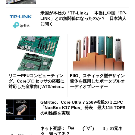
米国が本社の「TP-Link」 本当に中国「TP-
LINK」との無関係になったのか？ 日本法人
に聞く
リコーPFUコンピューティン
FIIO、スティック型デザイン
グ、Coreプロセッサの搭載に
筐体を採用したポータブルオ
対応した産業向けATX/micro
ーディオプレーヤー
ATXマザーボード
GMKtec、Core Ultra 7 258V搭載のミニPC
「NucBox K17 Plus」発表 最大115 TOPS
のAI性能を実現
ネット死語：「ｷﾀ――(ﾟ∀ﾟ)――!!」の元ネ
タ、知ってる？