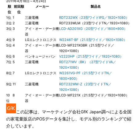
2011年4月18日～4月24日
順
前回順
メーカー
製品名
位
位
1位
1
三菱電機
RDT232WX（23型ワイドIPS／1920×1080）
2位
2
三菱電機
RDT233WLM（23型ワイドTN／1920×1080）
3位
3
アイ・オー・データ機
LCD-AD201XG（20型ワイド／1600×900）
器
4位
9
LGエレクトロニクス
W2246T-BF（21.5型ワイド／1920×1080）
5位
4
アイ・オー・データ機
LCD-MF221XGBR（21.5型ワイド／
器
1920×1080）
6位
6
ベンキュージャパン
V2220HP（21.5型ワイド／1920×1080）
7位
5
三菱電機
RDT271WV（BK）（27型ワイドVA／
1920×1080）
8位
7
LGエレクトロニクス
W2261VG-PF（21.5型ワイドTN／
1600×900）
9位
11
三菱電機
RDT232WM-Z（23型ワイドTN／
1920×1080）
10
8
アイ・オー・データ機
LCD-MF221X（21.5型ワイド／1920×1080）
位
器
この記事は、マーケティング会社GfK Japan調べによる全国
の家電量販店のPOSデータを集計し、モデル別のランキングで紹
介しています。