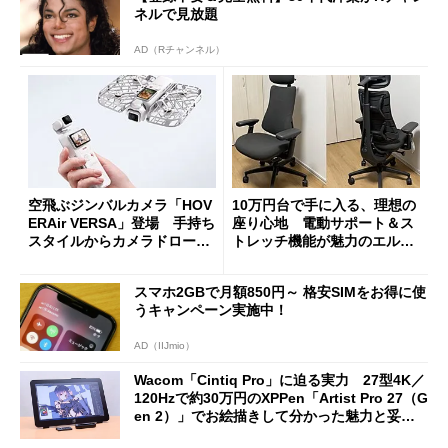
ネルで見放題
AD（Rチャンネル）
空飛ぶジンバルカメラ「HOV
10万円台で手に入る、理想の
ERAir VERSA」登場 手持ち
座り心地 電動サポート＆ス
スタイルからカメラドローン
トレッチ機能が魅力のエルゴ
に合体変形
ノミクスチェア「LiberNovo
Omni Gen」を試す
スマホ2GBで月額850円～ 格安SIMをお得に使
うキャンペーン実施中！
AD（IIJmio）
Wacom「Cintiq Pro」に迫る実力 27型4K／
120Hzで約30万円のXPPen「Artist Pro 27（G
en 2）」でお絵描きして分かった魅力と妥協
点