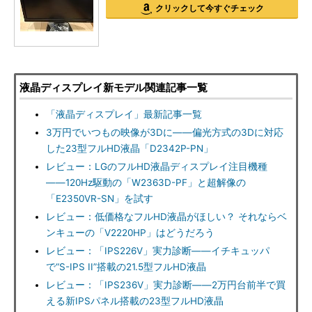
クリックして今すぐチェック
液晶ディスプレイ新モデル関連記事一覧
「液晶ディスプレイ」最新記事一覧
3万円でいつもの映像が3Dに――偏光方式の3Dに対応
した23型フルHD液晶「D2342P-PN」
レビュー：LGのフルHD液晶ディスプレイ注目機種
――120Hz駆動の「W2363D-PF」と超解像の
「E2350VR-SN」を試す
レビュー：低価格なフルHD液晶がほしい？ それならベ
ンキューの「V2220HP」はどうだろう
レビュー：「IPS226V」実力診断――イチキュッパ
で“S-IPS II”搭載の21.5型フルHD液晶
レビュー：「IPS236V」実力診断――2万円台前半で買
える新IPSパネル搭載の23型フルHD液晶