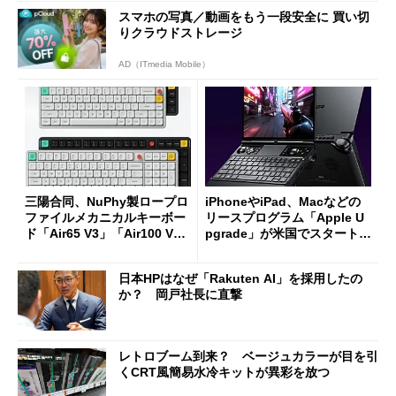
スマホの写真／動画をもう一段安全に 買い切
りクラウドストレージ
AD（ITmedia Mobile）
三陽合同、NuPhy製ロープロ
iPhoneやiPad、Macなどの
ファイルメカニカルキーボー
リースプログラム「Apple U
ド「Air65 V3」「Air100 V
pgrade」が米国でスタート／
3」を発売
Bluetooth LEの新規格「Blu
etooth High Data Throughp
日本HPはなぜ「Rakuten AI」を採用したの
ut」が明...
か？ 岡戸社長に直撃
レトロブーム到来？ ベージュカラーが目を引
くCRT風簡易水冷キットが異彩を放つ