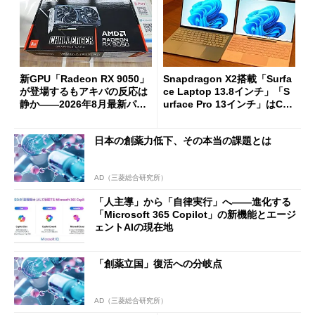
新GPU「Radeon RX 9050」
Snapdragon X2搭載「Surfa
が登場するもアキバの反応は
ce Laptop 13.8インチ」「S
静か――2026年8月最新パー
urface Pro 13インチ」はCop
ツ事情
ilot+ PCの“完成形”？ 外観
をじっくりとチェックしてみ
日本の創薬力低下、その本当の課題とは
た
AD（三菱総合研究所）
「人主導」から「自律実行」へ――進化する
「Microsoft 365 Copilot」の新機能とエージ
ェントAIの現在地
「創薬立国」復活への分岐点
AD（三菱総合研究所）