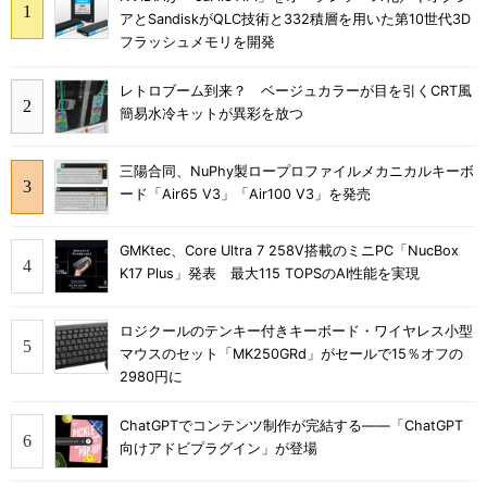
アとSandiskがQLC技術と332積層を用いた第10世代3D
フラッシュメモリを開発
レトロブーム到来？ ベージュカラーが目を引くCRT風
簡易水冷キットが異彩を放つ
三陽合同、NuPhy製ロープロファイルメカニカルキーボ
ード「Air65 V3」「Air100 V3」を発売
GMKtec、Core Ultra 7 258V搭載のミニPC「NucBox
K17 Plus」発表 最大115 TOPSのAI性能を実現
ロジクールのテンキー付きキーボード・ワイヤレス小型
マウスのセット「MK250GRd」がセールで15％オフの
2980円に
ChatGPTでコンテンツ制作が完結する――「ChatGPT
向けアドビプラグイン」が登場