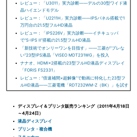
レビュー：「U3011」実力診断――デルの30型ワイド液
晶ハイエンドモデル
レビュー：「U2211H」実力診断――IPSパネル搭載で1
万円台の21.5型フルHD液晶
レビュー：「IPS226V」実力診断――イチキュッパ
で“S-IPS II”搭載の21.5型フルHD液晶
「新技術でオンリーワンを目指す」――三菱が“ブレな
い”23型IPS液晶「VISEO MDT231WG」を投入
ナナオ、HDMI×2搭載の23型フルHD液晶ディスプレイ
「FORIS FS2331」
レビュー：“倍速補間×超解像”で動画に特化した23型フ
ルHD液晶――三菱電機「RDT232WM-Z（BK）」を試す
ディスプレイ＆プリンタ販売ランキング（2011年4月18日
～4月24日）
液晶ディスプレイ
プリンタ・複合機