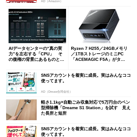
AD（Amazon）
AIデータセンターの“真の実
Ryzen 7 H255／24GBメモリ
力”を左右する「CPU」 そ
／1TBストレージのミニPC
の復権の背景にあるものと
「ACEMAGIC F5A」がタイ
は？
ムセールで41％オフの10万69
98円に
SNSアカウントを着実に成長。実はみんなココ
使ってます。
AD（Dreaw合同会社）
軽さ1.1kg×自動ごみ収集対応で5万円台のペン
型掃除機「Dreame S1 Station」を試す 見え
た長所と短所
SNSアカウントを着実に成長。実はみんなココ
使ってます。