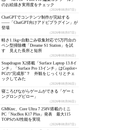
のお絵描き実用度をチェック
（2026年08月07日）
ChatGPTでコンテンツ制作が完結する
――「ChatGPT向けアドビプラグイン」が
登場
（2026年08月07日）
軽さ1.1kg×自動ごみ収集対応で5万円台の
ペン型掃除機「Dreame S1 Station」を試
す 見えた長所と短所
（2026年08月06日）
Snapdragon X2搭載「Surface Laptop 13.8イ
ンチ」「Surface Pro 13インチ」はCopilot+
PCの“完成形”？ 外観をじっくりとチェ
ックしてみた
（2026年08月06日）
寝ころびながらゲームができる「ゲーミ
ングロングピロー」
（2026年08月06日）
GMKtec、Core Ultra 7 258V搭載のミニ
PC「NucBox K17 Plus」発表 最大115
TOPSのAI性能を実現
（2026年08月07日）