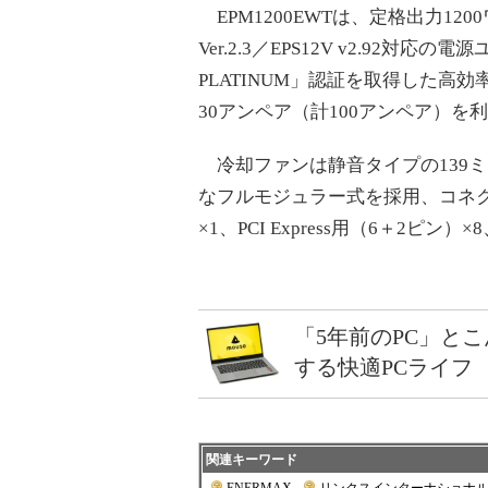
EPM1200EWTは、定格出力120
Ver.2.3／EPS12V v2.92対応の
PLATINUM」認証を取得した高
30アンペア（計100アンペア）を
冷却ファンは静音タイプの139
なフルモジュラー式を採用、コネクタ
×1、PCI Express用（6＋2ピン
「5年前のPC」と
する快適PCライフ
関連キーワード