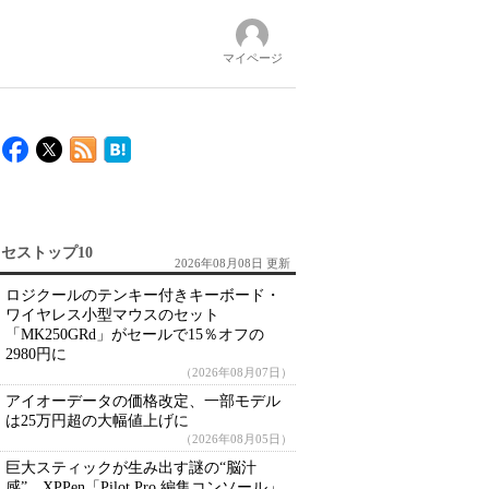
マイページ
セストップ10
2026年08月08日 更新
ロジクールのテンキー付きキーボード・
ワイヤレス小型マウスのセット
「MK250GRd」がセールで15％オフの
2980円に
（2026年08月07日）
アイオーデータの価格改定、一部モデル
は25万円超の大幅値上げに
（2026年08月05日）
巨大スティックが生み出す謎の“脳汁
感” XPPen「Pilot Pro 編集コンソール」