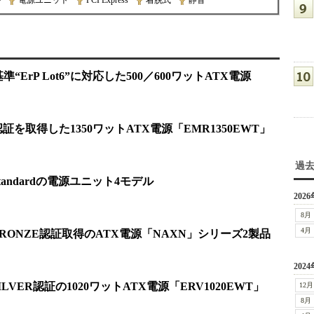
ル
|
電源ユニット
|
PCI Express
|
着脱式
|
静音
“ErP Lot6”に対応した500／600ワットATX電源
認証を取得した1350ワットATX電源「EMR1350EWT」
過
Standardの電源ユニット4モデル
2026
8月
4月
S BRONZE認証取得のATX電源「NAXN」シリーズ2製品
2024
SILVER認証の1020ワットATX電源「ERV1020EWT」
12月
8月