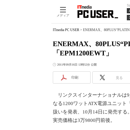
S
メディア
ITmedia PC USER
>
ENERMAX、80PLUS“PLAT
ENERMAX、80PLUS“
「EPM1200EWT」
2011年09月16日 13時52分 公開
印刷
見る
リンクスインターナショナルは9月1
なる1200ワットATX電源ユニット「
扱いを発表、10月14日に発売す
実売価格は3万9800円前後。