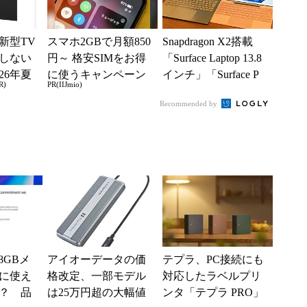
新型TV
スマホ2GBで月額850
Snapdragon X2搭載
しない
円～ 格安SIMをお得
「Surface Laptop 13.8
26年夏
に使うキャンペーン
インチ」「Surface P
R)
PR(IIJmio)
ル
実施中！
r...
Recommended by
は8GBメ
アイオーデータの価
テプラ、PC接続にも
に使え
格改定、一部モデル
対応したラベルプリ
？ 品
は25万円超の大幅値
ンタ「テプラ PRO」