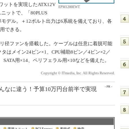
0ワットを実現したATX12V
EPM1200EWT
電源ユニットで、「80PLUS
効率モデル。＋12ボルト出力は6系統を備えており、各
利用できる。
ミリ径ファンを搭載した。ケーブルは任意に着脱可能
はメイン24ピン×1、CPU補助8ピン／4ピン×2／
）×8、SATA用×14、ペリフェラル用×10などを備えた。
Copyright © ITmedia, Inc. All Rights Reserved.
- PR -
こんなに違う！予算10万円台前半で実現