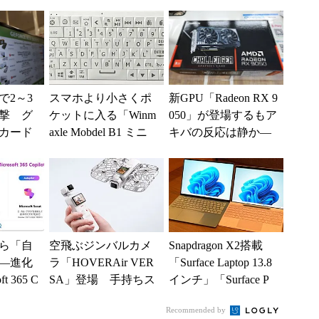
り組み
上げに
新モデル
..
で2～3
スマホより小さくポ
新GPU「Radeon RX 9
撃 グ
ケットに入る「Winm
050」が登場するもア
カード
axle Mobdel B1 ミニ
キバの反応は静か―
ッシュ
ワイヤレス キーボー
―2026年8月最新パー
入制限
ド」...
ツ事...
ら「自
空飛ぶジンバルカメ
Snapdragon X2搭載
―進化
ラ「HOVERAir VER
「Surface Laptop 13.8
t 365 C
SA」登場 手持ちス
インチ」「Surface P
新機能とエ
タイルからカメラド
r...
Recommended by
ローンに合体変形