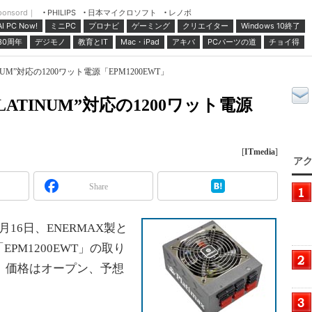
ponsord｜
日本マイクロソフト
レノボ
PHILIPS
ミニPC
プロナビ
ゲーミング
クリエイター
Windows 10終了
AI PC Now!
30周年
デジモノ
教育とIT
Mac・iPad
アキバ
PCパーツの道
チョイ得
INUM”対応の1200ワット電源「EPM1200EWT」
PLATINUM”対応の1200ワット電源
[
ITmedia
]
アク
Share
6日、ENERMAX製と
EPM1200EWT」の取り
る。価格はオープン、予想