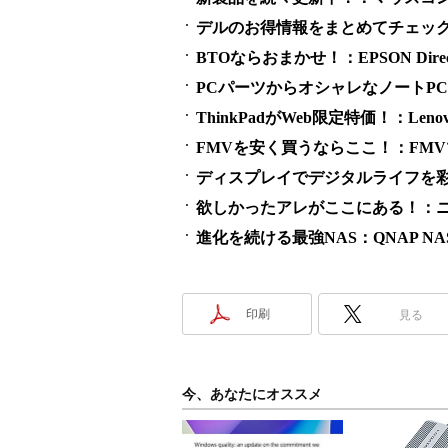
デルのお得情報をまとめてチェック！：
BTOならおまかせ！：EPSON Direct 
PCパーツからオシャレなノートPCまで：
ThinkPadがWeb限定特価！：Lenovo
FMVを安く買うならここ！：FM
ディスプレイでデジタルライフを彩
欲しかったアレがここにある！：ニ
進化を続ける最強NAS：QNAP NAS 
印刷
見る
今、あなたにオススメ