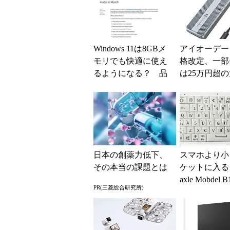
Windows 11は8GBメ
アイオーデー
モリでも快適に使え
格改定、一部
るようになる？ 品
は25万円超
質向上への取り組み
上げに
と「26H2」に...
日本の創薬力低下、
スマホより小
その本当の課題とは
ケットに入る「
axle Mobdel 
PR(三菱総合研究所)
ワイヤレス 
ド」...