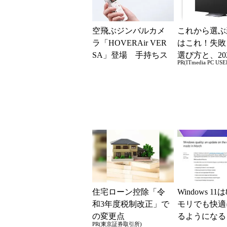
空飛ぶジンバルカメ
これから選ぶ
ラ「HOVERAir VER
はこれ！失敗
SA」登場 手持ちス
選び方と、20
PR(ITmedia PC USE
タイルからカメラド
の一押しモデ
ローンに合体変形
住宅ローン控除「令
Windows 11
和3年度税制改正」で
モリでも快適
の変更点
るようになる
PR(東京証券取引所)