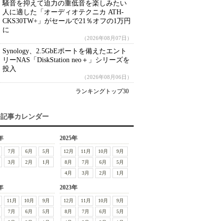
騒音を抑えて迫力の重低音を楽しみたい
人に適した「オーディオテクニカ ATH-
CKS30TW+」がセールで21％オフの1万円
に
（2026年08月07日）
Synology、2.5GbEポートを備えたエント
リーNAS「DiskStation neo＋」シリーズを
投入
（2026年08月06日）
ランキングトップ30
去記事カレンダー
年
2025年
7月
6月
5月
12月
11月
10月
9月
3月
2月
1月
8月
7月
6月
5月
4月
3月
2月
1月
年
2023年
11月
10月
9月
12月
11月
10月
9月
7月
6月
5月
8月
7月
6月
5月