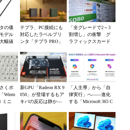
タの価
テプラ、PC接続にも
「全グレードで2～3
モデル
対応したラベルプリ
割増し」の衝撃 グ
の大幅値
ンタ「テプラ PRO」
ラフィックスカード
新モデル
の値上がりラッシュ
でアキバの購入制限
が深刻化
さくポ
新GPU「Radeon RX 9
「人主導」から「自
Winm
050」が登場するもア
律実行」へ――進化
B1 ミニ
キバの反応は静か―
する「Microsoft 365 C
キーボー
―2026年8月最新パー
opilot」の新機能とエ
ツ事...
ー...