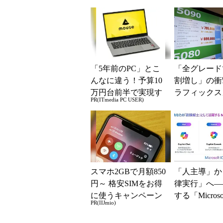
質向上への取
と「26H2」に.
「5年前のPC」とこ
「全グレード
んなに違う！予算10
割増し」の衝
万円台前半で実現す
ラフィックス
PR(ITmedia PC USER)
る快適PCライフ
の値上がりラ
でアキバの購
が深刻化
スマホ2GBで月額850
「人主導」か
円～ 格安SIMをお得
律実行」へ―
に使うキャンペーン
する「Microsof
PR(IIJmio)
実施中！
opilot」の
ー...