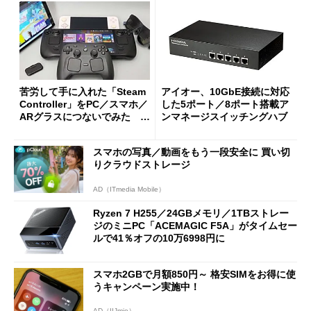
苦労して手に入れた「Steam
アイオー、10GbE接続に対応
Controller」をPC／スマホ／
した5ポート／8ポート搭載ア
ARグラスにつないでみた ゲ
ンマネージスイッチングハブ
ーム体験や実用性は？
スマホの写真／動画をもう一段安全に 買い切
りクラウドストレージ
AD（ITmedia Mobile）
Ryzen 7 H255／24GBメモリ／1TBストレー
ジのミニPC「ACEMAGIC F5A」がタイムセー
ルで41％オフの10万6998円に
スマホ2GBで月額850円～ 格安SIMをお得に使
うキャンペーン実施中！
AD（IIJmio）