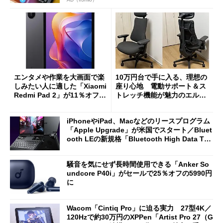
エンタメや作業を大画面で楽
10万円台で手に入る、理想の
しみたい人に適した「Xiaomi
座り心地 電動サポート＆ス
Redmi Pad 2」が11％オフの
トレッチ機能が魅力のエルゴ
2万4980円に
ノミクスチェア「LiberNovo
Omni Gen」を試す
iPhoneやiPad、Macなどのリースプログラム
「Apple Upgrade」が米国でスタート／Bluet
ooth LEの新規格「Bluetooth High Data Thr
oughput」が明...
騒音を気にせず長時間使用できる「Anker So
undcore P40i」がセールで25％オフの5990円
に
Wacom「Cintiq Pro」に迫る実力 27型4K／
120Hzで約30万円のXPPen「Artist Pro 27（G