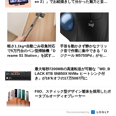
en 2）」でお絵描きして分かった魅力と妥協
点
軽さ1.1kg×自動ごみ収集対応
手首を動かさず静かなクリッ
で5万円台のペン型掃除機「D
ク音で作業に集中できる「ロ
reame S1 Station」を試す
ジクール M575SPd」がセー
見えた長所と短所
ルで33％オフの5280円に
最大毎秒7200MBの高速転送が可能な「WD_B
LACK 8TB SN850X NVMe ヒートシンク付
き」が18％オフの17万5087円に
FIIO、スティック型デザイン筐体を採用したポ
ータブルオーディオプレーヤー
Recommended by