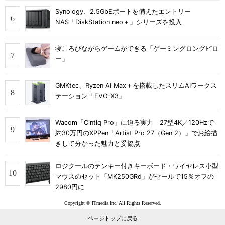
Synology、2.5GbEポートを備えたエントリー
NAS「DiskStation neo＋」シリーズを投入
寝ころびながらゲームができる「ゲーミングロングピロ
ー」
GMKtec、Ryzen AI Max＋を搭載したスリムAIワークス
テーション「EVO-X3」
Wacom「Cintiq Pro」に迫る実力 27型4K／120Hzで
約30万円のXPPen「Artist Pro 27（Gen 2）」でお絵描
きして分かった魅力と妥協点
ロジクールのテンキー付きキーボード・ワイヤレス小型
マウスのセット「MK250GRd」がセールで15％オフの
2980円に
Copyright © ITmedia Inc. All Rights Reserved.
ページトップに戻る