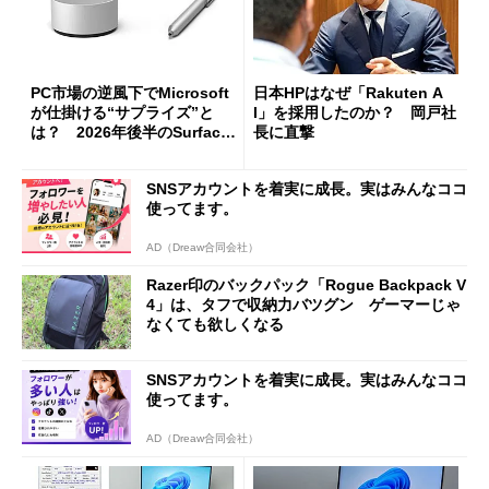
PC市場の逆風下でMicrosoft
日本HPはなぜ「Rakuten A
が仕掛ける“サプライズ”と
I」を採用したのか？ 岡戸社
は？ 2026年後半のSurface
長に直撃
新製品を予想する
SNSアカウントを着実に成長。実はみんなココ
使ってます。
AD（Dreaw合同会社）
Razer印のバックパック「Rogue Backpack V
4」は、タフで収納力バツグン ゲーマーじゃ
なくても欲しくなる
SNSアカウントを着実に成長。実はみんなココ
使ってます。
AD（Dreaw合同会社）