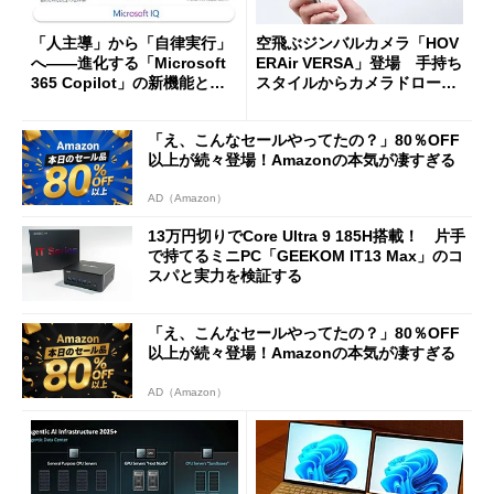
「人主導」から「自律実行」
空飛ぶジンバルカメラ「HOV
へ――進化する「Microsoft
ERAir VERSA」登場 手持ち
365 Copilot」の新機能とエ
スタイルからカメラドローン
ージェントAIの現在地
に合体変形
「え、こんなセールやってたの？」80％OFF
以上が続々登場！Amazonの本気が凄すぎる
AD（Amazon）
13万円切りでCore Ultra 9 185H搭載！ 片手
で持てるミニPC「GEEKOM IT13 Max」のコ
スパと実力を検証する
「え、こんなセールやってたの？」80％OFF
以上が続々登場！Amazonの本気が凄すぎる
AD（Amazon）