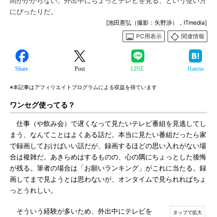
間がかからない。外出中にちょっとテレビを見る、という使い方
にぴったりだ。
[池田憲弘（撮影：矢野渉），ITmedia]
PC用表示
関連情報
Share
Post
LINE
Hatena
※本記事はアフィリエイトプログラムによる収益を得ています
ワンセグ使ってる？
仕事（や飲み会）で遅くなって見たいテレビ番組を見逃してし
まう、なんてことはよくある話だ。本当に見たい番組だったら家
で録画しておけばいい話だが、録画するほどの思い入れがない場
合は複雑だ。あきらめはするものの、心の隅にちょっとした後悔
が残る。筆者の場合は「お願いランキング」がこれに当たる。録
画してまで見ようとは思わないが、オンタイムで見られればちょ
っとうれしい。
そういう経験が多いため、外出中にテレビを