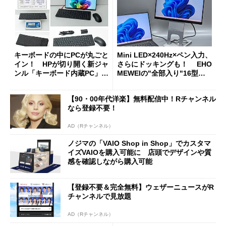
キーボードの中にPCが丸ごと
Mini LED×240Hz×ペン入力、
イン！ HPが切り開く新ジャ
さらにドッキングも！ EHO
ンル「キーボード内蔵PC」の
MEWEIの"全部入り"16型モ
使い勝手を徹底検証
バイルディスプレイ「TM-16
0PW」徹底レビュー
【90・00年代洋楽】無料配信中！Rチャンネル
なら登録不要！
AD（Rチャンネル）
ノジマの「VAIO Shop in Shop」でカスタマ
イズVAIOを購入可能に 店頭でデザインや質
感を確認しながら購入可能
【登録不要＆完全無料】ウェザーニュースがR
チャンネルで見放題
AD（Rチャンネル）