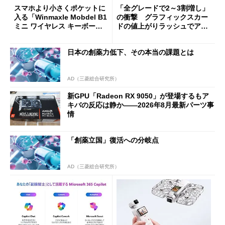
スマホより小さくポケットに
「全グレードで2～3割増し」
入る「Winmaxle Mobdel B1
の衝撃 グラフィックスカー
ミニ ワイヤレス キーボー
ドの値上がりラッシュでアキ
ド」がセールで10％オフの37
バの購入制限が深刻化
94円に
日本の創薬力低下、その本当の課題とは
AD（三菱総合研究所）
新GPU「Radeon RX 9050」が登場するもア
キバの反応は静か――2026年8月最新パーツ事
情
「創薬立国」復活への分岐点
AD（三菱総合研究所）