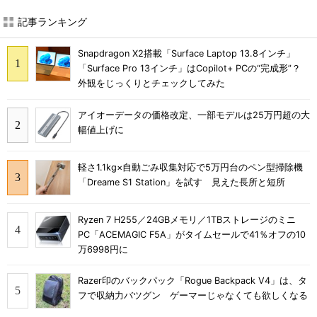
記事ランキング
Snapdragon X2搭載「Surface Laptop 13.8インチ」
「Surface Pro 13インチ」はCopilot+ PCの“完成形”？
外観をじっくりとチェックしてみた
アイオーデータの価格改定、一部モデルは25万円超の大
幅値上げに
軽さ1.1kg×自動ごみ収集対応で5万円台のペン型掃除機
「Dreame S1 Station」を試す 見えた長所と短所
Ryzen 7 H255／24GBメモリ／1TBストレージのミニ
PC「ACEMAGIC F5A」がタイムセールで41％オフの10
万6998円に
Razer印のバックパック「Rogue Backpack V4」は、タ
フで収納力バツグン ゲーマーじゃなくても欲しくなる