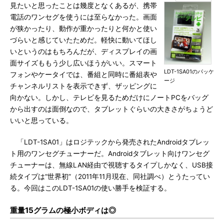
見たいと思ったことは幾度となくあるが、携帯
電話のワンセグを使うには至らなかった。画面
が狭かったり、動作が重かったりと何かと使い
づらいと感じていたためだ。軽快に動いてほし
いというのはもちろんだが、ディスプレイの画
面サイズももう少し広いほうがいい。スマート
LDT-1SA01のパッケ
フォンやケータイでは、番組と同時に番組表や
ージ
チャンネルリストを表示できず、ザッピングに
向かない。しかし、テレビを見るためだけにノートPCをバッグ
から出すのは面倒なので、タブレットぐらいの大きさがちょうど
いいと思っている。
「LDT-1SA01」はロジテックから発売されたAndroidタブレッ
ト用のワンセグチューナーだ。Androidタブレット向けワンセグ
チューナーは、無線LAN経由で視聴するタイプしかなく、USB接
続タイプは“世界初”（2011年11月現在、同社調べ）とうたってい
る。今回はこのLDT-1SA01の使い勝手を検証する。
重量15グラムの極小ボディは◎