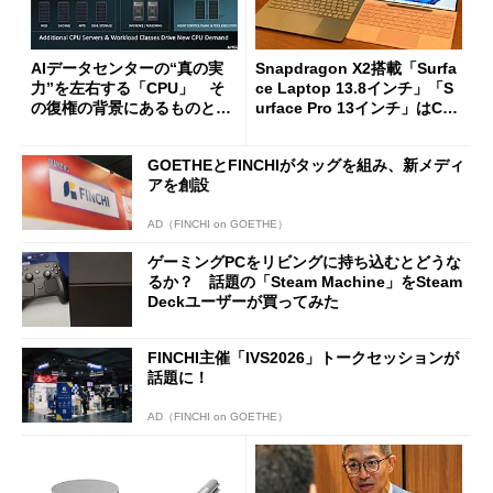
AIデータセンターの“真の実
Snapdragon X2搭載「Surfa
力”を左右する「CPU」 そ
ce Laptop 13.8インチ」「S
の復権の背景にあるものと
urface Pro 13インチ」はCop
は？
ilot+ PCの“完成形”？ 外観
をじっくりとチェックしてみ
GOETHEとFINCHIがタッグを組み、新メディ
た
アを創設
AD（FINCHI on GOETHE）
ゲーミングPCをリビングに持ち込むとどうな
るか？ 話題の「Steam Machine」をSteam
Deckユーザーが買ってみた
FINCHI主催「IVS2026」トークセッションが
話題に！
AD（FINCHI on GOETHE）