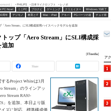
ponsord｜
日本マイクロソフト
レノボ
PHILIPS
ミニPC
プロナビ
ゲーミング
クリエイター
Windows 10終了
AI PC Now!
30周年
デジモノ
教育とIT
Mac・iPad
アキバ
PCパーツの道
チョイ得
「Aero Stream」にSLI構成採用ハイスペックモデルを追加
トップ「Aero Stream」にSLI構成採
を追加
[
ITmedia
]
アク
Share
roject Whiteは3月
 Stream」のラインアッ
tream RA9J-
-K41/ZS」を追加、本日より販
マイズに対応、標準構成価