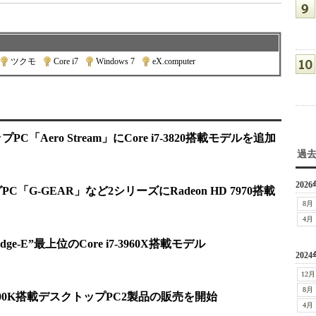
ツクモ
|
Core i7
|
Windows 7
|
eX.computer
C「Aero Stream」にCore i7-3820搭載モデルを追加
過
2026
C「G-GEAR」など2シリーズにRadeon HD 7970搭載
8月
4月
idge-E”最上位のCore i7-3960X搭載モデル
2024
12月
8月
7-2700K搭載デスクトップPC2製品の販売を開始
4月