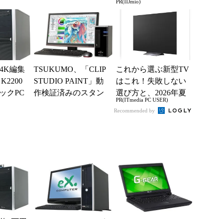
PR(IIJmio)
デル
売
実施中！
、4K編集
TSUKUMO、「CLIP
これから選ぶ新型TV
K2200
STUDIO PAINT」動
はこれ！失敗しない
ックPC
作検証済みのスタン
選び方と、2026年夏
PR(ITmedia PC USER)
ダードデスクトップ
の一押しモデル
Recommended by