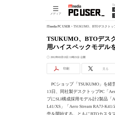
S
メディア
ITmedia PC USER
>
TSUKUMO、BTOデスクトップ
TSUKUMO、BTOデスク
用ハイスペックモデル
2012年03月13日 11時21分 公開
印刷
見る
PCショップ「TSUKUMO」を経営するP
13日、同社製デスクトップPC「Aero
プにSLI構成採用モデル計2製品「Aero S
L41/XS」「Aero Stream RA7J
売を開始する。ともにBTOカスタ