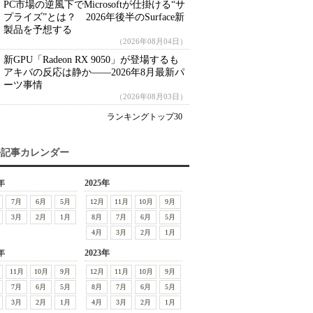
PC市場の逆風下でMicrosoftが仕掛ける“サ
プライズ”とは？ 2026年後半のSurface新
製品を予想する
（2026年08月04日）
新GPU「Radeon RX 9050」が登場するも
アキバの反応は静か――2026年8月最新パ
ーツ事情
（2026年08月03日）
ランキングトップ30
去記事カレンダー
年
2025年
7月
6月
5月
12月
11月
10月
9月
3月
2月
1月
8月
7月
6月
5月
4月
3月
2月
1月
年
2023年
11月
10月
9月
12月
11月
10月
9月
7月
6月
5月
8月
7月
6月
5月
3月
2月
1月
4月
3月
2月
1月