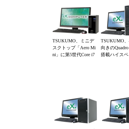
Cを発売
GEAR」新モ
TSUKUMO、ミニデ
TSUKUMO
スクトップ「Aero Mi
向きのQuadro 
ni」に第5世代Core i7
搭載ハイスペ
搭載モデルを追加