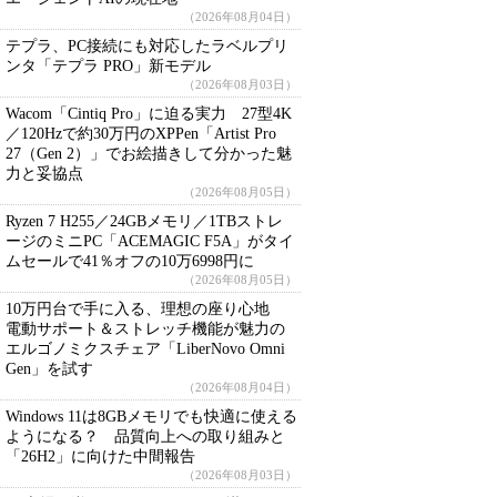
（2026年08月04日）
テプラ、PC接続にも対応したラベルプリ
ンタ「テプラ PRO」新モデル
（2026年08月03日）
Wacom「Cintiq Pro」に迫る実力 27型4K
／120Hzで約30万円のXPPen「Artist Pro
27（Gen 2）」でお絵描きして分かった魅
力と妥協点
（2026年08月05日）
Ryzen 7 H255／24GBメモリ／1TBストレ
ージのミニPC「ACEMAGIC F5A」がタイ
ムセールで41％オフの10万6998円に
（2026年08月05日）
10万円台で手に入る、理想の座り心地
電動サポート＆ストレッチ機能が魅力の
エルゴノミクスチェア「LiberNovo Omni
Gen」を試す
（2026年08月04日）
Windows 11は8GBメモリでも快適に使える
ようになる？ 品質向上への取り組みと
「26H2」に向けた中間報告
（2026年08月03日）