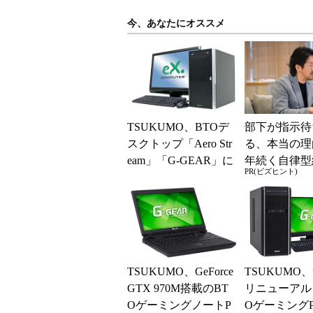
今、あなたにオススメ
TSUKUMO、BTOデ
部下が指示待
スクトップ「Aero Str
る、本当の理
eam」「G-GEAR」に
年続く自律型
PR(ビズヒント)
GeForce GTX...
共通する「3
素」
TSUKUMO、GeForce
TSUKUMO
GTX 970M搭載のBT
リニューアル
OゲーミングノートP
OゲーミングP