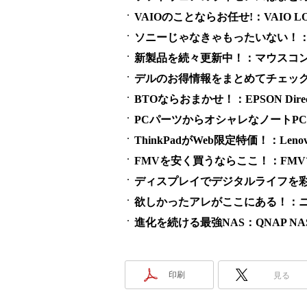
VAIOのことならお任せ!：VAIO LO
ソニーじゃなきゃもったいない！：SO
新製品を続々更新中！：マウスコ
デルのお得情報をまとめてチェック！：
BTOならおまかせ！：EPSON Direct 
PCパーツからオシャレなノートPCまで：
ThinkPadがWeb限定特価！：Lenovo
FMVを安く買うならここ！：FM
ディスプレイでデジタルライフを彩
欲しかったアレがここにある！：ニ
進化を続ける最強NAS：QNAP NAS 
印刷
見る