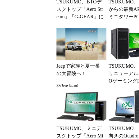
TSUKUMO、BTOデ
TSUKUMO
スクトップ「Aero Str
からの最新A
eam」「G-GEAR」に
ミニタワーP
GeForce GTX...
Jeepで家族と夏一番
TSUKUMO
の大冒険へ！
リニューアル
OゲーミングP
PR(Jeep Japan)
GEAR」新モ
TSUKUMO、ミニデ
TSUKUMO
スクトップ「Aero Mi
向きのQuadro 