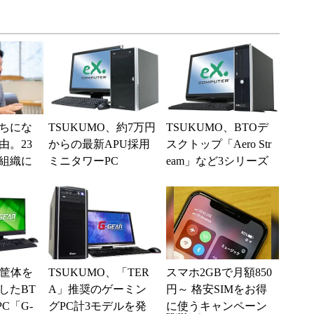
ちにな
TSUKUMO、約7万円
TSUKUMO、BTOデ
由。23
からの最新APU採用
スクトップ「Aero Str
組織に
ミニタワーPC
eam」など3シリーズ
つの要
に「Office Prem...
、筐体を
TSUKUMO、「TER
スマホ2GBで月額850
したBT
A」推奨のゲーミン
円～ 格安SIMをお得
C「G-
グPC計3モデルを発
に使うキャンペーン