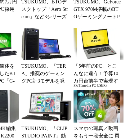
、約7万円
TSUKUMO、BTOデ
TSUKUMO、GeForce
PU採用
スクトップ「Aero Str
GTX 970M搭載のBT
C
eam」など3シリーズ
OゲーミングノートP
に「Office Prem...
Cを発売
、筐体を
TSUKUMO、「TER
「5年前のPC」とこ
したBT
A」推奨のゲーミン
んなに違う！予算10
C「G-
グPC計3モデルを発
万円台前半で実現す
PR(ITmedia PC USER)
デル
売
る快適PCライフ
、4K編集
TSUKUMO、「CLIP
スマホの写真／動画
K2200
STUDIO PAINT」動
をもう一段安全に 買