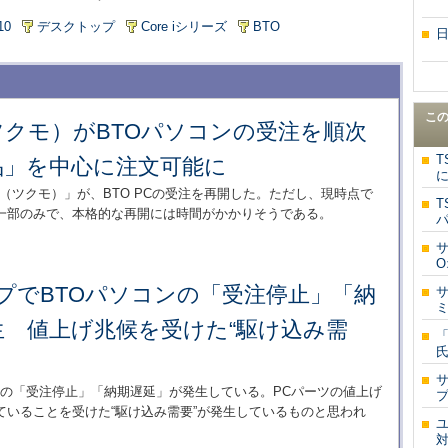
10
デスクトップ
Core iシリーズ
BTO
こ
（ツクモ）がBTOパソコンの受注を順次
T
品」を中心に注文可能に
に
O（ツクモ）」が、BTO PCの受注を再開した。ただし、現時点で
T
一部のみで、本格的な再開には時間がかかりそうである。
パ
サ
O
プでBTOパソコンの「受注停止」「納
サ
ミ
生 値上げ兆候を受けた“駆け込み需
氏
サ
ンの「受注停止」「納期遅延」が発生している。PCパーツの値上げ
プ
いることを受けた“駆け込み需要”が発生しているものと思われ
ユ
対