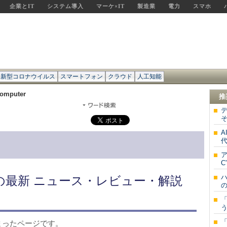
企業とIT
システム導入
マーケ×IT
製造業
電力
スマホ
新型コロナウイルス
スマートフォン
クラウド
人工知能
computer
推
そ
A
代
C
ハ
」関連の最新 ニュース・レビュー・解説
の
「
う
が集まったページです。