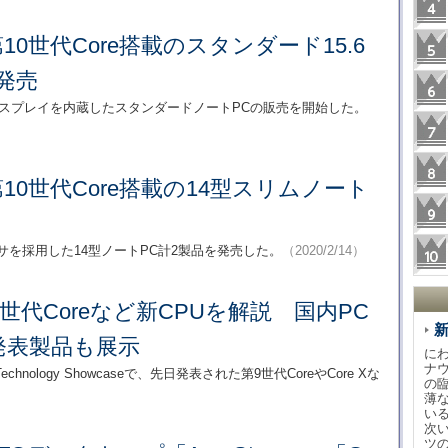
第10世代Core搭載のスタンダード15.6
発売
HD液晶ディスプレイを内蔵したスタンダードノートPCの販売を開始した。
第10世代Core搭載の14型スリムノート
eプロセッサを採用した14型ノートPC計2製品を発売した。
（2020/2/14）
世代Coreなど新CPUを解説 国内PC
発表製品も展示
に
ナ
logy Showcaseで、先日発表された第9世代CoreやCore Xな
の
薄
い
次
ツ