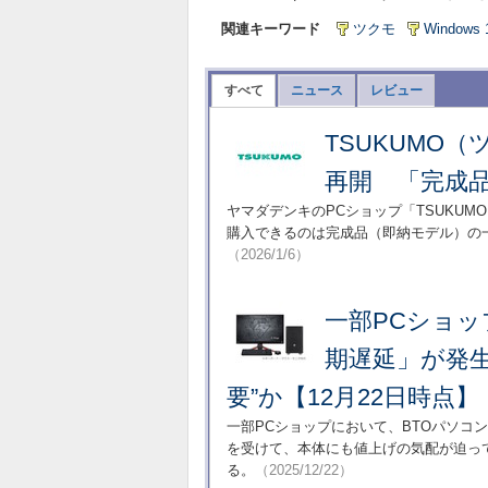
関連キーワード
ツクモ
Windows 
すべて
ニュース
レビュー
TSUKUMO
再開 「完成
ヤマダデンキのPCショップ「TSUKUM
購入できるのは完成品（即納モデル）の
（2026/1/6）
一部PCショッ
期遅延」が発
要”か【12月22日時点】
一部PCショップにおいて、BTOパソコ
を受けて、本体にも値上げの気配が迫って
る。
（2025/12/22）