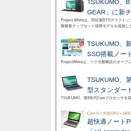
TSUKUMO、B
GEAR」に新
Project Whiteは、同社製BTOデスクト
製最新チップセット採用モデルを追加し
TSUKUMO
SSD搭載ノー
ProjectWhiteは、ツクモ新橋店のオ
TSUKUMO、
型スタンダー
TSUKUMO、第8世代Coreプロセッサを
Core i5＋外部GPU＋240
超快適ノート