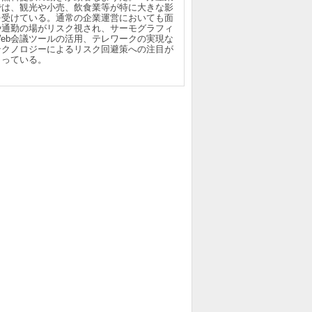
では、観光や小売、飲食業等が特に大きな影
を受けている。通常の企業運営においても面
や通勤の場がリスク視され、サーモグラフィ
Web会議ツールの活用、テレワークの実現な
テクノロジーによるリスク回避策への注目が
まっている。