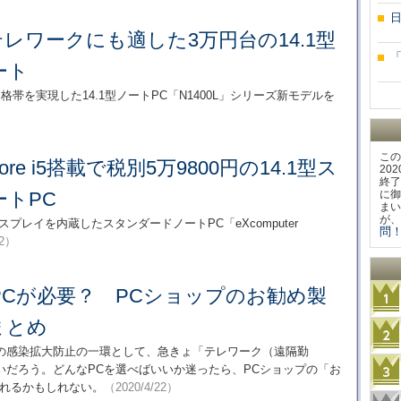
テレワークにも適した3万円台の14.1型
ート
リー価格帯を実現した14.1型ノートPC「N1400L」シリーズ新モデルを
この
ore i5搭載で税別5万9800円の14.1型ス
20
終了
トPC
に御
まい
が、
液晶ディスプレイを内蔵したスタンダードノートPC「eXcomputer
問！
/2）
PCが必要？ PCショップのお勧め製
まとめ
の感染拡大防止の一環として、急きょ「テレワーク（遠隔勤
いだろう。どんなPCを選べばいいか迷ったら、PCショップの「お
なれるかもしれない。
（2020/4/22）