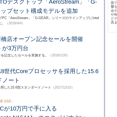
TOデスクトップ「AeroStream」「G-
面
響
チップセット構成モデルを追加
会
や
ップPC「AeroStream」「G-GEAR」シリーズのラインアップにIntel
ど
高
た。
（2018/4/4）
、新橋店オープン記念セールを開催
トが3万円台
ープンを記念したセールを実施する。
（2018/1/26）
第8世代Coreプロセッサを採用した15.6
ドノート
採用した15.6型スタンダードノート
（2017/12/15）
GB SSD：
PCが10万円で手に入る