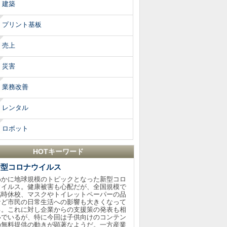
建築
プリント基板
売上
災害
業務改善
レンタル
ロボット
HOTキーワード
新型コロナウイルス
わかに地球規模のトピックとなった新型コロ
ウイルス。健康被害も心配だが、全国規模で
臨時休校、マスクやトイレットペーパーの品
など市民の日常生活への影響も大きくなって
る。これに対し企業からの支援策の発表も相
いでいるが、特に今回は子供向けのコンテン
の無料提供の動きが顕著なようだ。一方産業