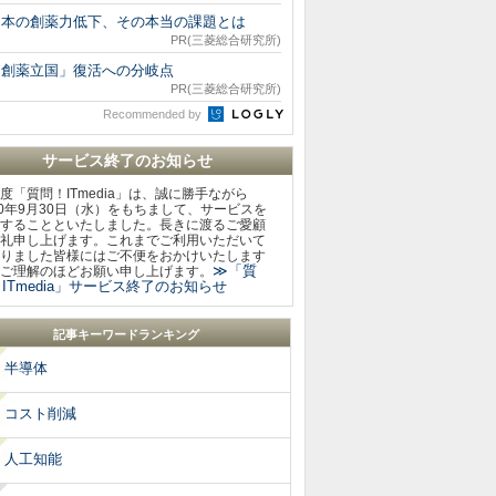
日本の創薬力低下、その本当の課題とは
PR(三菱総合研究所)
「創薬立国」復活への分岐点
PR(三菱総合研究所)
Recommended by
サービス終了のお知らせ
度「質問！ITmedia」は、誠に勝手ながら
20年9月30日（水）をもちまして、サービスを
することといたしました。長きに渡るご愛顧
礼申し上げます。これまでご利用いただいて
りました皆様にはご不便をおかけいたします
≫「質
ご理解のほどお願い申し上げます。
ITmedia」サービス終了のお知らせ
記事キーワードランキング
半導体
コスト削減
人工知能