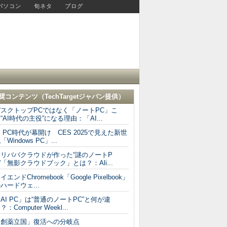
パソコン
旬ネタ
ブログ
奨コンテンツ（
TechTargetジャパン
提供）
デスクトップPCではなく「ノートPC」こ
“AI時代の主役”になる理由：「AI...
I PC時代が幕開け CES 2025で見えた新世
「Windows PC」...
アリババクラウドが作った“謎のノートP
”「無影クラウドブック」とは？：Ali...
イエンドChromebook「Google Pixelbook」
ハードウェ...
AI PC」は“普通のノートPC”と何が違
？：Computer Weekl...
「創薬立国」復活への分岐点