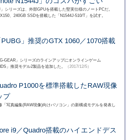
er note N1544J」のコスパがすごい
e N1544J」シリーズは、外部GPUを搭載した堅実仕様のノートPCだ。
 MX150、240GB SSDを搭載した「N1544J-510/T」を試す。
PUBG」推奨のGTX 1060／1070搭載
グPC「G-GEAR」シリーズのラインアップにオンラインゲーム
ROUNDS」推奨モデル2製品を追加した。
（2017/12/5）
uadro P1000を標準搭載したRAW現像
ップ
一氏監修「写真編集(RAW現像)向けパソコン」の新構成モデルを発表し
ore i9／Quadro搭載のハイエンドデス