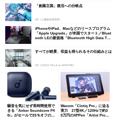
Omni Gen」を試す
「創薬立国」復活への分岐点
AD（三菱総合研究所）
iPhoneやiPad、Macなどのリースプログラム
「Apple Upgrade」が米国でスタート／Bluet
ooth LEの新規格「Bluetooth High Data Thr
oughput」が明...
すべてが絶景、収益も得られるその仕組みとは
AD（COCO VILLA on GOETHE）
騒音を気にせず長時間使用で
Wacom「Cintiq Pro」に迫る
きる「Anker Soundcore P4
実力 27型4K／120Hzで約3
0i」がセールで25％オフの59
0万円のXPPen「Artist Pro 2