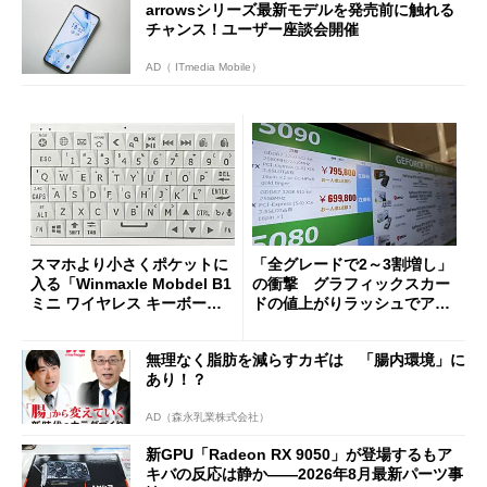
arrowsシリーズ最新モデルを発売前に触れる
チャンス！ユーザー座談会開催
AD（ ITmedia Mobile）
スマホより小さくポケットに
「全グレードで2～3割増し」
入る「Winmaxle Mobdel B1
の衝撃 グラフィックスカー
ミニ ワイヤレス キーボー
ドの値上がりラッシュでアキ
ド」がセールで10％オフの37
バの購入制限が深刻化
94円に
無理なく脂肪を減らすカギは 「腸内環境」に
あり！？
AD（森永乳業株式会社）
新GPU「Radeon RX 9050」が登場するもア
キバの反応は静か――2026年8月最新パーツ事