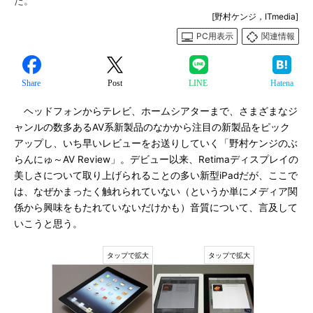
た。
[野村ケンジ，ITmedia]
PC用表示
関連情報
Share
Post
LINE
Hatena
ヘッドフォンからテレビ、ホームシアターまで、さまざまなジ
ャンルの数多あるAV系新製品のなかから注目の新製品をピック
アップし、いち早いレビューをお送りしていく「野村ケンジのぶ
らんにゅ～AV Review」。デビュー以来、Retimaディスプレイの
美しさについて取り上げられることの多い新型iPadだが、ここで
は、なぜかまったく触れられていない（というか単にメディア関
係から興味をもたれていないだけかも）音質について、言及して
いこうと思う。