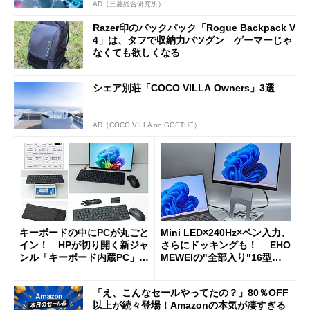
AD（三菱総合研究所）
Razer印のバックパック「Rogue Backpack V
4」は、タフで収納力バツグン ゲーマーじゃ
なくても欲しくなる
シェア別荘「COCO VILLA Owners」3選
AD（COCO VILLA on GOETHE）
キーボードの中にPCが丸ごと
Mini LED×240Hz×ペン入力、
イン！ HPが切り開く新ジャ
さらにドッキングも！ EHO
ンル「キーボード内蔵PC」の
MEWEIの"全部入り"16型モ
使い勝手を徹底検証
バイルディスプレイ「TM-16
0PW」徹底レビュー
「え、こんなセールやってたの？」80％OFF
以上が続々登場！Amazonの本気が凄すぎる