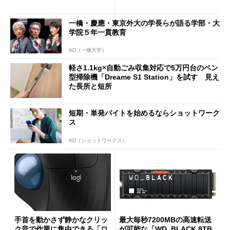
90円に
7（Gen 2）」でお絵描きして
分かった魅力と妥協点
一橋・慶應・東京外大の学長らが語る学部・大
学院５年一貫教育
AD（一橋大学）
軽さ1.1kg×自動ごみ収集対応で5万円台のペン
型掃除機「Dreame S1 Station」を試す 見え
た長所と短所
短期・単発バイトを始めるならショットワーク
ス
AD（ショットワークス）
手首を動かさず静かなクリッ
最大毎秒7200MBの高速転送
ク音で作業に集中できる「ロ
が可能な「WD_BLACK 8TB