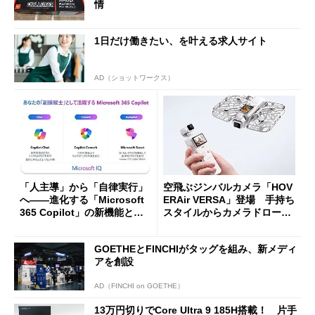
情
1日だけ働きたい、を叶える求人サイト
AD（ショットワークス）
「人主導」から「自律実行」
空飛ぶジンバルカメラ「HOV
へ――進化する「Microsoft
ERAir VERSA」登場 手持ち
365 Copilot」の新機能とエ
スタイルからカメラドローン
ージェントAIの現在地
に合体変形
GOETHEとFINCHIがタッグを組み、新メディ
アを創設
AD（FINCHI on GOETHE）
13万円切りでCore Ultra 9 185H搭載！ 片手