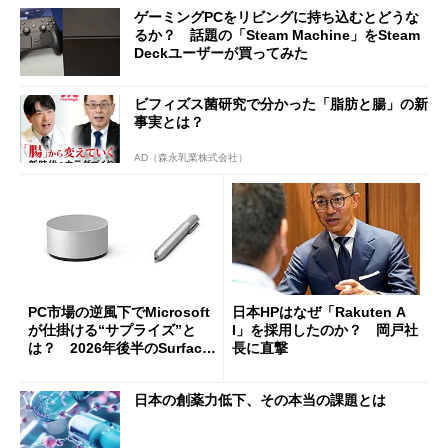
ゲーミングPCをリビングに持ち込むとどうな
るか？ 話題の「Steam Machine」をSteam
Deckユーザーが買ってみた
ビフィズス菌研究で分かった「脂肪と腸」の新
事実とは？
AD（森永乳業株式会社）
PC市場の逆風下でMicrosoft
日本HPはなぜ「Rakuten A
が仕掛ける“サプライズ”と
I」を採用したのか？ 岡戸社
は？ 2026年後半のSurface
長に直撃
新製品を予想する
日本の創薬力低下、その本当の課題とは