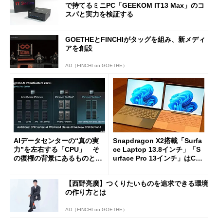
で持てるミニPC「GEEKOM IT13 Max」のコ
スパと実力を検証する
GOETHEとFINCHIがタッグを組み、新メディ
アを創設
AD（FINCHI on GOETHE）
AIデータセンターの“真の実
Snapdragon X2搭載「Surfa
力”を左右する「CPU」 そ
ce Laptop 13.8インチ」「S
の復権の背景にあるものと
urface Pro 13インチ」はCop
は？
ilot+ PCの“完成形”？ 外観
をじっくりとチェックしてみ
【西野亮廣】つくりたいものを追求できる環境
た
の作り方とは
AD（FINCHI on GOETHE）