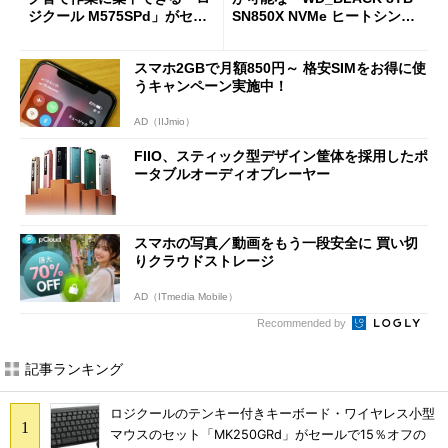
ジクール M575SPd」がセー
SN850X NVMe ヒートシンク
ルで33％オフの5280円に
付き」が18％オフの17万508
7円に
スマホ2GBで月額850円～ 格安SIMをお得に使
うキャンペーン実施中！
AD（IIJmio）
FIIO、スティック型デザイン筐体を採用したポ
ータブルオーディオプレーヤー
スマホの写真／動画をもう一段安全に 買い切
りクラウドストレージ
AD（ITmedia Mobile）
Recommended by
記事ランキング
ロジクールのテンキー付きキーボード・ワイヤレス小型
マウスのセット「MK250GRd」がセールで15％オフの