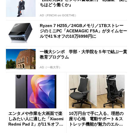
ちはどう働くか』
AD（FINCHI on GOETHE）
Ryzen 7 H255／24GBメモリ／1TBストレー
ジのミニPC「ACEMAGIC F5A」がタイムセー
ルで41％オフの10万6998円に
一橋大シンポ 学部・大学院を５年で結ぶ一貫
教育プログラム
AD（一橋大学）
エンタメや作業を大画面で楽
10万円台で手に入る、理想の
しみたい人に適した「Xiaomi
座り心地 電動サポート＆ス
Redmi Pad 2」が11％オフの
トレッチ機能が魅力のエルゴ
2万4980円に
ノミクスチェア「LiberNovo