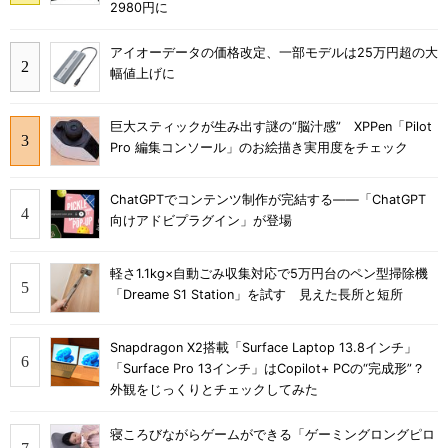
2980円に
アイオーデータの価格改定、一部モデルは25万円超の大
幅値上げに
巨大スティックが生み出す謎の“脳汁感” XPPen「Pilot
Pro 編集コンソール」のお絵描き実用度をチェック
ChatGPTでコンテンツ制作が完結する――「ChatGPT
向けアドビプラグイン」が登場
軽さ1.1kg×自動ごみ収集対応で5万円台のペン型掃除機
「Dreame S1 Station」を試す 見えた長所と短所
Snapdragon X2搭載「Surface Laptop 13.8インチ」
「Surface Pro 13インチ」はCopilot+ PCの“完成形”？
外観をじっくりとチェックしてみた
寝ころびながらゲームができる「ゲーミングロングピロ