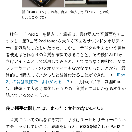
新「iPad」（左）。昨年、自腹で購入した「iPad2」と比較
したところ（右）
昨年、「iPad 2」を購入した筆者は、喜び勇んで音質面をチェ
ックし、第3世代iPod touchを大きく下回るサウンドクオリティ
ーに意気消沈したものだった。しかし、デジタル出力という裏技
を使えばそれなりの音質が確保できることと、その後にAirPlay
向けアイテムとして活用してみると、とてつもなく便利で、かつ
プレーヤーとしてのクオリティーもなかなかだったことから、最
終的には購入してよかったと結論付けることができた（→
「iPad
2」の音は裏技で生まれ変わる！？
）。あれから1年、新型iPad
は、映像面で大きく進化したものの、音質面ではいかなる変化が
訪れているのだろうか。
使い勝手に関しては、まったく文句のないレベル
音質についての話をする前に、まずはユーザビリティーについ
てチェックしていこう。結論をいうと、iOS5を導入したiPad2に