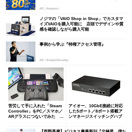
AD（Amazon）
ノジマの「VAIO Shop in Shop」でカスタマ
イズVAIOを購入可能に 店頭でデザインや質
感を確認しながら購入可能
事例から学ぶ『特権アクセス管理』
AD（KeeperSecurity）
苦労して手に入れた「Steam
アイオー、10GbE接続に対応
Controller」をPC／スマホ／
した5ポート／8ポート搭載ア
ARグラスにつないでみた ゲ
ンマネージスイッチングハブ
ーム体験や実用性は？
【西野亮廣】ビジネス書最新刊『北極星 僕た