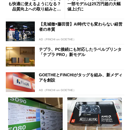
も快適に使えるようになる？
一部モデルは25万円超の大幅
品質向上への取り組みと
値上げに
「26H2」に向けた中間報告
【見城徹×藤田晋】AI時代でも変わらない経営
者の本質
AD（FINCHI on GOETHE）
テプラ、PC接続にも対応したラベルプリンタ
「テプラ PRO」新モデル
GOETHEとFINCHIがタッグを組み、新メディ
アを創設
AD（FINCHI on GOETHE）