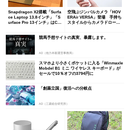
Snapdragon X2搭載「Surfa
空飛ぶジンバルカメラ「HOV
ce Laptop 13.8インチ」「S
ERAir VERSA」登場 手持ち
urface Pro 13インチ」はCop
スタイルからカメラドローン
ilot+ PCの“完成形”？ 外観
に合体変形
をじっくりとチェックしてみ
競馬予想サイトの真実、暴露します。
た
AD（他力本願運営事務局）
スマホより小さくポケットに入る「Winmaxle
Mobdel B1 ミニ ワイヤレス キーボード」が
セールで10％オフの3794円に
「創薬立国」復活への分岐点
AD（三菱総合研究所）