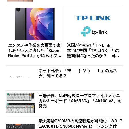
エンタメや作業を大画面で楽
米国が本社の「TP-Link」
しみたい人に適した「Xiaomi
本当に中国「TP-LINK」との
Redmi Pad 2」が11％オフの
無関係になったのか？ 日本
2万4980円に
法人に聞く
ネット死語：「ｷﾀ――(ﾟ∀ﾟ)――!!」の元ネ
タ、知ってる？
三陽合同、NuPhy製ロープロファイルメカニ
カルキーボード「Air65 V3」「Air100 V3」を
発売
最大毎秒7200MBの高速転送が可能な「WD_B
LACK 8TB SN850X NVMe ヒートシンク付