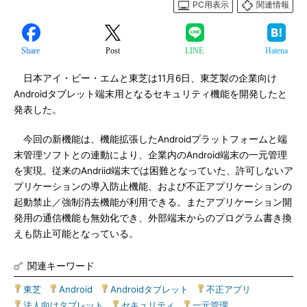
PC用表示
関連情報
Share
Post
LINE
Hatena
日本アイ・ビー・エムと東芝は11月6日、東芝製の企業向け
Androidタブレット端末用となるセキュリティ機能を開発したと
発表した。
今回の新機能は、機能拡張したAndroidプラットフォームと端
末管理ソフトとの連動により、企業内のAndroid端末の一元管理
を実現。従来のAndriid端末では困難となっていた、許可しないア
プリケーションの導入防止機能、および不正アプリケーションの
起動禁止／強制消去機能が利用できる。またアプリケーション開
発用の通信機能も無効化でき、外部端末からのプログラム書き換
えも防止可能となっている。
関連キーワード
東芝
|
Android
|
Androidタブレット
|
不正アプリ
|
法人向けタブレット
|
セキュリティ
|
一元管理