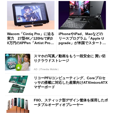
Wacom「Cintiq Pro」に迫る
iPhoneやiPad、Macなどの
実力 27型4K／120Hzで約3
リースプログラム「Apple U
0万円のXPPen「Artist Pro 2
pgrade」が米国でスタート／
7（Gen 2）」でお絵描きして
Bluetooth LEの新規格「Blu
分かった魅力と妥協点
etooth High Data Throughp
スマホの写真／動画をもう一段安全に 買い切
ut」が明...
りクラウドストレージ
AD（ITmedia Mobile）
リコーPFUコンピューティング、Coreプロセ
ッサの搭載に対応した産業向けATX/microATX
マザーボード
FIIO、スティック型デザイン筐体を採用したポ
ータブルオーディオプレーヤー