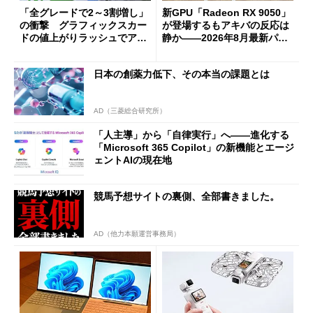
「全グレードで2～3割増し」
新GPU「Radeon RX 9050」
の衝撃 グラフィックスカー
が登場するもアキバの反応は
ドの値上がりラッシュでアキ
静か――2026年8月最新パー
バの購入制限が深刻化
ツ事情
日本の創薬力低下、その本当の課題とは
AD（三菱総合研究所）
「人主導」から「自律実行」へ――進化する
「Microsoft 365 Copilot」の新機能とエージ
ェントAIの現在地
競馬予想サイトの裏側、全部書きました。
AD（他力本願運営事務局）