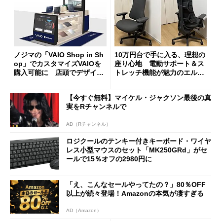
ノジマの「VAIO Shop in Sh
10万円台で手に入る、理想の
op」でカスタマイズVAIOを
座り心地 電動サポート＆ス
購入可能に 店頭でデザイン
トレッチ機能が魅力のエルゴ
や質感を確認しながら購入可
ノミクスチェア「LiberNovo
能
Omni Gen」を試す
【今すぐ無料】マイケル・ジャクソン最後の真
実をRチャンネルで
AD（Rチャンネル）
ロジクールのテンキー付きキーボード・ワイヤ
レス小型マウスのセット「MK250GRd」がセ
ールで15％オフの2980円に
「え、こんなセールやってたの？」80％OFF
以上が続々登場！Amazonの本気が凄すぎる
AD（Amazon）