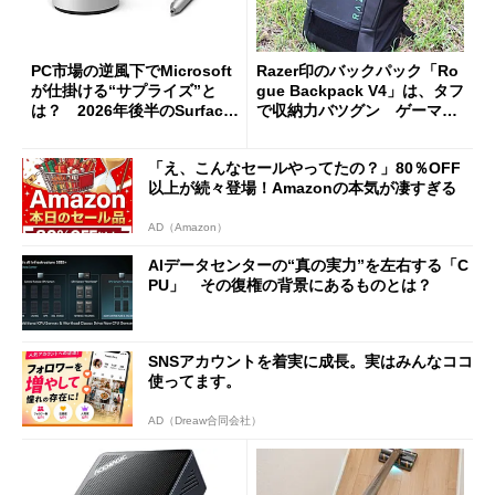
PC市場の逆風下でMicrosoft
Razer印のバックパック「Ro
が仕掛ける“サプライズ”と
gue Backpack V4」は、タフ
は？ 2026年後半のSurface
で収納力バツグン ゲーマー
新製品を予想する
じゃなくても欲しくなる
「え、こんなセールやってたの？」80％OFF
以上が続々登場！Amazonの本気が凄すぎる
AD（Amazon）
AIデータセンターの“真の実力”を左右する「C
PU」 その復権の背景にあるものとは？
SNSアカウントを着実に成長。実はみんなココ
使ってます。
AD（Dreaw合同会社）