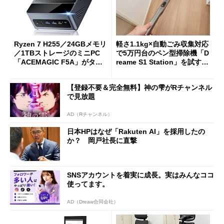
Ryzen 7 H255／24GBメモリ
軽さ1.1kg×自動ごみ収集対応
／1TBストレージのミニPC
で5万円台のペン型掃除機「D
「ACEMAGIC F5A」がタイ
reame S1 Station」を試す
ムセールで41％オフの10万69
見えた長所と短所
98円に
【登録不要＆完全無料】神の雫がRチャンネル
で見放題
AD（Rチャンネル）
日本HPはなぜ「Rakuten AI」を採用したの
か？ 岡戸社長に直撃
SNSアカウントを着実に成長。実はみんなココ
使ってます。
AD（Dreaw合同会社）