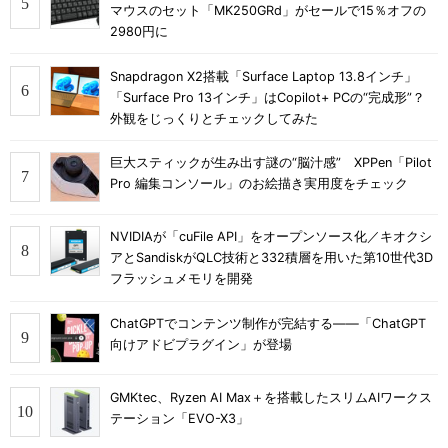
マウスのセット「MK250GRd」がセールで15％オフの
2980円に
Snapdragon X2搭載「Surface Laptop 13.8インチ」
「Surface Pro 13インチ」はCopilot+ PCの“完成形”？
外観をじっくりとチェックしてみた
巨大スティックが生み出す謎の“脳汁感” XPPen「Pilot
Pro 編集コンソール」のお絵描き実用度をチェック
NVIDIAが「cuFile API」をオープンソース化／キオクシ
アとSandiskがQLC技術と332積層を用いた第10世代3D
フラッシュメモリを開発
ChatGPTでコンテンツ制作が完結する――「ChatGPT
向けアドビプラグイン」が登場
GMKtec、Ryzen AI Max＋を搭載したスリムAIワークス
テーション「EVO-X3」