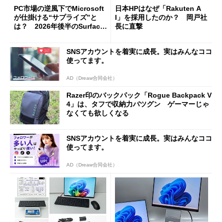
PC市場の逆風下でMicrosoft
日本HPはなぜ「Rakuten A
が仕掛ける“サプライズ”と
I」を採用したのか？ 岡戸社
は？ 2026年後半のSurface
長に直撃
新製品を予想する
SNSアカウントを着実に成長。実はみんなココ
使ってます。
AD（Dreaw合同会社）
Razer印のバックパック「Rogue Backpack V
4」は、タフで収納力バツグン ゲーマーじゃ
なくても欲しくなる
SNSアカウントを着実に成長。実はみんなココ
使ってます。
AD（Dreaw合同会社）