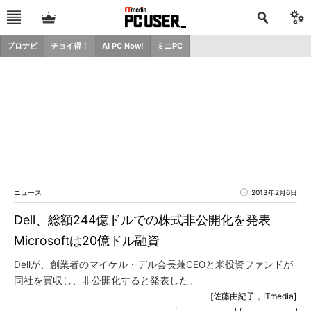
プロナビ
チョイ得！
AI PC Now!
ミニPC
ニュース
2013年2月6日
Dell、総額244億ドルでの株式非公開化を発表
Microsoftは20億ドル融資
Dellが、創業者のマイケル・デル会長兼CEOと米投資ファンドが
同社を買収し、非公開化すると発表した。
[佐藤由紀子，ITmedia]