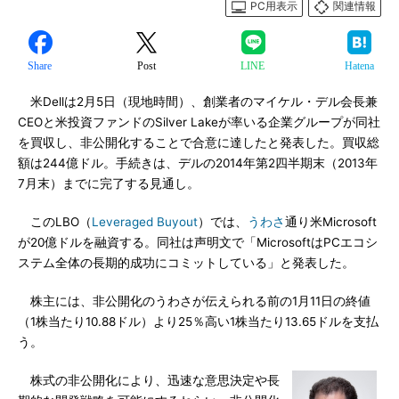
PC用表示
関連情報
Share
Post
LINE
Hatena
米Dellは2月5日（現地時間）、創業者のマイケル・デル会長兼
CEOと米投資ファンドのSilver Lakeが率いる企業グループが同社
を買収し、非公開化することで合意に達したと発表した。買収総
額は244億ドル。手続きは、デルの2014年第2四半期末（2013年
7月末）までに完了する見通し。
このLBO（
Leveraged Buyout
）では、
うわさ
通り米Microsoft
が20億ドルを融資する。同社は声明文で「MicrosoftはPCエコシ
ステム全体の長期的成功にコミットしている」と発表した。
株主には、非公開化のうわさが伝えられる前の1月11日の終値
（1株当たり10.88ドル）より25％高い1株当たり13.65ドルを支払
う。
株式の非公開化により、迅速な意思決定や長