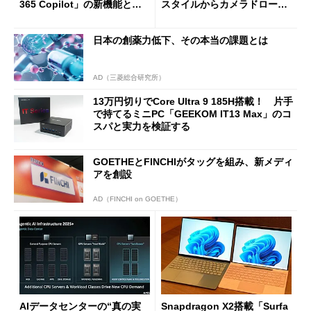
365 Copilot」の新機能とエ
スタイルからカメラドローン
ージェントAIの現在地
に合体変形
日本の創薬力低下、その本当の課題とは
AD（三菱総合研究所）
13万円切りでCore Ultra 9 185H搭載！ 片手
で持てるミニPC「GEEKOM IT13 Max」のコ
スパと実力を検証する
GOETHEとFINCHIがタッグを組み、新メディ
アを創設
AD（FINCHI on GOETHE）
AIデータセンターの“真の実
Snapdragon X2搭載「Surfa