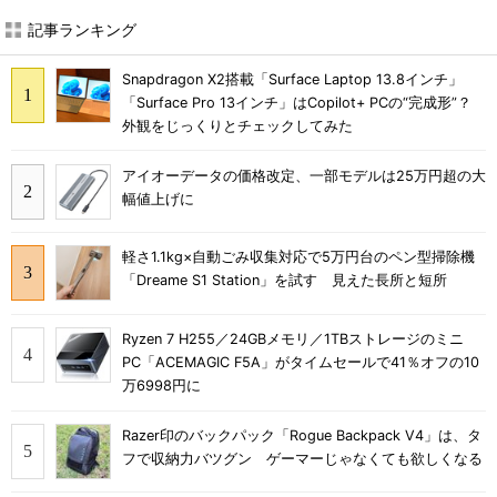
記事ランキング
Snapdragon X2搭載「Surface Laptop 13.8インチ」
「Surface Pro 13インチ」はCopilot+ PCの“完成形”？
外観をじっくりとチェックしてみた
アイオーデータの価格改定、一部モデルは25万円超の大
幅値上げに
軽さ1.1kg×自動ごみ収集対応で5万円台のペン型掃除機
「Dreame S1 Station」を試す 見えた長所と短所
Ryzen 7 H255／24GBメモリ／1TBストレージのミニ
PC「ACEMAGIC F5A」がタイムセールで41％オフの10
万6998円に
Razer印のバックパック「Rogue Backpack V4」は、タ
フで収納力バツグン ゲーマーじゃなくても欲しくなる