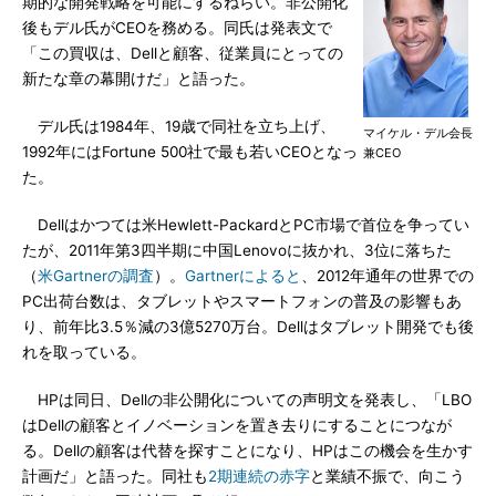
期的な開発戦略を可能にするねらい。非公開化
後もデル氏がCEOを務める。同氏は発表文で
「この買収は、Dellと顧客、従業員にとっての
新たな章の幕開けだ」と語った。
デル氏は1984年、19歳で同社を立ち上げ、
マイケル・デル会長
1992年にはFortune 500社で最も若いCEOとなっ
兼CEO
た。
Dellはかつては米Hewlett-PackardとPC市場で首位を争ってい
たが、2011年第3四半期に中国Lenovoに抜かれ、3位に落ちた
（
米Gartnerの調査
）。
Gartnerによると
、2012年通年の世界での
PC出荷台数は、タブレットやスマートフォンの普及の影響もあ
り、前年比3.5％減の3億5270万台。Dellはタブレット開発でも後
れを取っている。
HPは同日、Dellの非公開化についての声明文を発表し、「LBO
はDellの顧客とイノベーションを置き去りにすることにつなが
る。Dellの顧客は代替を探すことになり、HPはこの機会を生かす
計画だ」と語った。同社も
2期連続の赤字
と業績不振で、向こう