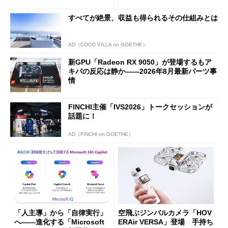
ド」がセールで10％オフの37
バの購入制限が深刻化
94円に
すべてが絶景、収益も得られるその仕組みとは
AD（COCO VILLA on GOETHE）
新GPU「Radeon RX 9050」が登場するもア
キバの反応は静か――2026年8月最新パーツ事
情
FINCHI主催「IVS2026」トークセッションが
話題に！
AD（FINCHI on GOETHE）
「人主導」から「自律実行」
空飛ぶジンバルカメラ「HOV
へ――進化する「Microsoft
ERAir VERSA」登場 手持ち