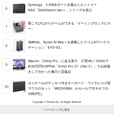
Synology、2.5GbEポートを備えたエントリー
NAS「DiskStation neo＋」シリーズを投入
寝ころびながらゲームができる「ゲーミングロングピロ
ー」
GMKtec、Ryzen AI Max＋を搭載したスリムAIワークス
テーション「EVO-X3」
Wacom「Cintiq Pro」に迫る実力 27型4K／120Hzで
約30万円のXPPen「Artist Pro 27（Gen 2）」でお絵描
きして分かった魅力と妥協点
ロジクールのテンキー付きキーボード・ワイヤレス小型
マウスのセット「MK250GRd」がセールで15％オフの
2980円に
Copyright © ITmedia Inc. All Rights Reserved.
ページトップに戻る