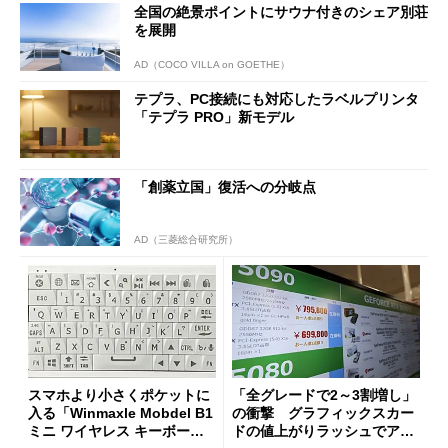
全国の絶景ポイントにサウナ付きのシェア別荘
を展開
AD（COCO VILLA on GOETHE）
テプラ、PC接続にも対応したラベルプリンタ
「テプラ PRO」新モデル
「創薬立国」復活への分岐点
AD（三菱総合研究所）
スマホより小さくポケットに
「全グレードで2～3割増し」
入る「Winmaxle Mobdel B1
の衝撃 グラフィックスカー
ミニ ワイヤレス キーボー
ドの値上がりラッシュでアキ