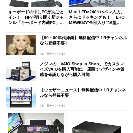
キーボードの中にPCが丸ごと
Mini LED×240Hz×ペン入力、
イン！ HPが切り開く新ジャ
さらにドッキングも！ EHO
ンル「キーボード内蔵PC」の
MEWEIの"全部入り"16型モ
使い勝手を徹底検証
バイルディスプレイ「TM-16
0PW」徹底レビュー
【90・00年代洋楽】無料配信中！Rチャンネル
なら登録不要！
AD（Rチャンネル）
ノジマの「VAIO Shop in Shop」でカスタマ
イズVAIOを購入可能に 店頭でデザインや質
感を確認しながら購入可能
【ウェザーニュース】無料配信中！Rチャンネ
ルなら登録不要！
AD（Rチャンネル）