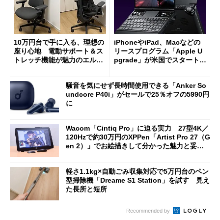
10万円台で手に入る、理想の
iPhoneやiPad、Macなどの
座り心地 電動サポート＆ス
リースプログラム「Apple U
トレッチ機能が魅力のエルゴ
pgrade」が米国でスタート／
ノミクスチェア「LiberNovo
Bluetooth LEの新規格「Blu
Omni Gen」を試す
etooth High Data Throughp
騒音を気にせず長時間使用できる「Anker So
ut」が明...
undcore P40i」がセールで25％オフの5990円
に
Wacom「Cintiq Pro」に迫る実力 27型4K／
120Hzで約30万円のXPPen「Artist Pro 27（G
en 2）」でお絵描きして分かった魅力と妥協
点
軽さ1.1kg×自動ごみ収集対応で5万円台のペン
型掃除機「Dreame S1 Station」を試す 見え
た長所と短所
Recommended by