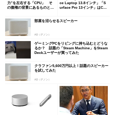
力”を左右する「CPU」 そ
ce Laptop 13.8インチ」「S
の復権の背景にあるものと
urface Pro 13インチ」はCop
は？
ilot+ PCの“完成形”？ 外観
をじっくりとチェックしてみ
部屋を沼らせるスピーカー
た
AD（デノン）
ゲーミングPCをリビングに持ち込むとどうな
るか？ 話題の「Steam Machine」をSteam
Deckユーザーが買ってみた
クラファン5,600万円以上！話題のスピーカー
を試してみた
AD（デノン）