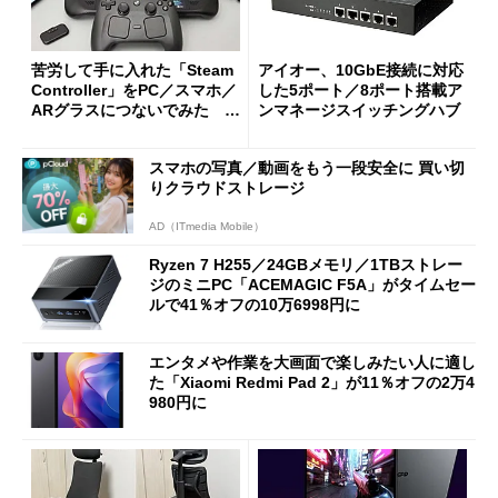
苦労して手に入れた「Steam
アイオー、10GbE接続に対応
Controller」をPC／スマホ／
した5ポート／8ポート搭載ア
ARグラスにつないでみた ゲ
ンマネージスイッチングハブ
ーム体験や実用性は？
スマホの写真／動画をもう一段安全に 買い切
りクラウドストレージ
AD（ITmedia Mobile）
Ryzen 7 H255／24GBメモリ／1TBストレー
ジのミニPC「ACEMAGIC F5A」がタイムセー
ルで41％オフの10万6998円に
エンタメや作業を大画面で楽しみたい人に適し
た「Xiaomi Redmi Pad 2」が11％オフの2万4
980円に