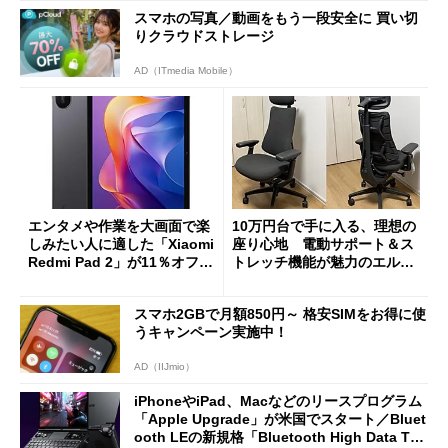
スマホの写真／動画をもう一段安全に 買い切
りクラウドストレージ
AD（ITmedia Mobile）
エンタメや作業を大画面で楽
10万円台で手に入る、理想の
しみたい人に適した「Xiaomi
座り心地 電動サポート＆ス
Redmi Pad 2」が11％オフの
トレッチ機能が魅力のエルゴ
2万4980円に
ノミクスチェア「LiberNovo
Omni Gen」を試す
スマホ2GBで月額850円～ 格安SIMをお得に使
うキャンペーン実施中！
AD（IIJmio）
iPhoneやiPad、Macなどのリースプログラム
「Apple Upgrade」が米国でスタート／Bluet
ooth LEの新規格「Bluetooth High Data Thr