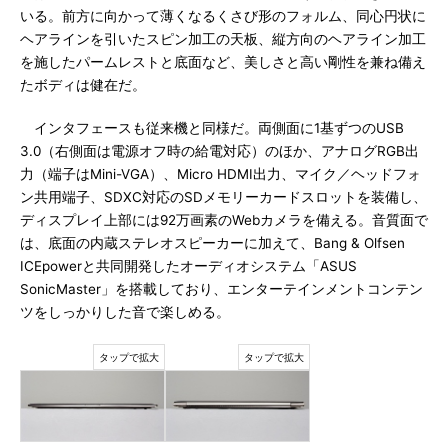
いる。前方に向かって薄くなるくさび形のフォルム、同心円状に
ヘアラインを引いたスピン加工の天板、縦方向のヘアライン加工
を施したパームレストと底面など、美しさと高い剛性を兼ね備え
たボディは健在だ。
インタフェースも従来機と同様だ。両側面に1基ずつのUSB
3.0（右側面は電源オフ時の給電対応）のほか、アナログRGB出
力（端子はMini-VGA）、Micro HDMI出力、マイク／ヘッドフォ
ン共用端子、SDXC対応のSDメモリーカードスロットを装備し、
ディスプレイ上部には92万画素のWebカメラを備える。音質面で
は、底面の内蔵ステレオスピーカーに加えて、Bang & Olfsen
ICEpowerと共同開発したオーディオシステム「ASUS
SonicMaster」を搭載しており、エンターテインメントコンテン
ツをしっかりした音で楽しめる。