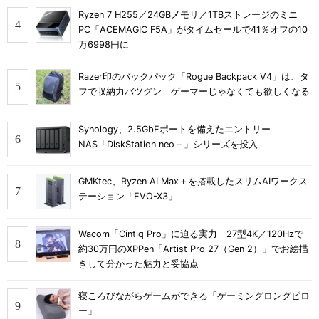
Ryzen 7 H255／24GBメモリ／1TBストレージのミニ
PC「ACEMAGIC F5A」がタイムセールで41％オフの10
万6998円に
Razer印のバックパック「Rogue Backpack V4」は、タ
フで収納力バツグン ゲーマーじゃなくても欲しくなる
Synology、2.5GbEポートを備えたエントリー
NAS「DiskStation neo＋」シリーズを投入
GMKtec、Ryzen AI Max＋を搭載したスリムAIワークス
テーション「EVO-X3」
Wacom「Cintiq Pro」に迫る実力 27型4K／120Hzで
約30万円のXPPen「Artist Pro 27（Gen 2）」でお絵描
きして分かった魅力と妥協点
寝ころびながらゲームができる「ゲーミングロングピロ
ー」