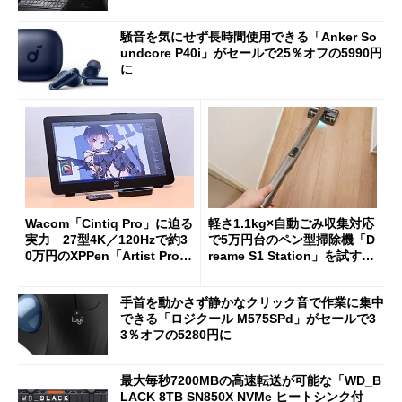
oughput」が明...
騒音を気にせず長時間使用できる「Anker So
undcore P40i」がセールで25％オフの5990円
に
Wacom「Cintiq Pro」に迫る
軽さ1.1kg×自動ごみ収集対応
実力 27型4K／120Hzで約3
で5万円台のペン型掃除機「D
0万円のXPPen「Artist Pro 2
reame S1 Station」を試す
7（Gen 2）」でお絵描きして
見えた長所と短所
分かった魅力と妥協点
手首を動かさず静かなクリック音で作業に集中
できる「ロジクール M575SPd」がセールで3
3％オフの5280円に
最大毎秒7200MBの高速転送が可能な「WD_B
LACK 8TB SN850X NVMe ヒートシンク付