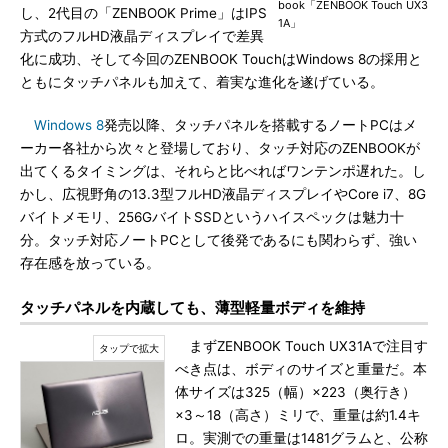
book「ZENBOOK Touch UX3
し、2代目の「ZENBOOK Prime」はIPS
1A」
方式のフルHD液晶ディスプレイで差異
化に成功、そして今回のZENBOOK TouchはWindows 8の採用と
ともにタッチパネルも加えて、着実な進化を遂げている。
Windows 8
発売以降、タッチパネルを搭載するノートPCはメ
ーカー各社から次々と登場しており、タッチ対応のZENBOOKが
出てくるタイミングは、それらと比べればワンテンポ遅れた。し
かし、広視野角の13.3型フルHD液晶ディスプレイやCore i7、8G
バイトメモリ、256GバイトSSDというハイスペックは魅力十
分。タッチ対応ノートPCとして後発であるにも関わらず、強い
存在感を放っている。
タッチパネルを内蔵しても、薄型軽量ボディを維持
まずZENBOOK Touch UX31Aで注目す
べき点は、ボディのサイズと重量だ。本
体サイズは325（幅）×223（奥行き）
×3～18（高さ）ミリで、重量は約1.4キ
ロ。実測での重量は1481グラムと、公称