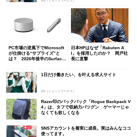
AD（ショットワークス）
PC市場の逆風下でMicrosoft
日本HPはなぜ「Rakuten A
が仕掛ける“サプライズ”と
I」を採用したのか？ 岡戸社
は？ 2026年後半のSurface
長に直撃
新製品を予想する
1日だけ働きたい、を叶える求人サイト
AD（ショットワークス）
Razer印のバックパック「Rogue Backpack V
4」は、タフで収納力バツグン ゲーマーじゃ
なくても欲しくなる
SNSアカウントを着実に成長。実はみんなココ
使ってます。