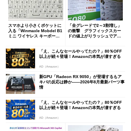
スマホより小さくポケットに
「全グレードで2～3割増し」
入る「Winmaxle Mobdel B1
の衝撃 グラフィックスカー
ミニ ワイヤレス キーボー
ドの値上がりラッシュでアキ
ド」がセールで10％オフの37
バの購入制限が深刻化
94円に
「え、こんなセールやってたの？」80％OFF
以上が続々登場！Amazonの本気が凄すぎる
AD（Amazon）
新GPU「Radeon RX 9050」が登場するもア
キバの反応は静か――2026年8月最新パーツ事
情
「え、こんなセールやってたの？」80％OFF
以上が続々登場！Amazonの本気が凄すぎる
AD（Amazon）