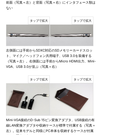
前面（写真＝左）と背面（写真＝右）にインタフェース類は
ない
左側面には手前からSDXC対応のSDメモリーカードスロッ
ト、マイク／ヘッドフォン共用端子、USB 3.0を装備する
（写真＝左）。右側面には手前からMicro HDMI出力、Mini-
VGA、USB 3.0が並ぶ（写真＝右）
Mini-VGA接続のD-Sub 15ピン変換アダプタ、USB接続の有
線LAN変換アダプタや収納ケースが標準で付属する（写真＝
左）。従来モデルと同様にPC本体を収納するケースが付属