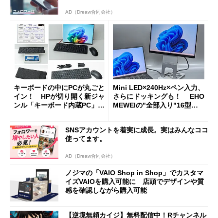
AD（Dreaw合同会社）
キーボードの中にPCが丸ごと
Mini LED×240Hz×ペン入力、
イン！ HPが切り開く新ジャ
さらにドッキングも！ EHO
ンル「キーボード内蔵PC」の
MEWEIの"全部入り"16型モ
使い勝手を徹底検証
バイルディスプレイ「TM-16
0PW」徹底レビュー
SNSアカウントを着実に成長。実はみんなココ
使ってます。
AD（Dreaw合同会社）
ノジマの「VAIO Shop in Shop」でカスタマ
イズVAIOを購入可能に 店頭でデザインや質
感を確認しながら購入可能
【逆境無頼カイジ】無料配信中！Rチャンネル