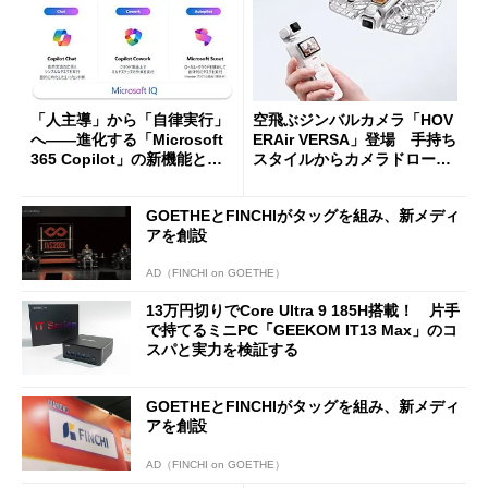
「人主導」から「自律実行」
空飛ぶジンバルカメラ「HOV
へ――進化する「Microsoft
ERAir VERSA」登場 手持ち
365 Copilot」の新機能とエ
スタイルからカメラドローン
ージェントAIの現在地
に合体変形
GOETHEとFINCHIがタッグを組み、新メディ
アを創設
AD（FINCHI on GOETHE）
13万円切りでCore Ultra 9 185H搭載！ 片手
で持てるミニPC「GEEKOM IT13 Max」のコ
スパと実力を検証する
GOETHEとFINCHIがタッグを組み、新メディ
アを創設
AD（FINCHI on GOETHE）