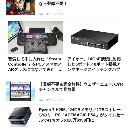
なら登録不要！
AD（Rチャンネル）
苦労して手に入れた「Steam
アイオー、10GbE接続に対応
Controller」をPC／スマホ／
した5ポート／8ポート搭載ア
ARグラスにつないでみた ゲ
ンマネージスイッチングハブ
ーム体験や実用性は？
【登録不要＆完全無料】ウェザーニュースがR
チャンネルで見放題
AD（Rチャンネル）
Ryzen 7 H255／24GBメモリ／1TBストレー
ジのミニPC「ACEMAGIC F5A」がタイムセー
ルで41％オフの10万6998円に