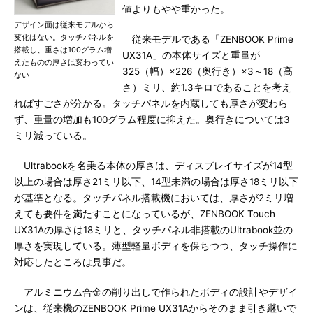
値よりもやや重かった。
デザイン面は従来モデルから
変化はない。タッチパネルを
従来モデルである「ZENBOOK Prime
搭載し、重さは100グラム増
UX31A」の本体サイズと重量が
えたものの厚さは変わってい
325（幅）×226（奥行き）×3～18（高
ない
さ）ミリ、約1.3キロであることを考え
ればすごさが分かる。タッチパネルを内蔵しても厚さが変わら
ず、重量の増加も100グラム程度に抑えた。奥行きについては3
ミリ減っている。
Ultrabookを名乗る本体の厚さは、ディスプレイサイズが14型
以上の場合は厚さ21ミリ以下、14型未満の場合は厚さ18ミリ以下
が基準となる。タッチパネル搭載機においては、厚さが2ミリ増
えても要件を満たすことになっているが、ZENBOOK Touch
UX31Aの厚さは18ミリと、タッチパネル非搭載のUltrabook並の
厚さを実現している。薄型軽量ボディを保ちつつ、タッチ操作に
対応したところは見事だ。
アルミニウム合金の削り出しで作られたボディの設計やデザイ
ンは、従来機のZENBOOK Prime UX31Aからそのまま引き継いで