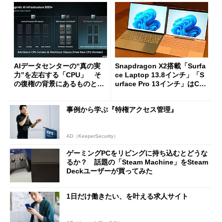
AIデータセンターの“真の実
Snapdragon X2搭載「Surfa
力”を左右する「CPU」 そ
ce Laptop 13.8インチ」「S
の復権の背景にあるものと
urface Pro 13インチ」はCop
は？
ilot+ PCの“完成形”？ 外観
をじっくりとチェックしてみ
事例から学ぶ『特権アクセス管理』
た
AD（KeeperSecurity）
ゲーミングPCをリビングに持ち込むとどうな
るか？ 話題の「Steam Machine」をSteam
Deckユーザーが買ってみた
1日だけ働きたい、を叶える求人サイト