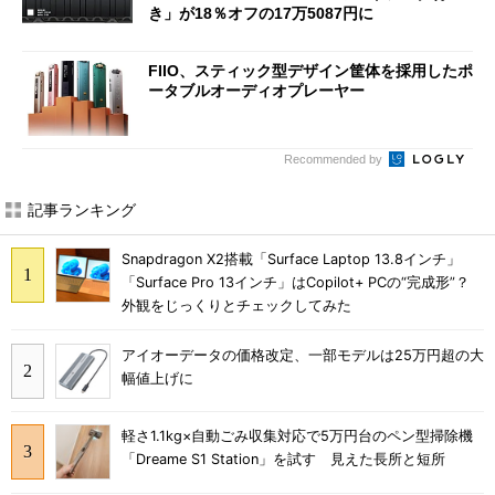
き」が18％オフの17万5087円に
FIIO、スティック型デザイン筐体を採用したポ
ータブルオーディオプレーヤー
Recommended by
記事ランキング
Snapdragon X2搭載「Surface Laptop 13.8インチ」
「Surface Pro 13インチ」はCopilot+ PCの“完成形”？
外観をじっくりとチェックしてみた
アイオーデータの価格改定、一部モデルは25万円超の大
幅値上げに
軽さ1.1kg×自動ごみ収集対応で5万円台のペン型掃除機
「Dreame S1 Station」を試す 見えた長所と短所