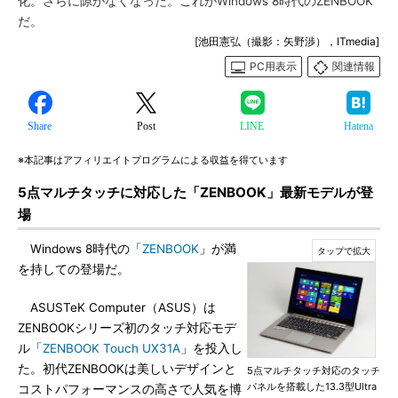
化。さらに隙がなくなった。これがWindows 8時代のZENBOOK
だ。
[池田憲弘（撮影：矢野渉），ITmedia]
PC用表示
関連情報
Share
Post
LINE
Hatena
※本記事はアフィリエイトプログラムによる収益を得ています
5点マルチタッチに対応した「ZENBOOK」最新モデルが登
場
Windows 8時代の「
ZENBOOK
」が満
を持しての登場だ。
ASUSTeK Computer（ASUS）は
ZENBOOKシリーズ初のタッチ対応モデ
ル「
ZENBOOK Touch UX31A
」を投入し
た。初代ZENBOOKは美しいデザインと
5点マルチタッチ対応のタッチ
パネルを搭載した13.3型Ultra
コストパフォーマンスの高さで人気を博