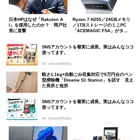
日本HPはなぜ「Rakuten A
Ryzen 7 H255／24GBメモリ
I」を採用したのか？ 岡戸社
／1TBストレージのミニPC
長に直撃
「ACEMAGIC F5A」がタイ
ムセールで41％オフの10万69
98円に
SNSアカウントを着実に成長。実はみんなココ
使ってます。
AD（Dreaw合同会社）
軽さ1.1kg×自動ごみ収集対応で5万円台のペン
型掃除機「Dreame S1 Station」を試す 見え
た長所と短所
SNSアカウントを着実に成長。実はみんなココ
使ってます。
AD（Dreaw合同会社）