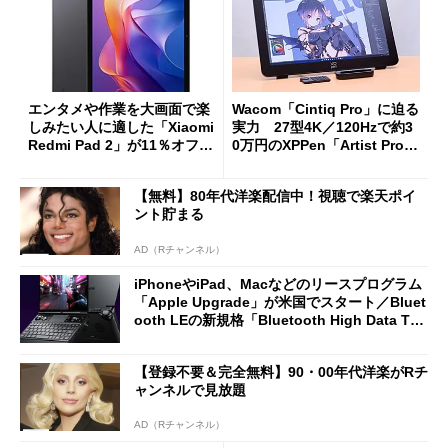
エンタメや作業を大画面で楽
Wacom「Cintiq Pro」に迫る
しみたい人に適した「Xiaomi
実力 27型4K／120Hzで約3
Redmi Pad 2」が11％オフの
0万円のXPPen「Artist Pro 2
2万4980円に
7（Gen 2）」でお絵描きして
分かった魅力と妥協点
【無料】80年代洋楽配信中！視聴で楽天ポイ
ント貯まる
AD（Rチャンネル）
iPhoneやiPad、Macなどのリースプログラム
「Apple Upgrade」が米国でスタート／Bluet
ooth LEの新規格「Bluetooth High Data Thr
oughput」が明...
【登録不要＆完全無料】90・00年代洋楽がRチ
ャンネルで見放題
AD（Rチャンネル）