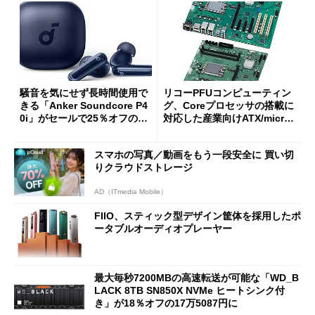
騒音を気にせず長時間使用で
リコーPFUコンピューティン
きる「Anker Soundcore P4
グ、Coreプロセッサの搭載に
0i」がセールで25％オフの59
対応した産業向けATX/micro
90円に
ATXマザーボード
スマホの写真／動画をもう一段安全に 買い切
りクラウドストレージ
AD（ITmedia Mobile）
FIIO、スティック型デザイン筐体を採用したポ
ータブルオーディオプレーヤー
最大毎秒7200MBの高速転送が可能な「WD_B
LACK 8TB SN850X NVMe ヒートシンク付
き」が18％オフの17万5087円に