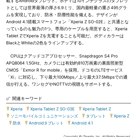
載するAndroidタブレット。ボディは10インチクラスのタブレッ
トとしては世界最薄の厚さ6.9ミリ、国内最軽量の重さ495グラ
ムを実現しており、防水・防塵性能を備える。デザインが
Android 4.1搭載スマートフォン「Xperia Z SO-02E」と共通とな
っているのも魅力の1つ。専用のケーブルを用意すると、Xperia
Tablet ZでXperia Zを充電することも可能だ。ボディカラーは
BlackとWhiteの2色をラインアップする。
CPUはクアッドコアプロセッサー、Snapdragon S4 Pro
APQ8064 1.5GHz、カメラには有効約810万画素の裏面照射型
CMOS「Exmor R for mobile」を採用。ドコモのLTEサービス
「Xi」に対応し、下り最大100Mbps／上り最大37.5Mbpsでの通
信が行える。ワンセグやNOTTVの視聴もサポートする。
関連キーワード
Xperia
|
Xperia Tablet Z SO-03E
|
Xperia Tablet Z
|
ソニーモバイルコミュニケーションズ
|
タブレット
|
Xperia Z
|
防水
|
Androidタブレット
|
Android 4.1
Copyright © ITmedia, Inc. All Rights Reserved.