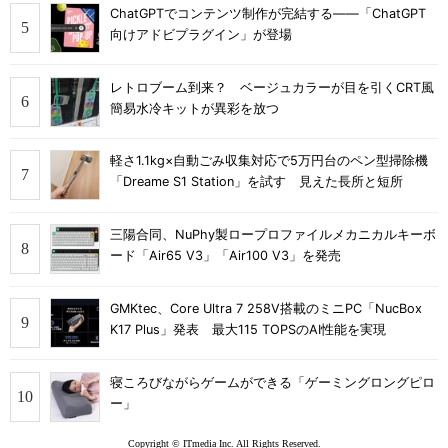
ChatGPTでコンテンツ制作が完結する――「ChatGPT
向けアドビプラグイン」が登場
レトロブーム到来？ ベージュカラーが目を引くCRT風
簡易水冷キットが異彩を放つ
軽さ1.1kg×自動ごみ収集対応で5万円台のペン型掃除機
「Dreame S1 Station」を試す 見えた長所と短所
三陽合同、NuPhy製ロープロファイルメカニカルキーボ
ード「Air65 V3」「Air100 V3」を発売
GMKtec、Core Ultra 7 258V搭載のミニPC「NucBox
K17 Plus」発表 最大115 TOPSのAI性能を実現
寝ころびながらゲームができる「ゲーミングロングピロ
ー」
Copyright © ITmedia Inc. All Rights Reserved.