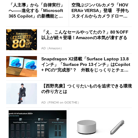
「人主導」から「自律実行」
空飛ぶジンバルカメラ「HOV
へ――進化する「Microsoft
ERAir VERSA」登場 手持ち
365 Copilot」の新機能とエ
スタイルからカメラドローン
ージェントAIの現在地
に合体変形
「え、こんなセールやってたの？」80％OFF
以上が続々登場！Amazonの本気が凄すぎる
AD（Amazon）
Snapdragon X2搭載「Surface Laptop 13.8
インチ」「Surface Pro 13インチ」はCopilot
+ PCの“完成形”？ 外観をじっくりとチェッ
クしてみた
【西野亮廣】つくりたいものを追求できる環境
の作り方とは
AD（FINCHI on GOETHE）