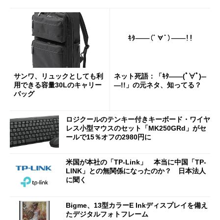
サンワ、リュックとしても利
ネット死語：「ｷﾀ――(ﾟ∀ﾟ)―
用できる容量30Lのキャリー
―!!」の元ネタ、知ってる？
バッグ
ロジクールのテンキー付きキーボード・ワイヤ
レス小型マウスのセット「MK250GRd」がセ
ールで15％オフの2980円に
米国が本社の「TP-Link」 本当に中国「TP-
LINK」との無関係になったのか？ 日本法人
に聞く
Bigme、13型カラーE Inkディスプレイを備え
たデジタルフォトフレーム