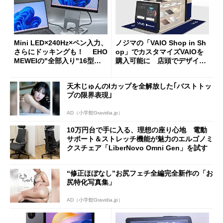
Mini LED×240Hz×ペン入力、
ノジマの「VAIO Shop in Sh
さらにドッキングも！ EHO
op」でカスタマイズVAIOを
MEWEIの"全部入り"16型モ
購入可能に 店頭でデザイン
バイルディスプレイ「TM-16
や質感を確認しながら購入可
0PW」徹底レビュー
能
天木じゅんのIカップを全解放した｢バストトッ
プの限界表現｣
AD（小学館Gravidia.jp）
10万円台で手に入る、理想の座り心地 電動
サポート＆ストレッチ機能が魅力のエルゴノミ
クスチェア「LiberNovo Omni Gen」を試す
“修正ほぼなし”お尻フェチ全編完全新作の「お
尻特化写真集」
AD（小学館Gravidia.jp）