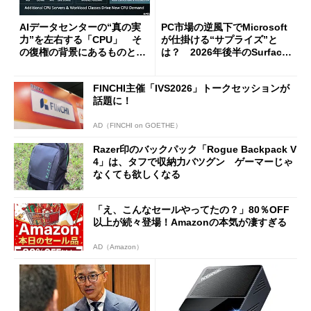
AIデータセンターの“真の実
PC市場の逆風下でMicrosoft
力”を左右する「CPU」 そ
が仕掛ける“サプライズ”と
の復権の背景にあるものと
は？ 2026年後半のSurface
は？
新製品を予想する
FINCHI主催「IVS2026」トークセッションが
話題に！
AD（FINCHI on GOETHE）
Razer印のバックパック「Rogue Backpack V
4」は、タフで収納力バツグン ゲーマーじゃ
なくても欲しくなる
「え、こんなセールやってたの？」80％OFF
以上が続々登場！Amazonの本気が凄すぎる
AD（Amazon）