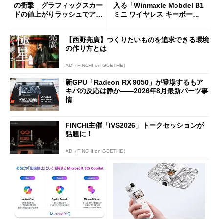
の衝撃 グラフィックスカー
入る「Winmaxle Mobdel B1
ドの値上がりラッシュでアキ
ミニ ワイヤレス キーボー
バの購入制限が深刻化
ド」がセールで10％オフの37
94円に
【西野亮廣】つくりたいものを追求できる環境
の作り方とは
AD（FINCHI on GOETHE）
新GPU「Radeon RX 9050」が登場するもア
キバの反応は静か――2026年8月最新パーツ事
情
FINCHI主催「IVS2026」トークセッションが
話題に！
AD（FINCHI on GOETHE）