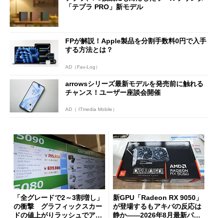
「テプラ PRO」新モデル
FPが解説！Apple製品を分割手数料0円で入手
する方法とは？
AD（Fav-Log）
arrowsシリーズ最新モデルを発売前に触れる
チャンス！ユーザー座談会開催
AD（ ITmedia Mobile）
「全グレードで2～3割増し」
新GPU「Radeon RX 9050」
の衝撃 グラフィックスカー
が登場するもアキバの反応は
ドの値上がりラッシュでアキ
静か――2026年8月最新パー