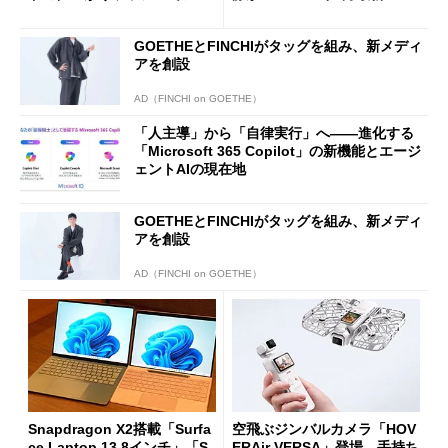
バの購入制限が深刻化
ツ事情
GOETHEとFINCHIがタッグを組み、新メディ
アを創設
AD（FINCHI on GOETHE）
「人主導」から「自律実行」へ――進化する
「Microsoft 365 Copilot」の新機能とエージ
ェントAIの現在地
GOETHEとFINCHIがタッグを組み、新メディ
アを創設
AD（FINCHI on GOETHE）
Snapdragon X2搭載「Surfa
空飛ぶジンバルカメラ「HOV
ce Laptop 13.8インチ」「S
ERAir VERSA」登場 手持ち