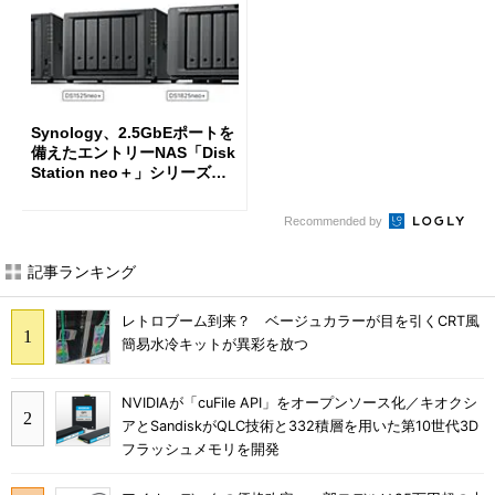
Synology、2.5GbEポートを
備えたエントリーNAS「Disk
Station neo＋」シリーズを
投入
Recommended by
記事ランキング
レトロブーム到来？ ベージュカラーが目を引くCRT風
簡易水冷キットが異彩を放つ
NVIDIAが「cuFile API」をオープンソース化／キオクシ
アとSandiskがQLC技術と332積層を用いた第10世代3D
フラッシュメモリを開発