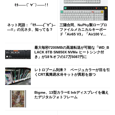
ネット死語：「ｷﾀ――(ﾟ∀ﾟ)―
三陽合同、NuPhy製ロープロ
―!!」の元ネタ、知ってる？
ファイルメカニカルキーボー
ド「Air65 V3」「Air100 V
3」を発売
最大毎秒7200MBの高速転送が可能な「WD_B
LACK 8TB SN850X NVMe ヒートシンク付
き」が18％オフの17万5087円に
レトロブーム到来？ ベージュカラーが目を引
くCRT風簡易水冷キットが異彩を放つ
Bigme、13型カラーE Inkディスプレイを備え
たデジタルフォトフレーム