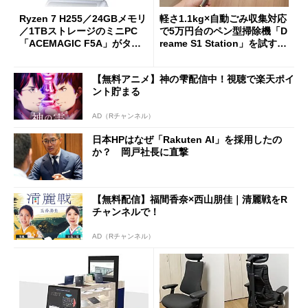
Ryzen 7 H255／24GBメモリ
軽さ1.1kg×自動ごみ収集対応
／1TBストレージのミニPC
で5万円台のペン型掃除機「D
「ACEMAGIC F5A」がタイ
reame S1 Station」を試す
ムセールで41％オフの10万69
見えた長所と短所
98円に
【無料アニメ】神の雫配信中！視聴で楽天ポイ
ント貯まる
AD（Rチャンネル）
日本HPはなぜ「Rakuten AI」を採用したの
か？ 岡戸社長に直撃
【無料配信】福間香奈×西山朋佳｜清麗戦をR
チャンネルで！
AD（Rチャンネル）