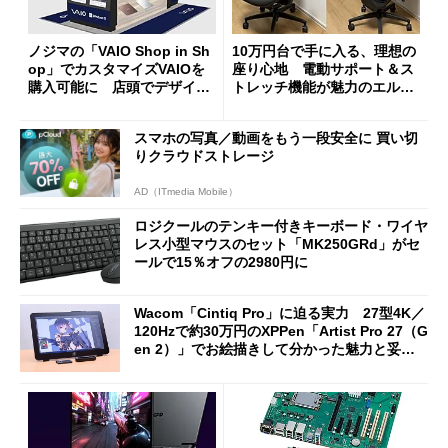
ノジマの「VAIO Shop in Sh
10万円台で手に入る、理想の
op」でカスタマイズVAIOを
座り心地 電動サポート＆ス
購入可能に 店頭でデザイン
トレッチ機能が魅力のエルゴ
や質感を確認しながら購入可
ノミクスチェア「LiberNovo
能
Omni Gen」を試す
スマホの写真／動画をもう一段安全に 買い切
りクラウドストレージ
AD（ITmedia Mobile）
ロジクールのテンキー付きキーボード・ワイヤ
レス小型マウスのセット「MK250GRd」がセ
ールで15％オフの2980円に
Wacom「Cintiq Pro」に迫る実力 27型4K／
120Hzで約30万円のXPPen「Artist Pro 27（G
en 2）」でお絵描きして分かった魅力と妥協
点