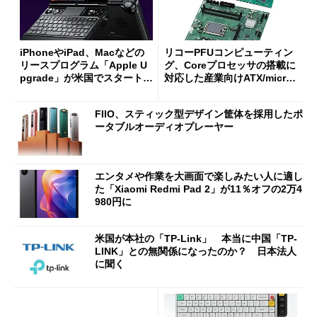
iPhoneやiPad、Macなどの
リコーPFUコンピューティン
リースプログラム「Apple U
グ、Coreプロセッサの搭載に
pgrade」が米国でスタート／
対応した産業向けATX/micro
Bluetooth LEの新規格「Blu
ATXマザーボード
etooth High Data Throughp
FIIO、スティック型デザイン筐体を採用したポ
ut」が明...
ータブルオーディオプレーヤー
エンタメや作業を大画面で楽しみたい人に適し
た「Xiaomi Redmi Pad 2」が11％オフの2万4
980円に
米国が本社の「TP-Link」 本当に中国「TP-
LINK」との無関係になったのか？ 日本法人
に聞く