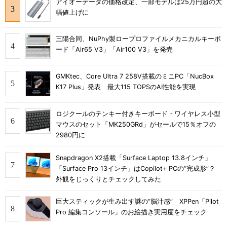
アイオーデータの価格改定、一部モデルは25万円超の大
幅値上げに
三陽合同、NuPhy製ロープロファイルメカニカルキーボ
ード「Air65 V3」「Air100 V3」を発売
GMKtec、Core Ultra 7 258V搭載のミニPC「NucBox
K17 Plus」発表 最大115 TOPSのAI性能を実現
ロジクールのテンキー付きキーボード・ワイヤレス小型
マウスのセット「MK250GRd」がセールで15％オフの
2980円に
Snapdragon X2搭載「Surface Laptop 13.8インチ」
「Surface Pro 13インチ」はCopilot+ PCの“完成形”？
外観をじっくりとチェックしてみた
巨大スティックが生み出す謎の“脳汁感” XPPen「Pilot
Pro 編集コンソール」のお絵描き実用度をチェック