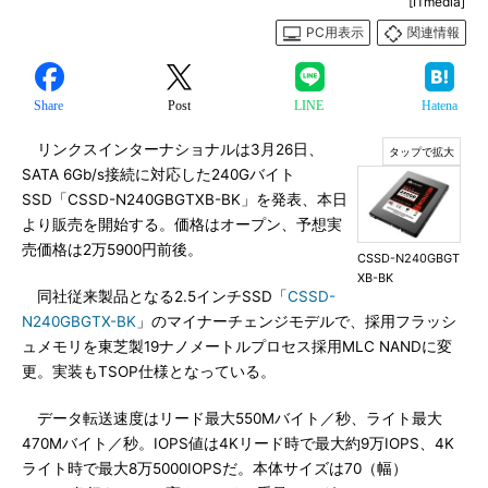
[ITmedia]
PC用表示
関連情報
Share
Post
LINE
Hatena
リンクスインターナショナルは3月26日、
SATA 6Gb/s接続に対応した240Gバイト
SSD「CSSD-N240GBGTXB-BK」を発表、本日
より販売を開始する。価格はオープン、予想実
売価格は2万5900円前後。
CSSD-N240GBGT
XB-BK
同社従来製品となる2.5インチSSD「
CSSD-
N240GBGTX-BK
」のマイナーチェンジモデルで、採用フラッシ
ュメモリを東芝製19ナノメートルプロセス採用MLC NANDに変
更。実装もTSOP仕様となっている。
データ転送速度はリード最大550Mバイト／秒、ライト最大
470Mバイト／秒。IOPS値は4Kリード時で最大約9万IOPS、4K
ライト時で最大8万5000IOPSだ。本体サイズは70（幅）