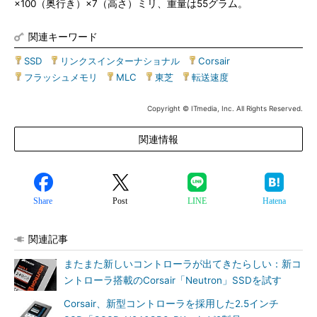
×100（奥行き）×7（高さ）ミリ、重量は55グラム。
関連キーワード
SSD
|
リンクスインターナショナル
|
Corsair
|
フラッシュメモリ
|
MLC
|
東芝
|
転送速度
Copyright © ITmedia, Inc. All Rights Reserved.
関連情報
Share
Post
LINE
Hatena
関連記事
またまた新しいコントローラが出てきたらしい：新コ
ントローラ搭載のCorsair「Neutron」SSDを試す
Corsair、新型コントローラを採用した2.5インチ