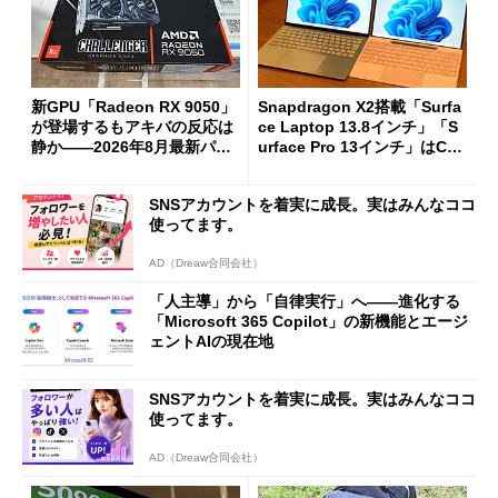
新GPU「Radeon RX 9050」
Snapdragon X2搭載「Surfa
が登場するもアキバの反応は
ce Laptop 13.8インチ」「S
静か――2026年8月最新パー
urface Pro 13インチ」はCop
ツ事情
ilot+ PCの“完成形”？ 外観
をじっくりとチェックしてみ
SNSアカウントを着実に成長。実はみんなココ
た
使ってます。
AD（Dreaw合同会社）
「人主導」から「自律実行」へ――進化する
「Microsoft 365 Copilot」の新機能とエージ
ェントAIの現在地
SNSアカウントを着実に成長。実はみんなココ
使ってます。
AD（Dreaw合同会社）