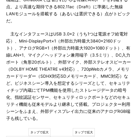
点、より高速な期待できる802.11ac（Draft）に準拠した無線
LANモジュールを搭載する（あるいは選択できる）点がトピック
だ。
主なインタフェースはUSB 3.0×2（うち1つは電源オフ給電対
応）、Mini-DisplayPort×1（外部出力時最大3840×2160ドッ
ト）、アナログRGB×1（外部出力時最大1920×1080ドット）、有
線LAN×1、マイク／ヘッドフォン兼用端子（3.5ミリ）、DC入力
ポート（角形20ボルト）、外部マイク、外部ステレオスピーカー
（DOLBY HOME THEATRE v4対応）、720pWebカメラ、メモリ
カードリーダー（SDHX対応SDメモリーカード、MMC対応）な
ど。ビジネスシーン導入を想定するシリーズとして、セキュリテ
ィチップ内蔵にてTPM機能を使用したストレージデータの暗号
化、指紋認証センサー、セキュリティロックポートなどのセキュ
リティ機能も従来モデルより継承して搭載。プロジェクター利用
シーンをふまえ、外部ディスプレイ出力に従来のアナログRGB端
子も残している。