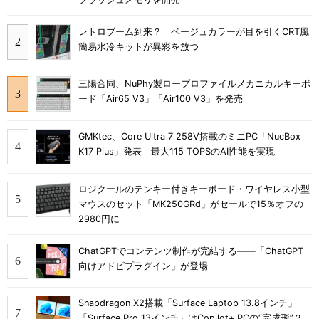
レトロブーム到来？ ベージュカラーが目を引くCRT風
簡易水冷キットが異彩を放つ
三陽合同、NuPhy製ロープロファイルメカニカルキーボ
ード「Air65 V3」「Air100 V3」を発売
GMKtec、Core Ultra 7 258V搭載のミニPC「NucBox
K17 Plus」発表 最大115 TOPSのAI性能を実現
ロジクールのテンキー付きキーボード・ワイヤレス小型
マウスのセット「MK250GRd」がセールで15％オフの
2980円に
ChatGPTでコンテンツ制作が完結する――「ChatGPT
向けアドビプラグイン」が登場
Snapdragon X2搭載「Surface Laptop 13.8インチ」
「Surface Pro 13インチ」はCopilot+ PCの“完成形”？