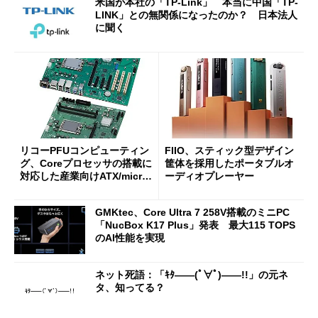
米国が本社の「TP-Link」 本当に中国「TP-
LINK」との無関係になったのか？ 日本法人
に聞く
リコーPFUコンピューティン
FIIO、スティック型デザイン
グ、Coreプロセッサの搭載に
筐体を採用したポータブルオ
対応した産業向けATX/micro
ーディオプレーヤー
ATXマザーボード
GMKtec、Core Ultra 7 258V搭載のミニPC
「NucBox K17 Plus」発表 最大115 TOPS
のAI性能を実現
ネット死語：「ｷﾀ――(ﾟ∀ﾟ)――!!」の元ネ
タ、知ってる？