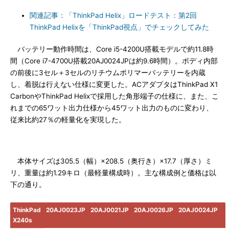
関連記事：「ThinkPad Helix」ロードテスト：第2回
ThinkPad Helixを「ThinkPad視点」でチェックしてみた
バッテリー動作時間は、Core i5-4200U搭載モデルで約11.8時
間（Core i7-4700U搭載20AJ0024JPは約9.6時間）。ボディ内部
の前後に3セル＋3セルのリチウムポリマーバッテリーを内蔵
し、着脱は行えない仕様に変更した。ACアダプタはThinkPad X1
CarbonやThinkPad Helixで採用した角形端子の仕様に、また、こ
れまでの65ワット出力仕様から45ワット出力のものに変わり、
従来比約27％の軽量化を実現した。
本体サイズは305.5（幅）×208.5（奥行き）×17.7（厚さ）ミ
リ、重量は約1.29キロ（最軽量構成時）。主な構成例と価格は以
下の通り。
ThinkPad
20AJ0023JP
20AJ0021JP
20AJ0026JP
20AJ0024JP
X240s