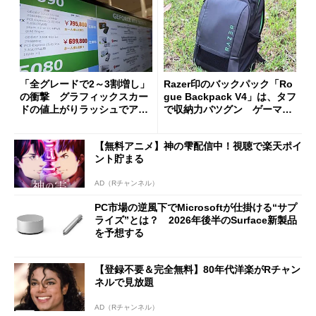
「全グレードで2～3割増し」
Razer印のバックパック「Ro
の衝撃 グラフィックスカー
gue Backpack V4」は、タフ
ドの値上がりラッシュでアキ
で収納力バツグン ゲーマー
バの購入制限が深刻化
じゃなくても欲しくなる
【無料アニメ】神の雫配信中！視聴で楽天ポイ
ント貯まる
AD（Rチャンネル）
PC市場の逆風下でMicrosoftが仕掛ける“サプ
ライズ”とは？ 2026年後半のSurface新製品
を予想する
【登録不要＆完全無料】80年代洋楽がRチャン
ネルで見放題
AD（Rチャンネル）