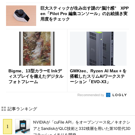
巨大スティックが生み出す謎の“脳汁感” XPP
en「Pilot Pro 編集コンソール」のお絵描き実
用度をチェック
Bigme、13型カラーE Inkデ
GMKtec、Ryzen AI Max＋を
ィスプレイを備えたデジタル
搭載したスリムAIワークステ
フォトフレーム
ーション「EVO-X3」
Recommended by
記事ランキング
NVIDIAが「cuFile API」をオープンソース化／キオクシ
アとSandiskがQLC技術と332積層を用いた第10世代3D
フラッシュメモリを開発