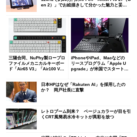
en 2）」でお絵描きして分かった魅力と妥協
点
三陽合同、NuPhy製ロープロ
iPhoneやiPad、Macなどの
ファイルメカニカルキーボー
リースプログラム「Apple U
ド「Air65 V3」「Air100 V
pgrade」が米国でスタート／
3」を発売
Bluetooth LEの新規格「Blu
etooth High Data Throughp
日本HPはなぜ「Rakuten AI」を採用したの
ut」が明...
か？ 岡戸社長に直撃
レトロブーム到来？ ベージュカラーが目を引
くCRT風簡易水冷キットが異彩を放つ