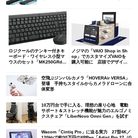
ロジクールのテンキー付きキ
ノジマの「VAIO Shop in Sh
ーボード・ワイヤレス小型マ
op」でカスタマイズVAIOを
ウスのセット「MK250GRd」
購入可能に 店頭でデザイン
がセールで15％オフの2980円
や質感を確認しながら購入可
に
能
空飛ぶジンバルカメラ「HOVERAir VERSA」
登場 手持ちスタイルからカメラドローンに合
体変形
10万円台で手に入る、理想の座り心地 電動
サポート＆ストレッチ機能が魅力のエルゴノミ
クスチェア「LiberNovo Omni Gen」を試す
Wacom「Cintiq Pro」に迫る実力 27型4K／
120Hzで約30万円のXPPen「Artist Pro 27（G