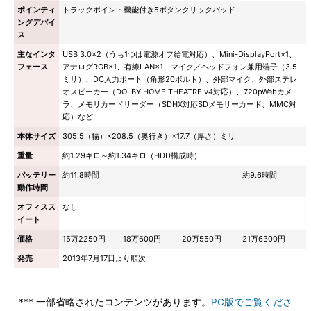
ポインティ
トラックポイント機能付き5ボタンクリックパッド
ングデバイ
ス
主なインタ
USB 3.0×2（うち1つは電源オフ給電対応）、Mini-DisplayPort×1、
フェース
アナログRGB×1、有線LAN×1、マイク／ヘッドフォン兼用端子（3.5
ミリ）、DC入力ポート（角形20ボルト）、外部マイク、外部ステレ
オスピーカー（DOLBY HOME THEATRE v4対応）、720pWebカメ
ラ、メモリカードリーダー（SDHX対応SDメモリーカード、MMC対
応）など
本体サイズ
305.5（幅）×208.5（奥行き）×17.7（厚さ）ミリ
重量
約1.29キロ～約1.34キロ（HDD構成時）
バッテリー
約11.8時間
約9.6時間
動作時間
オフィスス
なし
イート
価格
15万2250円
18万600円
20万550円
21万6300円
発売
2013年7月17日より順次
*** 一部省略されたコンテンツがあります。
PC版でご覧くださ