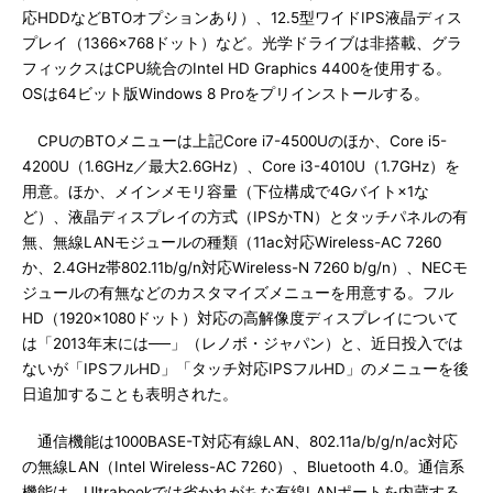
応HDDなどBTOオプションあり）、12.5型ワイドIPS液晶ディス
プレイ（1366×768ドット）など。光学ドライブは非搭載、グラ
フィックスはCPU統合のIntel HD Graphics 4400を使用する。
OSは64ビット版Windows 8 Proをプリインストールする。
CPUのBTOメニューは上記Core i7-4500Uのほか、Core i5-
4200U（1.6GHz／最大2.6GHz）、Core i3-4010U（1.7GHz）を
用意。ほか、メインメモリ容量（下位構成で4Gバイト×1な
ど）、液晶ディスプレイの方式（IPSかTN）とタッチパネルの有
無、無線LANモジュールの種類（11ac対応Wireless-AC 7260
か、2.4GHz帯802.11b/g/n対応Wireless-N 7260 b/g/n）、NECモ
ジュールの有無などのカスタマイズメニューを用意する。フル
HD（1920×1080ドット）対応の高解像度ディスプレイについて
は「2013年末には──」（レノボ・ジャパン）と、近日投入では
ないが「IPSフルHD」「タッチ対応IPSフルHD」のメニューを後
日追加することも表明された。
通信機能は1000BASE-T対応有線LAN、802.11a/b/g/n/ac対応
の無線LAN（Intel Wireless-AC 7260）、Bluetooth 4.0。通信系
機能は、Ultrabookでは省かれがちな有線LANポートを内蔵する