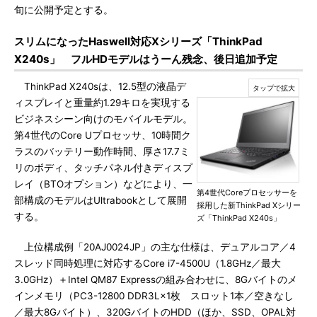
旬に公開予定とする。
スリムになったHaswell対応Xシリーズ「ThinkPad
X240s」 フルHDモデルはうーん残念、後日追加予定
ThinkPad X240sは、12.5型の液晶デ
ィスプレイと重量約1.29キロを実現する
ビジネスシーン向けのモバイルモデル。
第4世代のCore Uプロセッサ、10時間ク
ラスのバッテリー動作時間、厚さ17.7ミ
リのボディ、タッチパネル付きディスプ
レイ（BTOオプション）などにより、一
第4世代Coreプロセッサーを
部構成のモデルはUltrabookとして展開
採用した新ThinkPad Xシリー
する。
ズ「ThinkPad X240s」
上位構成例「20AJ0024JP」の主な仕様は、デュアルコア／4
スレッド同時処理に対応するCore i7-4500U（1.8GHz／最大
3.0GHz）＋Intel QM87 Expressの組み合わせに、8Gバイトのメ
インメモリ（PC3-12800 DDR3L×1枚 スロット1本／空きなし
／最大8Gバイト）、320GバイトのHDD（ほか、SSD、OPAL対