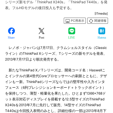
シリーズ新モデル「ThinkPad X240s」「ThinkPad T440s」を発
表。フルHDモデルの後日投入も予定する。
[ITmedia]
PC用表示
関連情報
Share
Post
LINE
Hatena
レノボ・ジャパンは7月17日、クラムシェルスタイル（Classic
ライン）のThinkPad Xシリーズ、Tシリーズの新モデルを発表、
2013年7月17日より順次発売する。
新たなThinkPad X／Tシリーズは、開発コード名：Haswellこ
とインテルの第4世代Coreプロセッサーへの刷新とともに、デザ
インも一新。ThinkPadシリーズならではの堅牢性や入力インタ
フェース（6列プレシジションキーボード＋トラックポイント）
を保持しつつ、薄型・軽量化を果たした。ひとまず1366×768ド
ット表示対応ディスプレイを搭載する12.5型サイズのThinkPad
X240sを2013年7月に先行して販売、14型サイズのThinkPad
T440sは今回投入表明のみとし、詳細仕様の一部は2013年8月下