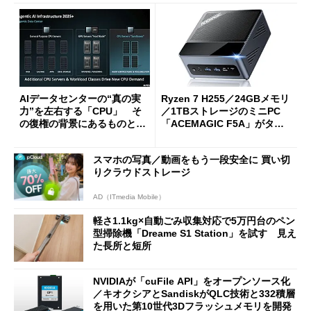
AIデータセンターの“真の実
Ryzen 7 H255／24GBメモリ
力”を左右する「CPU」 そ
／1TBストレージのミニPC
の復権の背景にあるものと
「ACEMAGIC F5A」がタイ
は？
ムセールで41％オフの10万69
98円に
スマホの写真／動画をもう一段安全に 買い切
りクラウドストレージ
AD（ITmedia Mobile）
軽さ1.1kg×自動ごみ収集対応で5万円台のペン
型掃除機「Dreame S1 Station」を試す 見え
た長所と短所
NVIDIAが「cuFile API」をオープンソース化
／キオクシアとSandiskがQLC技術と332積層
を用いた第10世代3Dフラッシュメモリを開発