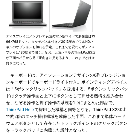
ディスプレイはノングレア表面の12.5型ワイドで解像度は13
66×768ドット。タッチパネル付き／2013年末でフルHDパ
ネルのオプションも加わる予定。これまでと変わらずディス
プレイは180度まで開く。なお、天面パネルのThinkPadロゴ
が正面の相手から見て正向きに見えるよう、これまでとは逆
向きになった
キーボードは、アイソレーションデザインの6列プレシジショ
ンキーボードでキーボードライト付き。ポインティングデバイス
は「5ボタンクリックパッド」を採用する。5ボタンクリックパッ
ドはタッチ操作面と上下にボタンとして押せる機構を組み合わ
せ、なぞる操作と押す操作の系統を1つにまとめた部品で、
ThinkPad Helix
で採用した機構と同等となる。ThinkPad X230比
で約2倍のタッチ操作領域を確保した半面、これまで単体ハード
ウェアボタンとして存在したトラックポイントのクリックボタン
をトラックパッドに内蔵した設計となった。