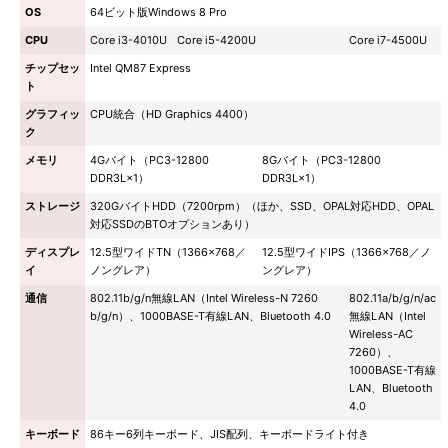
OS
64ビット版Windows 8 Pro
CPU
Core i3-4010U
Core i5-4200U
Core i7-4500U
チップセッ
Intel QM87 Express
ト
グラフィッ
CPU統合（HD Graphics 4400）
ク
メモリ
4Gバイト（PC3-12800
8Gバイト（PC3-12800
DDR3L×1）
DDR3L×1）
ストレージ
320GバイトHDD（7200rpm）（ほか、SSD、OPAL対応HDD、OPAL
対応SSDのBTOオプションあり）
ディスプレ
12.5型ワイドTN（1366×768／
12.5型ワイドIPS（1366×768／ノ
イ
ノングレア）
ングレア）
通信
802.11b/g/n無線LAN（Intel Wireless-N 7260
802.11a/b/g/n/ac
b/g/n）、1000BASE-T有線LAN、Bluetooth 4.0
無線LAN（Intel
Wireless-AC
7260）、
1000BASE-T有線
LAN、Bluetooth
4.0
キーボード
86キー6列キーボード、JIS配列、キーボードライト付き