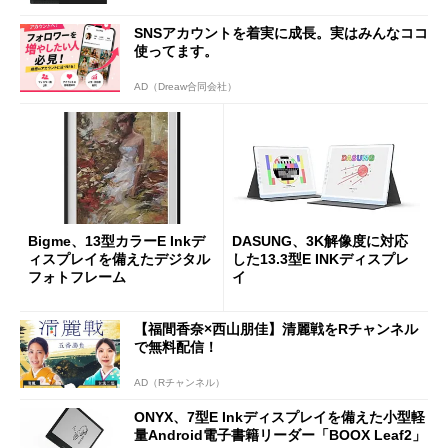
SNSアカウントを着実に成長。実はみんなココ
使ってます。
AD（Dreaw合同会社）
Bigme、13型カラーE Inkデ
DASUNG、3K解像度に対応
ィスプレイを備えたデジタル
した13.3型E INKディスプレ
フォトフレーム
イ
【福間香奈×西山朋佳】清麗戦をRチャンネル
で無料配信！
AD（Rチャンネル）
ONYX、7型E Inkディスプレイを備えた小型軽
量Android電子書籍リーダー「BOOX Leaf2」