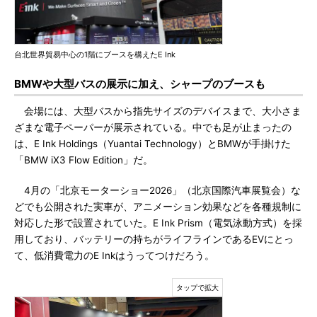
台北世界貿易中心の1階にブースを構えたE Ink
BMWや大型バスの展示に加え、シャープのブースも
会場には、大型バスから指先サイズのデバイスまで、大小さま
ざまな電子ペーパーが展示されている。中でも足が止まったの
は、E Ink Holdings（Yuantai Technology）とBMWが手掛けた
「BMW iX3 Flow Edition」だ。
4月の「北京モーターショー2026」（北京国際汽車展覧会）な
どでも公開された実車が、アニメーション効果などを各種規制に
対応した形で設置されていた。E Ink Prism（電気泳動方式）を採
用しており、バッテリーの持ちがライフラインであるEVにとっ
て、低消費電力のE Inkはうってつけだろう。