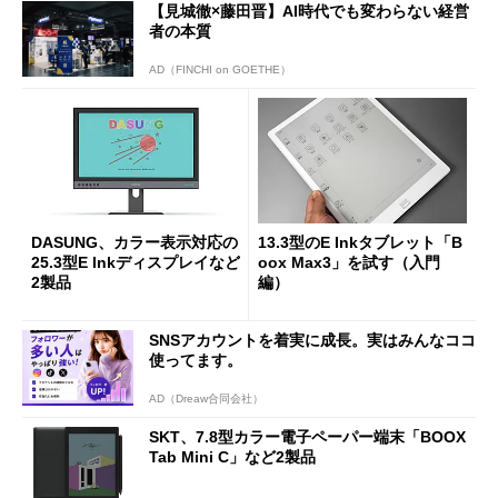
【見城徹×藤田晋】AI時代でも変わらない経営
者の本質
AD（FINCHI on GOETHE）
DASUNG、カラー表示対応の
13.3型のE Inkタブレット「B
25.3型E Inkディスプレイなど
oox Max3」を試す（入門
2製品
編）
SNSアカウントを着実に成長。実はみんなココ
使ってます。
AD（Dreaw合同会社）
SKT、7.8型カラー電子ペーパー端末「BOOX
Tab Mini C」など2製品