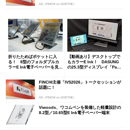
AD（FINCHI on GOETHE）
折りたためばポケットに入
【動画あり】デスクトップで
る！ 8型のフォルダブルカ
もカラーE Ink！ DASUNG
ラーE Ink電子ペーパーを見て
の25.3型ディスプレイ「Pape
きた
rlike Color」を試す
FINCHI主催「IVS2026」トークセッションが
話題に！
AD（FINCHI on GOETHE）
Viwoods、ワコムペンを装備した軽量設計の
8.2型／10.65型E Ink電子ペーパー端末