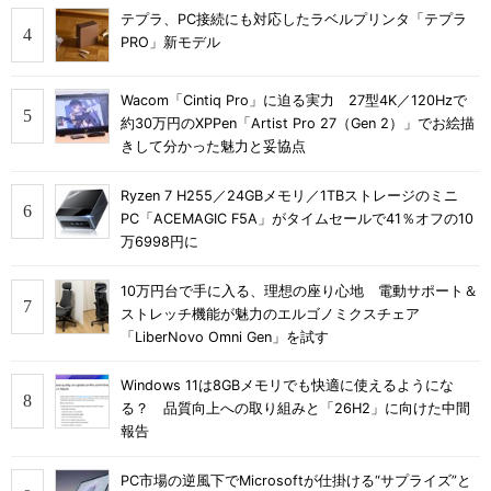
テプラ、PC接続にも対応したラベルプリンタ「テプラ
PRO」新モデル
Wacom「Cintiq Pro」に迫る実力 27型4K／120Hzで
約30万円のXPPen「Artist Pro 27（Gen 2）」でお絵描
きして分かった魅力と妥協点
Ryzen 7 H255／24GBメモリ／1TBストレージのミニ
PC「ACEMAGIC F5A」がタイムセールで41％オフの10
万6998円に
10万円台で手に入る、理想の座り心地 電動サポート＆
ストレッチ機能が魅力のエルゴノミクスチェア
「LiberNovo Omni Gen」を試す
Windows 11は8GBメモリでも快適に使えるようにな
る？ 品質向上への取り組みと「26H2」に向けた中間
報告
PC市場の逆風下でMicrosoftが仕掛ける“サプライズ”と