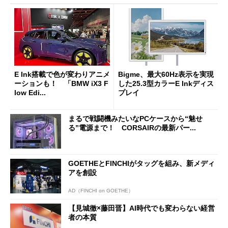
E Ink搭載で色が変わりアニメ
Bigme、最大60Hz表示を実現
ーションも！ 「BMW iX3 F
した25.3型カラーE Inkディス
low Edi...
プレイ
まるで戦闘機みたいなPCケースから“魅せ
る”電源まで！ CORSAIRの最新パー...
GOETHEとFINCHIがタッグを組み、新メディ
アを創設
AD（FINCHI on GOETHE）
【見城徹×藤田晋】AI時代でも変わらない経営
者の本質