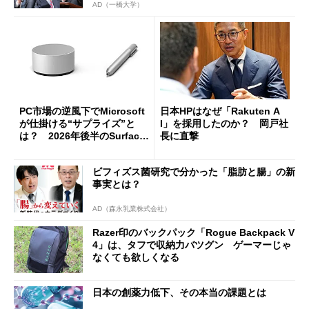
AD（一橋大学）
PC市場の逆風下でMicrosoft
日本HPはなぜ「Rakuten A
が仕掛ける“サプライズ”と
I」を採用したのか？ 岡戸社
は？ 2026年後半のSurface
長に直撃
新製品を予想する
ビフィズス菌研究で分かった「脂肪と腸」の新
事実とは？
AD（森永乳業株式会社）
Razer印のバックパック「Rogue Backpack V
4」は、タフで収納力バツグン ゲーマーじゃ
なくても欲しくなる
日本の創薬力低下、その本当の課題とは