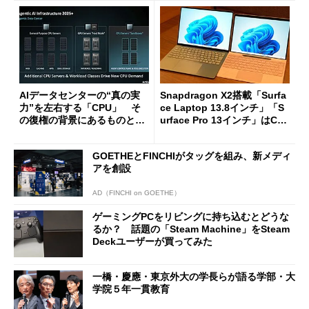
AIデータセンターの“真の実
Snapdragon X2搭載「Surfa
力”を左右する「CPU」 そ
ce Laptop 13.8インチ」「S
の復権の背景にあるものと
urface Pro 13インチ」はCop
は？
ilot+ PCの“完成形”？ 外観
をじっくりとチェックしてみ
GOETHEとFINCHIがタッグを組み、新メディ
た
アを創設
AD（FINCHI on GOETHE）
ゲーミングPCをリビングに持ち込むとどうな
るか？ 話題の「Steam Machine」をSteam
Deckユーザーが買ってみた
一橋・慶應・東京外大の学長らが語る学部・大
学院５年一貫教育