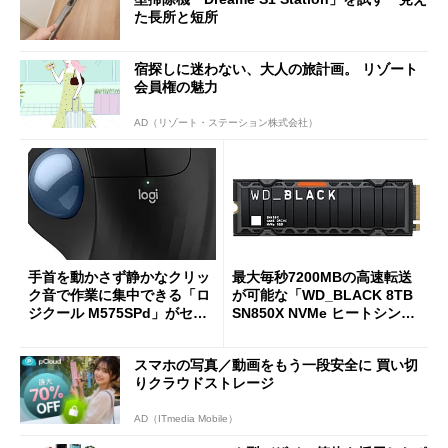
た長所と短所
宿探しに迷わない、大人の旅計画。 リゾート
会員権の魅力
AD（リゾート・ステーション株式会社）
手首を動かさず静かなクリッ
最大毎秒7200MBの高速転送
ク音で作業に集中できる「ロ
が可能な「WD_BLACK 8TB
ジクール M575SPd」がセー
SN850X NVMe ヒートシンク
ルで33％オフの5280円に
付き」が18％オフの17万508
7円に
スマホの写真／動画をもう一段安全に 買い切
りクラウドストレージ
AD（ITmedia Mobile）