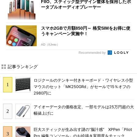
FIIO、スティック型デザイン筐体を採用したポ
ータブルオーディオプレーヤー
スマホ2GBで月額850円～ 格安SIMをお得に使
うキャンペーン実施中！
AD（IIJmio）
Recommended by
記事ランキング
ロジクールのテンキー付きキーボード・ワイヤレス小型
マウスのセット「MK250GRd」がセールで15％オフの
2980円に
アイオーデータの価格改定、一部モデルは25万円超の大
幅値上げに
巨大スティックが生み出す謎の“脳汁感” XPPen「Pilot
Pro 編集コンソール」のお絵描き実用度をチェック