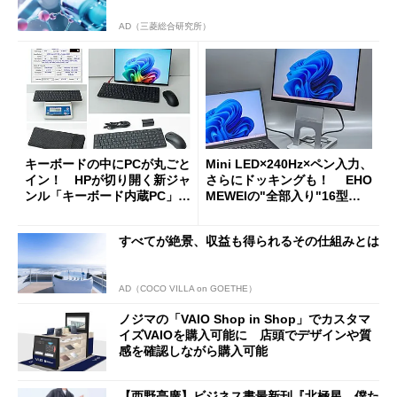
AD（三菱総合研究所）
キーボードの中にPCが丸ごと
Mini LED×240Hz×ペン入力、
イン！ HPが切り開く新ジャ
さらにドッキングも！ EHO
ンル「キーボード内蔵PC」の
MEWEIの"全部入り"16型モ
使い勝手を徹底検証
バイルディスプレイ「TM-16
0PW」徹底レビュー
すべてが絶景、収益も得られるその仕組みとは
AD（COCO VILLA on GOETHE）
ノジマの「VAIO Shop in Shop」でカスタマ
イズVAIOを購入可能に 店頭でデザインや質
感を確認しながら購入可能
【西野亮廣】ビジネス書最新刊『北極星 僕た