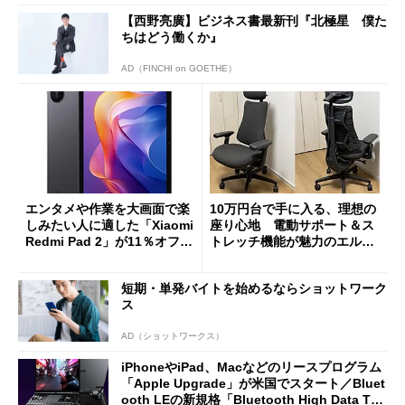
【西野亮廣】ビジネス書最新刊『北極星 僕た
ちはどう働くか』
AD（FINCHI on GOETHE）
エンタメや作業を大画面で楽
10万円台で手に入る、理想の
しみたい人に適した「Xiaomi
座り心地 電動サポート＆ス
Redmi Pad 2」が11％オフの
トレッチ機能が魅力のエルゴ
2万4980円に
ノミクスチェア「LiberNovo
Omni Gen」を試す
短期・単発バイトを始めるならショットワーク
ス
AD（ショットワークス）
iPhoneやiPad、Macなどのリースプログラム
「Apple Upgrade」が米国でスタート／Bluet
ooth LEの新規格「Bluetooth High Data Thr