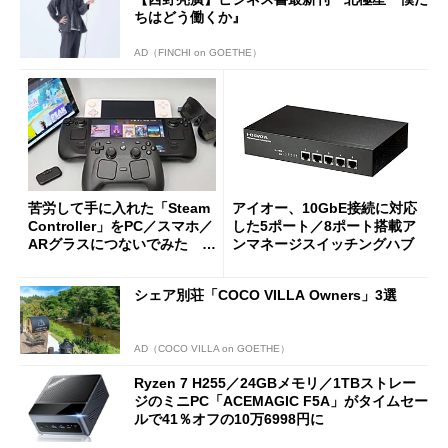
ちはどう働くか』
AD（FINCHI on GOETHE）
苦労して手に入れた「Steam
アイオー、10GbE接続に対応
Controller」をPC／スマホ／
した5ポート／8ポート搭載ア
ARグラスにつないでみた ゲ
ンマネージスイッチングハブ
ーム体験や実用性は？
シェア別荘「COCO VILLA Owners」3選
AD（COCO VILLA on GOETHE）
Ryzen 7 H255／24GBメモリ／1TBストレー
ジのミニPC「ACEMAGIC F5A」がタイムセー
ルで41％オフの10万6998円に