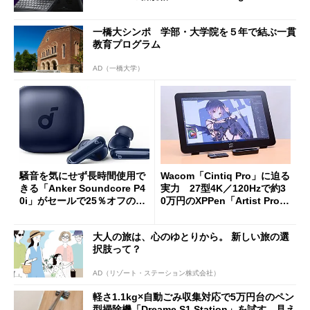
oughput」が明...
一橋大シンポ 学部・大学院を５年で結ぶ一貫
教育プログラム
AD（一橋大学）
騒音を気にせず長時間使用で
Wacom「Cintiq Pro」に迫る
きる「Anker Soundcore P4
実力 27型4K／120Hzで約3
0i」がセールで25％オフの59
0万円のXPPen「Artist Pro 2
90円に
7（Gen 2）」でお絵描きして
分かった魅力と妥協点
大人の旅は、心のゆとりから。 新しい旅の選
択肢って？
AD（リゾート・ステーション株式会社）
軽さ1.1kg×自動ごみ収集対応で5万円台のペン
型掃除機「Dreame S1 Station」を試す 見え