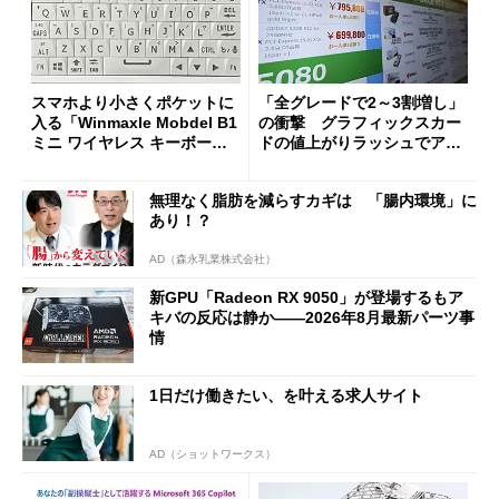
スマホより小さくポケットに
「全グレードで2～3割増し」
入る「Winmaxle Mobdel B1
の衝撃 グラフィックスカー
ミニ ワイヤレス キーボー
ドの値上がりラッシュでアキ
ド」がセールで10％オフの37
バの購入制限が深刻化
94円に
無理なく脂肪を減らすカギは 「腸内環境」に
あり！？
AD（森永乳業株式会社）
新GPU「Radeon RX 9050」が登場するもア
キバの反応は静か――2026年8月最新パーツ事
情
1日だけ働きたい、を叶える求人サイト
AD（ショットワークス）