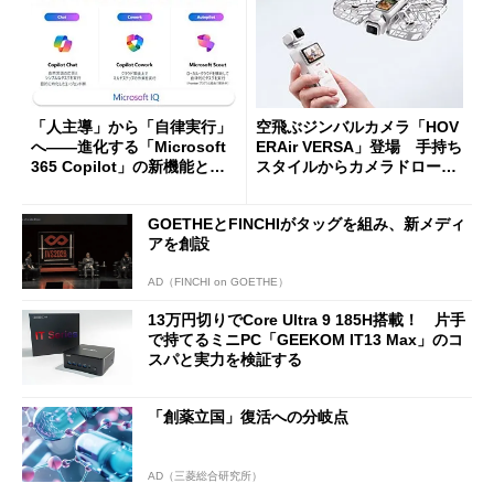
「人主導」から「自律実行」
空飛ぶジンバルカメラ「HOV
へ――進化する「Microsoft
ERAir VERSA」登場 手持ち
365 Copilot」の新機能とエ
スタイルからカメラドローン
ージェントAIの現在地
に合体変形
GOETHEとFINCHIがタッグを組み、新メディ
アを創設
AD（FINCHI on GOETHE）
13万円切りでCore Ultra 9 185H搭載！ 片手
で持てるミニPC「GEEKOM IT13 Max」のコ
スパと実力を検証する
「創薬立国」復活への分岐点
AD（三菱総合研究所）