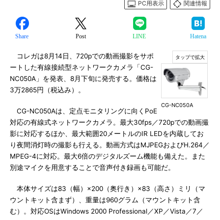
PC用表示
関連情報
Share
Post
LINE
Hatena
コレガは8月14日、720pでの動画撮影をサポ
ートした有線接続型ネットワークカメラ「CG-
NC050A」を発表、8月下旬に発売する。価格は
3万2865円（税込み）。
CG-NC050A
CG-NC050Aは、定点モニタリングに向くPoE
対応の有線式ネットワークカメラ。最大30fps／720pでの動画撮
影に対応するほか、最大範囲20メートルのIR LEDを内蔵してお
り夜間消灯時の撮影も行える。動画方式はMJPEGおよびH.264／
MPEG-4に対応。最大6倍のデジタルズーム機能も備えた。また
別途マイクを用意することで音声付き録画も可能だ。
本体サイズは83（幅）×200（奥行き）×83（高さ）ミリ（マ
ウントキット含まず）、重量は960グラム（マウントキット含
む）。対応OSはWindows 2000 Professional／XP／Vista／7／