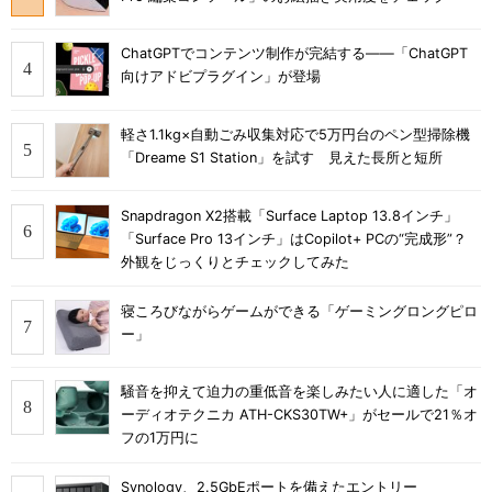
ChatGPTでコンテンツ制作が完結する――「ChatGPT
向けアドビプラグイン」が登場
軽さ1.1kg×自動ごみ収集対応で5万円台のペン型掃除機
「Dreame S1 Station」を試す 見えた長所と短所
Snapdragon X2搭載「Surface Laptop 13.8インチ」
「Surface Pro 13インチ」はCopilot+ PCの“完成形”？
外観をじっくりとチェックしてみた
寝ころびながらゲームができる「ゲーミングロングピロ
ー」
騒音を抑えて迫力の重低音を楽しみたい人に適した「オ
ーディオテクニカ ATH-CKS30TW+」がセールで21％オ
フの1万円に
Synology、2.5GbEポートを備えたエントリー