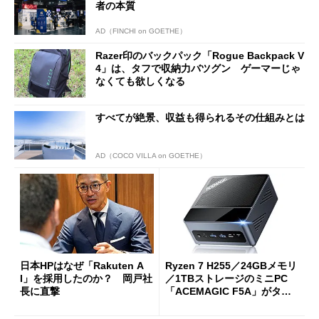
者の本質
AD（FINCHI on GOETHE）
Razer印のバックパック「Rogue Backpack V
4」は、タフで収納力バツグン ゲーマーじゃ
なくても欲しくなる
すべてが絶景、収益も得られるその仕組みとは
AD（COCO VILLA on GOETHE）
日本HPはなぜ「Rakuten A
Ryzen 7 H255／24GBメモリ
I」を採用したのか？ 岡戸社
／1TBストレージのミニPC
長に直撃
「ACEMAGIC F5A」がタイ
ムセールで41％オフの10万69
98円に