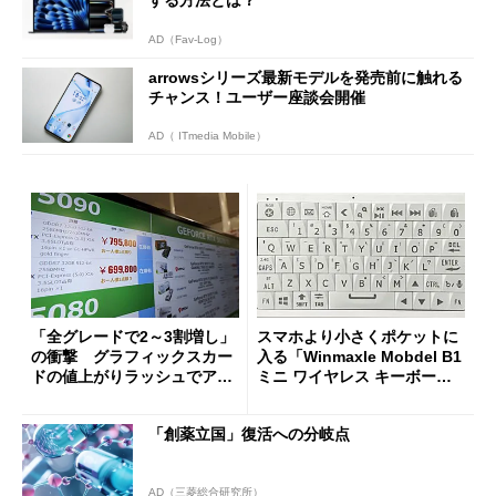
AD（Fav-Log）
arrowsシリーズ最新モデルを発売前に触れる
チャンス！ユーザー座談会開催
AD（ ITmedia Mobile）
「全グレードで2～3割増し」
スマホより小さくポケットに
の衝撃 グラフィックスカー
入る「Winmaxle Mobdel B1
ドの値上がりラッシュでアキ
ミニ ワイヤレス キーボー
バの購入制限が深刻化
ド」がセールで10％オフの37
94円に
「創薬立国」復活への分岐点
AD（三菱総合研究所）