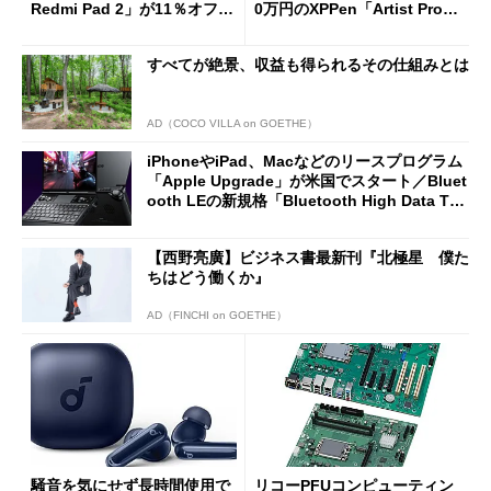
Redmi Pad 2」が11％オフの
0万円のXPPen「Artist Pro 2
2万4980円に
7（Gen 2）」でお絵描きして
分かった魅力と妥協点
すべてが絶景、収益も得られるその仕組みとは
AD（COCO VILLA on GOETHE）
iPhoneやiPad、Macなどのリースプログラム
「Apple Upgrade」が米国でスタート／Bluet
ooth LEの新規格「Bluetooth High Data Thr
oughput」が明...
【西野亮廣】ビジネス書最新刊『北極星 僕た
ちはどう働くか』
AD（FINCHI on GOETHE）
騒音を気にせず長時間使用で
リコーPFUコンピューティン