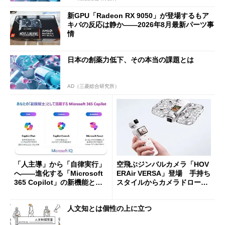
新GPU「Radeon RX 9050」が登場するもア
キバの反応は静か――2026年8月最新パーツ事
情
日本の創薬力低下、その本当の課題とは
AD（三菱総合研究所）
「人主導」から「自律実行」
空飛ぶジンバルカメラ「HOV
へ――進化する「Microsoft
ERAir VERSA」登場 手持ち
365 Copilot」の新機能とエ
スタイルからカメラドローン
ージェントAIの現在地
に合体変形
人文知とは個性の上に立つ