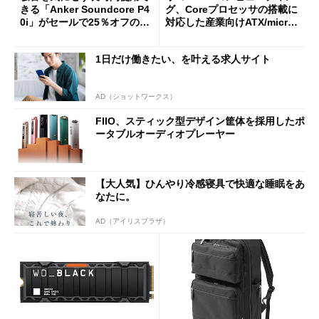
きる「Anker Soundcore P4
グ、Coreプロセッサの搭載に
0i」がセールで25％オフの59
対応した産業向けATX/micro
90円に
ATXマザーボード
1日だけ働きたい、を叶える求人サイト
AD（ショットワークス）
FIIO、スティック型デザイン筐体を採用したポ
ータブルオーディオプレーヤー
【大人気】ひんやり冷感寝具で快適な睡眠をあ
なたに。
AD（アイリスプラザ）