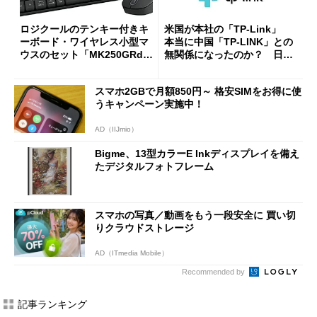
ロジクールのテンキー付きキ
米国が本社の「TP-Link」
ーボード・ワイヤレス小型マ
本当に中国「TP-LINK」との
ウスのセット「MK250GRd」
無関係になったのか？ 日本
がセールで15％オフの2980円
法人に聞く
に
スマホ2GBで月額850円～ 格安SIMをお得に使
うキャンペーン実施中！
AD（IIJmio）
Bigme、13型カラーE Inkディスプレイを備え
たデジタルフォトフレーム
スマホの写真／動画をもう一段安全に 買い切
りクラウドストレージ
AD（ITmedia Mobile）
Recommended by
記事ランキング