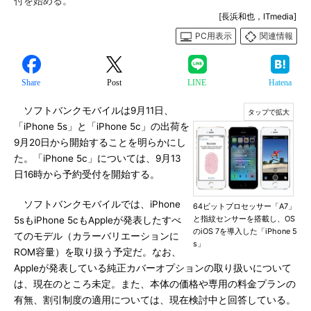
付を始める。
[長浜和也，ITmedia]
PC用表示
関連情報
Share
Post
LINE
Hatena
ソフトバンクモバイルは9月11日、
「iPhone 5s」と「iPhone 5c」の出荷を
9月20日から開始することを明らかにし
た。「iPhone 5c」については、9月13
日16時から予約受付を開始する。
ソフトバンクモバイルでは、iPhone
64ビットプロセッサー「A7」
と指紋センサーを搭載し、OS
5sもiPhone 5cもAppleが発表したすべ
のiOS 7を導入した「iPhone 5
てのモデル（カラーバリエーションに
s」
ROM容量）を取り扱う予定だ。なお、
Appleが発表している純正カバーオプションの取り扱いについて
は、現在のところ未定。また、本体の価格や専用の料金プランの
有無、割引制度の適用については、現在検討中と回答している。