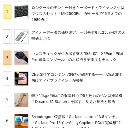
ロジクールのテンキー付きキーボード・ワイヤレス小型
マウスのセット「MK250GRd」がセールで15％オフの
2980円に
アイオーデータの価格改定、一部モデルは25万円超の大
幅値上げに
巨大スティックが生み出す謎の“脳汁感” XPPen「Pilot
Pro 編集コンソール」のお絵描き実用度をチェック
ChatGPTでコンテンツ制作が完結する――「ChatGPT
向けアドビプラグイン」が登場
軽さ1.1kg×自動ごみ収集対応で5万円台のペン型掃除機
「Dreame S1 Station」を試す 見えた長所と短所
Snapdragon X2搭載「Surface Laptop 13.8インチ」
「Surface Pro 13インチ」はCopilot+ PCの“完成形”？