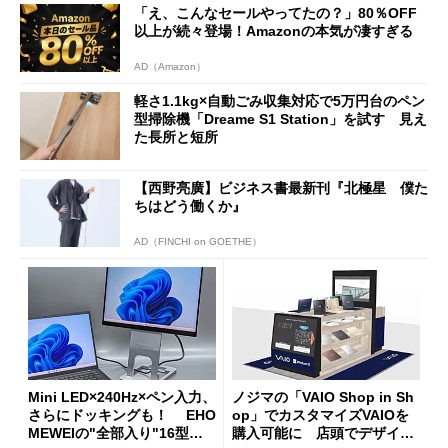
「え、こんなセールやってたの？」80％OFF
以上が続々登場！Amazonの本気が凄すぎる
AD（Amazon）
軽さ1.1kg×自動ごみ収集対応で5万円台のペン
型掃除機「Dreame S1 Station」を試す 見え
た長所と短所
【西野亮廣】ビジネス書最新刊『北極星 僕た
ちはどう働くか』
AD（FINCHI on GOETHE）
Mini LED×240Hz×ペン入力、
ノジマの「VAIO Shop in Sh
さらにドッキングも！ EHO
op」でカスタマイズVAIOを
MEWEIの"全部入り"16型モ
購入可能に 店頭でデザイン