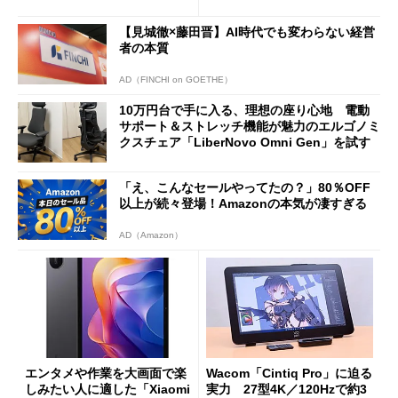
バイルディスプレイ「TM-16
や質感を確認しながら購入可
0PW」徹底レビュー
能
【見城徹×藤田晋】AI時代でも変わらない経営
者の本質
AD（FINCHI on GOETHE）
10万円台で手に入る、理想の座り心地 電動
サポート＆ストレッチ機能が魅力のエルゴノミ
クスチェア「LiberNovo Omni Gen」を試す
「え、こんなセールやってたの？」80％OFF
以上が続々登場！Amazonの本気が凄すぎる
AD（Amazon）
エンタメや作業を大画面で楽
Wacom「Cintiq Pro」に迫る
しみたい人に適した「Xiaomi
実力 27型4K／120Hzで約3