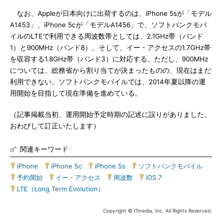
なお、Appleが日本向けに出荷するのは、iPhone 5sが「モデル
A1453」、iPhone 5cが「モデルA1456」で、ソフトバンクモバ
イルのLTEで利用できる周波数帯としては、2.1GHz帯（バンド
1）と900MHz（バンド8）、そして、イー・アクセスの1.7GHz帯
を収容する1.8GHz帯（バンド3）に対応する。ただし、900MHz
については、総務省から割り当てが決まったものの、現在はまだ
利用できない。ソフトバンクモバイルでは、2014年夏以降の運
用開始を目指して現在準備を進めている。
（記事掲載当初、運用開始予定時期の記述に誤りがありました。
おわびして訂正いたします）
関連キーワード
iPhone
|
iPhone 5c
|
iPhone 5s
|
ソフトバンクモバイル
|
予約開始
|
イー・アクセス
|
周波数
|
iOS 7
|
LTE（Long Term Evolution）
Copyright © ITmedia, Inc. All Rights Reserved.