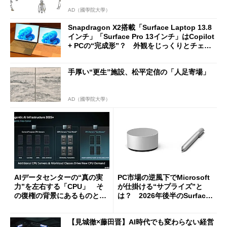
AD（國學院大學）
Snapdragon X2搭載「Surface Laptop 13.8
インチ」「Surface Pro 13インチ」はCopilot
+ PCの“完成形”？ 外観をじっくりとチェッ
クしてみた
手厚い“更生”施設、松平定信の「人足寄場」
AD（國學院大學）
AIデータセンターの“真の実
PC市場の逆風下でMicrosoft
力”を左右する「CPU」 そ
が仕掛ける“サプライズ”と
の復権の背景にあるものと
は？ 2026年後半のSurface
は？
新製品を予想する
【見城徹×藤田晋】AI時代でも変わらない経営