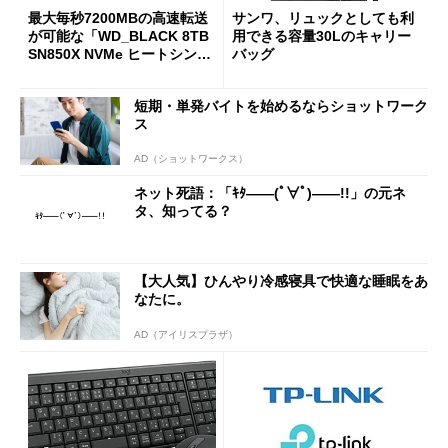
最大毎秒7200MBの高速転送
サンワ、リュックとしても利
が可能な「WD_BLACK 8TB
用できる容量30Lのキャリー
SN850X NVMe ヒートシンク
バッグ
付き」が18％オフの17万508
7円に
短期・単発バイトを始めるならショットワーク
ス
AD（ショットワークス）
ネット死語：「ｷﾀ――(ﾟ∀ﾟ)――!!」の元ネ
タ、知ってる？
【大人気】ひんやり冷感寝具で快適な睡眠をあ
なたに。
AD（アイリスプラザ）