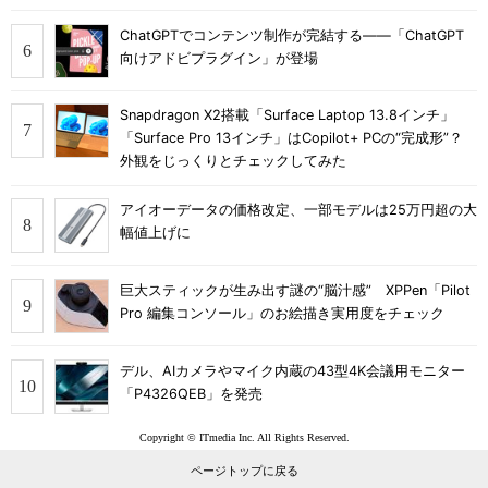
ChatGPTでコンテンツ制作が完結する――「ChatGPT
向けアドビプラグイン」が登場
Snapdragon X2搭載「Surface Laptop 13.8インチ」
「Surface Pro 13インチ」はCopilot+ PCの“完成形”？
外観をじっくりとチェックしてみた
アイオーデータの価格改定、一部モデルは25万円超の大
幅値上げに
巨大スティックが生み出す謎の“脳汁感” XPPen「Pilot
Pro 編集コンソール」のお絵描き実用度をチェック
デル、AIカメラやマイク内蔵の43型4K会議用モニター
「P4326QEB」を発売
Copyright © ITmedia Inc. All Rights Reserved.
ページトップに戻る