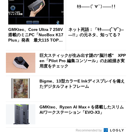
GMKtec、Core Ultra 7 258V
ネット死語：「ｷﾀ――(ﾟ∀ﾟ)―
搭載のミニPC「NucBox K17
―!!」の元ネタ、知ってる？
Plus」発表 最大115 TOPS
のAI性能を実現
巨大スティックが生み出す謎の“脳汁感” XPP
en「Pilot Pro 編集コンソール」のお絵描き実
用度をチェック
Bigme、13型カラーE Inkディスプレイを備え
たデジタルフォトフレーム
GMKtec、Ryzen AI Max＋を搭載したスリム
AIワークステーション「EVO-X3」
Recommended by