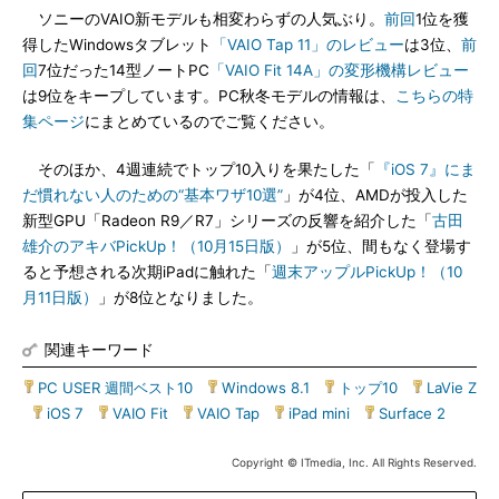
ソニーのVAIO新モデルも相変わらずの人気ぶり。
前回
1位を獲
得したWindowsタブレット
「VAIO Tap 11」のレビュー
は3位、
前
回
7位だった14型ノートPC
「VAIO Fit 14A」の変形機構レビュー
は9位をキープしています。PC秋冬モデルの情報は、
こちらの特
集ページ
にまとめているのでご覧ください。
そのほか、4週連続でトップ10入りを果たした「
『iOS 7』にま
だ慣れない人のための“基本ワザ10選”
」が4位、AMDが投入した
新型GPU「Radeon R9／R7」シリーズの反響を紹介した「
古田
雄介のアキバPickUp！（10月15日版）
」が5位、間もなく登場す
ると予想される次期iPadに触れた「
週末アップルPickUp！（10
月11日版）
」が8位となりました。
関連キーワード
PC USER 週間ベスト10
|
Windows 8.1
|
トップ10
|
LaVie Z
|
iOS 7
|
VAIO Fit
|
VAIO Tap
|
iPad mini
|
Surface 2
Copyright © ITmedia, Inc. All Rights Reserved.