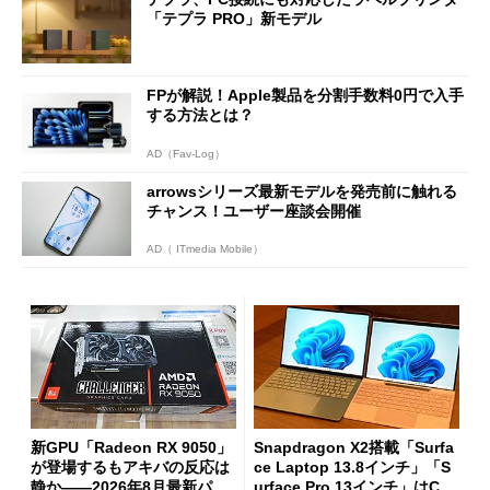
「テプラ PRO」新モデル
FPが解説！Apple製品を分割手数料0円で入手
する方法とは？
AD（Fav-Log）
arrowsシリーズ最新モデルを発売前に触れる
チャンス！ユーザー座談会開催
AD（ ITmedia Mobile）
新GPU「Radeon RX 9050」
Snapdragon X2搭載「Surfa
が登場するもアキバの反応は
ce Laptop 13.8インチ」「S
静か――2026年8月最新パー
urface Pro 13インチ」はCop