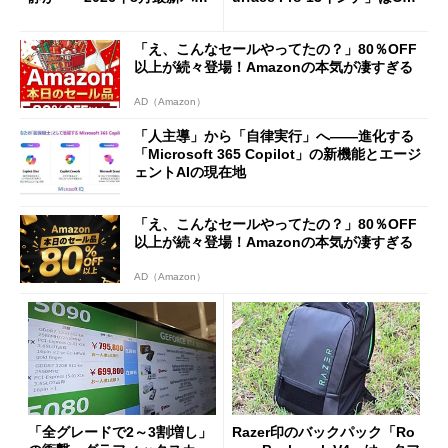
ツ事情
ilot+ PCの“完成形”？ 外観
をじっくりとチェックしてみ
「え、こんなセールやってたの？」80％OFF
た
以上が続々登場！Amazonの本気が凄すぎる
AD（Amazon）
「人主導」から「自律実行」へ――進化する
「Microsoft 365 Copilot」の新機能とエージ
ェントAIの現在地
「え、こんなセールやってたの？」80％OFF
以上が続々登場！Amazonの本気が凄すぎる
AD（Amazon）
「全グレードで2～3割増し」
Razer印のバックパック「Ro