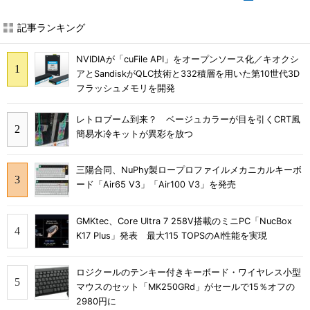
記事ランキング
NVIDIAが「cuFile API」をオープンソース化／キオクシ
アとSandiskがQLC技術と332積層を用いた第10世代3D
フラッシュメモリを開発
レトロブーム到来？ ベージュカラーが目を引くCRT風
簡易水冷キットが異彩を放つ
三陽合同、NuPhy製ロープロファイルメカニカルキーボ
ード「Air65 V3」「Air100 V3」を発売
GMKtec、Core Ultra 7 258V搭載のミニPC「NucBox
K17 Plus」発表 最大115 TOPSのAI性能を実現
ロジクールのテンキー付きキーボード・ワイヤレス小型
マウスのセット「MK250GRd」がセールで15％オフの
2980円に