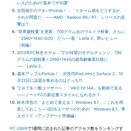
い人のための“基本ワザ10選”
古田雄介のアキバPickUp！：「リネーム感をどうするか、
それが問題だ」――AMD「Radeon R9／R7」シリーズの反
響は？
“世界最軽量”を更新：700グラム台のウルトラ軽量、さらに
「2560×1440 IGZO」だっ──新「LaVie Z」即レビュー
（前編）
2013年PC秋冬モデル：“Z”が待望のモデルチェンジ、795
グラムの超軽量＋2560×1440の超高解像度仕様に
──「LaVie Z」
週末アップルPickUp！：次世代iPad miniとSurface 2、10
月22日に話題を集めるのはどっち!?
“2 in 1”を一般ユーザーへ：「VAIO Fit 14A」を動画で見る
――ノートPCの新定番スタイルになれるか？
鈴木淳也の「まとめて覚える！ Windows 8.1」：これを用
意しておこう──旧OSユーザーのための「Windows 8.1」導
入ガイド（アップデート準備編）
PC USER
で1週間に読まれた記事のアクセス数をランキングす