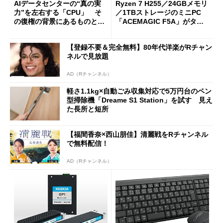
AIデータセンターの“真の実
Ryzen 7 H255／24GBメモリ
力”を左右する「CPU」 そ
／1TBストレージのミニPC
の復権の背景にあるものと
「ACEMAGIC F5A」がタイ
は？
ムセールで41％オフの10万69
98円に
【登録不要＆完全無料】80年代洋楽がRチャン
ネルで見放題
AD（Rチャンネル）
軽さ1.1kg×自動ごみ収集対応で5万円台のペン
型掃除機「Dreame S1 Station」を試す 見え
た長所と短所
【福間香奈×西山朋佳】清麗戦をRチャンネル
で無料配信！
AD（Rチャンネル）