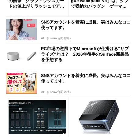
の衝撃 グラフィックスカー
gue Backpack V4」は、タフ
ドの値上がりラッシュでアキ
で収納力バツグン ゲーマー
バの購入制限が深刻化
じゃなくても欲しくなる
SNSアカウントを着実に成長。実はみんなココ
使ってます。
AD（Dreaw合同会社）
PC市場の逆風下でMicrosoftが仕掛ける“サプ
ライズ”とは？ 2026年後半のSurface新製品
を予想する
SNSアカウントを着実に成長。実はみんなココ
使ってます。
AD（Dreaw合同会社）