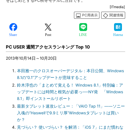
をはじめとするPC秋冬モデルに注目です。
[ITmedia]
PC用表示
関連情報
Share
Post
LINE
Hatena
PC USER
週間アクセスランキング Top 10
2013年10月14日～10月20日
本田雅一のクロスオーバーデジタル：本日公開、Windows
8.1の“0.1”アップデートが意味すること
鈴木淳也の「まとめて覚える！ Windows 8.1」特別編：ア
ップデートには時間と根気が必要っ──NY発 「Windows
8.1」即インストールリポート
最新タブレット速攻レビュー：「VAIO Tap 11」――ソニー
入魂の“Haswellで9.9ミリ厚”Windowsタブレットは買い
か？
見づらい？ 使いづらい？ を解消：「iOS 7」にまだ慣れな