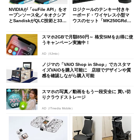
NVIDIAが「cuFile API」をオ
ロジクールのテンキー付きキ
ープンソース化／キオクシア
ーボード・ワイヤレス小型マ
とSandiskがQLC技術と332
ウスのセット「MK250GRd」
積層を用いた第10世代3Dフラ
がセールで15％オフの2980円
ッシュメモリを開発
に
スマホ2GBで月額850円～ 格安SIMをお得に使
うキャンペーン実施中！
AD（IIJmio）
ノジマの「VAIO Shop in Shop」でカスタマ
イズVAIOを購入可能に 店頭でデザインや質
感を確認しながら購入可能
スマホの写真／動画をもう一段安全に 買い切
りクラウドストレージ
AD（ITmedia Mobile）