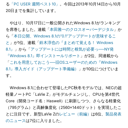
る
「PC USER 週間ベスト10」
。今回は2013年10月14日から10月
20日までを集計しています。
やはり、10月17日に一般公開されたWindows 8.1がランキング
を席巻しました。連載「
本田雅一のクロスオーバーデジタル
」か
ら「
本日公開、Windows 8.1の“0.1”アップデートが意味するこ
と
」が1位、連載「
鈴木淳也の『まとめて覚える！ Windows
8.1』
」から「
アップデートには時間と根気が必要っ──NY発
『Windows 8.1』即インストールリポート
」が2位、同連載から
「
これを用意しておこう──旧OSユーザーのための『Windows
8.1』導入ガイド（アップデート準備編）
」が10位につけていま
す。
Windows 8.1に合わせて登場したPC秋冬モデルでは、NECの超
軽量ノートPC「LaVie Z」がモデルチェンジし、CPUを第4世代
Core（開発コード名：Haswell）に刷新しつつ、さらなる軽量化
（795グラム）と高解像度化（2560×1440ドット）を実現したこ
とに注目です。新型LaVie Zの
レビュー（前編）
は6位、
製品発表
のニュース
は7位に入りました。