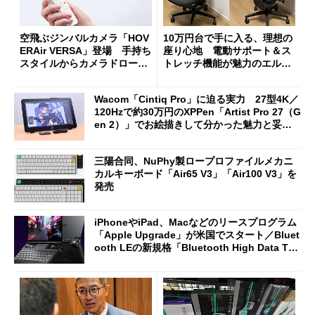
空飛ぶジンバルカメラ「HOV
10万円台で手に入る、理想の
ERAir VERSA」登場 手持ち
座り心地 電動サポート＆ス
スタイルからカメラドローン
トレッチ機能が魅力のエルゴ
に合体変形
ノミクスチェア「LiberNovo
Omni Gen」を試す
Wacom「Cintiq Pro」に迫る実力 27型4K／
120Hzで約30万円のXPPen「Artist Pro 27（G
en 2）」でお絵描きして分かった魅力と妥協
点
三陽合同、NuPhy製ロープロファイルメカニ
カルキーボード「Air65 V3」「Air100 V3」を
発売
iPhoneやiPad、Macなどのリースプログラム
「Apple Upgrade」が米国でスタート／Bluet
ooth LEの新規格「Bluetooth High Data Thr
oughput」が明...