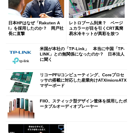
日本HPはなぜ「Rakuten A
レトロブーム到来？ ベージ
I」を採用したのか？ 岡戸社
ュカラーが目を引くCRT風簡
長に直撃
易水冷キットが異彩を放つ
米国が本社の「TP-Link」 本当に中国「TP-
LINK」との無関係になったのか？ 日本法人
に聞く
リコーPFUコンピューティング、Coreプロセ
ッサの搭載に対応した産業向けATX/microATX
マザーボード
FIIO、スティック型デザイン筐体を採用したポ
ータブルオーディオプレーヤー