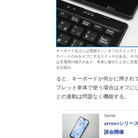
キーボード右上には電源オン／オフのスイッチと
チパッドのみをオフにするスイッチがある。その
は充電用の端子があり、本体に被せたときに充電
る仕組み
ると、キーボードが何かに押され
ブレット単体で使う場合はオフに
との連動は問題なく機能する。
Special
arrowsシ
談会開催