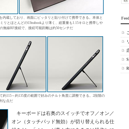
4月
を内蔵しており、画面にピッタリと貼り付けて携帯できる。本体と
Fee
リとほとんどのUltrabookより薄く、総重量も1.15キロと携帯しや
帯の無線RF接続で、接続可能距離は約50センチだ
約115～約135度の範囲で好みのチルト角度に調整できる。2段階の
て有利な点だ
キーボードは右奥のスイッチでオフ／オン／
オン（タッチパッド無効）が切り替えられる仕