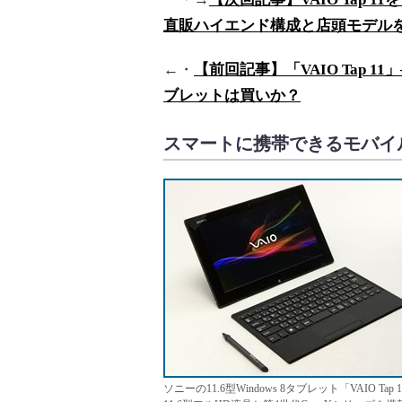
直販ハイエンド構成と店頭モデル
←・
【前回記事】「VAIO Tap 11」
ブレットは買いか？
スマートに携帯できるモバイ
ソニーの11.6型Windows 8タブレット「VAIO Tap 