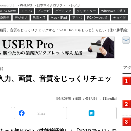
ponsord｜
日本マイクロソフト
レノボ
PHILIPS
ミニPC
プロナビ
ゲーミング
クリエイター
Windows 10終了
AI PC Now!
30周年
デジモノ
教育とIT
Mac・iPad
アキバ
PCパーツの道
チョイ得
入力、画質、音質をじっくりチェックする：VAIO Tap 11をもっと知りたい（使い勝手編）（
アク
編）
のペン入力、画質、音質をじっくりチェッ
[鈴木雅暢（撮影：矢野渉），
ITmedia
]
Share
1をもっと知りたい（性能検証編）：「VAIO Tap 11」の