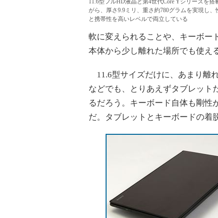
11.6型フルHD液晶と第4世代Core Yシリーズを
がら、厚さ9.9ミリ、重さ約780グラムを実現し、
と携帯性を高いレベルで両立している
軟に変えられることや、キーボー
本体から少し離れた場所でも使え
11.6型サイズだけに、あまり離
などでも、とりあえずタブレット
るだろう。キーボード自体も剛性
だ。タブレットとキーボードの着