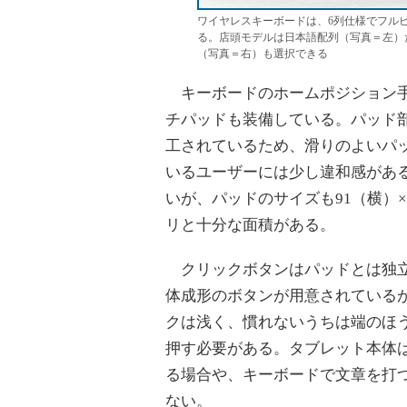
ワイヤレスキーボードは、6列仕様でフル
る。店頭モデルは日本語配列（写真＝左）
（写真＝右）も選択できる
キーボードのホームポジション
チパッドも装備している。パッド
工されているため、滑りのよいパ
いるユーザーには少し違和感があ
いが、パッドのサイズも91（横）×
リと十分な面積がある。
クリックボタンはパッドとは独
体成形のボタンが用意されている
クは浅く、慣れないうちは端のほ
押す必要がある。タブレット本体
る場合や、キーボードで文章を打
ない。