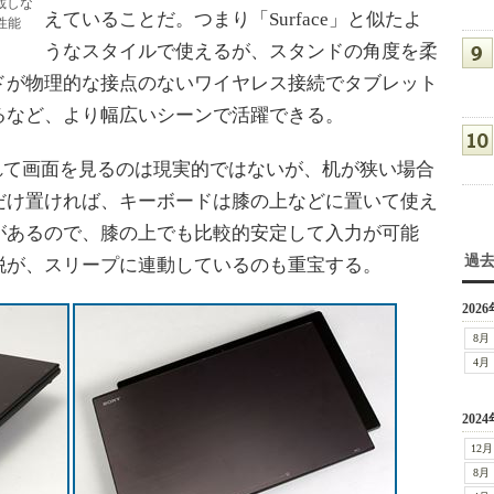
搭載しな
えていることだ。つまり「Surface」と似たよ
性能
うなスタイルで使えるが、スタンドの角度を柔
ドが物理的な接点のないワイヤレス接続でタブレット
るなど、より幅広いシーンで活躍できる。
れて画面を見るのは現実的ではないが、机が狭い場合
だけ置ければ、キーボードは膝の上などに置いて使え
があるので、膝の上でも比較的安定して入力が可能
過
脱が、スリープに連動しているのも重宝する。
2026
8月
4月
2024
12月
8月