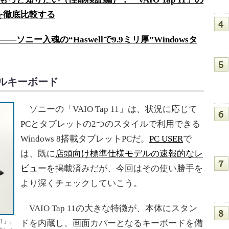
を徹底比較する
――ソニー入魂の“Haswellで9.9ミリ厚”Windowsタ
ルキーボード
ソニーの「VAIO Tap 11」は、状況に応じて
PCとタブレットの2つのスタイルで利用できる
Windows 8搭載タブレットPCだ。
PC USER
で
は、既に
店頭向け標準仕様モデルの速報的なレ
ビュー
を掲載済みだが、今回はその使い勝手を
より深くチェックしていこう。
VAIO Tap 11の大きな特徴が、本体にスタン
11」。
ドを内蔵し、画面カバーとなるキーボードを備