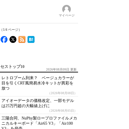
マイページ
1/4 ページ）
セストップ10
2026年08月09日 更新
レトロブーム到来？ ベージュカラーが
目を引くCRT風簡易水冷キットが異彩を
放つ
（2026年08月08日）
アイオーデータの価格改定、一部モデル
は25万円超の大幅値上げに
（2026年08月05日）
三陽合同、NuPhy製ロープロファイルメカ
ニカルキーボード「Air65 V3」「Air100
V3」を発売