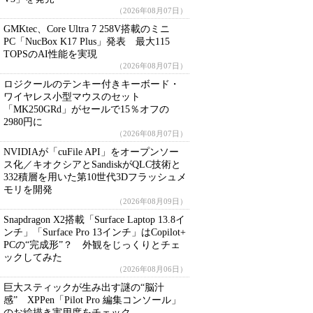
（2026年08月07日）
GMKtec、Core Ultra 7 258V搭載のミニ
PC「NucBox K17 Plus」発表 最大115
TOPSのAI性能を実現
（2026年08月07日）
ロジクールのテンキー付きキーボード・
ワイヤレス小型マウスのセット
「MK250GRd」がセールで15％オフの
2980円に
（2026年08月07日）
NVIDIAが「cuFile API」をオープンソー
ス化／キオクシアとSandiskがQLC技術と
332積層を用いた第10世代3Dフラッシュメ
モリを開発
（2026年08月09日）
Snapdragon X2搭載「Surface Laptop 13.8イ
ンチ」「Surface Pro 13インチ」はCopilot+
PCの“完成形”？ 外観をじっくりとチェ
ックしてみた
（2026年08月06日）
巨大スティックが生み出す謎の“脳汁
感” XPPen「Pilot Pro 編集コンソール」
のお絵描き実用度をチェック