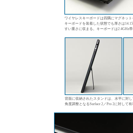
ワイヤレスキーボードは四隅にマグネット
キーボードを装着した状態でも厚さは14.15ミ
すい重さに収まる。キーボードは2.4GHz
背面に収納されたスタンドは、水平に対して
角度調整となるSurface 2／Pro 2に対し