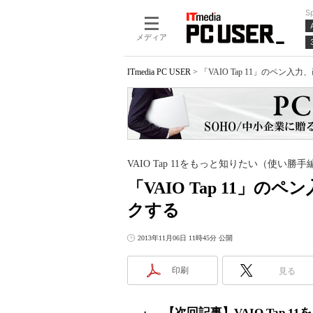
S
メディア
ITmedia PC USER
>
「VAIO Tap 11」のペン
VAIO Tap 11をもっと知りたい（使い勝手
「VAIO Tap 11」
クする
2013年11月06日 11時45分 公開
印刷
見る
・→
【次回記事】VAIO Tap 1