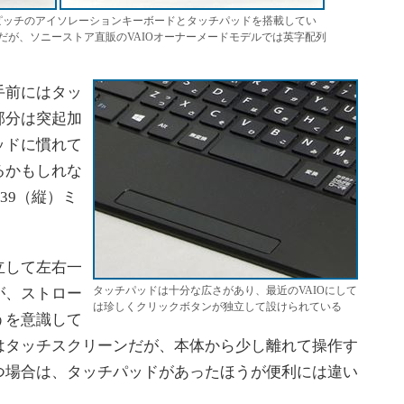
ピッチのアイソレーションキーボードとタッチパッドを搭載してい
だが、ソニーストア直販のVAIOオーナーメードモデルでは英字配列
手前にはタッ
部分は突起加
ッドに慣れて
るかもしれな
39（縦）ミ
立して左右一
タッチパッドは十分な広さがあり、最近のVAIOにして
が、ストロー
は珍しくクリックボタンが独立して設けられている
うを意識して
はタッチスクリーンだが、本体から少し離れて操作す
つ場合は、タッチパッドがあったほうが便利には違い