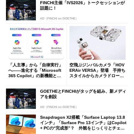
FINCHI主催「IVS2026」トークセッションが
話題に！
AD（FINCHI on GOETHE）
「人主導」から「自律実行」
空飛ぶジンバルカメラ「HOV
へ――進化する「Microsoft
ERAir VERSA」登場 手持ち
365 Copilot」の新機能とエ
スタイルからカメラドローン
ージェントAIの現在地
に合体変形
GOETHEとFINCHIがタッグを組み、新メディ
アを創設
AD（FINCHI on GOETHE）
Snapdragon X2搭載「Surface Laptop 13.8
インチ」「Surface Pro 13インチ」はCopilot
+ PCの“完成形”？ 外観をじっくりとチェッ
クしてみた