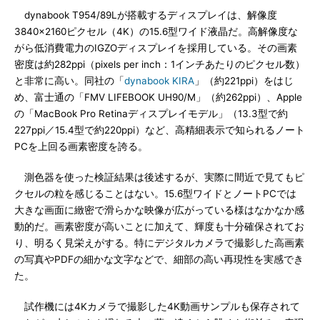
dynabook T954/89Lが搭載するディスプレイは、解像度
3840×2160ピクセル（4K）の15.6型ワイド液晶だ。高解像度な
がら低消費電力のIGZOディスプレイを採用している。その画素
密度は約282ppi（pixels per inch：1インチあたりのピクセル数）
と非常に高い。同社の「
dynabook KIRA
」（約221ppi）をはじ
め、富士通の「FMV LIFEBOOK UH90/M」（約262ppi）、Apple
の「MacBook Pro Retinaディスプレイモデル」（13.3型で約
227ppi／15.4型で約220ppi）など、高精細表示で知られるノート
PCを上回る画素密度を誇る。
測色器を使った検証結果は後述するが、実際に間近で見てもピ
クセルの粒を感じることはない。15.6型ワイドとノートPCでは
大きな画面に緻密で滑らかな映像が広がっている様はなかなか感
動的だ。画素密度が高いことに加えて、輝度も十分確保されてお
り、明るく見栄えがする。特にデジタルカメラで撮影した高画素
の写真やPDFの細かな文字などで、細部の高い再現性を実感でき
た。
試作機には4Kカメラで撮影した4K動画サンプルも保存されて