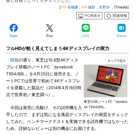
器と目視でじっくりチェックした。
[
前橋豪
,
撮影：矢野渉
，ITmedia]
PC用表示
関連情報
Share
Post
LINE
Hatena
フルHDが粗く見えてしまう4Kディスプレイの実力
既報
の通り、東芝は15.6型4Kディス
プレイ搭載のノートPC「dynabook
T954/89L」を4月25日に発売する。ノ
ートPCでは世界で初めて4Kディスプレ
イを搭載した製品だ（2014年4月16日時
点で世界初／東芝調べ）。
東芝の4KノートPC「dynabo
ok T954/89L」
今回は発売に先駆け、その試作機を入
手したので、まずは気になる液晶ディスプレイの画質をチェック
してみた。ベンチマークテストを実施できる試作機ではなかった
ため、詳細なレビューは別の機会にお届けする。