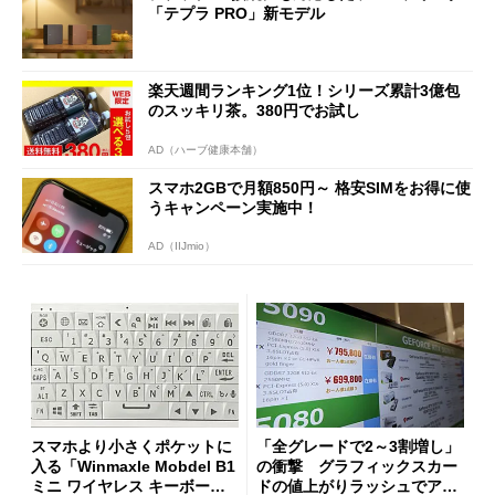
「テプラ PRO」新モデル
楽天週間ランキング1位！シリーズ累計3億包
のスッキリ茶。380円でお試し
AD（ハーブ健康本舗）
スマホ2GBで月額850円～ 格安SIMをお得に使
うキャンペーン実施中！
AD（IIJmio）
スマホより小さくポケットに
「全グレードで2～3割増し」
入る「Winmaxle Mobdel B1
の衝撃 グラフィックスカー
ミニ ワイヤレス キーボー
ドの値上がりラッシュでアキ