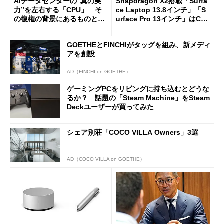
AIデータセンターの“真の実
Snapdragon X2搭載「Surfa
力”を左右する「CPU」 そ
ce Laptop 13.8インチ」「S
の復権の背景にあるものと
urface Pro 13インチ」はCop
は？
ilot+ PCの“完成形”？ 外観
をじっくりとチェックしてみ
GOETHEとFINCHIがタッグを組み、新メディ
た
アを創設
AD（FINCHI on GOETHE）
ゲーミングPCをリビングに持ち込むとどうな
るか？ 話題の「Steam Machine」をSteam
Deckユーザーが買ってみた
シェア別荘「COCO VILLA Owners」3選
AD（COCO VILLA on GOETHE）