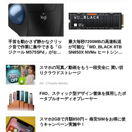
手首を動かさず静かなクリッ
最大毎秒7200MBの高速転送
ク音で作業に集中できる「ロ
が可能な「WD_BLACK 8TB
ジクール M575SPd」がセー
SN850X NVMe ヒートシンク
ルで33％オフの5280円に
付き」が18％オフの17万508
7円に
スマホの写真／動画をもう一段安全に 買い切
りクラウドストレージ
AD（ITmedia Mobile）
FIIO、スティック型デザイン筐体を採用したポ
ータブルオーディオプレーヤー
スマホ2GBで月額850円～ 格安SIMをお得に使
うキャンペーン実施中！