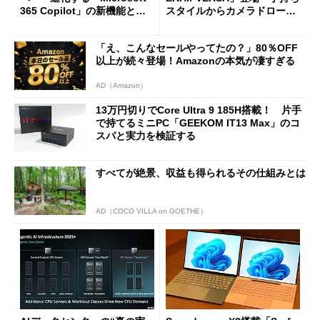
365 Copilot」の新機能とエ
スタイルからカメラドローン
ージェントAIの現在地
に合体変形
「え、こんなセールやってたの？」80％OFF
以上が続々登場！Amazonの本気が凄すぎる
AD（Amazon）
13万円切りでCore Ultra 9 185H搭載！ 片手
で持てるミニPC「GEEKOM IT13 Max」のコ
スパと実力を検証する
すべてが絶景、収益も得られるその仕組みとは
AD（COCO VILLA on GOETHE）