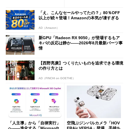
ド」がセールで10％オフの37
バの購入制限が深刻化
94円に
「え、こんなセールやってたの？」80％OFF
以上が続々登場！Amazonの本気が凄すぎる
AD（Amazon）
新GPU「Radeon RX 9050」が登場するもア
キバの反応は静か――2026年8月最新パーツ事
情
【西野亮廣】つくりたいものを追求できる環境
の作り方とは
AD（FINCHI on GOETHE）
「人主導」から「自律実行」
空飛ぶジンバルカメラ「HOV
へ――進化する「Microsoft
ERAir VERSA」登場 手持ち