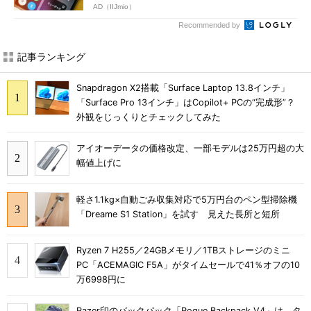
AD（IIJmio）
Recommended by
記事ランキング
Snapdragon X2搭載「Surface Laptop 13.8インチ」
「Surface Pro 13インチ」はCopilot+ PCの“完成形”？
外観をじっくりとチェックしてみた
アイオーデータの価格改定、一部モデルは25万円超の大
幅値上げに
軽さ1.1kg×自動ごみ収集対応で5万円台のペン型掃除機
「Dreame S1 Station」を試す 見えた長所と短所
Ryzen 7 H255／24GBメモリ／1TBストレージのミニ
PC「ACEMAGIC F5A」がタイムセールで41％オフの10
万6998円に
Razer印のバックパック「Rogue Backpack V4」は、タ