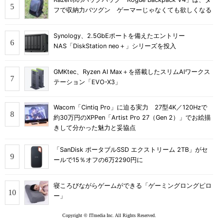
フで収納力バツグン ゲーマーじゃなくても欲しくなる
Synology、2.5GbEポートを備えたエントリー
NAS「DiskStation neo＋」シリーズを投入
GMKtec、Ryzen AI Max＋を搭載したスリムAIワークス
テーション「EVO-X3」
Wacom「Cintiq Pro」に迫る実力 27型4K／120Hzで
約30万円のXPPen「Artist Pro 27（Gen 2）」でお絵描
きして分かった魅力と妥協点
「SanDisk ポータブルSSD エクストリーム 2TB」がセ
ールで15％オフの6万2290円に
寝ころびながらゲームができる「ゲーミングロングピロ
ー」
Copyright © ITmedia Inc. All Rights Reserved.