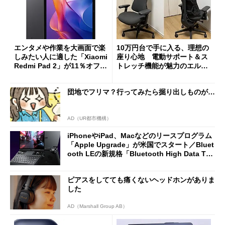
エンタメや作業を大画面で楽
10万円台で手に入る、理想の
しみたい人に適した「Xiaomi
座り心地 電動サポート＆ス
Redmi Pad 2」が11％オフの
トレッチ機能が魅力のエルゴ
2万4980円に
ノミクスチェア「LiberNovo
Omni Gen」を試す
団地でフリマ？行ってみたら掘り出しものが…
AD（UR都市機構）
iPhoneやiPad、Macなどのリースプログラム
「Apple Upgrade」が米国でスタート／Bluet
ooth LEの新規格「Bluetooth High Data Thr
oughput」が明...
ピアスをしてても痛くないヘッドホンがありま
した
AD（Marshall Group AB）