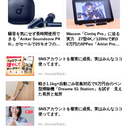
騒音を気にせず長時間使用で
Wacom「Cintiq Pro」に迫る
きる「Anker Soundcore P4
実力 27型4K／120Hzで約3
0i」がセールで25％オフの59
0万円のXPPen「Artist Pro 2
90円に
7（Gen 2）」でお絵描きして
分かった魅力と妥協点
SNSアカウントを着実に成長。実はみんなココ
使ってます。
AD（Dreaw合同会社）
軽さ1.1kg×自動ごみ収集対応で5万円台のペン
型掃除機「Dreame S1 Station」を試す 見え
た長所と短所
SNSアカウントを着実に成長。実はみんなココ
使ってます。
AD（Dreaw合同会社）