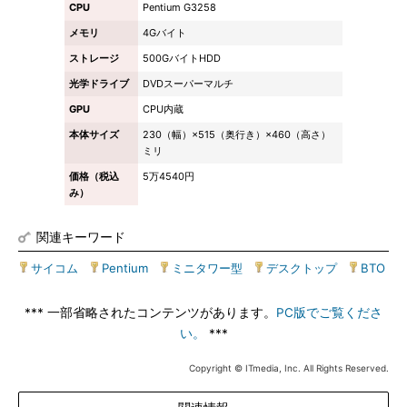
CPU
Pentium G3258
メモリ
4Gバイト
ストレージ
500GバイトHDD
光学ドライブ
DVDスーパーマルチ
GPU
CPU内蔵
本体サイズ
230（幅）×515（奥行き）×460（高さ）
ミリ
価格（税込
5万4540円
み）
関連キーワード
サイコム
|
Pentium
|
ミニタワー型
|
デスクトップ
|
BTO
*** 一部省略されたコンテンツがあります。
PC版でご覧くださ
い。
***
Copyright © ITmedia, Inc. All Rights Reserved.