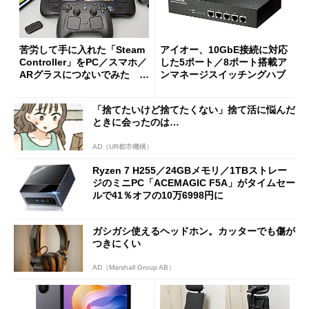
苦労して手に入れた「Steam
アイオー、10GbE接続に対応
Controller」をPC／スマホ／
した5ポート／8ポート搭載ア
ARグラスにつないでみた ゲ
ンマネージスイッチングハブ
ーム体験や実用性は？
「捨てたいけど捨てたくない」捨て活に悩んだ
ときに会ったのは…
AD（UR都市機構）
Ryzen 7 H255／24GBメモリ／1TBストレー
ジのミニPC「ACEMAGIC F5A」がタイムセー
ルで41％オフの10万6998円に
ガシガシ使えるヘッドホン。カッターでも傷が
つきにくい
AD（Marshall Group AB）