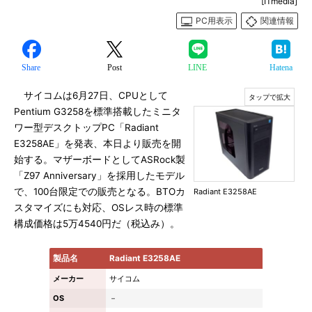
[ITmedia]
PC用表示
関連情報
Share
Post
LINE
Hatena
サイコムは6月27日、CPUとして
Pentium G3258を標準搭載したミニタ
ワー型デスクトップPC「Radiant
E3258AE」を発表、本日より販売を開
始する。マザーボードとしてASRock製
「Z97 Anniversary」を採用したモデル
で、100台限定での販売となる。BTOカ
Radiant E3258AE
スタマイズにも対応、OSレス時の標準
構成価格は5万4540円だ（税込み）。
製品名
Radiant E3258AE
メーカー
サイコム
OS
－