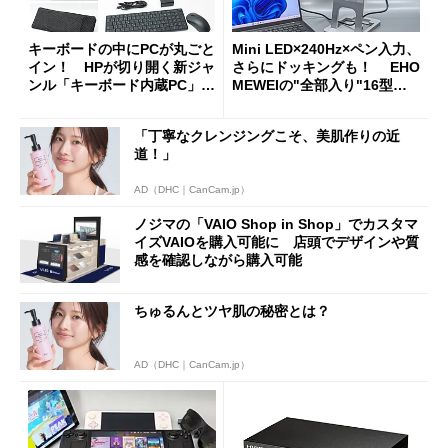
キーボードの中にPCが丸ごと
Mini LED×240Hz×ペン入力、
イン！ HPが切り開く新ジャ
さらにドッキングも！ EHO
ンル「キーボード内蔵PC」の
MEWEIの"全部入り"16型モ
使い勝手を徹底検証
バイルディスプレイ「TM-16
0PW」徹底レビュー
「丁寧なクレンジングこそ、美肌作りの近
道！」
AD（DHC｜CanCam.jp）
ノジマの「VAIO Shop in Shop」でカスタマ
イズVAIOを購入可能に 店頭でデザインや質
感を確認しながら購入可能
ちゅるんとツヤ肌の秘密とは？
AD（DHC｜CanCam.jp）