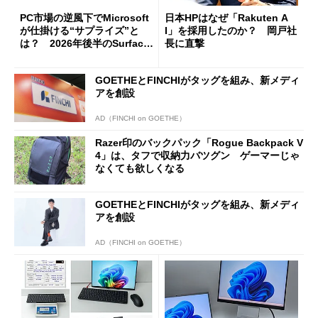
PC市場の逆風下でMicrosoft
日本HPはなぜ「Rakuten A
が仕掛ける“サプライズ”と
I」を採用したのか？ 岡戸社
は？ 2026年後半のSurface
長に直撃
新製品を予想する
GOETHEとFINCHIがタッグを組み、新メディ
アを創設
AD（FINCHI on GOETHE）
Razer印のバックパック「Rogue Backpack V
4」は、タフで収納力バツグン ゲーマーじゃ
なくても欲しくなる
GOETHEとFINCHIがタッグを組み、新メディ
アを創設
AD（FINCHI on GOETHE）