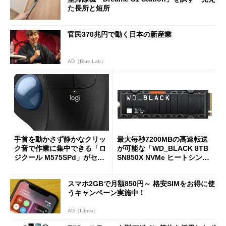
た長所と短所
官民370兆円で動く日本の新産業
AD（Blue Lab）
手首を動かさず静かなクリッ
最大毎秒7200MBの高速転送
ク音で作業に集中できる「ロ
が可能な「WD_BLACK 8TB
ジクール M575SPd」がセー
SN850X NVMe ヒートシンク
ルで33％オフの5280円に
付き」が18％オフの17万508
7円に
スマホ2GBで月額850円～ 格安SIMをお得に使
うキャンペーン実施中！
AD（IIJmio）