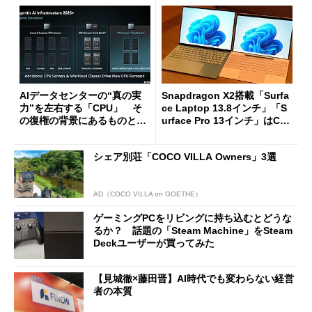
AIデータセンターの“真の実
Snapdragon X2搭載「Surfa
力”を左右する「CPU」 そ
ce Laptop 13.8インチ」「S
の復権の背景にあるものと
urface Pro 13インチ」はCop
は？
ilot+ PCの“完成形”？ 外観
をじっくりとチェックしてみ
シェア別荘「COCO VILLA Owners」3選
た
AD（COCO VILLA on GOETHE）
ゲーミングPCをリビングに持ち込むとどうな
るか？ 話題の「Steam Machine」をSteam
Deckユーザーが買ってみた
【見城徹×藤田晋】AI時代でも変わらない経営
者の本質