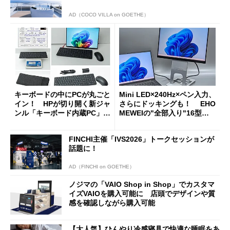
AD（COCO VILLA on GOETHE）
キーボードの中にPCが丸ごと
Mini LED×240Hz×ペン入力、
イン！ HPが切り開く新ジャ
さらにドッキングも！ EHO
ンル「キーボード内蔵PC」の
MEWEIの"全部入り"16型モ
使い勝手を徹底検証
バイルディスプレイ「TM-16
0PW」徹底レビュー
FINCHI主催「IVS2026」トークセッションが
話題に！
AD（FINCHI on GOETHE）
ノジマの「VAIO Shop in Shop」でカスタマ
イズVAIOを購入可能に 店頭でデザインや質
感を確認しながら購入可能
【大人気】ひんやり冷感寝具で快適な睡眠をあ