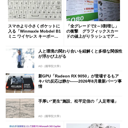
スマホより小さくポケットに
「全グレードで2～3割増し」
入る「Winmaxle Mobdel B1
の衝撃 グラフィックスカー
ミニ ワイヤレス キーボー
ドの値上がりラッシュでアキ
ド」がセールで10％オフの37
バの購入制限が深刻化
94円に
人と環境の関わり合いを紐解くと多様な関係性
が浮かび上がる
AD（國學院大學）
新GPU「Radeon RX 9050」が登場するもア
キバの反応は静か――2026年8月最新パーツ事
情
手厚い“更生”施設、松平定信の「人足寄場」
AD（國學院大學）