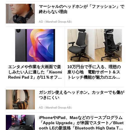
マーシャルのヘッドホンが「ファッション」で
終わらない理由
AD（Marshall Group AB）
エンタメや作業を大画面で楽
10万円台で手に入る、理想の
しみたい人に適した「Xiaomi
座り心地 電動サポート＆ス
Redmi Pad 2」が11％オフの
トレッチ機能が魅力のエルゴ
2万4980円に
ノミクスチェア「LiberNovo
Omni Gen」を試す
ガシガシ使えるヘッドホン。カッターでも傷が
つきにくい
AD（Marshall Group AB）
iPhoneやiPad、Macなどのリースプログラム
「Apple Upgrade」が米国でスタート／Bluet
ooth LEの新規格「Bluetooth High Data Thr