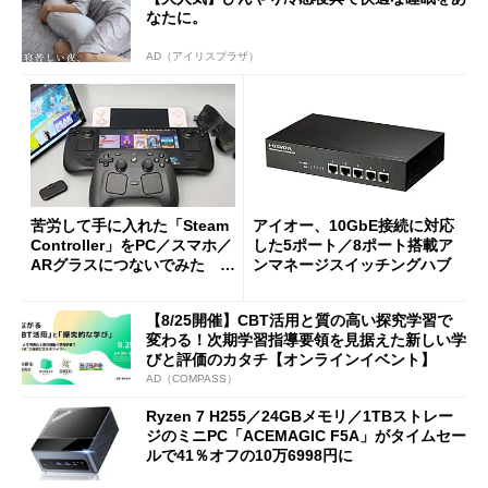
なたに。
AD（アイリスプラザ）
苦労して手に入れた「Steam
アイオー、10GbE接続に対応
Controller」をPC／スマホ／
した5ポート／8ポート搭載ア
ARグラスにつないでみた ゲ
ンマネージスイッチングハブ
ーム体験や実用性は？
【8/25開催】CBT活用と質の高い探究学習で
変わる！次期学習指導要領を見据えた新しい学
びと評価のカタチ【オンラインイベント】
AD（COMPASS）
Ryzen 7 H255／24GBメモリ／1TBストレー
ジのミニPC「ACEMAGIC F5A」がタイムセー
ルで41％オフの10万6998円に