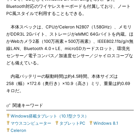
Bluetooth対応のワイヤレスキーボードも付属しており、ノート
PC風スタイルで利用することもできる。
本体スペックは、CPUがCeleron N2807（1.58GHz）、メモリ
がDDR3L 2Gバイト、ストレージがeMMC 64Gバイトを内蔵。ほ
かWebカメラ2基（100万画素＋500万画素）、IEEE802.11b/g/n無
線LAN、Bluetooth 4.0＋LE、microSDカードスロット、環境光
センサー／電子コンパス／加速度センサー／ジャイロスコープな
ども備えている。
内蔵バッテリーの駆動時間は約4.5時間。本体サイズは
258（幅）×172.6（奥行き）×10.9（高さ）ミリ、重量は約0.69
キロだ。
関連キーワード
Windows搭載タブレット（10.1型クラス）
|
マウスコンピューター
|
タブレットPC
|
Windows 8.1
|
Celeron