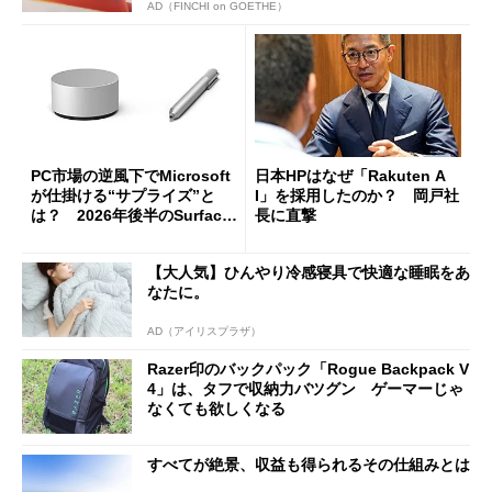
AD（FINCHI on GOETHE）
PC市場の逆風下でMicrosoft
日本HPはなぜ「Rakuten A
が仕掛ける“サプライズ”と
I」を採用したのか？ 岡戸社
は？ 2026年後半のSurface
長に直撃
新製品を予想する
【大人気】ひんやり冷感寝具で快適な睡眠をあ
なたに。
AD（アイリスプラザ）
Razer印のバックパック「Rogue Backpack V
4」は、タフで収納力バツグン ゲーマーじゃ
なくても欲しくなる
すべてが絶景、収益も得られるその仕組みとは