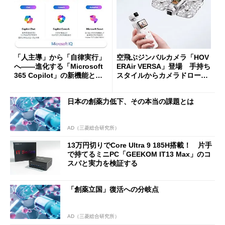
「人主導」から「自律実行」
空飛ぶジンバルカメラ「HOV
へ――進化する「Microsoft
ERAir VERSA」登場 手持ち
365 Copilot」の新機能とエ
スタイルからカメラドローン
ージェントAIの現在地
に合体変形
日本の創薬力低下、その本当の課題とは
AD（三菱総合研究所）
13万円切りでCore Ultra 9 185H搭載！ 片手
で持てるミニPC「GEEKOM IT13 Max」のコ
スパと実力を検証する
「創薬立国」復活への分岐点
AD（三菱総合研究所）