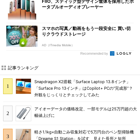
FIIO、スティック型デザイン筐体を採用したポ
ータブルオーディオプレーヤー
スマホの写真／動画をもう一段安全に 買い切
りクラウドストレージ
AD（ITmedia Mobile）
Recommended by
記事ランキング
Snapdragon X2搭載「Surface Laptop 13.8インチ」
「Surface Pro 13インチ」はCopilot+ PCの“完成形”？
外観をじっくりとチェックしてみた
アイオーデータの価格改定、一部モデルは25万円超の大
幅値上げに
軽さ1.1kg×自動ごみ収集対応で5万円台のペン型掃除機
「Dreame S1 Station」を試す 見えた長所と短所