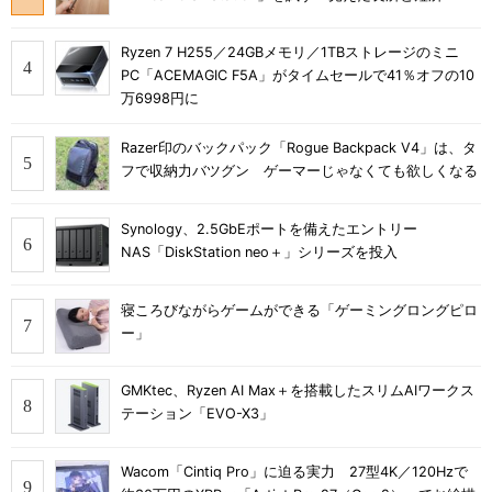
Ryzen 7 H255／24GBメモリ／1TBストレージのミニ
PC「ACEMAGIC F5A」がタイムセールで41％オフの10
万6998円に
Razer印のバックパック「Rogue Backpack V4」は、タ
フで収納力バツグン ゲーマーじゃなくても欲しくなる
Synology、2.5GbEポートを備えたエントリー
NAS「DiskStation neo＋」シリーズを投入
寝ころびながらゲームができる「ゲーミングロングピロ
ー」
GMKtec、Ryzen AI Max＋を搭載したスリムAIワークス
テーション「EVO-X3」
Wacom「Cintiq Pro」に迫る実力 27型4K／120Hzで