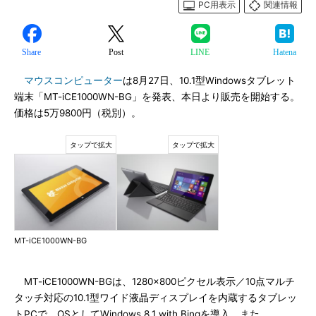
PC用表示
関連情報
Share
Post
LINE
Hatena
マウスコンピューター
は8月27日、10.1型Windowsタブレット
端末「MT-iCE1000WN-BG」を発表、本日より販売を開始する。
価格は5万9800円（税別）。
MT-iCE1000WN-BG
MT-iCE1000WN-BGは、1280×800ピクセル表示／10点マルチ
タッチ対応の10.1型ワイド液晶ディスプレイを内蔵するタブレッ
トPCで、OSとしてWindows 8.1 with Bingを導入。また