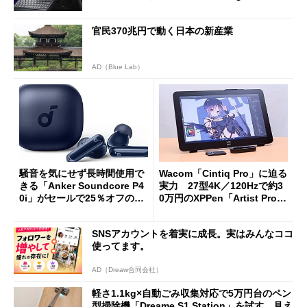
oughput」が明...
官民370兆円で動く日本の新産業
AD（Blue Lab）
騒音を気にせず長時間使用で
Wacom「Cintiq Pro」に迫る
きる「Anker Soundcore P4
実力 27型4K／120Hzで約3
0i」がセールで25％オフの59
0万円のXPPen「Artist Pro 2
90円に
7（Gen 2）」でお絵描きして
分かった魅力と妥協点
SNSアカウントを着実に成長。実はみんなココ
使ってます。
AD（Dreaw合同会社）
軽さ1.1kg×自動ごみ収集対応で5万円台のペン
型掃除機「Dreame S1 Station」を試す 見え