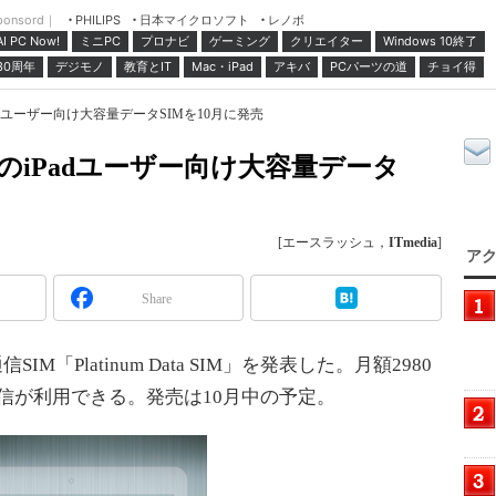
ponsord｜
日本マイクロソフト
レノボ
PHILIPS
ミニPC
プロナビ
ゲーミング
クリエイター
Windows 10終了
AI PC Now!
30周年
デジモノ
教育とIT
Mac・iPad
アキバ
PCパーツの道
チョイ得
adユーザー向け大容量データSIMを10月に発売
のiPadユーザー向け大容量データ
[エースラッシュ，
ITmedia
]
アク
Share
「Platinum Data SIM」を発表した。月額2980
通信が利用できる。発売は10月中の予定。