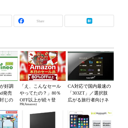
Share
Oが好調
「え、こんなセール
CA対応で国内最速の
ad発売
やってたの？」80％
「303ZT」／選択肢
封じの
OFF以上が続々登
広がる旅行者向けネ
PR(Amazon)
MAX 2
場！Amazonの本気が
ット環境／SIMフリ
.
凄すぎる
ー「iPhone 6...