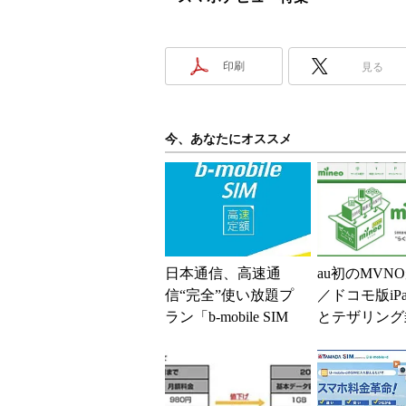
印刷
見る
今、あなたにオススメ
日本通信、高速通
au初のMVN
信“完全”使い放題プ
／ドコモ版iP
ラン「b-mobile SIM
とテザリング
高速定額」
関係／auのWi
+スマホは速..