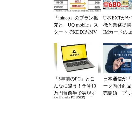
「mineo」のプラン拡
U-NEXTが
充と「UQ mobile」ス
機と業務提携
タートでKDDI系MV
IMカードの
NOが反撃 ドコモは
始
直近3...
「5年前のPC」とこ
日本通信が「
んなに違う！予算10
ーク向け商品
万円台前半で実現す
売開始 プリ
PR(ITmedia PC USER)
る快適PCライフ
IMとUSBモ
ーターのセッ
意