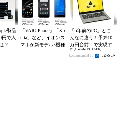
意
ple製品
「VAIO Phone」「Xp
「5年前のPC」とこ
0円で入
eria」など、イオンス
んなに違う！予算10
は？
マホが新モデル3機種
万円台前半で実現す
PR(ITmedia PC USER)
を発表
る快適PCライフ
Recommended by