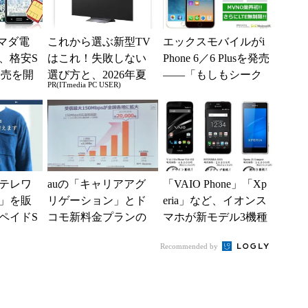
ヤマダ電
これから選ぶ新型TV
エックスモバイルがi
、格安S
はこれ！失敗しない
Phone 6／6 Plusを発売
販売を開
選び方と、2026年夏
――「もしもシーク
PR(ITmedia PC USER)
の一押しモデル
ス」のSIMとセット
で
テレワ
auの「キャリアアグ
「VAIO Phone」「Xp
」を販
リゲーション」とド
eria」など、イオンス
ペイドS
コモ新料金プランの
マホが新モデル3機種
デム／ル
インパクトは？ (1/2)
を発表
Recommended by
トも用