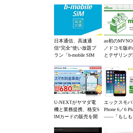
日本通信、高速通
au初のMVN
信“完全”使い放題プ
／ドコモ版iP
ラン「b-mobile SIM
とテザリング
高速定額」
関係／auのWi
+スマホは速..
U-NEXTがヤマダ電
エックスモバ
機と業務提携、格安S
Phone 6／6 
IMカードの販売を開
――「もしも
始
ス」のSIMと
で