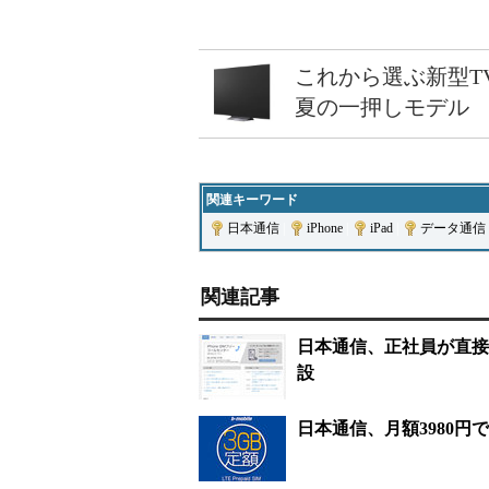
これから選ぶ新型T
夏の一押しモデル
関連キーワード
日本通信
|
iPhone
|
iPad
|
データ通信
関連記事
日本通信、正社員が直接対
設
日本通信、月額3980円