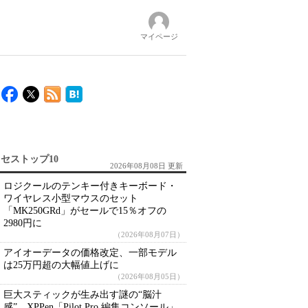
マイページ
セストップ10
2026年08月08日 更新
ロジクールのテンキー付きキーボード・
ワイヤレス小型マウスのセット
「MK250GRd」がセールで15％オフの
2980円に
（2026年08月07日）
アイオーデータの価格改定、一部モデル
は25万円超の大幅値上げに
（2026年08月05日）
巨大スティックが生み出す謎の“脳汁
感” XPPen「Pilot Pro 編集コンソール」