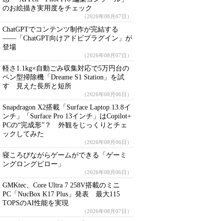
のお絵描き実用度をチェック
（2026年08月07日）
ChatGPTでコンテンツ制作が完結する
――「ChatGPT向けアドビプラグイン」が
登場
（2026年08月07日）
軽さ1.1kg×自動ごみ収集対応で5万円台の
ペン型掃除機「Dreame S1 Station」を試
す 見えた長所と短所
（2026年08月06日）
Snapdragon X2搭載「Surface Laptop 13.8イ
ンチ」「Surface Pro 13インチ」はCopilot+
PCの“完成形”？ 外観をじっくりとチェ
ックしてみた
（2026年08月06日）
寝ころびながらゲームができる「ゲーミ
ングロングピロー」
（2026年08月06日）
GMKtec、Core Ultra 7 258V搭載のミニ
PC「NucBox K17 Plus」発表 最大115
TOPSのAI性能を実現
（2026年08月07日）