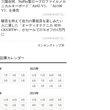
三陽合同、NuPhy製ロープロファイルメカ
ニカルキーボード「Air65 V3」「Air100
V3」を発売
（2026年08月07日）
騒音を抑えて迫力の重低音を楽しみたい
人に適した「オーディオテクニカ ATH-
CKS30TW+」がセールで21％オフの1万円
に
（2026年08月07日）
ランキングトップ30
去記事カレンダー
年
2025年
7月
6月
5月
12月
11月
10月
9月
3月
2月
1月
8月
7月
6月
5月
4月
3月
2月
1月
年
2023年
11月
10月
9月
12月
11月
10月
9月
7月
6月
5月
8月
7月
6月
5月