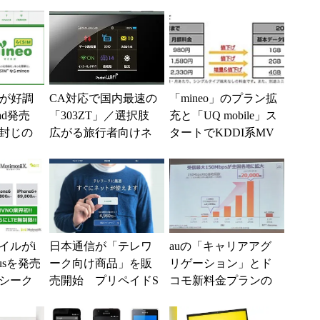
Oが好調
CA対応で国内最速の
「mineo」のプラン拡
ad発売
「303ZT」／選択肢
充と「UQ mobile」ス
封じの
広がる旅行者向けネ
タートでKDDI系MV
MAX 2
ット環境／SIMフリ
NOが反撃 ドコモは
.
ー「iPhone 6...
直近3...
イルがi
日本通信が「テレワ
auの「キャリアアグ
Plusを発売
ーク向け商品」を販
リゲーション」とド
シーク
売開始 プリペイドS
コモ新料金プランの
セット
IMとUSBモデム／ル
インパクトは？ (1/2)
ーターのセットも用