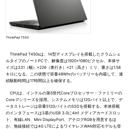
ThinkPad T550
ThinkPad T450sは、14型ディスプレイを搭載したクラムシェ
ルタイプのノートPCで、解像度は1920×1080ピクセル、本体サ
イズは331（幅）×226（奥行き）×21（高さ）ミリ、重さは1.58
キロになる。この状態で容量48Whrのバッテリーを内蔵して、連
続駆動時間は17時間以上を確保する。
CPUは、インテルの第5世代Coreプロセッサー・ファミリーの
Core i7シリーズを採用。システムメモリは12Gバイト以上で、デ
ータストレージは容量512GバイトのSSDを搭載する。本体搭載
のインタフェースは3基のUSB 3.0に4in1 メディアカードスロッ
ト、有線LAN、Mini DisplayPort、アナログRGBを用意するほ
か、無線接続では4G LTEによるワイヤレスWAN対応モデルも登