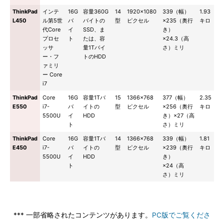
ThinkPad
インテ
16G
容量360G
14
1920×1080
339（幅）
1.93
L450
ル第5世
バ
バイトの
型
ピクセル
×235（奥行
キロ
代Core
イ
SSD、ま
き）
プロセ
ト
たは、容
×24.3（高
ッサ
量1Tバイ
さ）ミリ
ー・フ
トのHDD
ァミリ
ー Core
i7
ThinkPad
Core
16G
容量1Tバ
15
1366×768
377（幅）
2.35
E550
i7-
バ
イトの
型
ピクセル
×256（奥行
キロ
5500U
イ
HDD
き）×27（高
ト
さ）ミリ
ThinkPad
Core
16G
容量1Tバ
14
1366×768
339（幅）
1.81
E450
i7-
バ
イトの
型
ピクセル
×239（奥行
キロ
5500U
イ
HDD
き）
ト
×24（高
さ）ミリ
*** 一部省略されたコンテンツがあります。
PC版でご覧くださ