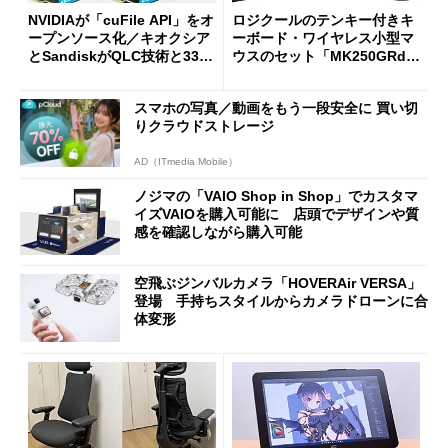
NVIDIAが「cuFile API」をオ
ロジクールのテンキー付きキ
ープンソース化／キオクシア
ーボード・ワイヤレス小型マ
とSandiskがQLC技術と332
ウスのセット「MK250GRd」
積層を用いた第10世代3Dフラ
がセールで15％オフの2980円
ッシュメモリを開発
に
スマホの写真／動画をもう一段安全に 買い切
りクラウドストレージ
AD（ITmedia Mobile）
ノジマの「VAIO Shop in Shop」でカスタマ
イズVAIOを購入可能に 店頭でデザインや質
感を確認しながら購入可能
空飛ぶジンバルカメラ「HOVERAir VERSA」
登場 手持ちスタイルからカメラドローンに合
体変形