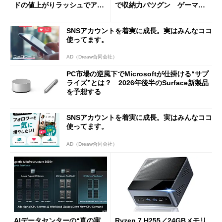
ドの値上がりラッシュでアキ
で収納力バツグン ゲーマー
バの購入制限が深刻化
じゃなくても欲しくなる
SNSアカウントを着実に成長。実はみんなココ
使ってます。
AD（Dreaw合同会社）
PC市場の逆風下でMicrosoftが仕掛ける“サプ
ライズ”とは？ 2026年後半のSurface新製品
を予想する
SNSアカウントを着実に成長。実はみんなココ
使ってます。
AD（Dreaw合同会社）
AIデータセンターの“真の実
Ryzen 7 H255／24GBメモリ