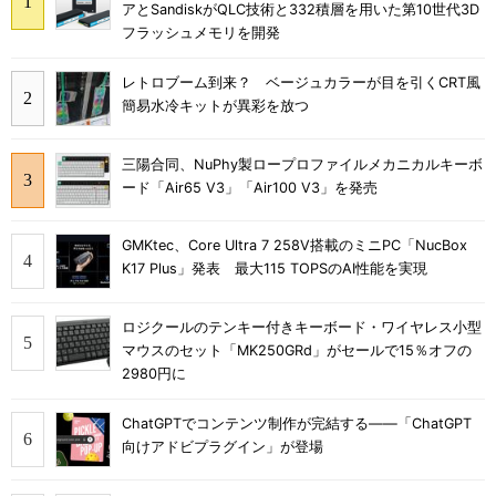
アとSandiskがQLC技術と332積層を用いた第10世代3D
フラッシュメモリを開発
レトロブーム到来？ ベージュカラーが目を引くCRT風
簡易水冷キットが異彩を放つ
三陽合同、NuPhy製ロープロファイルメカニカルキーボ
ード「Air65 V3」「Air100 V3」を発売
GMKtec、Core Ultra 7 258V搭載のミニPC「NucBox
K17 Plus」発表 最大115 TOPSのAI性能を実現
ロジクールのテンキー付きキーボード・ワイヤレス小型
マウスのセット「MK250GRd」がセールで15％オフの
2980円に
ChatGPTでコンテンツ制作が完結する――「ChatGPT
向けアドビプラグイン」が登場