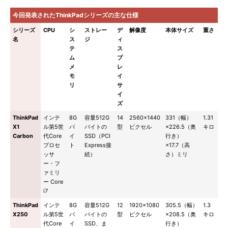
今回発表されたThinkPadシリーズの主な仕様
シリーズ
CPU
シ
ストレー
デ
解像度
本体サイズ
重さ
名
ス
ジ
ィ
テ
ス
ム
プ
メ
レ
モ
イ
リ
サ
イ
ズ
ThinkPad
インテ
8G
容量512G
14
2560×1440
331（幅）
1.31
X1
ル第5世
バ
バイトの
型
ピクセル
×226.5（奥
キロ
Carbon
代Core
イ
SSD（PCI
行き）
プロセ
ト
Express接
×17.7（高
ッサ
続）
さ）ミリ
ー・フ
ァミリ
ー Core
i7
ThinkPad
インテ
8G
容量512G
12
1920×1080
305.5（幅）
1.3
X250
ル第5世
バ
バイトの
型
ピクセル
×208.5（奥
キロ
代Core
イ
SSD、ま
行き）