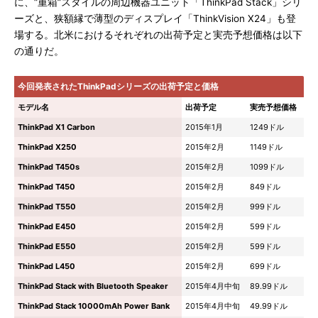
に、“重箱”スタイルの周辺機器ユニット「ThinkPad Stack」シリ
ーズと、狭額縁で薄型のディスプレイ「ThinkVision X24」も登
場する。北米におけるそれぞれの出荷予定と実売予想価格は以下
の通りだ。
今回発表されたThinkPadシリーズの出荷予定と価格
モデル名
出荷予定
実売予想価格
ThinkPad X1 Carbon
2015年1月
1249ドル
ThinkPad X250
2015年2月
1149ドル
ThinkPad T450s
2015年2月
1099ドル
ThinkPad T450
2015年2月
849ドル
ThinkPad T550
2015年2月
999ドル
ThinkPad E450
2015年2月
599ドル
ThinkPad E550
2015年2月
599ドル
ThinkPad L450
2015年2月
699ドル
ThinkPad Stack with Bluetooth Speaker
2015年4月中旬
89.99ドル
ThinkPad Stack 10000mAh Power Bank
2015年4月中旬
49.99ドル