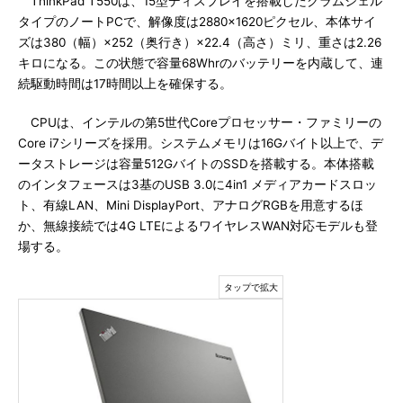
ThinkPad T550は、15型ディスプレイを搭載したクラムシェル
タイプのノートPCで、解像度は2880×1620ピクセル、本体サイ
ズは380（幅）×252（奥行き）×22.4（高さ）ミリ、重さは2.26
キロになる。この状態で容量68Whrのバッテリーを内蔵して、連
続駆動時間は17時間以上を確保する。
CPUは、インテルの第5世代Coreプロセッサー・ファミリーの
Core i7シリーズを採用。システムメモリは16Gバイト以上で、デ
ータストレージは容量512GバイトのSSDを搭載する。本体搭載
のインタフェースは3基のUSB 3.0に4in1 メディアカードスロッ
ト、有線LAN、Mini DisplayPort、アナログRGBを用意するほ
か、無線接続では4G LTEによるワイヤレスWAN対応モデルも登
場する。