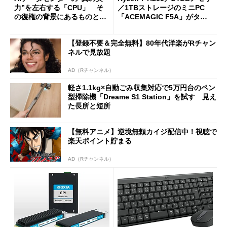
力”を左右する「CPU」 そ
／1TBストレージのミニPC
の復権の背景にあるものと
「ACEMAGIC F5A」がタイ
は？
ムセールで41％オフの10万69
98円に
【登録不要＆完全無料】80年代洋楽がRチャン
ネルで見放題
AD（Rチャンネル）
軽さ1.1kg×自動ごみ収集対応で5万円台のペン
型掃除機「Dreame S1 Station」を試す 見え
た長所と短所
【無料アニメ】逆境無頼カイジ配信中！視聴で
楽天ポイント貯まる
AD（Rチャンネル）