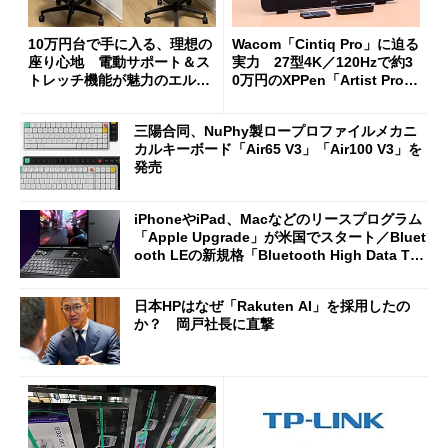
10万円台で手に入る、理想の
Wacom「Cintiq Pro」に迫る
座り心地 電動サポート＆ス
実力 27型4K／120Hzで約3
トレッチ機能が魅力のエルゴ
0万円のXPPen「Artist Pro 2
ノミクスチェア「LiberNovo
7（Gen 2）」でお絵描きして
Omni Gen」を試す
分かった魅力と妥協点
三陽合同、NuPhy製ロープロファイルメカニ
カルキーボード「Air65 V3」「Air100 V3」を
発売
iPhoneやiPad、Macなどのリースプログラム
「Apple Upgrade」が米国でスタート／Bluet
ooth LEの新規格「Bluetooth High Data Thr
oughput」が明...
日本HPはなぜ「Rakuten AI」を採用したの
か？ 岡戸社長に直撃