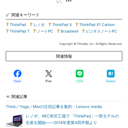
い。
***
関連キーワード
ThinkPad
|
レノボ
|
ThinkPad X
|
ThinkPad X1 Carbon
|
ThinkPad T
|
ノートPC
|
Broadwell
|
ビジネスノートPC
Copyright © ITmedia, Inc. All Rights Reserved.
関連情報
Share
Post
LINE
Hatena
関連記事
Think／Yoga／Miixの注目記事を集約：Lenovo media
レノボ、NEC米沢工場で「ThinkPad」一部モデルの
生産を開始――2014年度第4四半期より