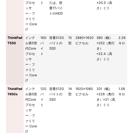
プロセ
ト
たは、容
×20.3（高
ッサ
量1Tバイ
さ）ミリ
ー・フ
トのHDD
ァミリ
ー Core
i7
ThinkPad
インテ
16G
容量512G
15
2880×1620
380（幅）
2.26
T550
ル第5世
バ
バイトの
型
ピクセル
×252（奥行
キロ
代Core
イ
SSD
き）
プロセ
ト
×22.4（高
ッサ
さ）ミリ
ー・フ
ァミリ
ー Core
i7
ThinkPad
インテ
12G
容量512G
14
1920×1080
331（幅）
1.58
T450s
ル第5世
バ
バイトの
型
ピクセル
×226（奥行
キロ
代Core
イ
SSD
き）×21（高
プロセ
ト
さ）ミリ
ッサ
ー・フ
ァミリ
ー Core
i7