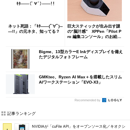
ネット死語：「ｷﾀ――(ﾟ∀ﾟ)―
巨大スティックが生み出す謎
―!!」の元ネタ、知ってる？
の“脳汁感” XPPen「Pilot P
ro 編集コンソール」のお絵描
き実用度をチェック
Bigme、13型カラーE Inkディスプレイを備え
たデジタルフォトフレーム
GMKtec、Ryzen AI Max＋を搭載したスリム
AIワークステーション「EVO-X3」
Recommended by
記事ランキング
NVIDIAが「cuFile API」をオープンソース化／キオクシ