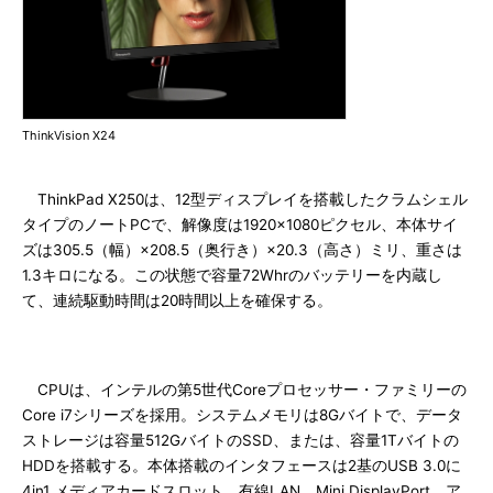
ThinkVision X24
ThinkPad X250は、12型ディスプレイを搭載したクラムシェル
タイプのノートPCで、解像度は1920×1080ピクセル、本体サイ
ズは305.5（幅）×208.5（奥行き）×20.3（高さ）ミリ、重さは
1.3キロになる。この状態で容量72Whrのバッテリーを内蔵し
て、連続駆動時間は20時間以上を確保する。
CPUは、インテルの第5世代Coreプロセッサー・ファミリーの
Core i7シリーズを採用。システムメモリは8Gバイトで、データ
ストレージは容量512GバイトのSSD、または、容量1Tバイトの
HDDを搭載する。本体搭載のインタフェースは2基のUSB 3.0に
4in1 メディアカードスロット、有線LAN、Mini DisplayPort、ア