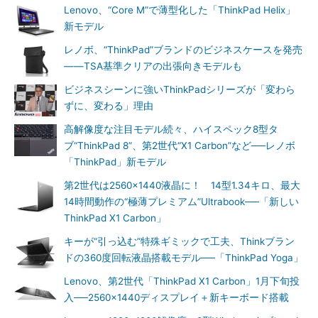
Lenovo、“Core M”で薄型化した「ThinkPad Helix」
新モデル
レノボ、“ThinkPad”ブランドのビジネスケースを発売
――TSA基準クリアの出張向きモデルも
ビジネスシーンに強いThinkPadシリーズが「変わら
ずに、変わる」理由
高解像度な注目モデル続々、ハイスペック8型タ
ブ“ThinkPad 8”、第2世代“X1 Carbon”など──レノボ
「ThinkPad」新モデル
第2世代は2560×1440液晶に！ 14型1.34キロ、最大
14時間動作の“極薄プレミアム”Ultrabook──「新しい
ThinkPad X1 Carbon」
キーが“引っ込む”特殊ギミックで工夫、Thinkブラン
ドの360度回転液晶搭載モデル──「ThinkPad Yoga」
Lenovo、第2世代「ThinkPad X1 Carbon」1月下旬投
入──2560×1440ディスプレイ＋新キーボード搭載