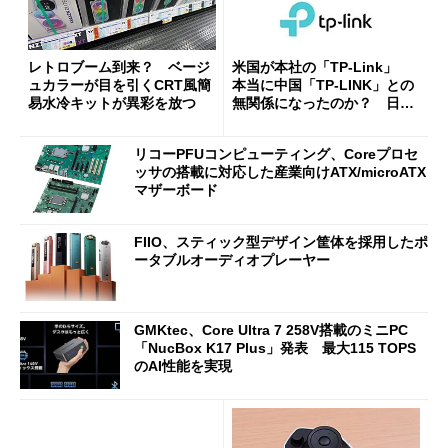
レトロブーム到来？ ベージ
米国が本社の「TP-Link」
ュカラーが目を引くCRT風簡
本当に中国「TP-LINK」との
易水冷キットが異彩を放つ
無関係になったのか？ 日本
法人に聞く
リコーPFUコンピューティング、Coreプロセ
ッサの搭載に対応した産業向けATX/microATX
マザーボード
FIIO、スティック型デザイン筐体を採用したポ
ータブルオーディオプレーヤー
GMKtec、Core Ultra 7 258V搭載のミニPC
「NucBox K17 Plus」発表 最大115 TOPS
のAI性能を実現