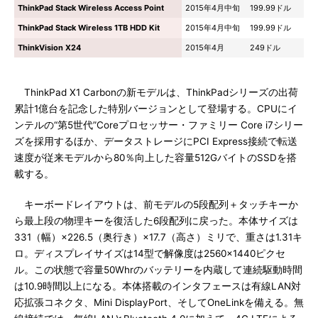
ThinkPad Stack Wireless Access Point
2015年4月中旬
199.99ドル
ThinkPad Stack Wireless 1TB HDD Kit
2015年4月中旬
199.99ドル
ThinkVision X24
2015年4月
249ドル
ThinkPad X1 Carbonの新モデルは、ThinkPadシリーズの出荷
累計1億台を記念した特別バージョンとして登場する。CPUにイ
ンテルの“第5世代”Coreプロセッサー・ファミリー Core i7シリー
ズを採用するほか、データストレージにPCI Express接続で転送
速度が従来モデルから80％向上した容量512GバイトのSSDを搭
載する。
キーボードレイアウトは、前モデルの5段配列＋タッチキーか
ら最上段の物理キーを復活した6段配列に戻った。本体サイズは
331（幅）×226.5（奥行き）×17.7（高さ）ミリで、重さは1.31キ
ロ。ディスプレイサイズは14型で解像度は2560×1440ピクセ
ル。この状態で容量50Whrのバッテリーを内蔵して連続駆動時間
は10.9時間以上になる。本体搭載のインタフェースは有線LAN対
応拡張コネクタ、Mini DisplayPort、そしてOneLinkを備える。無