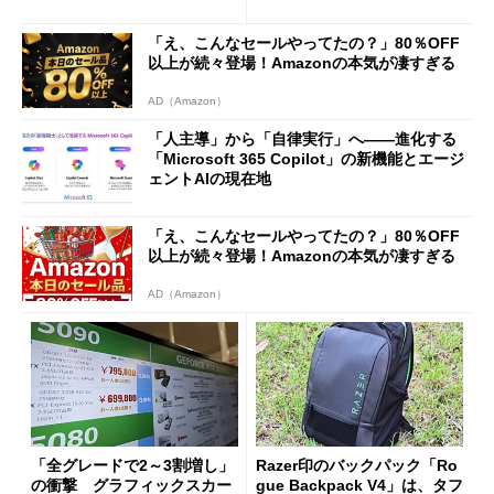
ツ事情
ilot+ PCの“完成形”？ 外観
をじっくりとチェックしてみ
「え、こんなセールやってたの？」80％OFF
た
以上が続々登場！Amazonの本気が凄すぎる
AD（Amazon）
「人主導」から「自律実行」へ――進化する
「Microsoft 365 Copilot」の新機能とエージ
ェントAIの現在地
「え、こんなセールやってたの？」80％OFF
以上が続々登場！Amazonの本気が凄すぎる
AD（Amazon）
「全グレードで2～3割増し」
Razer印のバックパック「Ro
の衝撃 グラフィックスカー
gue Backpack V4」は、タフ