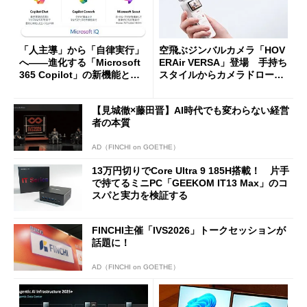
「人主導」から「自律実行」
空飛ぶジンバルカメラ「HOV
へ――進化する「Microsoft
ERAir VERSA」登場 手持ち
365 Copilot」の新機能とエ
スタイルからカメラドローン
ージェントAIの現在地
に合体変形
【見城徹×藤田晋】AI時代でも変わらない経営
者の本質
AD（FINCHI on GOETHE）
13万円切りでCore Ultra 9 185H搭載！ 片手
で持てるミニPC「GEEKOM IT13 Max」のコ
スパと実力を検証する
FINCHI主催「IVS2026」トークセッションが
話題に！
AD（FINCHI on GOETHE）