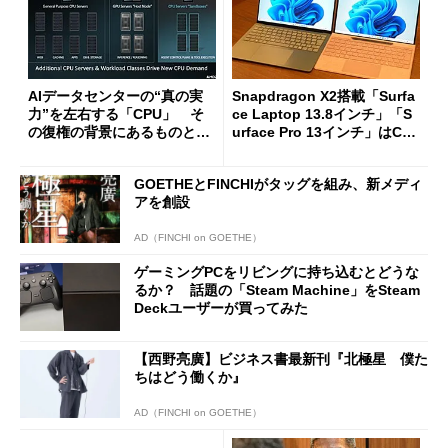
AIデータセンターの“真の実
Snapdragon X2搭載「Surfa
力”を左右する「CPU」 そ
ce Laptop 13.8インチ」「S
の復権の背景にあるものと
urface Pro 13インチ」はCop
は？
ilot+ PCの“完成形”？ 外観
をじっくりとチェックしてみ
GOETHEとFINCHIがタッグを組み、新メディ
た
アを創設
AD（FINCHI on GOETHE）
ゲーミングPCをリビングに持ち込むとどうな
るか？ 話題の「Steam Machine」をSteam
Deckユーザーが買ってみた
【西野亮廣】ビジネス書最新刊『北極星 僕た
ちはどう働くか』
AD（FINCHI on GOETHE）