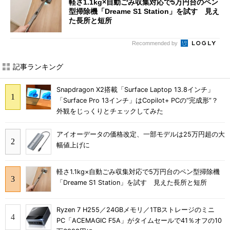
軽さ1.1kg×自動ごみ収集対応で5万円台のペン
型掃除機「Dreame S1 Station」を試す 見え
た長所と短所
Recommended by
記事ランキング
Snapdragon X2搭載「Surface Laptop 13.8インチ」
「Surface Pro 13インチ」はCopilot+ PCの“完成形”？
外観をじっくりとチェックしてみた
アイオーデータの価格改定、一部モデルは25万円超の大
幅値上げに
軽さ1.1kg×自動ごみ収集対応で5万円台のペン型掃除機
「Dreame S1 Station」を試す 見えた長所と短所
Ryzen 7 H255／24GBメモリ／1TBストレージのミニ
PC「ACEMAGIC F5A」がタイムセールで41％オフの10