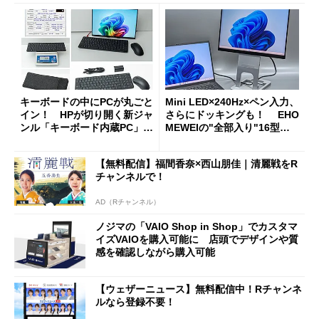
キーボードの中にPCが丸ごと
Mini LED×240Hz×ペン入力、
イン！ HPが切り開く新ジャ
さらにドッキングも！ EHO
ンル「キーボード内蔵PC」の
MEWEIの"全部入り"16型モ
使い勝手を徹底検証
バイルディスプレイ「TM-16
0PW」徹底レビュー
【無料配信】福間香奈×西山朋佳｜清麗戦をR
チャンネルで！
AD（Rチャンネル）
ノジマの「VAIO Shop in Shop」でカスタマ
イズVAIOを購入可能に 店頭でデザインや質
感を確認しながら購入可能
【ウェザーニュース】無料配信中！Rチャンネ
ルなら登録不要！