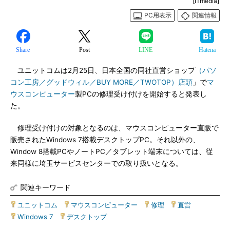
[ITmedia]
PC用表示
関連情報
Share
Post
LINE
Hatena
ユニットコムは2月25日、日本全国の同社直営ショップ
（パソ
コン工房／グッドウィル／BUY MORE／TWOTOP）店頭
」で
マ
ウスコンピューター
製PCの修理受け付けを開始すると発表し
た。
修理受け付けの対象となるのは、マウスコンピューター直販で
販売されたWindows 7搭載デスクトップPC。それ以外の、
Window 8搭載PCやノートPC／タブレット端末については、従
来同様に埼玉サービスセンターでの取り扱いとなる。
関連キーワード
ユニットコム
|
マウスコンピューター
|
修理
|
直営
|
Windows 7
|
デスクトップ