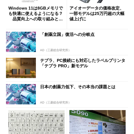
Windows 11は8GBメモリで
アイオーデータの価格改定、
も快適に使えるようになる？
一部モデルは25万円超の大幅
品質向上への取り組みと
値上げに
「26H2」に向けた中間報告
「創薬立国」復活への分岐点
AD（三菱総合研究所）
テプラ、PC接続にも対応したラベルプリンタ
「テプラ PRO」新モデル
日本の創薬力低下、その本当の課題とは
AD（三菱総合研究所）