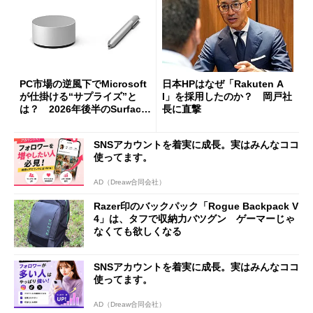
PC市場の逆風下でMicrosoft
日本HPはなぜ「Rakuten A
が仕掛ける“サプライズ”と
I」を採用したのか？ 岡戸社
は？ 2026年後半のSurface
長に直撃
新製品を予想する
SNSアカウントを着実に成長。実はみんなココ
使ってます。
AD（Dreaw合同会社）
Razer印のバックパック「Rogue Backpack V
4」は、タフで収納力バツグン ゲーマーじゃ
なくても欲しくなる
SNSアカウントを着実に成長。実はみんなココ
使ってます。
AD（Dreaw合同会社）