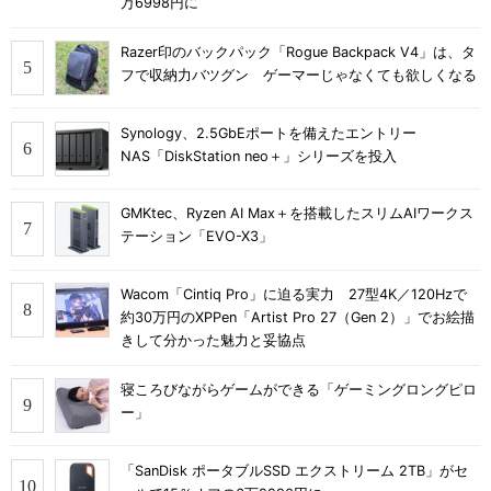
万6998円に
Razer印のバックパック「Rogue Backpack V4」は、タ
フで収納力バツグン ゲーマーじゃなくても欲しくなる
Synology、2.5GbEポートを備えたエントリー
NAS「DiskStation neo＋」シリーズを投入
GMKtec、Ryzen AI Max＋を搭載したスリムAIワークス
テーション「EVO-X3」
Wacom「Cintiq Pro」に迫る実力 27型4K／120Hzで
約30万円のXPPen「Artist Pro 27（Gen 2）」でお絵描
きして分かった魅力と妥協点
寝ころびながらゲームができる「ゲーミングロングピロ
ー」
「SanDisk ポータブルSSD エクストリーム 2TB」がセ