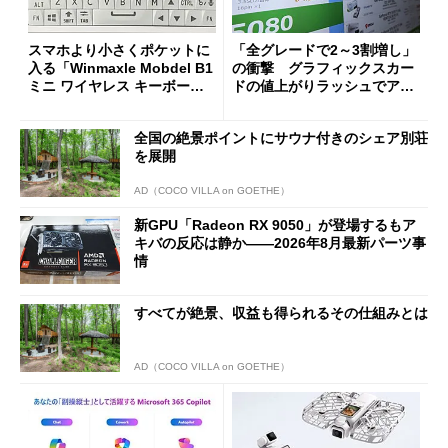
スマホより小さくポケットに
「全グレードで2～3割増し」
入る「Winmaxle Mobdel B1
の衝撃 グラフィックスカー
ミニ ワイヤレス キーボー
ドの値上がりラッシュでアキ
ド」がセールで10％オフの37
バの購入制限が深刻化
94円に
全国の絶景ポイントにサウナ付きのシェア別荘
を展開
AD（COCO VILLA on GOETHE）
新GPU「Radeon RX 9050」が登場するもア
キバの反応は静か――2026年8月最新パーツ事
情
すべてが絶景、収益も得られるその仕組みとは
AD（COCO VILLA on GOETHE）