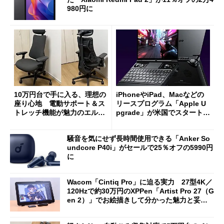
980円に
10万円台で手に入る、理想の
iPhoneやiPad、Macなどの
座り心地 電動サポート＆ス
リースプログラム「Apple U
トレッチ機能が魅力のエルゴ
pgrade」が米国でスタート／
ノミクスチェア「LiberNovo
Bluetooth LEの新規格「Blu
Omni Gen」を試す
etooth High Data Throughp
騒音を気にせず長時間使用できる「Anker So
ut」が明...
undcore P40i」がセールで25％オフの5990円
に
Wacom「Cintiq Pro」に迫る実力 27型4K／
120Hzで約30万円のXPPen「Artist Pro 27（G
en 2）」でお絵描きして分かった魅力と妥協
点