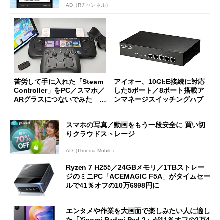
AD（Rチャンネル）
苦労して手に入れた「Steam
アイオー、10GbE接続に対応
Controller」をPC／スマホ／
した5ポート／8ポート搭載ア
ARグラスにつないでみた ゲ
ンマネージスイッチングハブ
ーム体験や実用性は？
スマホの写真／動画をもう一段安全に 買い切
りクラウドストレージ
AD（ITmedia Mobile）
Ryzen 7 H255／24GBメモリ／1TBストレー
ジのミニPC「ACEMAGIC F5A」がタイムセー
ルで41％オフの10万6998円に
エンタメや作業を大画面で楽しみたい人に適し
た「Xiaomi Redmi Pad 2」が11％オフの2万4