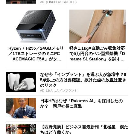
AD（FINCHI on GOETHE）
Ryzen 7 H255／24GBメモリ
軽さ1.1kg×自動ごみ収集対応
／1TBストレージのミニPC
で5万円台のペン型掃除機「D
「ACEMAGIC F5A」がタイ
reame S1 Station」を試す
ムセールで41％オフの10万69
見えた長所と短所
98円に
なぜ今「インプラント」を選ぶ人が急増中？6
5歳以上の方は要確認。抜けた歯の放置は驚き
のリスク
AD（あんしんインプラント）
日本HPはなぜ「Rakuten AI」を採用したの
か？ 岡戸社長に直撃
【西野亮廣】ビジネス書最新刊『北極星 僕た
ちはどう働くか』