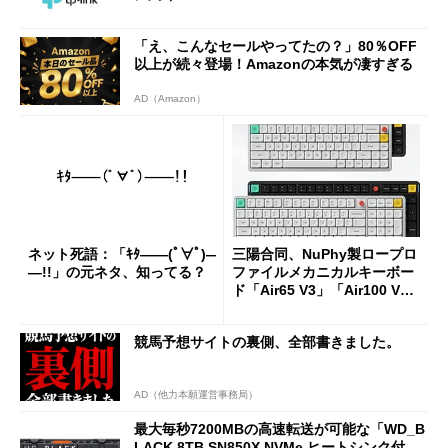
「え、こんなセールやってたの？」80％OFF
以上が続々登場！Amazonの本気が凄すぎる
AD（Amazon）
ネット死語：「ｷﾀ――(ﾟ∀ﾟ)―
三陽合同、NuPhy製ロープロ
―!!」の元ネタ、知ってる？
ファイルメカニカルキーボー
ド「Air65 V3」「Air100 V
3」を発売
競馬予想サイトの裏側、全部書きました。
AD（他力本願運営事務局）
最大毎秒7200MBの高速転送が可能な「WD_B
LACK 8TB SN850X NVMe ヒートシンク付