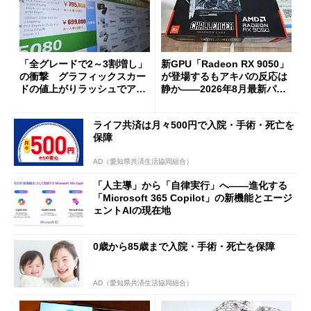
「全グレードで2～3割増し」
新GPU「Radeon RX 9050」
の衝撃 グラフィックスカー
が登場するもアキバの反応は
ドの値上がりラッシュでアキ
静か――2026年8月最新パー
バの購入制限が深刻化
ツ事情
ライフ共済は月々500円で入院・手術・死亡を
保障
AD（愛知県共済生活協同組合）
「人主導」から「自律実行」へ――進化する
「Microsoft 365 Copilot」の新機能とエージ
ェントAIの現在地
0歳から85歳まで入院・手術・死亡を保障
AD（愛知県共済生活協同組合）