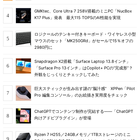
GMKtec、Core Ultra 7 258V搭載のミニPC「NucBox
K17 Plus」発表 最大115 TOPSのAI性能を実現
ロジクールのテンキー付きキーボード・ワイヤレス小型
マウスのセット「MK250GRd」がセールで15％オフの
2980円に
Snapdragon X2搭載「Surface Laptop 13.8インチ」
「Surface Pro 13インチ」はCopilot+ PCの“完成形”？
外観をじっくりとチェックしてみた
巨大スティックが生み出す謎の“脳汁感” XPPen「Pilot
Pro 編集コンソール」のお絵描き実用度をチェック
ChatGPTでコンテンツ制作が完結する――「ChatGPT
向けアドビプラグイン」が登場
Ryzen 7 H255／24GBメモリ／1TBストレージのミニ