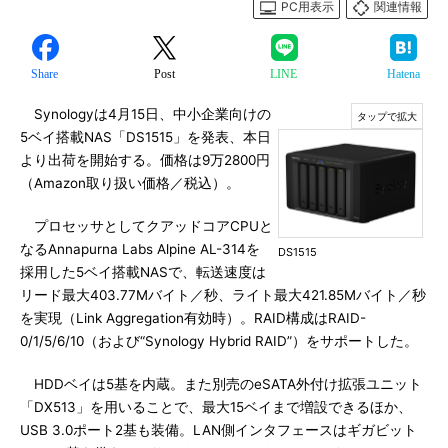
PC用表示
関連情報
Share
Post
LINE
Hatena
Synologyは4月15日、中小企業向けの
5ベイ搭載NAS「DS1515」を発表、本日
より出荷を開始する。価格は9万2800円
（Amazon取り扱い価格／税込）。
プロセッサとしてクアッドコアCPUと
なるAnnapurna Labs Alpine AL-314を
DS1515
採用した5ベイ搭載NASで、転送速度は
リード最大403.77Mバイト／秒、ライト最大421.85Mバイト／秒
を実現（Link Aggregation有効時）。RAID構成はRAID-
0/1/5/6/10（および“Synology Hybrid RAID”）をサポートした。
HDDベイは5基を内蔵。また別売のeSATA外付け拡張ユニット
「DX513」を用いることで、最大15ベイまで増設できるほか、
USB 3.0ポート2基も装備。LAN側インタフェースはギガビット