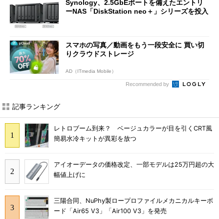
Synology、2.5GbEポートを備えたエントリ
ーNAS「DiskStation neo＋」シリーズを投入
スマホの写真／動画をもう一段安全に 買い切
りクラウドストレージ
AD（ITmedia Mobile）
Recommended by
記事ランキング
レトロブーム到来？ ベージュカラーが目を引くCRT風
簡易水冷キットが異彩を放つ
アイオーデータの価格改定、一部モデルは25万円超の大
幅値上げに
三陽合同、NuPhy製ロープロファイルメカニカルキーボ
ード「Air65 V3」「Air100 V3」を発売