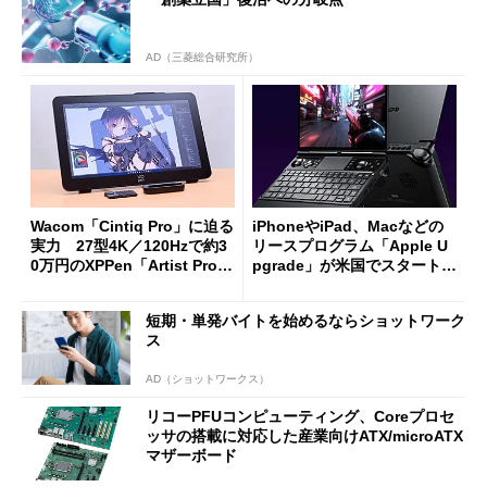
AD（三菱総合研究所）
Wacom「Cintiq Pro」に迫る
iPhoneやiPad、Macなどの
実力 27型4K／120Hzで約3
リースプログラム「Apple U
0万円のXPPen「Artist Pro 2
pgrade」が米国でスタート／
7（Gen 2）」でお絵描きして
Bluetooth LEの新規格「Blu
分かった魅力と妥協点
etooth High Data Throughp
短期・単発バイトを始めるならショットワーク
ut」が明...
ス
AD（ショットワークス）
リコーPFUコンピューティング、Coreプロセ
ッサの搭載に対応した産業向けATX/microATX
マザーボード