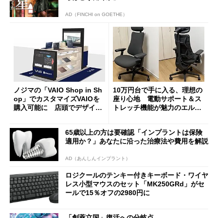
AD（FINCHI on GOETHE）
ノジマの「VAIO Shop in Sh
10万円台で手に入る、理想の
op」でカスタマイズVAIOを
座り心地 電動サポート＆ス
購入可能に 店頭でデザイン
トレッチ機能が魅力のエルゴ
や質感を確認しながら購入可
ノミクスチェア「LiberNovo
能
Omni Gen」を試す
65歳以上の方は要確認「インプラントは保険
適用か？」あなたに沿った治療法や費用を解説
AD（あんしんインプラント）
ロジクールのテンキー付きキーボード・ワイヤ
レス小型マウスのセット「MK250GRd」がセ
ールで15％オフの2980円に
「創薬立国」復活への分岐点