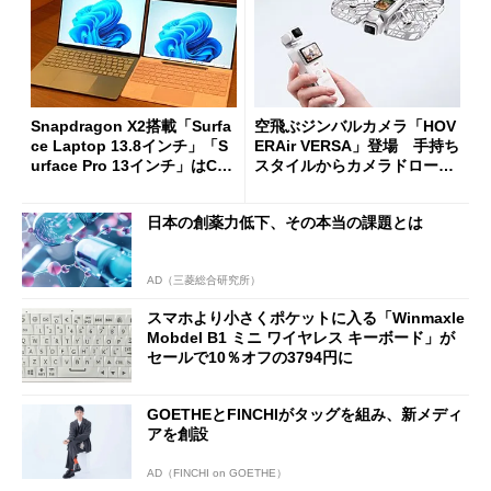
Snapdragon X2搭載「Surfa
空飛ぶジンバルカメラ「HOV
ce Laptop 13.8インチ」「S
ERAir VERSA」登場 手持ち
urface Pro 13インチ」はCop
スタイルからカメラドローン
ilot+ PCの“完成形”？ 外観
に合体変形
をじっくりとチェックしてみ
日本の創薬力低下、その本当の課題とは
た
AD（三菱総合研究所）
スマホより小さくポケットに入る「Winmaxle
Mobdel B1 ミニ ワイヤレス キーボード」が
セールで10％オフの3794円に
GOETHEとFINCHIがタッグを組み、新メディ
アを創設
AD（FINCHI on GOETHE）