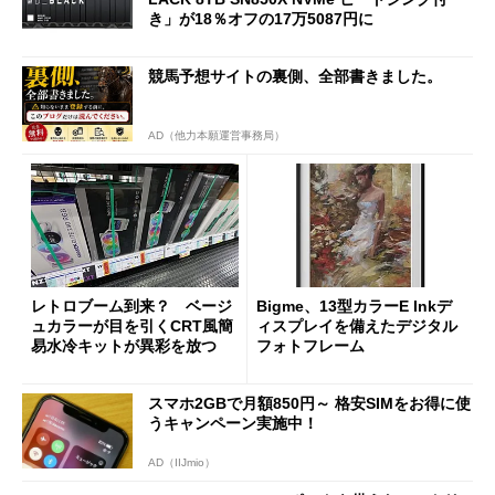
き」が18％オフの17万5087円に
競馬予想サイトの裏側、全部書きました。
AD（他力本願運営事務局）
レトロブーム到来？ ベージ
Bigme、13型カラーE Inkデ
ュカラーが目を引くCRT風簡
ィスプレイを備えたデジタル
易水冷キットが異彩を放つ
フォトフレーム
スマホ2GBで月額850円～ 格安SIMをお得に使
うキャンペーン実施中！
AD（IIJmio）