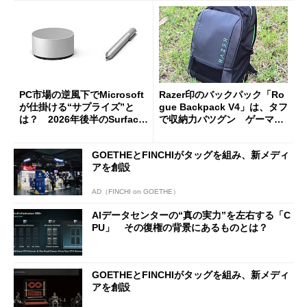
PC市場の逆風下でMicrosoft
Razer印のバックパック「Ro
が仕掛ける“サプライズ”と
gue Backpack V4」は、タフ
は？ 2026年後半のSurface
で収納力バツグン ゲーマー
新製品を予想する
じゃなくても欲しくなる
GOETHEとFINCHIがタッグを組み、新メディ
アを創設
AD（FINCHI on GOETHE）
AIデータセンターの“真の実力”を左右する「C
PU」 その復権の背景にあるものとは？
GOETHEとFINCHIがタッグを組み、新メディ
アを創設