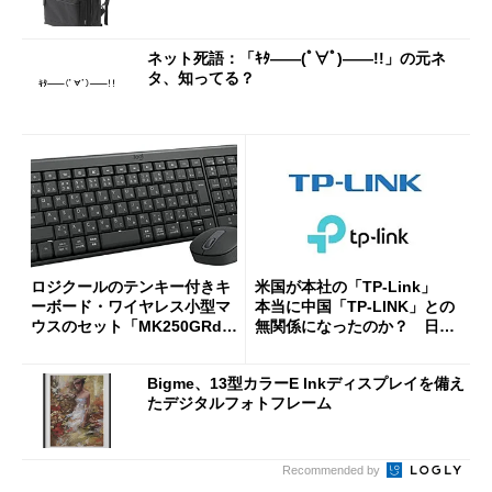
ネット死語：「ｷﾀ――(ﾟ∀ﾟ)――!!」の元ネ
タ、知ってる？
ロジクールのテンキー付きキ
米国が本社の「TP-Link」
ーボード・ワイヤレス小型マ
本当に中国「TP-LINK」との
ウスのセット「MK250GRd」
無関係になったのか？ 日本
がセールで15％オフの2980円
法人に聞く
に
Bigme、13型カラーE Inkディスプレイを備え
たデジタルフォトフレーム
Recommended by