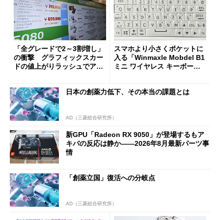
「全グレードで2～3割増し」
スマホより小さくポケットに
の衝撃 グラフィックスカー
入る「Winmaxle Mobdel B1
ドの値上がりラッシュでアキ
ミニ ワイヤレス キーボー
バの購入制限が深刻化
ド」がセールで10％オフの37
94円に
日本の創薬力低下、その本当の課題とは
AD（三菱総合研究所）
新GPU「Radeon RX 9050」が登場するもア
キバの反応は静か――2026年8月最新パーツ事
情
「創薬立国」復活への分岐点
AD（三菱総合研究所）