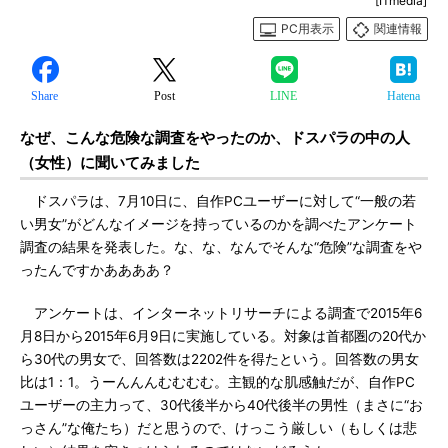
[ITmedia]
PC用表示
関連情報
Share
Post
LINE
Hatena
なぜ、こんな危険な調査をやったのか、ドスパラの中の人
（女性）に聞いてみました
ドスパラは、7月10日に、自作PCユーザーに対して“一般の若
い男女”がどんなイメージを持っているのかを調べたアンケート
調査の結果を発表した。な、な、なんでそんな“危険”な調査をや
ったんですかああああ？
アンケートは、インターネットリサーチによる調査で2015年6
月8日から2015年6月9日に実施している。対象は首都圏の20代か
ら30代の男女で、回答数は2202件を得たという。回答数の男女
比は1：1。うーんんんむむむむ。主観的な肌感触だが、自作PC
ユーザーの主力って、30代後半から40代後半の男性（まさに“お
っさん”な俺たち）だと思うので、けっこう厳しい（もしくは悲