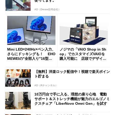
使ってます。
AD（Dreaw合同会社）
Mini LED×240Hz×ペン入力、
ノジマの「VAIO Shop in Sh
さらにドッキングも！ EHO
op」でカスタマイズVAIOを
MEWEIの"全部入り"16型モ
購入可能に 店頭でデザイン
バイルディスプレイ「TM-16
や質感を確認しながら購入可
0PW」徹底レビュー
能
【無料】洋楽ロック配信中！視聴で楽天ポイン
ト貯まる
AD（Rチャンネル）
10万円台で手に入る、理想の座り心地 電動
サポート＆ストレッチ機能が魅力のエルゴノミ
クスチェア「LiberNovo Omni Gen」を試す