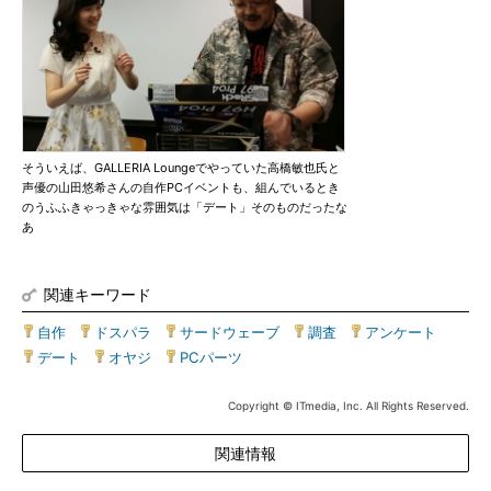
そういえば、GALLERIA Loungeでやっていた高橋敏也氏と
声優の山田悠希さんの自作PCイベントも、組んでいるとき
のうふふきゃっきゃな雰囲気は「デート」そのものだったな
あ
関連キーワード
自作
|
ドスパラ
|
サードウェーブ
|
調査
|
アンケート
|
デート
|
オヤジ
|
PCパーツ
Copyright © ITmedia, Inc. All Rights Reserved.
関連情報