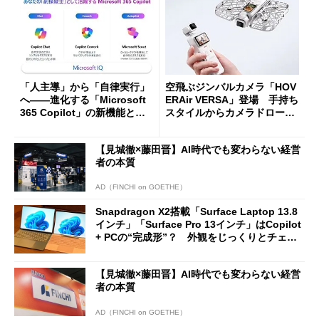
「人主導」から「自律実行」
空飛ぶジンバルカメラ「HOV
へ――進化する「Microsoft
ERAir VERSA」登場 手持ち
365 Copilot」の新機能とエ
スタイルからカメラドローン
ージェントAIの現在地
に合体変形
【見城徹×藤田晋】AI時代でも変わらない経営
者の本質
AD（FINCHI on GOETHE）
Snapdragon X2搭載「Surface Laptop 13.8
インチ」「Surface Pro 13インチ」はCopilot
+ PCの“完成形”？ 外観をじっくりとチェッ
クしてみた
【見城徹×藤田晋】AI時代でも変わらない経営
者の本質
AD（FINCHI on GOETHE）