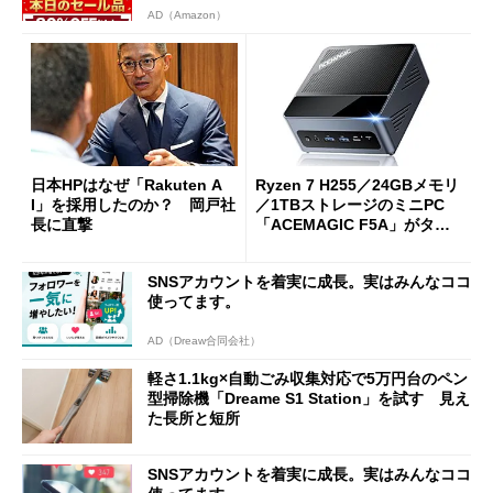
AD（Amazon）
日本HPはなぜ「Rakuten A
Ryzen 7 H255／24GBメモリ
I」を採用したのか？ 岡戸社
／1TBストレージのミニPC
長に直撃
「ACEMAGIC F5A」がタイ
ムセールで41％オフの10万69
98円に
SNSアカウントを着実に成長。実はみんなココ
使ってます。
AD（Dreaw合同会社）
軽さ1.1kg×自動ごみ収集対応で5万円台のペン
型掃除機「Dreame S1 Station」を試す 見え
た長所と短所
SNSアカウントを着実に成長。実はみんなココ