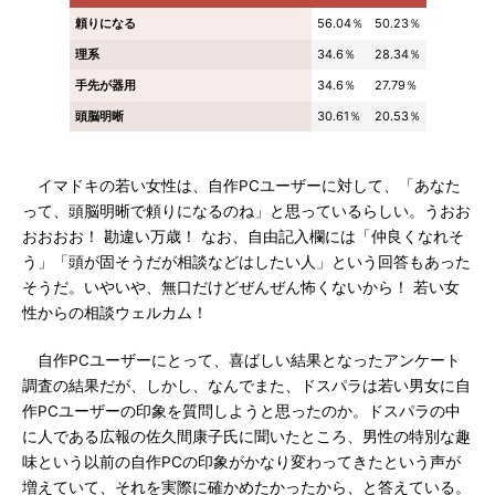
頼りになる
56.04％
50.23％
理系
34.6％
28.34％
手先が器用
34.6％
27.79％
頭脳明晰
30.61％
20.53％
イマドキの若い女性は、自作PCユーザーに対して、「あなた
って、頭脳明晰で頼りになるのね」と思っているらしい。うおお
おおおお！ 勘違い万歳！ なお、自由記入欄には「仲良くなれそ
う」「頭が固そうだが相談などはしたい人」という回答もあった
そうだ。いやいや、無口だけどぜんぜん怖くないから！ 若い女
性からの相談ウェルカム！
自作PCユーザーにとって、喜ばしい結果となったアンケート
調査の結果だが、しかし、なんでまた、ドスパラは若い男女に自
作PCユーザーの印象を質問しようと思ったのか。ドスパラの中
に人である広報の佐久間康子氏に聞いたところ、男性の特別な趣
味という以前の自作PCの印象がかなり変わってきたという声が
増えていて、それを実際に確かめたかったから、と答えている。