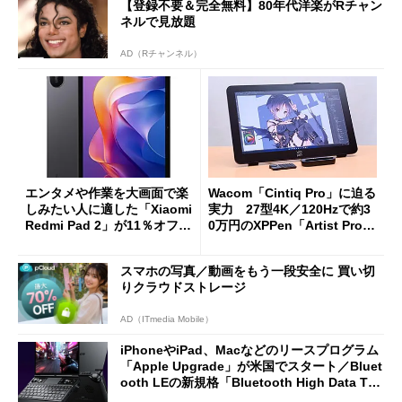
【登録不要＆完全無料】80年代洋楽がRチャン
ネルで見放題
AD（Rチャンネル）
エンタメや作業を大画面で楽
Wacom「Cintiq Pro」に迫る
しみたい人に適した「Xiaomi
実力 27型4K／120Hzで約3
Redmi Pad 2」が11％オフの
0万円のXPPen「Artist Pro 2
2万4980円に
7（Gen 2）」でお絵描きして
分かった魅力と妥協点
スマホの写真／動画をもう一段安全に 買い切
りクラウドストレージ
AD（ITmedia Mobile）
iPhoneやiPad、Macなどのリースプログラム
「Apple Upgrade」が米国でスタート／Bluet
ooth LEの新規格「Bluetooth High Data Thr
oughput」が明...