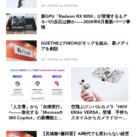
AD（FINCHI on GOETHE）
新GPU「Radeon RX 9050」が登場するもア
キバの反応は静か――2026年8月最新パーツ事
情
GOETHEとFINCHIがタッグを組み、新メディ
アを創設
AD（FINCHI on GOETHE）
「人主導」から「自律実行」
空飛ぶジンバルカメラ「HOV
へ――進化する「Microsoft
ERAir VERSA」登場 手持ち
365 Copilot」の新機能とエ
スタイルからカメラドローン
ージェントAIの現在地
に合体変形
【見城徹×藤田晋】AI時代でも変わらない経営