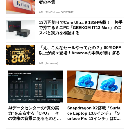
者の本質
AD（FINCHI on GOETHE）
13万円切りでCore Ultra 9 185H搭載！ 片手
で持てるミニPC「GEEKOM IT13 Max」のコ
スパと実力を検証する
「え、こんなセールやってたの？」80％OFF
以上が続々登場！Amazonの本気が凄すぎる
AD（Amazon）
AIデータセンターの“真の実
Snapdragon X2搭載「Surfa
力”を左右する「CPU」 そ
ce Laptop 13.8インチ」「S
の復権の背景にあるものと
urface Pro 13インチ」はCop
は？
ilot+ PCの“完成形”？ 外観
をじっくりとチェックしてみ