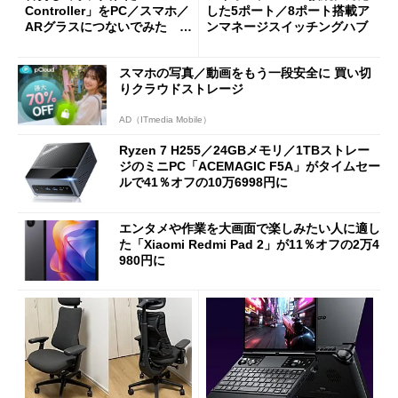
Controller」をPC／スマホ／
した5ポート／8ポート搭載ア
ARグラスにつないでみた ゲ
ンマネージスイッチングハブ
ーム体験や実用性は？
スマホの写真／動画をもう一段安全に 買い切
りクラウドストレージ
AD（ITmedia Mobile）
Ryzen 7 H255／24GBメモリ／1TBストレー
ジのミニPC「ACEMAGIC F5A」がタイムセー
ルで41％オフの10万6998円に
エンタメや作業を大画面で楽しみたい人に適し
た「Xiaomi Redmi Pad 2」が11％オフの2万4
980円に