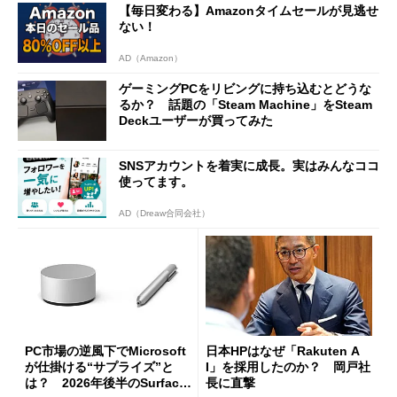
【毎日変わる】Amazonタイムセールが見逃せ
た
ない！
AD（Amazon）
ゲーミングPCをリビングに持ち込むとどうな
るか？ 話題の「Steam Machine」をSteam
Deckユーザーが買ってみた
SNSアカウントを着実に成長。実はみんなココ
使ってます。
AD（Dreaw合同会社）
PC市場の逆風下でMicrosoft
日本HPはなぜ「Rakuten A
が仕掛ける“サプライズ”と
I」を採用したのか？ 岡戸社
は？ 2026年後半のSurface
長に直撃