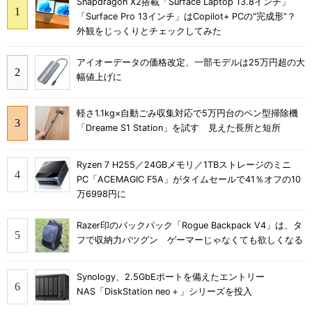
Snapdragon X2搭載「Surface Laptop 13.8インチ」
「Surface Pro 13インチ」はCopilot+ PCの“完成形”？
外観をじっくりとチェックしてみた
アイオーデータの価格改定、一部モデルは25万円超の大
幅値上げに
軽さ1.1kg×自動ごみ収集対応で5万円台のペン型掃除機
「Dreame S1 Station」を試す 見えた長所と短所
Ryzen 7 H255／24GBメモリ／1TBストレージのミニ
PC「ACEMAGIC F5A」がタイムセールで41％オフの10
万6998円に
Razer印のバックパック「Rogue Backpack V4」は、タ
フで収納力バツグン ゲーマーじゃなくても欲しくなる
Synology、2.5GbEポートを備えたエントリー
NAS「DiskStation neo＋」シリーズを投入