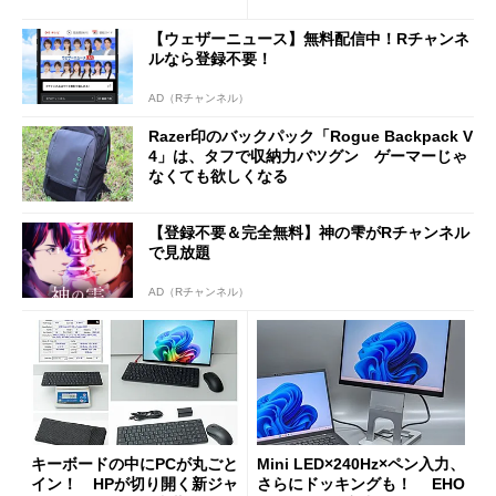
新製品を予想する
【ウェザーニュース】無料配信中！Rチャンネ
ルなら登録不要！
AD（Rチャンネル）
Razer印のバックパック「Rogue Backpack V
4」は、タフで収納力バツグン ゲーマーじゃ
なくても欲しくなる
【登録不要＆完全無料】神の雫がRチャンネル
で見放題
AD（Rチャンネル）
キーボードの中にPCが丸ごと
Mini LED×240Hz×ペン入力、
イン！ HPが切り開く新ジャ
さらにドッキングも！ EHO