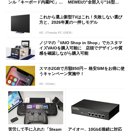
ンル「キーボード内蔵PC」の
MEWEIの"全部入り"16型モ
使い勝手を徹底検証
バイルディスプレイ「TM-16
0PW」徹底レビュー
これから選ぶ新型TVはこれ！失敗しない選び
方と、2026年夏の一押しモデル
AD（ITmedia PC USER）
ノジマの「VAIO Shop in Shop」でカスタマ
イズVAIOを購入可能に 店頭でデザインや質
感を確認しながら購入可能
スマホ2GBで月額850円～ 格安SIMをお得に使
うキャンペーン実施中！
AD（IIJmio）
苦労して手に入れた「Steam
アイオー、10GbE接続に対応