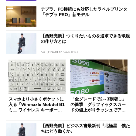
テプラ、PC接続にも対応したラベルプリンタ
「テプラ PRO」新モデル
【西野亮廣】つくりたいものを追求できる環境
の作り方とは
AD（FINCHI on GOETHE）
スマホより小さくポケットに
「全グレードで2～3割増し」
入る「Winmaxle Mobdel B1
の衝撃 グラフィックスカー
ミニ ワイヤレス キーボー
ドの値上がりラッシュでアキ
ド」がセールで10％オフの37
バの購入制限が深刻化
94円に
【西野亮廣】ビジネス書最新刊『北極星 僕た
ちはどう働くか』