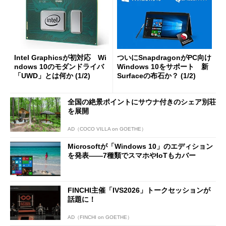
Intel Graphicsが初対応 Wi
ついにSnapdragonがPC向け
ndows 10のモダンドライバ
Windows 10をサポート 新
「UWD」とは何か (1/2)
Surfaceの布石か？ (1/2)
全国の絶景ポイントにサウナ付きのシェア別荘
を展開
AD（COCO VILLA on GOETHE）
Microsoftが「Windows 10」のエディション
を発表――7種類でスマホやIoTもカバー
FINCHI主催「IVS2026」トークセッションが
話題に！
AD（FINCHI on GOETHE）