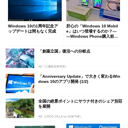
Windows 10の1周年記念ア
肝心の「Windows 10 Mobil
ップデートは間もなく完成
e」はいつ登場するのか？―
―Windows Phone購入前に
知っておきたい問題点 (1/2)
「創薬立国」復活への分岐点
AD（三菱総合研究所）
「Anniversary Update」で大きく変わるWin
dows 10のアプリ開発 (1/2)
全国の絶景ポイントにサウナ付きのシェア別荘
を展開
AD（COCO VILLA on GOETHE）