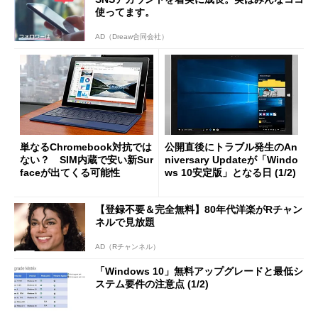
使ってます。
AD（Dreaw合同会社）
単なるChromebook対抗では
公開直後にトラブル発生のAn
ない？ SIM内蔵で安い新Sur
niversary Updateが「Windo
faceが出てくる可能性
ws 10安定版」となる日 (1/2)
【登録不要＆完全無料】80年代洋楽がRチャン
ネルで見放題
AD（Rチャンネル）
「Windows 10」無料アップグレードと最低シ
ステム要件の注意点 (1/2)