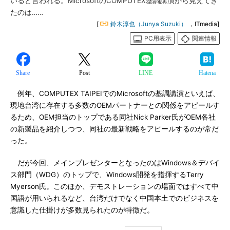
いると言われる。MicrosoftのCOMPUTEX基調講演から見えてき
たのは……
[
鈴木淳也（Junya Suzuki）
，ITmedia]
PC用表示
関連情報
Share
Post
LINE
Hatena
例年、COMPUTEX TAIPEIでのMicrosoftの基調講演といえば、
現地台湾に存在する多数のOEMパートナーとの関係をアピールす
るため、OEM担当のトップである同社Nick Parker氏がOEM各社
の新製品を紹介しつつ、同社の最新戦略をアピールするのが常だ
った。
だが今回、メインプレゼンターとなったのはWindows＆デバイ
ス部門（WDG）のトップで、Windows開発を指揮するTerry
Myerson氏。このほか、デモストレーションの場面ではすべて中
国語が用いられるなど、台湾だけでなく中国本土でのビジネスを
意識した仕掛けが多数見られたのが特徴だ。