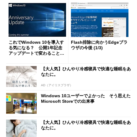
これでWindows 10を導入す
Flash排除に向かうEdgeブラ
る気になる？ 公開1年記念
ウザの今後 (1/3)
アップデートで変わること
(1/3)
【大人気】ひんやり冷感寝具で快適な睡眠をあ
なたに。
AD（アイリスプラザ）
Windows 10ユーザーでよかった そう思えた
Microsoft Storeでの出来事
【大人気】ひんやり冷感寝具で快適な睡眠をあ
なたに。