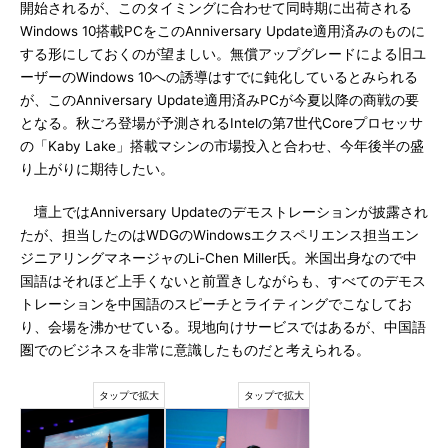
開始されるが、このタイミングに合わせて同時期に出荷される
Windows 10搭載PCをこのAnniversary Update適用済みのものに
する形にしておくのが望ましい。無償アップグレードによる旧ユ
ーザーのWindows 10への誘導はすでに鈍化しているとみられる
が、このAnniversary Update適用済みPCが今夏以降の商戦の要
となる。秋ごろ登場が予測されるIntelの第7世代Coreプロセッサ
の「Kaby Lake」搭載マシンの市場投入と合わせ、今年後半の盛
り上がりに期待したい。
壇上ではAnniversary Updateのデモストレーションが披露され
たが、担当したのはWDGのWindowsエクスペリエンス担当エン
ジニアリングマネージャのLi-Chen Miller氏。米国出身なので中
国語はそれほど上手くないと前置きしながらも、すべてのデモス
トレーションを中国語のスピーチとライティングでこなしてお
り、会場を沸かせている。現地向けサービスではあるが、中国語
圏でのビジネスを非常に意識したものだと考えられる。