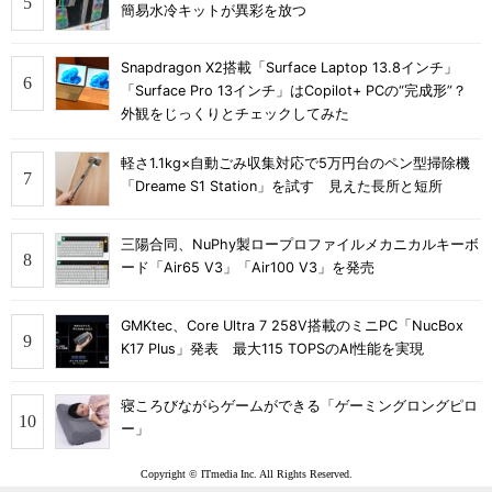
簡易水冷キットが異彩を放つ
Snapdragon X2搭載「Surface Laptop 13.8インチ」
「Surface Pro 13インチ」はCopilot+ PCの“完成形”？
外観をじっくりとチェックしてみた
軽さ1.1kg×自動ごみ収集対応で5万円台のペン型掃除機
「Dreame S1 Station」を試す 見えた長所と短所
三陽合同、NuPhy製ロープロファイルメカニカルキーボ
ード「Air65 V3」「Air100 V3」を発売
GMKtec、Core Ultra 7 258V搭載のミニPC「NucBox
K17 Plus」発表 最大115 TOPSのAI性能を実現
寝ころびながらゲームができる「ゲーミングロングピロ
ー」
Copyright © ITmedia Inc. All Rights Reserved.