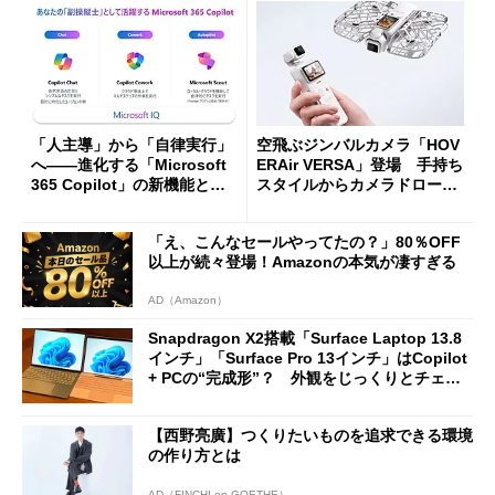
「人主導」から「自律実行」
空飛ぶジンバルカメラ「HOV
へ――進化する「Microsoft
ERAir VERSA」登場 手持ち
365 Copilot」の新機能とエ
スタイルからカメラドローン
ージェントAIの現在地
に合体変形
「え、こんなセールやってたの？」80％OFF
以上が続々登場！Amazonの本気が凄すぎる
AD（Amazon）
Snapdragon X2搭載「Surface Laptop 13.8
インチ」「Surface Pro 13インチ」はCopilot
+ PCの“完成形”？ 外観をじっくりとチェッ
クしてみた
【西野亮廣】つくりたいものを追求できる環境
の作り方とは
AD（FINCHI on GOETHE）