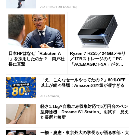
AD（FINCHI on GOETHE）
日本HPはなぜ「Rakuten A
Ryzen 7 H255／24GBメモリ
I」を採用したのか？ 岡戸社
／1TBストレージのミニPC
長に直撃
「ACEMAGIC F5A」がタイ
ムセールで41％オフの10万69
98円に
「え、こんなセールやってたの？」80％OFF
以上が続々登場！Amazonの本気が凄すぎる
AD（Amazon）
軽さ1.1kg×自動ごみ収集対応で5万円台のペン
型掃除機「Dreame S1 Station」を試す 見え
た長所と短所
一橋・慶應・東京外大の学長らが語る学部・大