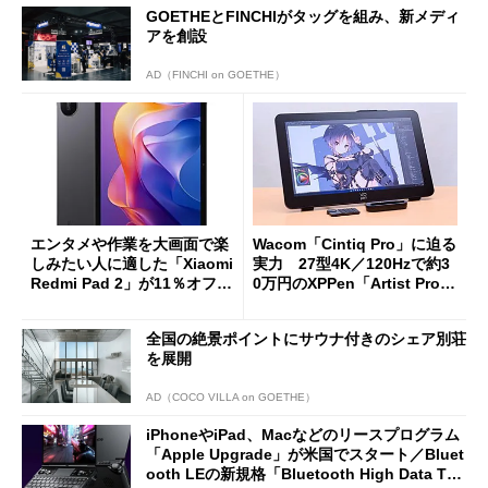
GOETHEとFINCHIがタッグを組み、新メディ
アを創設
AD（FINCHI on GOETHE）
エンタメや作業を大画面で楽
Wacom「Cintiq Pro」に迫る
しみたい人に適した「Xiaomi
実力 27型4K／120Hzで約3
Redmi Pad 2」が11％オフの
0万円のXPPen「Artist Pro 2
2万4980円に
7（Gen 2）」でお絵描きして
分かった魅力と妥協点
全国の絶景ポイントにサウナ付きのシェア別荘
を展開
AD（COCO VILLA on GOETHE）
iPhoneやiPad、Macなどのリースプログラム
「Apple Upgrade」が米国でスタート／Bluet
ooth LEの新規格「Bluetooth High Data Thr