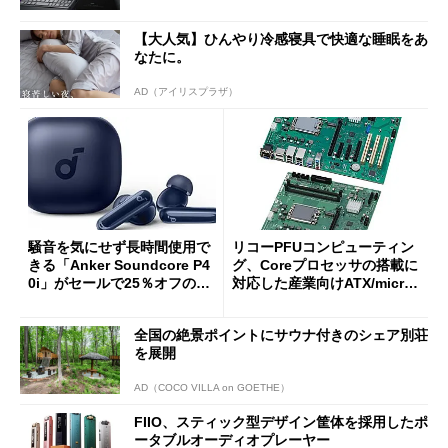
oughput」が明...
【大人気】ひんやり冷感寝具で快適な睡眠をあ
なたに。
AD（アイリスプラザ）
騒音を気にせず長時間使用で
リコーPFUコンピューティン
きる「Anker Soundcore P4
グ、Coreプロセッサの搭載に
0i」がセールで25％オフの59
対応した産業向けATX/micro
90円に
ATXマザーボード
全国の絶景ポイントにサウナ付きのシェア別荘
を展開
AD（COCO VILLA on GOETHE）
FIIO、スティック型デザイン筐体を採用したポ
ータブルオーディオプレーヤー