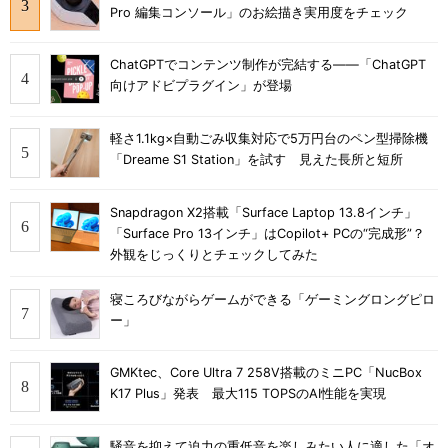
Pro 編集コンソール」のお絵描き実用度をチェック
ChatGPTでコンテンツ制作が完結する――「ChatGPT
向けアドビプラグイン」が登場
軽さ1.1kg×自動ごみ収集対応で5万円台のペン型掃除機
「Dreame S1 Station」を試す 見えた長所と短所
Snapdragon X2搭載「Surface Laptop 13.8インチ」
「Surface Pro 13インチ」はCopilot+ PCの“完成形”？
外観をじっくりとチェックしてみた
寝ころびながらゲームができる「ゲーミングロングピロ
ー」
GMKtec、Core Ultra 7 258V搭載のミニPC「NucBox
K17 Plus」発表 最大115 TOPSのAI性能を実現
騒音を抑えて迫力の重低音を楽しみたい人に適した「オ