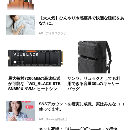
【大人気】ひんやり冷感寝具で快適な睡眠をあ
なたに。
AD（アイリスプラザ）
最大毎秒7200MBの高速転送
サンワ、リュックとしても利
が可能な「WD_BLACK 8TB
用できる容量30Lのキャリー
SN850X NVMe ヒートシンク
バッグ
付き」が18％オフの17万508
7円に
SNSアカウントを着実に成長。実はみんなココ
使ってます。
AD（Dreaw合同会社）
ネット死語：「ｷﾀ――(ﾟ∀ﾟ)――!!」の元ネ