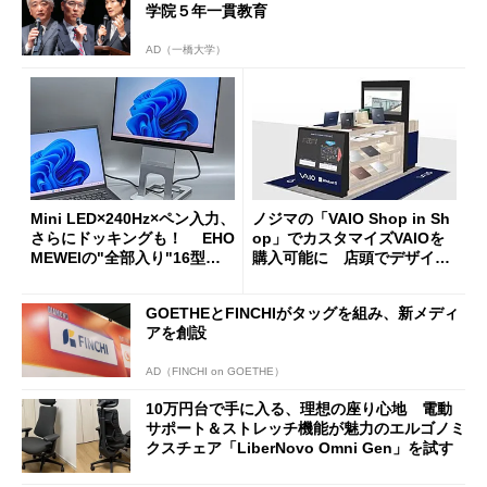
学院５年一貫教育
AD（一橋大学）
Mini LED×240Hz×ペン入力、
ノジマの「VAIO Shop in Sh
さらにドッキングも！ EHO
op」でカスタマイズVAIOを
MEWEIの"全部入り"16型モ
購入可能に 店頭でデザイン
バイルディスプレイ「TM-16
や質感を確認しながら購入可
0PW」徹底レビュー
能
GOETHEとFINCHIがタッグを組み、新メディ
アを創設
AD（FINCHI on GOETHE）
10万円台で手に入る、理想の座り心地 電動
サポート＆ストレッチ機能が魅力のエルゴノミ
クスチェア「LiberNovo Omni Gen」を試す