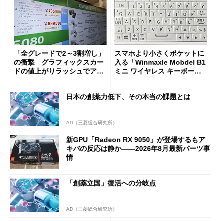
「全グレードで2～3割増し」
スマホより小さくポケットに
の衝撃 グラフィックスカー
入る「Winmaxle Mobdel B1
ドの値上がりラッシュでアキ
ミニ ワイヤレス キーボー
バの購入制限が深刻化
ド」がセールで10％オフの37
94円に
日本の創薬力低下、その本当の課題とは
AD（三菱総合研究所）
新GPU「Radeon RX 9050」が登場するもア
キバの反応は静か――2026年8月最新パーツ事
情
「創薬立国」復活への分岐点
AD（三菱総合研究所）