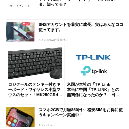
タ、知ってる？
SNSアカウントを着実に成長。実はみんなココ
使ってます。
AD（Dreaw合同会社）
ロジクールのテンキー付きキ
米国が本社の「TP-Link」
ーボード・ワイヤレス小型マ
本当に中国「TP-LINK」との
ウスのセット「MK250GRd」
無関係になったのか？ 日本
がセールで15％オフの2980円
法人に聞く
に
スマホ2GBで月額850円～ 格安SIMをお得に使
うキャンペーン実施中！
AD（IIJmio）