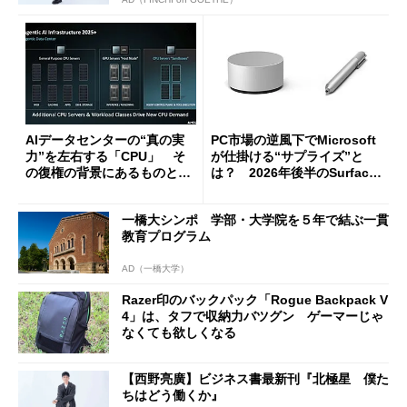
AIデータセンターの“真の実
PC市場の逆風下でMicrosoft
力”を左右する「CPU」 そ
が仕掛ける“サプライズ”と
の復権の背景にあるものと
は？ 2026年後半のSurface
は？
新製品を予想する
一橋大シンポ 学部・大学院を５年で結ぶ一貫
教育プログラム
AD（一橋大学）
Razer印のバックパック「Rogue Backpack V
4」は、タフで収納力バツグン ゲーマーじゃ
なくても欲しくなる
【西野亮廣】ビジネス書最新刊『北極星 僕た
ちはどう働くか』