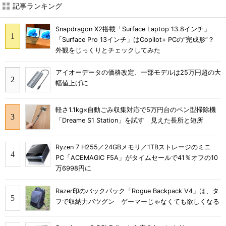
記事ランキング
Snapdragon X2搭載「Surface Laptop 13.8インチ」
「Surface Pro 13インチ」はCopilot+ PCの“完成形”？
外観をじっくりとチェックしてみた
アイオーデータの価格改定、一部モデルは25万円超の大
幅値上げに
軽さ1.1kg×自動ごみ収集対応で5万円台のペン型掃除機
「Dreame S1 Station」を試す 見えた長所と短所
Ryzen 7 H255／24GBメモリ／1TBストレージのミニ
PC「ACEMAGIC F5A」がタイムセールで41％オフの10
万6998円に
Razer印のバックパック「Rogue Backpack V4」は、タ
フで収納力バツグン ゲーマーじゃなくても欲しくなる