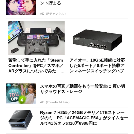
ント貯まる
AD（Rチャンネル）
苦労して手に入れた「Steam
アイオー、10GbE接続に対応
Controller」をPC／スマホ／
した5ポート／8ポート搭載ア
ARグラスにつないでみた ゲ
ンマネージスイッチングハブ
ーム体験や実用性は？
スマホの写真／動画をもう一段安全に 買い切
りクラウドストレージ
AD（ITmedia Mobile）
Ryzen 7 H255／24GBメモリ／1TBストレー
ジのミニPC「ACEMAGIC F5A」がタイムセー
ルで41％オフの10万6998円に