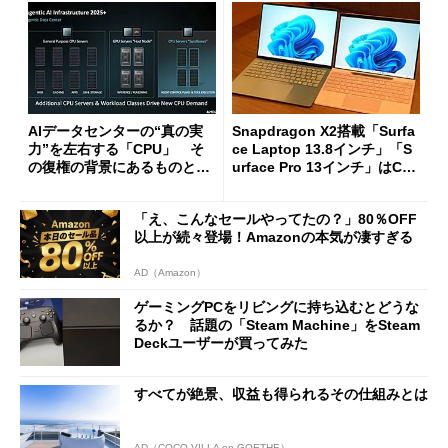
AIデータセンターの“真の実
Snapdragon X2搭載「Surfa
力”を左右する「CPU」 そ
ce Laptop 13.8インチ」「S
の復権の背景にあるものと
urface Pro 13インチ」はCop
は？
ilot+ PCの“完成形”？ 外観
をじっくりとチェックしてみ
「え、こんなセールやってたの？」80％OFF
た
以上が続々登場！Amazonの本気が凄すぎる
AD（Amazon）
ゲーミングPCをリビングに持ち込むとどうな
るか？ 話題の「Steam Machine」をSteam
Deckユーザーが買ってみた
すべてが絶景、収益も得られるその仕組みとは
AD（COCO VILLA on GOETHE）