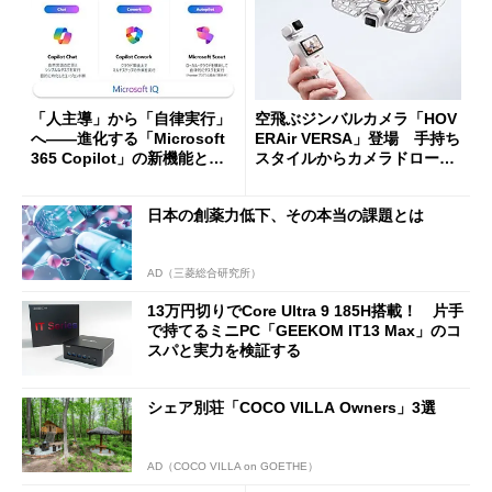
「人主導」から「自律実行」
空飛ぶジンバルカメラ「HOV
へ――進化する「Microsoft
ERAir VERSA」登場 手持ち
365 Copilot」の新機能とエ
スタイルからカメラドローン
ージェントAIの現在地
に合体変形
日本の創薬力低下、その本当の課題とは
AD（三菱総合研究所）
13万円切りでCore Ultra 9 185H搭載！ 片手
で持てるミニPC「GEEKOM IT13 Max」のコ
スパと実力を検証する
シェア別荘「COCO VILLA Owners」3選
AD（COCO VILLA on GOETHE）