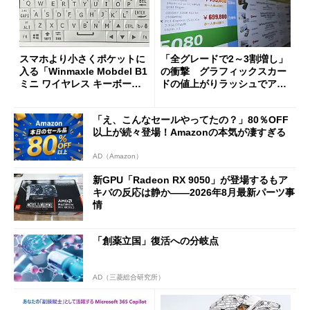
スマホより小さくポケットに
「全グレードで2～3割増し」
入る「Winmaxle Mobdel B1
の衝撃 グラフィックスカー
ミニ ワイヤレス キーボー
ドの値上がりラッシュでアキ
ド」がセールで10％オフの37
バの購入制限が深刻化
94円に
「え、こんなセールやってたの？」80％OFF
以上が続々登場！Amazonの本気が凄すぎる
AD（Amazon）
新GPU「Radeon RX 9050」が登場するもア
キバの反応は静か――2026年8月最新パーツ事
情
「創薬立国」復活への分岐点
AD（三菱総合研究所）