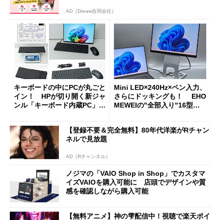
AD（Dreaw合同会社）
キーボードの中にPCが丸ごと
Mini LED×240Hz×ペン入力、
イン！ HPが切り開く新ジャ
さらにドッキングも！ EHO
ンル「キーボード内蔵PC」の
MEWEIの"全部入り"16型モ
使い勝手を徹底検証
バイルディスプレイ「TM-16
0PW」徹底レビュー
【登録不要＆完全無料】80年代洋楽がRチャン
ネルで見放題
AD（Rチャンネル）
ノジマの「VAIO Shop in Shop」でカスタマ
イズVAIOを購入可能に 店頭でデザインや質
感を確認しながら購入可能
【無料アニメ】神の雫配信中！視聴で楽天ポイ