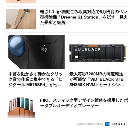
点
軽さ1.1kg×自動ごみ収集対応で5万円台のペン
型掃除機「Dreame S1 Station」を試す 見え
た長所と短所
手首を動かさず静かなクリッ
最大毎秒7200MBの高速転送
ク音で作業に集中できる「ロ
が可能な「WD_BLACK 8TB
ジクール M575SPd」がセー
SN850X NVMe ヒートシンク
ルで33％オフの5280円に
付き」が18％オフの17万508
7円に
FIIO、スティック型デザイン筐体を採用したポ
ータブルオーディオプレーヤー
Recommended by