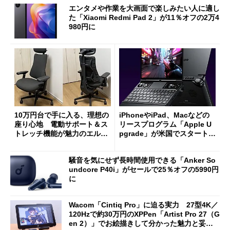
エンタメや作業を大画面で楽しみたい人に適し
た「Xiaomi Redmi Pad 2」が11％オフの2万4
980円に
10万円台で手に入る、理想の
iPhoneやiPad、Macなどの
座り心地 電動サポート＆ス
リースプログラム「Apple U
トレッチ機能が魅力のエルゴ
pgrade」が米国でスタート／
ノミクスチェア「LiberNovo
Bluetooth LEの新規格「Blu
Omni Gen」を試す
etooth High Data Throughp
騒音を気にせず長時間使用できる「Anker So
ut」が明...
undcore P40i」がセールで25％オフの5990円
に
Wacom「Cintiq Pro」に迫る実力 27型4K／
120Hzで約30万円のXPPen「Artist Pro 27（G
en 2）」でお絵描きして分かった魅力と妥協