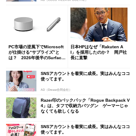
PC市場の逆風下でMicrosoft
日本HPはなぜ「Rakuten A
が仕掛ける“サプライズ”と
I」を採用したのか？ 岡戸社
は？ 2026年後半のSurface
長に直撃
新製品を予想する
SNSアカウントを着実に成長。実はみんなココ
使ってます。
AD（Dreaw合同会社）
Razer印のバックパック「Rogue Backpack V
4」は、タフで収納力バツグン ゲーマーじゃ
なくても欲しくなる
SNSアカウントを着実に成長。実はみんなココ
使ってます。