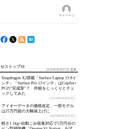
マイページ
セストップ10
2026年08月07日 更新
Snapdragon X2搭載「Surface Laptop 13.8イ
ンチ」「Surface Pro 13インチ」はCopilot+
PCの“完成形”？ 外観をじっくりとチェ
ックしてみた
（2026年08月06日）
アイオーデータの価格改定、一部モデル
は25万円超の大幅値上げに
（2026年08月05日）
軽さ1.1kg×自動ごみ収集対応で5万円台の
ペン型掃除機「Dreame S1 Station」を試