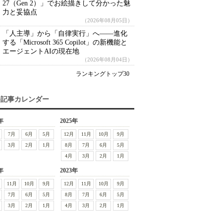
27（Gen 2）」でお絵描きして分かった魅
力と妥協点
（2026年08月05日）
「人主導」から「自律実行」へ――進化
する「Microsoft 365 Copilot」の新機能と
エージェントAIの現在地
（2026年08月04日）
ランキングトップ30
去記事カレンダー
年
2025年
7月
6月
5月
12月
11月
10月
9月
3月
2月
1月
8月
7月
6月
5月
4月
3月
2月
1月
年
2023年
11月
10月
9月
12月
11月
10月
9月
7月
6月
5月
8月
7月
6月
5月
3月
2月
1月
4月
3月
2月
1月