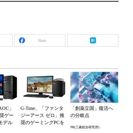
Share
XAOC」
G-Tune、「ファンタ
「創薬立国」復活へ
奨ゲー
ジーアース ゼロ」推
の分岐点
モデル
奨のゲーミングPCを
PR(三菱総合研究所)
発売