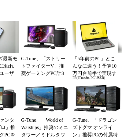
ーズ最新モ
G-Tune、「ストリー
「5年前のPC」とこ
に触れ
トファイターV」推
んなに違う！予算10
ユーザ
奨ゲーミングPC計3
万円台前半で実現す
)
PR(ITmedia PC USER)
構成を発売
る快適PCライフ
ファンタ
G-Tune、「World of
G-Tune、「ドラゴン
ゼロ」推
Warships」推奨のミニ
ズドグマ オンライ
グPCを
タワー／ミドルタワ
ン」推奨PCの付属特