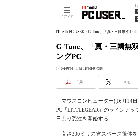
S
メディア
ITmedia PC USER
>
G-Tune、「真・三國無双 On
G-Tune、「真・三國無双
ングPC
2016年06月14日 11時01分 公開
印刷
見る
マウスコンピューターは6月14日、
PC「LITTLEGEAR」のラインア
日より受注を開始する。
高さ330ミリの省スペース筐体を