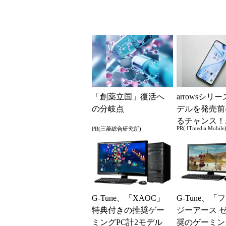
「創薬立国」復活へ
arrowsシリ
の分岐点
デルを発売前
るチャンス！
PR( ITmedia Mobile
PR(三菱総合研究所)
ー座談会開催
G-Tune、「XAOC」
G-Tune、「
特典付きの推奨ゲー
ジーアース 
ミングPC計2モデル
奨のゲーミン