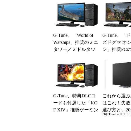
G-Tune、「World of
G-Tune、「
Warships」推奨のミニ
ズドグマ オ
タワー／ミドルタワ
ン」推奨PC
ーPCを発売
典をリニュー
G-Tune、特典DLCコ
これから選ぶ
ードも付属した「KO
はこれ！失敗
F XIV」推奨ゲーミン
選び方と、20
PR(ITmedia PC USE
グPC
の一押しモデ