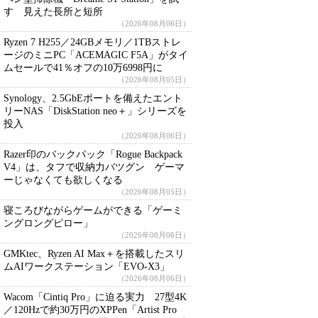
す 見えた長所と短所
（2026年08月06日）
Ryzen 7 H255／24GBメモリ／1TBストレ
ージのミニPC「ACEMAGIC F5A」がタイ
ムセールで41％オフの10万6998円に
（2026年08月05日）
Synology、2.5GbEポートを備えたエント
リーNAS「DiskStation neo＋」シリーズを
投入
（2026年08月06日）
Razer印のバックパック「Rogue Backpack
V4」は、タフで収納力バツグン ゲーマ
ーじゃなくても欲しくなる
（2026年08月05日）
寝ころびながらゲームができる「ゲーミ
ングロングピロー」
（2026年08月06日）
GMKtec、Ryzen AI Max＋を搭載したスリ
ムAIワークステーション「EVO-X3」
（2026年08月06日）
Wacom「Cintiq Pro」に迫る実力 27型4K
／120Hzで約30万円のXPPen「Artist Pro