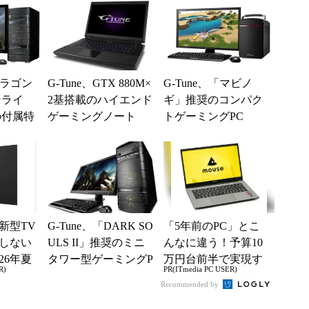
ドラゴン
G-Tune、GTX 880M×
G-Tune、「マビノ
ンライ
2基搭載のハイエンド
ギ」推奨のコンパク
の付属特
ゲーミングノート
トゲーミングPC
アル
「NEXTGEAR-NOTE
i...
新型TV
G-Tune、「DARK SO
「5年前のPC」とこ
しない
ULS II」推奨のミニ
んなに違う！予算10
26年夏
タワー型ゲーミングP
万円台前半で実現す
R)
PR(ITmedia PC USER)
ル
Cを発売
る快適PCライフ
Recommended by