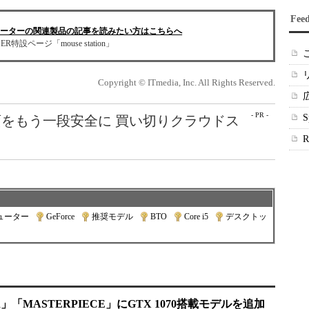
Fee
ューターの関連製品の記事を読みたい方はこちらへ
ER特設ページ「mouse station」
Copyright © ITmedia, Inc. All Rights Reserved.
- PR -
をもう一段安全に 買い切りクラウドス
ューター
|
GeForce
|
推奨モデル
|
BTO
|
Core i5
|
デスクトッ
AR」「MASTERPIECE」にGTX 1070搭載モデルを追加