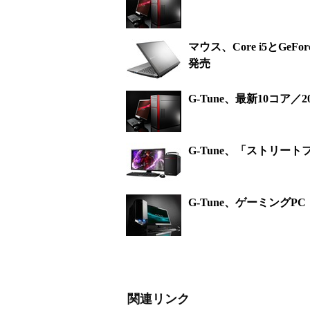
マウス、Core i5とGeF
発売
G-Tune、最新10コア／2
G-Tune、「ストリー
G-Tune、ゲーミングPC「
関連リンク