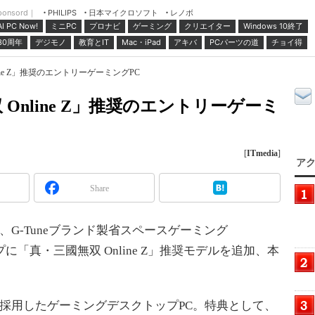
ponsord｜
日本マイクロソフト
レノボ
PHILIPS
ミニPC
プロナビ
ゲーミング
クリエイター
Windows 10終了
AI PC Now!
30周年
デジモノ
教育とIT
Mac・iPad
アキバ
PCパーツの道
チョイ得
line Z」推奨のエントリーゲーミングPC
 Online Z」推奨のエントリーゲーミ
[
ITmedia
]
アク
Share
G-Tuneブランド製省スペースゲーミング
ップに「真・三國無双 Online Z」推奨モデルを追加、本
採用したゲーミングデスクトップPC。特典として、