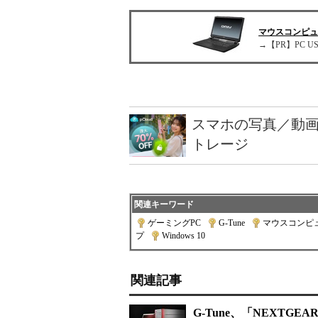
マウスコンピ
→【PR】PC US
スマホの写真／動画
トレージ
関連キーワード
ゲーミングPC
|
G-Tune
|
マウスコンピ
プ
|
Windows 10
関連記事
G-Tune、「NEXTGE