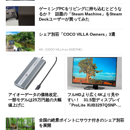
ゲーミングPCをリビングに持ち込むとどうな
るか？ 話題の「Steam Machine」をSteam
Deckユーザーが買ってみた
シェア別荘「COCO VILLA Owners」3選
AD（COCO VILLA on GOETHE）
アイオーデータの価格改定、
フルHDより広く4Kより見や
一部モデルは25万円超の大幅
すい！ 31.5型ディスプレイ
値上げに
「ProLite XUB3297QSNP-B
1J」がテレワークにピッタリ
な理由
全国の絶景ポイントにサウナ付きのシェア別荘
を展開