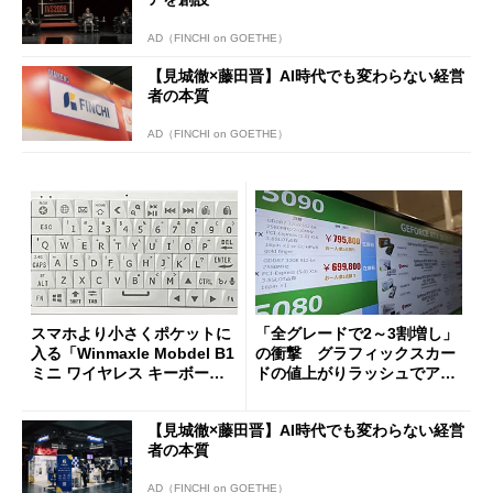
AD（FINCHI on GOETHE）
【見城徹×藤田晋】AI時代でも変わらない経営
者の本質
AD（FINCHI on GOETHE）
スマホより小さくポケットに
「全グレードで2～3割増し」
入る「Winmaxle Mobdel B1
の衝撃 グラフィックスカー
ミニ ワイヤレス キーボー
ドの値上がりラッシュでアキ
ド」がセールで10％オフの37
バの購入制限が深刻化
94円に
【見城徹×藤田晋】AI時代でも変わらない経営
者の本質
AD（FINCHI on GOETHE）