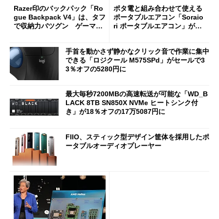
Razer印のバックパック「Ro
ポタ電と組み合わせて使える
gue Backpack V4」は、タフ
ポータブルエアコン「Soraio
で収納力バツグン ゲーマー
ri ポータブルエアコン」がセ
じゃなくても欲しくなる
ールで16％オフの2万9980円
に
手首を動かさず静かなクリック音で作業に集中
できる「ロジクール M575SPd」がセールで3
3％オフの5280円に
最大毎秒7200MBの高速転送が可能な「WD_B
LACK 8TB SN850X NVMe ヒートシンク付
き」が18％オフの17万5087円に
FIIO、スティック型デザイン筐体を採用したポ
ータブルオーディオプレーヤー