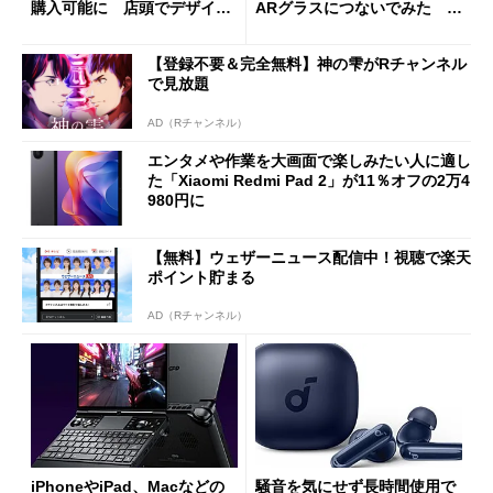
購入可能に 店頭でデザイン
ARグラスにつないでみた ゲ
や質感を確認しながら購入可
ーム体験や実用性は？
能
【登録不要＆完全無料】神の雫がRチャンネル
で見放題
AD（Rチャンネル）
エンタメや作業を大画面で楽しみたい人に適し
た「Xiaomi Redmi Pad 2」が11％オフの2万4
980円に
【無料】ウェザーニュース配信中！視聴で楽天
ポイント貯まる
AD（Rチャンネル）
iPhoneやiPad、Macなどの
騒音を気にせず長時間使用で