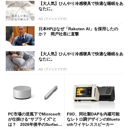
【大人気】ひんやり冷感寝具で快適な睡眠をあ
なたに。
AD（アイリスプラザ）
日本HPはなぜ「Rakuten AI」を採用したの
か？ 岡戸社長に直撃
【大人気】ひんやり冷感寝具で快適な睡眠をあ
なたに。
AD（アイリスプラザ）
PC市場の逆風下でMicrosoft
FIIO、同社製DAPを内蔵可能
が仕掛ける“サプライズ”と
なレトロ調デザインのBlueto
は？ 2026年後半のSurface
othワイヤレススピーカー