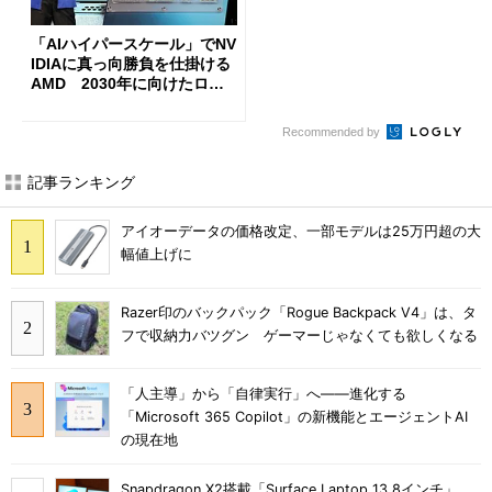
「AIハイパースケール」でNV
IDIAに真っ向勝負を仕掛ける
AMD 2030年に向けたロー
ドマップを公開
Recommended by
記事ランキング
アイオーデータの価格改定、一部モデルは25万円超の大
幅値上げに
Razer印のバックパック「Rogue Backpack V4」は、タ
フで収納力バツグン ゲーマーじゃなくても欲しくなる
「人主導」から「自律実行」へ――進化する
「Microsoft 365 Copilot」の新機能とエージェントAI
の現在地
Snapdragon X2搭載「Surface Laptop 13.8インチ」