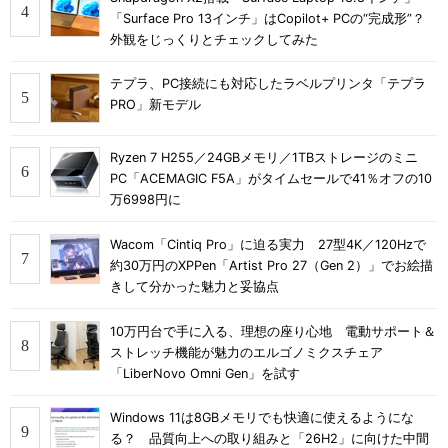
「Surface Pro 13インチ」はCopilot+ PCの“完成形”？
外観をじっくりとチェックしてみた
テプラ、PC接続にも対応したラベルプリンタ「テプラ
PRO」新モデル
Ryzen 7 H255／24GBメモリ／1TBストレージのミニ
PC「ACEMAGIC F5A」がタイムセールで41％オフの10
万6998円に
Wacom「Cintiq Pro」に迫る実力 27型4K／120Hzで
約30万円のXPPen「Artist Pro 27（Gen 2）」でお絵描
きして分かった魅力と妥協点
10万円台で手に入る、理想の座り心地 電動サポート＆
ストレッチ機能が魅力のエルゴノミクスチェア
「LiberNovo Omni Gen」を試す
Windows 11は8GBメモリでも快適に使えるようにな
る？ 品質向上への取り組みと「26H2」に向けた中間