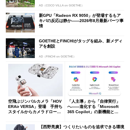
AD（COCO VILLA on GOETHE）
新GPU「Radeon RX 9050」が登場するもア
キバの反応は静か――2026年8月最新パーツ事
情
GOETHEとFINCHIがタッグを組み、新メディ
アを創設
AD（FINCHI on GOETHE）
空飛ぶジンバルカメラ「HOV
「人主導」から「自律実行」
ERAir VERSA」登場 手持ち
へ――進化する「Microsoft
スタイルからカメラドローン
365 Copilot」の新機能とエ
に合体変形
ージェントAIの現在地
【西野亮廣】つくりたいものを追求できる環境