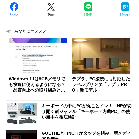
Share
Post
LINE
Hatena
あなたにオススメ
Windows 11は8GBメモリで
テプラ、PC接続にも対応した
も快適に使えるようになる？
ラベルプリンタ「テプラ PR
品質向上への取り組みと
O」新モデル
「26H2」に向けた中間報告
キーボードの中にPCが丸ごとイン！ HPが切
り開く新ジャンル「キーボード内蔵PC」の使
い勝手を徹底検証
GOETHEとFINCHIがタッグを組み、新メディ
アを創設