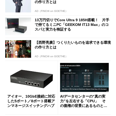
の作り方とは
AD（FINCHI on GOETHE）
13万円切りでCore Ultra 9 185H搭載！ 片手
で持てるミニPC「GEEKOM IT13 Max」のコ
スパと実力を検証する
【西野亮廣】つくりたいものを追求できる環境
の作り方とは
AD（FINCHI on GOETHE）
アイオー、10GbE接続に対応
AIデータセンターの“真の実
した5ポート／8ポート搭載ア
力”を左右する「CPU」 そ
ンマネージスイッチングハブ
の復権の背景にあるものと
は？