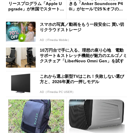
リースプログラム「Apple U
きる「Anker Soundcore P4
pgrade」が米国でスタート／
0i」がセールで25％オフの59
Bluetooth LEの新規格「Blu
90円に
etooth High Data Throughp
スマホの写真／動画をもう一段安全に 買い切
ut」が明...
りクラウドストレージ
AD（ITmedia Mobile）
10万円台で手に入る、理想の座り心地 電動
サポート＆ストレッチ機能が魅力のエルゴノミ
クスチェア「LiberNovo Omni Gen」を試す
これから選ぶ新型TVはこれ！失敗しない選び
方と、2026年夏の一押しモデル
AD（ITmedia PC USER）